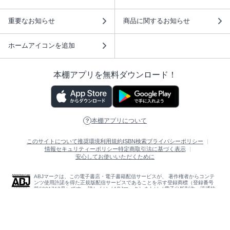
重要なお知らせ
商品に関するお知らせ
ホームアイコンを追加
本棚アプリを無料ダウンロード！
本棚アプリについて
このサイトについて
推奨環境
利用規約
ISBN検索
プライバシーポリシー
情報セキュリティーポリシー
特定商取引法に基づく表示
安心してお使いいただくために
ABJマークは、この電子書店・電子書籍配信サービスが、 著作権者からコンテ
ンツ使用許諾を得た正規版配信サービスであることを示す登録商標（登録番号
第6091713号）です。 詳しくは［ABJマーク］または［電子出版制作・流通協
議会］で検索してください。
(C)NTTソルマーレ