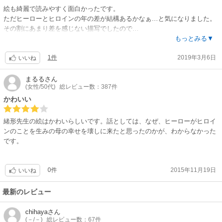
絵も綺麗で読みやすく面白かったです。
ただヒーローとヒロインの年の差が結構あるかなぁ…と気になりました。
その割にあまり差を感じない描写でしたので…
お話の内容はあまり重くならずヒロインの生い立ちが描かれていてサクサ
もっとみる▼
ク読めました。
1件
2019年3月6日
いいね
まるる
さん
(女性/50代)
総レビュー数：387件
かわいい
緒形先生の絵はかわいらしいです。話としては、なぜ、ヒーローがヒロイ
ンのことを生みの母の幸せを壊しに来たと思ったのかが、わからなかった
です。
0件
2015年11月19日
いいね
最新のレビュー
chihaya
さん
(－/－)
総レビュー数：67件