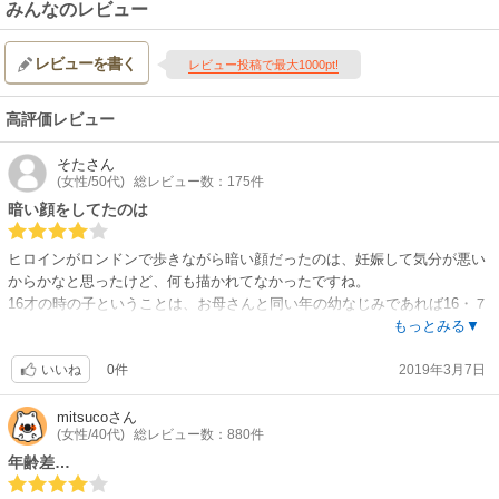
みんなのレビュー
レビューを書く
レビュー投稿で最大1000pt!
高評価レビュー
そた
さん
(女性/50代)
総レビュー数：175件
暗い顔をしてたのは
ヒロインがロンドンで歩きながら暗い顔だったのは、妊娠して気分が悪い
からかなと思ったけど、何も描かれてなかったですね。
16才の時の子ということは、お母さんと同い年の幼なじみであれば16・７
才差？ まあ、ありですね。ただ今いったい何才なのかしら？
もっとみる▼
0件
2019年3月7日
いいね
mitsuco
さん
(女性/40代)
総レビュー数：880件
年齢差…