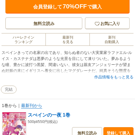
70%OFF
会員登録して
で購入
無料立読み
お気に入り
ハーレクイン
最新刊
新刊
ランキング
を見る
自動購入
スペインきっての名家の出であり、知らぬ者のない大実業家ラファエル‐ル
イス・カステナダは悪夢のような光景を目にして凍りついた。夢みるよう
な瞳、豊かに波打つ黒髪、間違いない、彼女は親友アンジェリーナが望ま
ぬ妊娠の末にイギリスへ養女に出したマグダレーナだ。純真そうな態度を
装って本家の子供の洗礼式にやって来るなんていったいどういうつもりな
作品情報をもっと見る
んだ。彼女を排除しなくてはならない、たとえどんなに恨まれようと、彼
女を汚すことになったとしても…！
完結
1巻から
｜
最新刊から
スぺインの一夜 1巻
500pt/550円(税込)
無料立読み
登録して購入