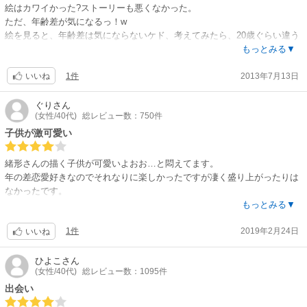
絵はカワイかった?ストーリーも悪くなかった。
ただ、年齢差が気になるっ！w
絵を見ると、年齢差は気にならないケド、考えてみたら、20歳ぐらい違う
のでは…？(;・д・)
もっとみる▼
1件
2013年7月13日
あと、産みのお母さんのラブストーリーも読んでみたいところです。
いいね
ぐり
さん
(女性/40代)
総レビュー数：750件
子供が激可愛い
緒形さんの描く子供が可愛いよおお…と悶えてます。
年の差恋愛好きなのでそれなりに楽しかったですが凄く盛り上がったりは
なかったです。
母親の友人ってことは16歳差くらいなのかなあ。
もっとみる▼
ヒロインの義理両親や家族が温かくて可愛くてほっこりでした。
1件
2019年2月24日
いいね
ひよこ
さん
(女性/40代)
総レビュー数：1095件
出会い