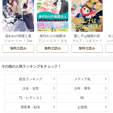
囚われの明星と夜
身代わりの侯爵夫
愛し子は秘密の世
モ
ジョー･リー
/
Sac
アン･ヘリス
/
さち
クレア・コネリー
/
レ
明けのシュヴァリ
人
継ぎ
結婚
hiyo
みりほ
津寺里可子
ー
エ
無料立読み
無料立読み
無料立読み
その他の人気ランキングをチェック！
総合ランキング
メディア化
少女・女性
少年・青年
TL・レディコミ
BL
異世界・転生
お色気