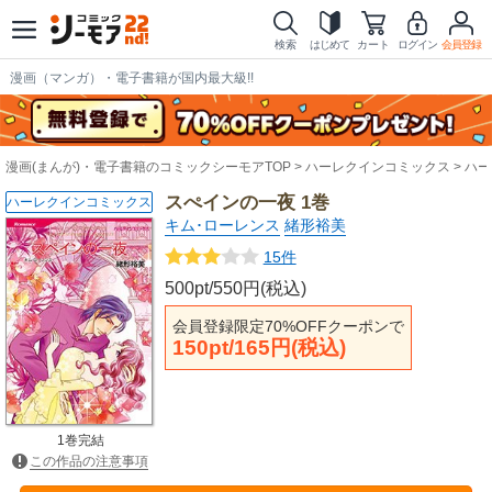
検索
はじめて
カート
ログイン
会員登録
漫画（マンガ）・電子書籍が国内最大級!!
漫画(まんが)・電子書籍のコミックシーモアTOP
ハーレクインコミックス
ハー
スぺインの一夜 1巻
ハーレクインコミックス
キム･ローレンス
緒形裕美
15件
500pt/550円(税込)
会員登録限定70%OFFクーポンで
150pt/165円(税込)
1巻完結
この作品の注意事項