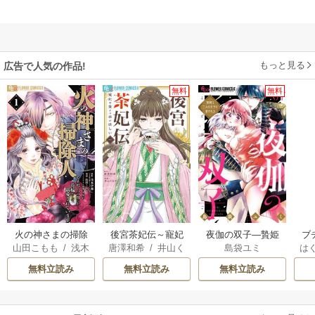
もっと見る
広告で人気の作品!
無料
無料
火の神さまの掃除
後宮茶妃伝～寵妃
夜伽の双子―贄姫
ブ
山田こもも
/
浅木
唐澤和希
/
井山く
島袋ユミ
は
人ですが、いつの
は愛より茶が欲し
は二人の王子に愛
復
伊都
/
SNC
らげ
お
間にか花嫁として
い～
される―
無料立読み
無料立読み
無料立読み
溺愛されています