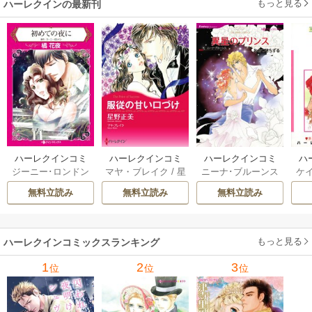
もっと見る
ハーレクインの最新刊
ハーレクインコミ
ハーレクインコミ
ハーレクインコミ
ハ
ジーニー･ロンドン
マヤ・ブレイク
/
星
ニーナ･ブルーンス
ケ
ックス セット 202
ックス セット 202
ックス セット 202
ック
/
橘花夜
/
メアリ
野正美
/
ヘレン･ブ
/
おおつきちずる
/
/
J
6年 vol.1064 1巻
6年 vol.1002 1巻
6年 vol.1063 1巻
6年
無料立読み
無料立読み
無料立読み
ー･ライアンズ
/
花
ルックス
/
のわきね
レベッカ･ヨーク
/
ス
牟礼サキ
/
サラ･モ
い
/
マーガレット･
稜敦水
/
ケイト･ハ
ル
ーガン
/
星合操
/
ア
ウェイ
/
一重夕子
ーディ
/
海野みつる
ザ
ン･ウィール
/
津寺
/
サラ･ウッド
もっと見る
/
流
ハーレクインコミックスランキング
里可子
水凛子
1
2
3
位
位
位