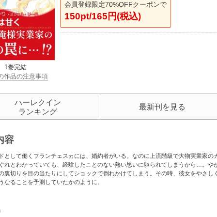
会員登録限定70%OFFクーポンで
150pt/165円(税込)
1巻完結
の作品の注意事項
ハーレクイン
最新刊を見る
ランキング
内容
ドとして働くフランチェスカには、婚約者がいる。なのに上流階級で大物実業家の
ぐれとわかっていても、経験したことのない熱い思いに駆られてしまうから…。や
の裏切りを目の当たりにしてショックで倒れかけてしまう。その時、彼女をやさし
うなることを予測していたかのように。