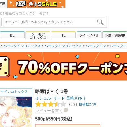
ア島
電子書籍ならコミックシーモア！
シーモア
BL
TL
ライトノベル
小説・実用書
コミックス
ハーレクインコミックス
ハーレクインコミックス
ハーレクイン
ハーレクイ
略奪は甘く 1巻
レクインコミックス
ミシェル･リード
長崎さゆり
（3.9）
投稿数27件
レビューを書く
500pt/550円(税込)