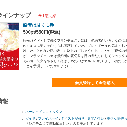
ラインナップ
全1巻完結
略奪は甘く 1巻
500pt/550円(税込)
観光ガイドとして働くフランチェスカには、婚約者がいる。なのに
のカルロに誘いをかけられ困惑していた。プレイボーイの気まぐれ
験したことのない熱い思いに駆られてしまうから…。やがて正式の
が、フランチェスカは婚約者の裏切りを目の当たりにしてショック
その時、彼女をやさしく抱きしめたのはカルロのたくましい腕だっ
ことを予測していたかのように。
会員登録して全巻購入
情報
：
ハーレクインコミックス
：
ガイド
/
プレイボーイ
/
テイストが好き
/
展開が早い
/
幸せな気持
※システムにて自動抽出したものを表示しています