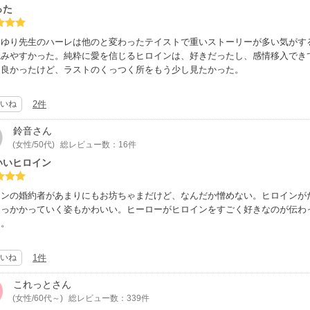
った
ックの絵のなかで、母マリアが、その気性から帰ってこなかった、というシー
叔父が手にしてるメディア記事が活字でなかったところは、惜しい気がしてな
さゆり先生のハーレは他のと変わったテイストで重いストーリーが多い気がす
読みやすかった。純粋に愛を信じるヒロインは、好きだったし、感情移入でき
に良かったけど、ラストのくっつく所をもう少し見たかった。
いね
2件
鈴音
さん
(女性/50代)
総レビュー数：16件
いいヒロイン
インの婚約者があまりにもお坊ちゃまだけど、なんだか憎めない。ヒロインが
つっかかっていく姿もかわいい。ヒーローがヒロインをすごく好きなのが伝わ
た。
いね
1件
これっと
さん
(女性/60代～)
総レビュー数：339件