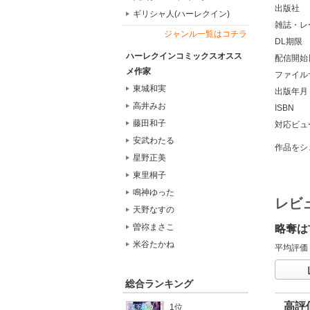
出版社
ギリシャ人(ハーレクイン)
雑誌・レ
ジャンル一覧はコチラ
DL期限
ハーレクインコミックスオスス
配信開始
メ作家
ファイル
東城和実
出版年月
高井みお
ISBN
藤田和子
対応ビュ
安武わたる
作品をシ
星野正美
東里桐子
鳴神ゆった
レビ
天野なすの
曽祢まさこ
略奪は
米谷たかね
平均評価
総合ランキング
高評
1位