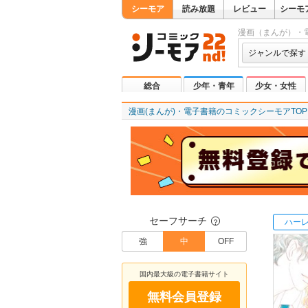
シーモア
読み放題
レビュー
シーモ
漫画（まんが）・
ジャンルで探す
総合
少年・青年
少女・女性
漫画(まんが)・電子書籍のコミックシーモアTOP
セーフサーチ
ハー
？
強
中
OFF
国内最大級の電子書籍サイト
無料会員登録