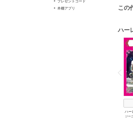
プレゼントコード
この
本棚アプリ
ハー
o
v
P
r
e
i
u
ハー
ジー
セット 
メアリ
サキ
/
アン