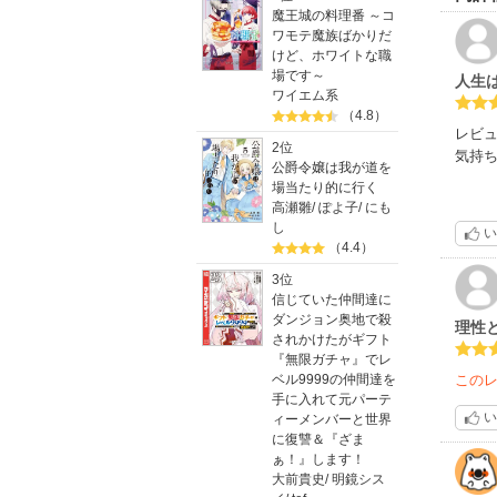
魔王城の料理番 ～コ
ワモテ魔族ばかりだ
けど、ホワイトな職
場です～
人生
ワイエム系
（4.8）
レビ
2位
気持
公爵令嬢は我が道を
場当たり的に行く
スト
高瀬雛
/
ぽよ子
/
にも
ラを
し
い
それ
（4.4）
3位
人の
信じていた仲間達に
ちは
ダンジョン奥地で殺
理性
ヒロ
されかけたがギフト
『無限ガチャ』でレ
この
ベル9999の仲間達を
それ
手に入れて元パーテ
い
ィーメンバーと世界
シー
に復讐＆『ざま
ぁ！』します！
話の
大前貴史
/
明鏡シス
力半