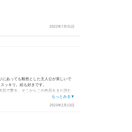
2022年7月31日
りにあっても毅然とした主人公が美しいで
にスッキリ。絵も好きです。
作品で驚き。そこからこの作品をまた読む
います。
もっとみる▼
2023年2月13日