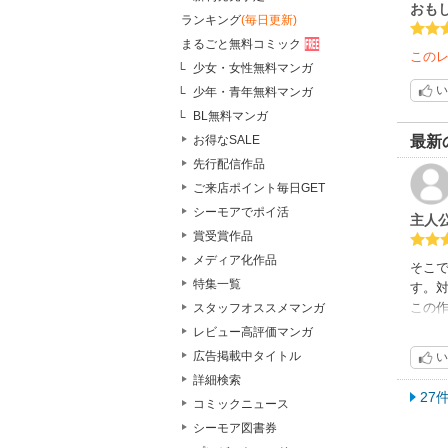
おも
ランキング
(毎日更新)
まるごと無料コミック
この
少女・女性無料マンガ
い
少年・青年無料マンガ
BL無料マンガ
最新
お得なSALE
先行配信作品
ご来店ポイント毎日GET
シーモアでポイ活
主人
賞受賞作品
メディア化作品
そこ
特集一覧
す。
この
スタッフオススメマンガ
と、
レビュー高評価マンガ
広告掲載中タイトル
い
詳細検索
27
コミックニュース
シーモア図書券