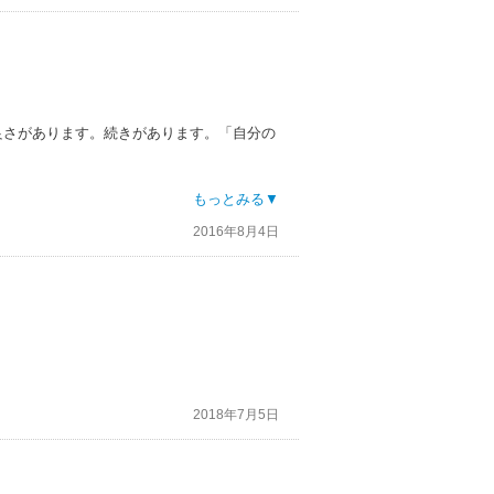
良さがあります。続きがあります。「自分の
ッセージは、ストーリー中の全ての些細なア
もっとみる▼
されています。
2016年8月4日
か。結局遺産などアテにしないでここの人た
の失敗も、過去それはそれでありながらも、
あっても和解し、疑惑の目を読者に持たせる
2018年7月5日
のものはかなり柔らかい出来上がり。
となり、最後の、「実はー」という説明が威