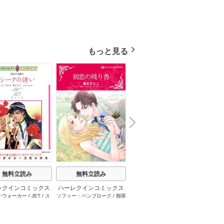
もっと見る
N
x
e
t
無料立読み
無料立読み
無料立読み
レクインコミックス
ハーレクインコミックス
ハーレクインコミックス
ハーレ
･ウォーカー
/
JET
/
ス
ソフィー・ペンブローク
/
御茶
サラ･モーガン
/
友井美穂
/
ケ
イヴォ
2026年 vol.1001
セット 2026年 vol.1062
セット 2026年 vol.1000
セット 
・スペンサー・ポール
/
まちこ
/
ジョー･リー
/
内田一
イ･ソープ
/
川崎ひろこ
/
オー
和
/
ミ
1巻
1巻
1巻
とみ
/
ロザリー･アッシ
奈
/
キャロル･モーティマー
/
ドラ･アダムス
/
黒田かすみ
本果林
/
ュ
/
雁えりか
雁えりか
/
エミリー･ローズ
/