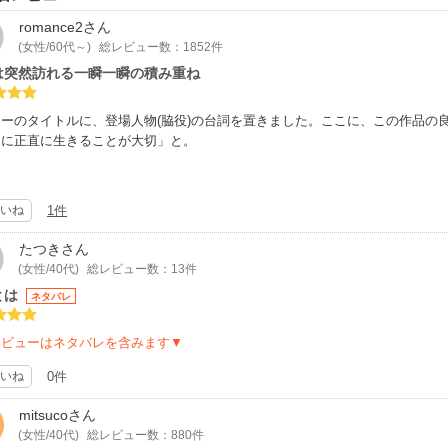
romance2
さん
(女性/60代～)
総レビュー数：1852件
は突然訪れる一瞬一瞬の積み重ね
ューのタイトルに、登場人物(脇役)の台詞を置きました。ここに、この作品の
ちに正直に生きることが大切」と。
ーリーの流れにはあれこれ疑問がありますが、この一連の、主人公に宛てたメ
カバーして余りあります。真髄が、家族と囲む和やかな席上のこの台詞に凝縮
いね
1件
が読み終わると伝わってくるため、★5個を選択させていただきました。
たつき
さん
目、自分のおかれた状況、何を優先するのか、そして信じられるものは何なの
(女性/40代)
総レビュー数：13件
皆生きていくことになります。「一瞬一瞬」に人生を委ねたヒロインの御母様
とは
ネタバレ
インや周りの人たちは自分に正直な選択をするのでした。
レビューはネタバレを含みます▼
にしても、簡単に仕事や商談に来なかったり辞めたり就いたりして、裏切りに
いね
0件
ンを所々用意しながら、結局悪人ではなかったりと、いっちゃ悪いけれど話そ
mitsuco
さん
ほうに軽い方向転換が多いのでその分だけリアリティを殊更消してしまうこと
(女性/40代)
総レビュー数：880件
減。