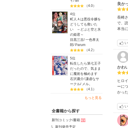
イ
/
tef
良か
（4.0）
コミ
4位
して
長崎
町人Ａは悪役令嬢を
で、
どうしても救いた
本当
い ～どぶと空と氷
の姫君～
目黒三吉
/
一色孝太
い
郎
/
Parum
（4.2）
5位
転生したら第七王子
かわ
だったので、気まま
に魔術を極めます
石沢庸介
/
謙虚なサ
ヒロ
ークル
/
メル。
ーに
（4.1）
かっ
もっと見る
い
全書籍から探す
新刊コミック/書籍
新刊発売予定