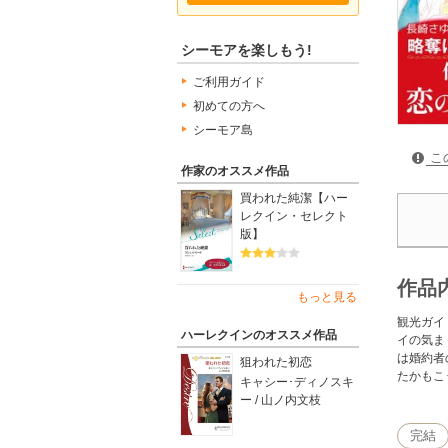
シーモアを楽しもう!
ご利用ガイド
初めての方へ
シーモア島
こ
作家のオススメ作品
買われた純潔【ハー
レクイン・セレクト
版】
作品
もっと見る
観光ガイ
ハーレクインのオススメ作品
イの気ま
は婚約者
狙われた初恋
たかもこ
キャシー･ディノスキ
ー / 山ノ内文枝
完結