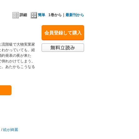
詳細
簡単
1巻から｜
最新刊から
会員登録して購入
上流階級で大物実業家
とわかっていても、経
婚約発表の夜が来た
で倒れかけてしまう。
た。あたかもこうなる
ち
/
絵が綺麗