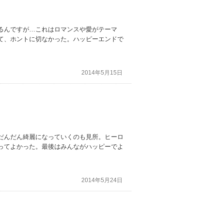
ンの姿の描写と、騒動を報道されたシーンと
りません。
るんですが…これはロマンスや愛がテーマ
て、ホントに切なかった。ハッピーエンドで
2014年5月15日
だんだん綺麗になっていくのも見所。ヒーロ
ってよかった。最後はみんながハッピーでよ
2014年5月24日