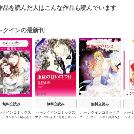
作品を読んだ人はこんな作品も読んでいます
レクインの最新刊
s
無料立読み
無料立読み
無料立読み
レクインコミックス
ハーレクインコミックス
ハーレクインコミックス
ハー
ニー･ロンドン
/
橘花夜
/
マヤ・ブレイク
/
星野正美
/
ヘ
ニーナ･ブルーンス
/
おおつき
ケイト
2026年 vol.1064
セット 2026年 vol.1002
セット 2026年 vol.1063
セット 
ー･ライアンズ
/
花牟礼
レン･ブルックス
/
のわきねい
/
ちずる
/
レベッカ･ヨーク
/
稜
ーザン
1巻
1巻
1巻
サラ･モーガン
/
星合操
/
マーガレット･ウェイ
/
一重夕
敦水
/
ケイト･ハーディ
/
海野
津谷さ
･ウィール
/
津寺里可子
子
みつる
/
サラ･ウッド
/
流水凛