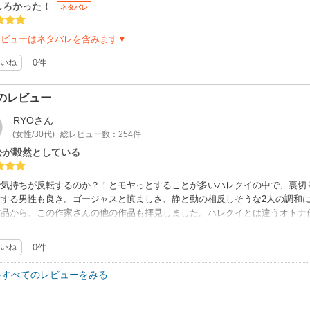
しろかった！
ネタバレ
レビューはネタバレを含みます▼
いね
0件
のレビュー
RYO
さん
(女性/30代)
総レビュー数：254件
公が毅然としている
で気持ちが反転するのか？！とモヤっとすることが多いハレクイの中で、裏切
対する男性も良き。ゴージャスと慎ましさ、静と動の相反しそうな2人の調和
作品から、この作家さんの他の作品も拝見しました。ハレクイとは違うオトナ
愛らしいようでいて大人びた主人公を感じるのは作家さんの力なのだろうと思
いね
0件
件すべてのレビューをみる