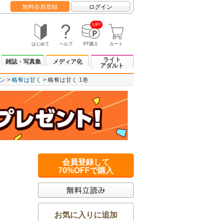
無料会員登録
ログイン
UP!
はじめて
ヘルプ
PT購入
カート
ライト
雑誌・写真集
メディア化
アダルト
ン
略奪は甘く
略奪は甘く 1巻
会員登録して
70%OFFで購入
お気に入りに追加