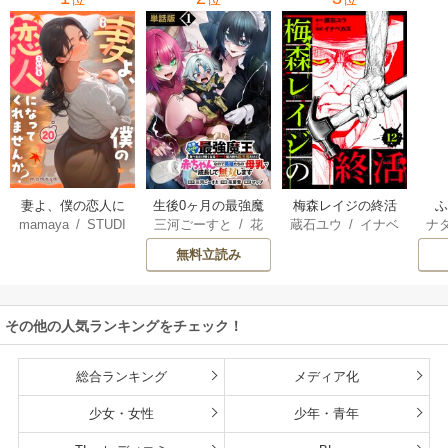
妻よ、僕の恋人に
生後0ヶ月の最強魔
梅森レイジの終活
mamaya
/
STUDI
三河ごーすと
/
花
蔵石ユウ
/
イナベ
ナ
なってくれません
王 食べるだけ強
O ZOON
房雪
/
マップ
カズ
/
STUDIO ZO
核
か？
くなるチート能力
無料立読み
ON
持ち転生者だけど
赤ちゃんなので英
雄たちの母乳で成
その他の人気ランキングをチェック！
長して無双します
総合ランキング
メディア化
少女・女性
少年・青年