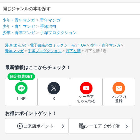
同じジャンルの本を探す
少年・青年マンガ
>
青年マンガ
少年・青年マンガ
>
手塚治虫
少年・青年マンガ
>
手塚プロダクション
漫画(まんが)・電子書籍のコミックシーモアTOP
少年・青年マンガ
青年マンガ
手塚プロダクション
丹下左膳
丹下左膳 1巻
最新情報はここからチェック！
限定特典GET
シーモア
メルマガ
LINE
X
ちゃんねる
登録
お得にポイントゲット！
ご来店ポイント
シーモアでポイ活