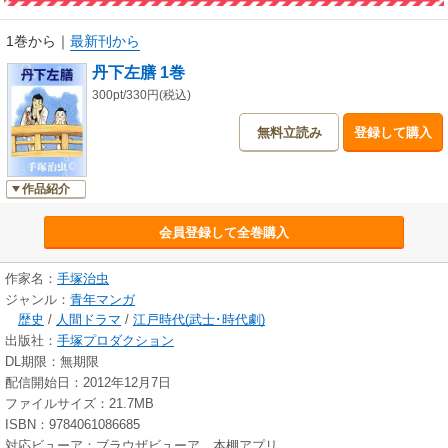
1巻から
｜
最新刊から
丹下左膳 1巻
300pt/330円(税込)
無料立読み
登録して購入
作品紹介
会員登録して全巻購入
作家名：
手塚治虫
ジャンル：
青年マンガ
歴史
/
人間ドラマ
/
江戸時代(武士･時代劇)
出版社：
手塚プロダクション
DL期限：無期限
配信開始日：2012年12月7日
ファイルサイズ：21.7MB
ISBN：9784061086685
対応ビューア：ブラウザビューア、本棚アプリ