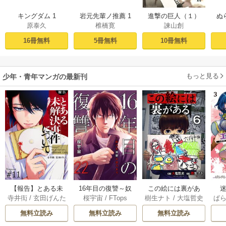
キングダム 1
岩元先輩ノ推薦 1
進撃の巨人（１）
ぬ
原泰久
椎橋寛
諫山創
16冊無料
5冊無料
10冊無料
もっと見る
少年・青年マンガの最新刊
【報告】とある未
16年目の復讐～奴
この絵には裏があ
迷
寺井衒
/
玄田げんた
桜宇宙
/
FTops
樹生ナト
/
大塩哲史
ぱ
解決事件について 1
らを地獄に送るま
る 6巻
1巻
で 22巻
無料立読み
無料立読み
無料立読み