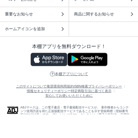
重要なお知らせ
商品に関するお知らせ
ホームアイコンを追加
本棚アプリを無料ダウンロード！
本棚アプリについて
このサイトについて
推奨環境
利用規約
ISBN検索
プライバシーポリシー
情報セキュリティーポリシー
特定商取引法に基づく表示
安心してお使いいただくために
ABJマークは、この電子書店・電子書籍配信サービスが、 著作権者からコンテ
ンツ使用許諾を得た正規版配信サービスであることを示す登録商標（登録番号
第6091713号）です。 詳しくは［ABJマーク］または［電子出版制作・流通協
議会］で検索してください。
(C)NTTソルマーレ