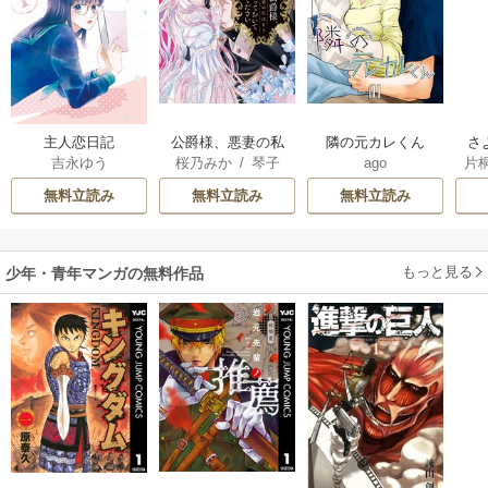
主人恋日記
公爵様、悪妻の私
隣の元カレくん
さ
吉永ゆう
桜乃みか
/
琴子
ago
片
はもう放っておい
冷
てください
ィ
無料立読み
無料立読み
無料立読み
き
もっと見る
少年・青年マンガの無料作品