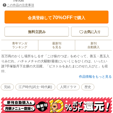
1巻完結
この作品の注意事項
70%OFF
会員登録して
で購入
無料立読み
お気に入り
青年マンガ
最新刊
新刊
ランキング
を見る
自動購入
百万両のかくし場所をしるす「こけ猿のつぼ」をめぐって、善玉・悪玉入
りみだれ、ハチャメチャの大騒動!最後にいいくじをひくのは、いったい
誰?手塚版丹下左膳の大活躍。「ピストルをあたまにのせた人びと」も収
録。
作品情報をもっと見る
完結
江戸時代(武士･時代劇)
人間ドラマ
歴史