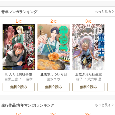
もっと見る
青年マンガランキング
1
2
3
位
位
位
町人Ａは悪役令嬢
追放された転生重
鹿楓堂よついろ日
目黒三吉
/
一色孝
猫子
/
武六甲理
清水ユウ
をどうしても救い
騎士はゲーム知識
和
太郎
/
Parum
衣
/
じゃいあん
たい ～どぶと空
で無双する
無料立読み
無料立読み
無料立読み
と氷の姫君～
もっと見る
先行作品(青年マンガ)ランキング
1
2
3
位
位
位