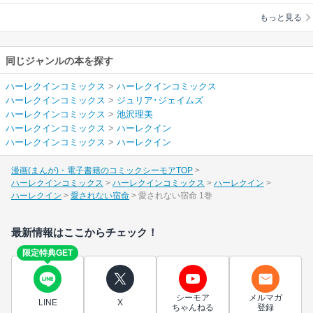
ズ
/
池沢理美
もっと見る
同じジャンルの本を探す
ハーレクインコミックス
>
ハーレクインコミックス
ハーレクインコミックス
>
ジュリア･ジェイムズ
ハーレクインコミックス
>
池沢理美
ハーレクインコミックス
>
ハーレクイン
ハーレクインコミックス
>
ハーレクイン
漫画(まんが)・電子書籍のコミックシーモアTOP
ハーレクインコミックス
ハーレクインコミックス
ハーレクイン
ハーレクイン
愛されない宿命
愛されない宿命 1巻
最新情報はここからチェック！
限定特典GET
シーモア
メルマガ
LINE
X
ちゃんねる
登録