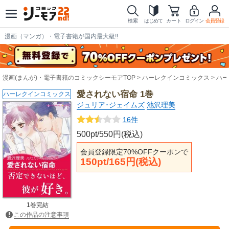
検索
はじめて
カート
ログイン
会員登録
漫画（マンガ）・電子書籍が国内最大級!!
漫画(まんが)・電子書籍のコミックシーモアTOP
ハーレクインコミックス
ハー
愛されない宿命 1巻
ハーレクインコミックス
ジュリア･ジェイムズ
池沢理美
16件
500pt/550円(税込)
会員登録限定70%OFFクーポンで
150pt/165円(税込)
1巻完結
この作品の注意事項