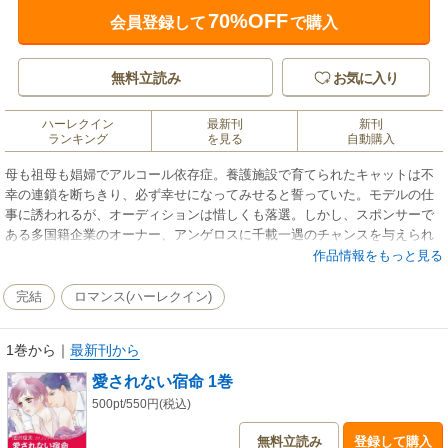
70%OFF
会員登録して
で購入
無料立読み
お気に入り
ハーレクイン
最新刊
新刊
ランキング
を見る
自動購入
母も祖母も娼婦でアルコール依存症。養護施設で育てられたキャットは不
幸の連鎖を断ちきり、必ず幸せになってみせると誓っていた。モデルの仕
事に誘われるが、オーディションは惜しくも落選。しかし、スポンサーで
ある多国籍企業のオーナー、アンゲロスに千載一遇のチャンスを与えられ
る。夢のようなディナーに初めてのキス。人生は変わったと思ったが、キ
作品情報をもっと見る
ャットはまだ知らなかった。アンゲロスによって地獄に落とされ、彼との
愛憎からむ運命が始まることを…！
完結
ロマンス(ハーレクイン)
1巻から
｜
最新刊から
愛されない宿命 1巻
500pt/550円(税込)
無料立読み
登録して購入