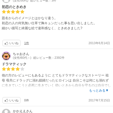
(女性/50代)
総レビュー数：3件
初恋のときめき
題名からのイメージとはかなり違う。
初恋の人の何気無い仕草で胸キュンだった事を思い出しました。
細かい描写と綺麗な絵で違和感なく、ときめきました?
1件
2013年6月14日
いいね
ちゃお
さん
(女性/60代～)
総レビュー数：2392件
ドラマティック
他の方のレビューにもあるように とてもドラマティックなストーリー 祖
母 母共にドラッグに溺れ娼婦だったヒロインは 自分こそは何にも溺れず
に生きていこうと必死に生きていく 幼いときから自分を守るのは自分でし
かなかったヒロインは 若い頃は生意気で態度も悪い しかも 相手役のヒー
もっとみる▼
ローに破滅させられたり… かなり悲惨 後半で 見事に蘇るヒロイン ラスト
0件
2017年7月15日
はハーレクインらしくハッピーエンドですが 過程をもう少し丁寧に描けて
いいね
いたらもっとよかった ページの関係でしょうが。
かかええ
さん