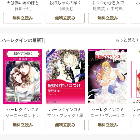
天は赤い河のほと
お姉ちゃんの翠く
ふつつかな悪女で
篠原千絵
目黒あむ
尾羊英
/
中村颯
り
ん
はございますが ～
希
/
ゆき哉
雛宮蝶鼠とりかえ
無料立読み
無料立読み
無料立読み
伝～
もっと見る
ハーレクインの最新刊
ハーレクインコミ
ハーレクインコミ
ハーレクインコミ
ハ
ジーニー･ロンドン
マヤ・ブレイク
/
星
ニーナ･ブルーンス
ケ
ックス セット 202
ックス セット 202
ックス セット 202
ック
/
橘花夜
/
メアリ
野正美
/
ヘレン･ブ
/
おおつきちずる
/
/
J
6年 vol.1064 1巻
6年 vol.1002 1巻
6年 vol.1063 1巻
6年
無料立読み
無料立読み
無料立読み
ー･ライアンズ
/
花
ルックス
/
のわきね
レベッカ･ヨーク
/
ス
牟礼サキ
/
サラ･モ
い
/
マーガレット･
稜敦水
/
ケイト･ハ
ル