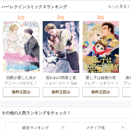
ーガン
/
星合操
/
ア
ウェイ
/
一重夕子
ーディ
/
海野みつる
ザ
ン･ウィール
/
津寺
/
サラ･ウッド
もっと見る
/
流
ハーレクインコミックスランキング
里可子
水凛子
1
2
3
位
位
位
伯爵が愛した灰か
囚われの明星と夜
愛し子は秘密の世
身
アニー･バロウズ
/
ジョー･リー
/
Sac
クレア・コネリー
/
アン
ぶり
明けのシュヴァリ
継ぎ
もとなおこ
hiyo
津寺里可子
エ
無料立読み
無料立読み
無料立読み
その他の人気ランキングをチェック！
総合ランキング
メディア化