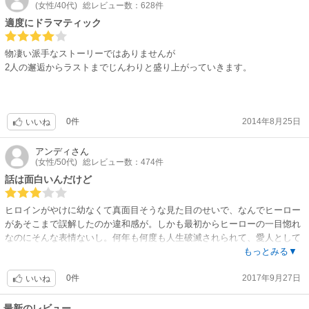
(女性/40代)
総レビュー数：628件
適度にドラマティック
物凄い派手なストーリーではありませんが
2人の邂逅からラストまでじんわりと盛り上がっていきます。
0件
2014年8月25日
いいね
アンディ
さん
(女性/50代)
総レビュー数：474件
話は面白いんだけど
ヒロインがやけに幼なくて真面目そうな見た目のせいで、なんでヒーロー
があそこまで誤解したのか違和感が。しかも最初からヒーローの一目惚れ
なのにそんな表情ないし。何年も何度も人生破滅されられて、愛人として
連れまわされて。最後の方にヒロインが出てったシーンも余韻がないから
もっとみる▼
あっさり感じてしまって。凄い可哀想なヒロインなのに、ほんとあっさ
0件
2017年9月27日
り。絵が綺麗で可愛らしいのにストーリーのまとめ方が惜しくてもったい
いいね
ない。
最新のレビュー