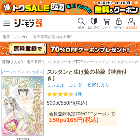
検索
はじめて
カート
ログイン
会員登録
漫画（マンガ）・電子書籍が国内最大級!!
漫画(まんが)・電子書籍のコミックシーモアTOP
ハーレクインコミックス
ハー
スルタンと生け贄の花嫁【特典付
ハーレクインコミックス
き】
ミシェル・コンダー
松尾しより
4件
500pt/550円(税込)
会員登録限定70%OFFクーポンで
150pt/165円(税込)
1巻完結