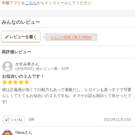
本棚アプリを
こちら
からインストールしてください
みんなのレビュー
レビューを書く
レビュー投稿で最大1000pt!
高評価レビュー
かすみ草
さん
(女性/50代)
総レビュー数：42件
お似合いの２人です！
彼は正義感が強くて行動力もあって素敵だし、ヒロインも真っすぐで可愛
らしくてとてもお似合いの２人ですね。オマケの話も面白くて良かったで
す!
0件
2021年11月23日
いいね
Hana
さん