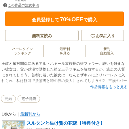
この作品の注意事項
70%OFF
会員登録して
で購入
無料立読み
お気に入り
ハーレクイン
最新刊
新刊
ランキング
を見る
自動購入
王政と敵対関係にあるアル・ハヤール族族長の娘ファラー。諍いを好まな
い彼女は、父が砂漠で誘拐した第２王子ザキムを解放するが、逃走の人質
にされてしまう。首都に着いた彼女は、なんとザキムによりハーレムに入
れられ…私は軽薄で放蕩者と噂の彼の愛人にされてしまうの? 王族のパー
ティーで誘われたファラーは彼の意外な一面を知って心を許しはじめてい
作品情報をもっと見る
くが、争いを避けるため、政略結婚を強いられることに。私は一族と王家
のために愛のない結婚をするのね――。【特典：アナザー・ストーリー4
完結
電子特典
Ｐ】
1巻から
｜
最新刊から
スルタンと生け贄の花嫁【特典付き】