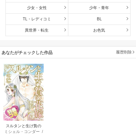
少女・女性
少年・青年
TL・レディコミ
BL
異世界・転生
お色気
履歴削除
あなたがチェックした作品
スルタンと生け贄の
ミシェル・コンダー
/
花嫁【特典付き】