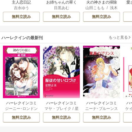
主人恋日記
お姉ちゃんの翠く
火の神さまの掃除
愛
吉永ゆう
目黒あむ
山田こもも
/
浅木
ん
人ですが、いつの
伊都
/
SNC
間にか花嫁として
無料立読み
無料立読み
無料立読み
溺愛されています
もっと見る
ハーレクインの最新刊
ハーレクインコミ
ハーレクインコミ
ハーレクインコミ
ハ
ジーニー･ロンドン
マヤ・ブレイク
/
星
ニーナ･ブルーンス
ケ
ックス セット 202
ックス セット 202
ックス セット 202
ック
/
橘花夜
/
メアリ
野正美
/
ヘレン･ブ
/
おおつきちずる
/
/
J
6年 vol.1064 1巻
6年 vol.1002 1巻
6年 vol.1063 1巻
6年
無料立読み
無料立読み
無料立読み
ー･ライアンズ
/
花
ルックス
/
のわきね
レベッカ･ヨーク
/
ス
牟礼サキ
/
サラ･モ
い
/
マーガレット･
稜敦水
/
ケイト･ハ
ル