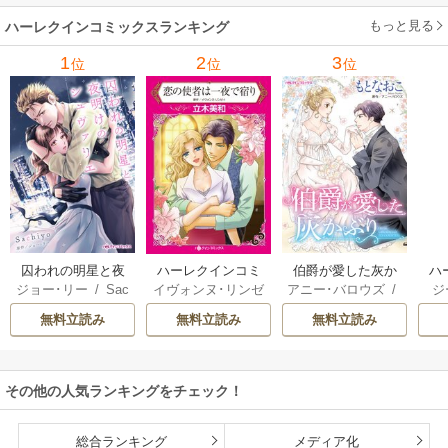
ーガン
/
星合操
/
ア
ウェイ
/
一重夕子
ーディ
/
海野みつる
ザ
ン･ウィール
/
津寺
/
サラ･ウッド
もっと見る
/
流
ハーレクインコミックスランキング
里可子
水凛子
1
2
3
位
位
位
囚われの明星と夜
ハーレクインコミ
伯爵が愛した灰か
ハ
ジョー･リー
/
Sac
イヴォンヌ･リンゼ
アニー･バロウズ
/
ジ
明けのシュヴァリ
ックス セット 202
ぶり
ック
hiyo
イ
/
立木美和
/
ミ
もとなおこ
ン
エ
6年 vol.999
無料立読み
無料立読み
無料立読み
ランダ･ジャレッ
リー
ト
/
宮本果林
/
ロ
花
ーリー・ペイジ
/
モ
曽祢まさこ
操
その他の人気ランキングをチェック！
ル
総合ランキング
メディア化