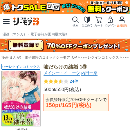
検索
はじめて
カート
ログイン
会員登録
漫画（マンガ）・電子書籍が国内最大級!!
漫画(まんが)・電子書籍のコミックシーモアTOP
ハーレクインコミックス
ハー
嘘だらけの結婚 1巻
ハーレクインコミックス
メイシー・イエーツ
内田一奈
24件
500pt/550円(税込)
会員登録限定70%OFFクーポンで
150pt/165円(税込)