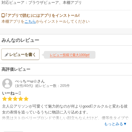
対応ビューア：ブラウザビューア、本棚アプリ
｢アプリで読む｣にはアプリをインストール!
本棚アプリを
こちら
からインストールしてください
みんなのレビュー
レビューを書く
レビュー投稿で最大1000pt!
高評価レビュー
べっちーω☆
さん
(女性/40代)
総レビュー数：205件
いーね～
主人公アリソンが可愛くて魅力的なのが何よりgoodクルクルと変わる彼
女の表情を追っているうちに物語に入り込めます。
外見はストロベリーブロンドで美しい顔立ちなんだけど、優等生タイプで
顔を真っ赤にして一生懸命にマックスにあらがっちゃう感じがキュート
もっとみる▼
彼とのやり取りも彼が一枚上手で泰然自若としてる様に見えるから、暖簾