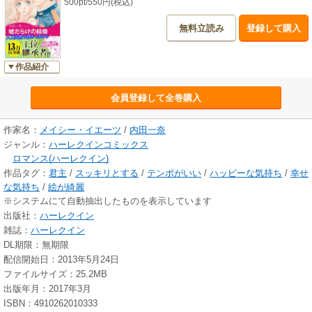
500pt/550円(税込)
無料立読み
登録して購入
作品紹介
会員登録して全巻購入
作家名：
メイシー・イエーツ
/
内田一奈
ジャンル：
ハーレクインコミックス
ロマンス(ハーレクイン)
作品タグ：
君主
/
スッキリとする
/
テンポがいい
/
ハッピーな気持ち
/
幸せ
な気持ち
/
絵が綺麗
※システムにて自動抽出したものを表示しています
出版社：
ハーレクイン
雑誌：
ハーレクイン
DL期限：無期限
配信開始日：2013年5月24日
ファイルサイズ：25.2MB
出版年月：2017年3月
ISBN：4910262010333