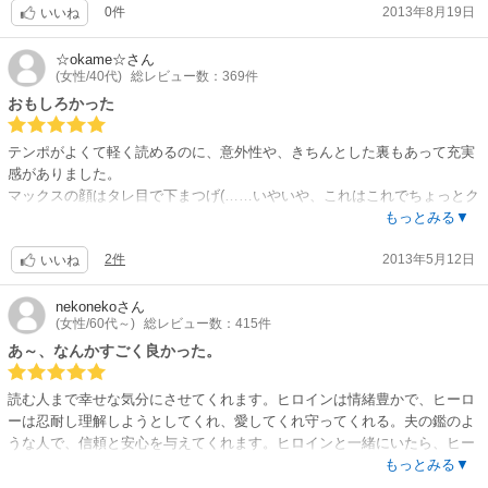
0件
2013年8月19日
に腕押し状態なのがかえって微笑ましい。
いいね
自分の思惑とは違う方向にトントンと話が進み、マックスに惹かれながら
も不安を消せないアリソンの気持ちもよく分かるし、亡くなった奥さんの
☆okame☆
さん
(女性/40代)
総レビュー数：369件
ことも気になる。
でも、最後まで読めばすっきりと納得出来ました。
おもしろかった
この後も２人愛し合って子宝に恵まれるんだろーなーと未来の幸せも想像
できて読後も良い余韻に浸れます。
テンポがよくて軽く読めるのに、意外性や、きちんとした裏もあって充実
感がありました。
マックスの顔はタレ目で下まつげ(……いやいや、これはこれでちょっとク
セになりそうな感じ)だけど、懐が広くて大人で、ちょっと策士で、でも少
もっとみる▼
年っぽさもあって、素敵。
2件
2013年5月12日
ヒロインとの組み合わせがバッチリでした。
いいね
nekoneko
さん
(女性/60代～)
総レビュー数：415件
あ～、なんかすごく良かった。
読む人まで幸せな気分にさせてくれます。ヒロインは情緒豊かで、ヒーロ
ーは忍耐し理解しようとしてくれ、愛してくれ守ってくれる。夫の鑑のよ
うな人で、信頼と安心を与えてくれます。ヒロインと一緒にいたら、ヒー
ローも、退屈しないし生活が楽しいでしょう。
もっとみる▼