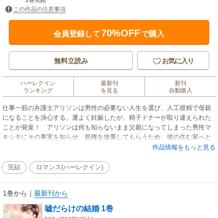
1巻完結
この作品の注意事項
70%OFF
会員登録して
で購入
無料立読み
お気に入り
ハーレクイン
最新刊
新刊
ランキング
を見る
自動購入
仕事一筋の弁護士アリソンは男性の必要ない人生を選び、人工授精で母親
になることを決心する。運よく妊娠したが、精子ドナーが取り違えられた
ことが発覚！ アリソンは何も知らないまま父親になってしまった男性マ
キシモにその事実を知らせ、親権を放棄してもらうため、彼の住む家へと
向かう。そこは驚くほど壮麗な邸宅。しかも彼は――「僕の正式な肩書き
作品情報をもっと見る
は、地中海に浮かぶ島国トゥランの皇太子。君の話が本当なら、その子は
我が国の未来の君主ということになる」
完結
ロマンス(ハーレクイン)
1巻から
｜
最新刊から
嘘だらけの結婚 1巻