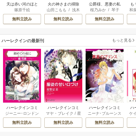
天は赤い河のほと
火の神さまの掃除
公爵様、悪妻の私
も
篠原千絵
山田こもも
/
浅木
桜乃みか
/
琴子
和
り
人ですが、いつの
はもう放っておい
離
伊都
/
SNC
間にか花嫁として
てください
意
無料立読み
無料立読み
無料立読み
溺愛されています
もっと見る
ハーレクインの最新刊
ハーレクインコミ
ハーレクインコミ
ハーレクインコミ
ハ
ジーニー･ロンドン
マヤ・ブレイク
/
星
ニーナ･ブルーンス
ケ
ックス セット 202
ックス セット 202
ックス セット 202
ック
/
橘花夜
/
メアリ
野正美
/
ヘレン･ブ
/
おおつきちずる
/
/
J
6年 vol.1064 1巻
6年 vol.1002 1巻
6年 vol.1063 1巻
6年
無料立読み
無料立読み
無料立読み
ー･ライアンズ
/
花
ルックス
/
のわきね
レベッカ･ヨーク
/
ス
牟礼サキ
/
サラ･モ
い
/
マーガレット･
稜敦水
/
ケイト･ハ
ル