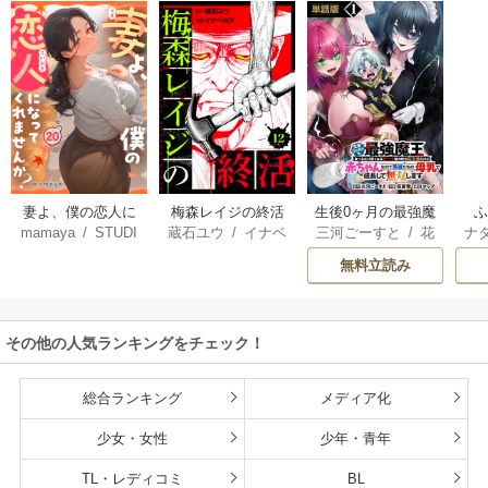
妻よ、僕の恋人に
梅森レイジの終活
生後0ヶ月の最強魔
mamaya
/
STUDI
蔵石ユウ
/
イナベ
三河ごーすと
/
花
ナ
なってくれません
王 食べるだけ強
O ZOON
カズ
/
STUDIO ZO
房雪
/
マップ
核
か？
くなるチート能力
無料立読み
ON
持ち転生者だけど
赤ちゃんなので英
雄たちの母乳で成
その他の人気ランキングをチェック！
長して無双します
総合ランキング
メディア化
少女・女性
少年・青年
TL・レディコミ
BL