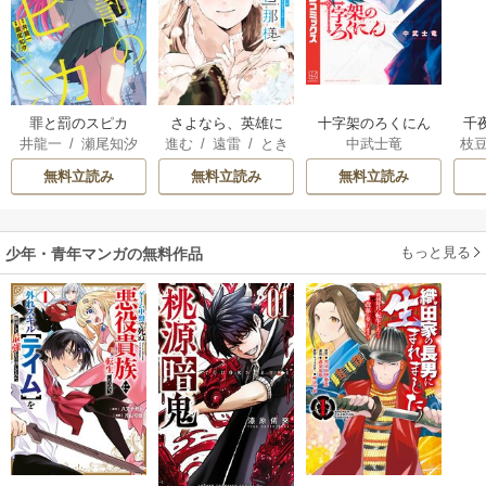
罪と罰のスピカ
さよなら、英雄に
十字架のろくにん
千
井龍一
/
瀬尾知汐
進む
/
遠雷
/
とき
中武士竜
枝
なった旦那様 ～
国
間
AK
ただ祈るだけの役
皇
無料立読み
無料立読み
無料立読み
立たずな妻のはず
溺
でしたが……～
もっと見る
少年・青年マンガの無料作品