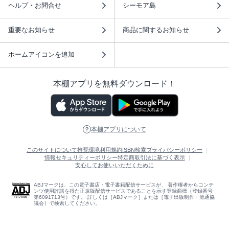
ヘルプ・お問合せ
シーモア島
重要なお知らせ
商品に関するお知らせ
ホームアイコンを追加
本棚アプリを無料ダウンロード！
本棚アプリについて
このサイトについて
推奨環境
利用規約
ISBN検索
プライバシーポリシー
情報セキュリティーポリシー
特定商取引法に基づく表示
安心してお使いいただくために
ABJマークは、この電子書店・電子書籍配信サービスが、 著作権者からコンテ
ンツ使用許諾を得た正規版配信サービスであることを示す登録商標（登録番号
第6091713号）です。 詳しくは［ABJマーク］または［電子出版制作・流通協
議会］で検索してください。
(C)NTTソルマーレ