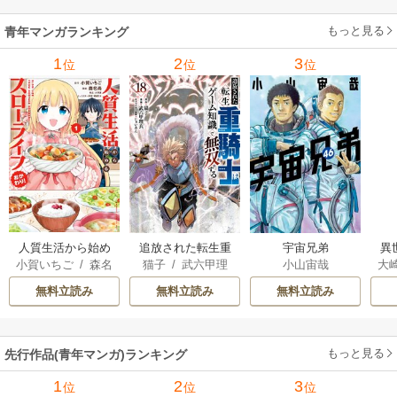
してみた 7巻
もっと見る
青年マンガランキング
1
2
3
位
位
位
人質生活から始め
追放された転生重
宇宙兄弟
異
小賀いちご
/
森名
猫子
/
武六甲理
小山宙哉
大
るスローライフ
騎士はゲーム知識
は
尚
衣
/
じゃいあん
Ａ
で無双する
出
無料立読み
無料立読み
無料立読み
で
サ
もっと見る
先行作品(青年マンガ)ランキング
1
2
3
位
位
位