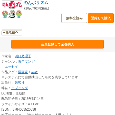
のんポリズム
720pt/792円(税込)
無料立読み
登録して購入
作品紹介
会員登録して全巻購入
作家名：
浜口乃理子
ジャンル：
青年マンガ
エッセイ
作品タグ：
漫画家
/
芸者
※システムにて自動抽出したものを表示しています
出版社：
講談社
雑誌：
イブニング
DL期限：無期限
配信開始日：2013年6月14日
ファイルサイズ：40.1MB
ISBN：9784063520538
対応ビューア：ブラウザビューア、本棚アプリ