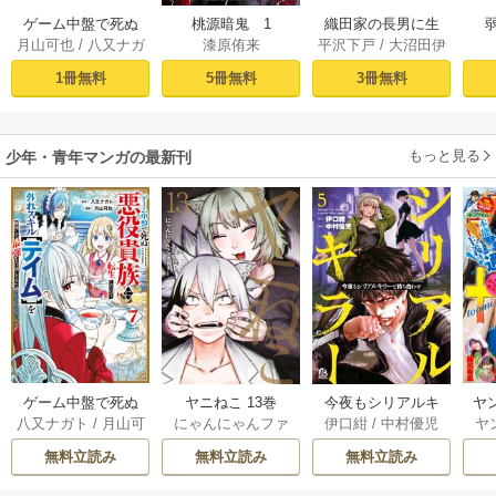
ゲーム中盤で死ぬ
桃源暗鬼 1
織田家の長男に生
月山可也
/
八又ナガ
漆原侑来
平沢下戸
/
大沼田伊
悪役貴族に転生し
まれました～戦国
ト
勢彦
/
逸見兎歌
たので、外れスキ
時代に転生したけ
1冊無料
5冊無料
3冊無料
ル【テイム】を駆
ど、死にたくない
使して最強を目指
ので改革を起こし
してみた（１）
ます～ 1
もっと見る
少年・青年マンガの最新刊
ゲーム中盤で死ぬ
ヤニねこ 13巻
今夜もシリアルキ
ヤ
八又ナガト
/
月山可
にゃんにゃんファ
伊口紺
/
中村優児
ヤ
悪役貴族に転生し
ラーと待ち合わせ 5
也
クトリー
たので、外れスキ
巻
無料立読み
無料立読み
無料立読み
ル【テイム】を駆
使して最強を目指