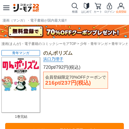
検索
はじめて
カート
ログイン
会員登録
漫画（マンガ）・電子書籍が国内最大級!!
漫画(まんが)・電子書籍のコミックシーモアTOP
少年・青年マンガ
青年マンガ
のんポリズム
青年マンガ
浜口乃理子
720pt/792円(税込)
会員登録限定70%OFFクーポンで
216pt/237円(税込)
1巻完結