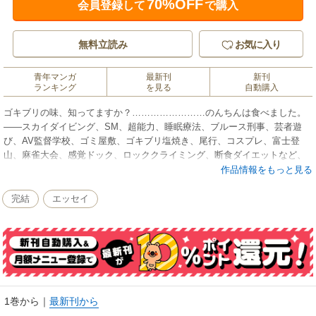
70%OFF
会員登録して
で購入
無料立読み
お気に入り
青年マンガ
最新刊
新刊
ランキング
を見る
自動購入
ゴキブリの味、知ってますか？……………………のんちんは食べました。
――スカイダイビング、SM、超能力、睡眠療法、ブルース刑事、芸者遊
び、AV監督学校、ゴミ屋敷、ゴキブリ塩焼き、尾行、コスプレ、富士登
山、麻雀大会、感覚ドック、ロッククライミング、断食ダイエットなど、
あなたの知らない世界をお気楽漫画家、浜口乃理子が突撃レポート致しま
作品情報をもっと見る
す！ ジャイアント白田氏、京極夏彦氏、稲川淳二氏等多彩なゲストも魅
力！
完結
エッセイ
1巻から
｜
最新刊から