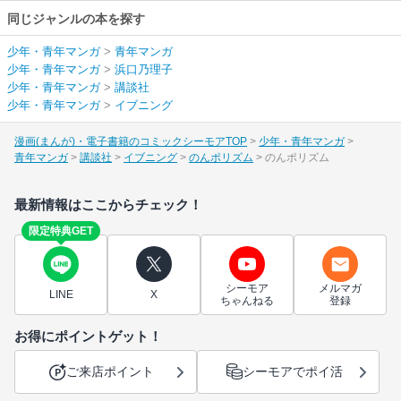
同じジャンルの本を探す
少年・青年マンガ
>
青年マンガ
少年・青年マンガ
>
浜口乃理子
少年・青年マンガ
>
講談社
少年・青年マンガ
>
イブニング
漫画(まんが)・電子書籍のコミックシーモアTOP
少年・青年マンガ
青年マンガ
講談社
イブニング
のんポリズム
のんポリズム
最新情報はここからチェック！
限定特典GET
シーモア
メルマガ
LINE
X
ちゃんねる
登録
お得にポイントゲット！
ご来店ポイント
シーモアでポイ活