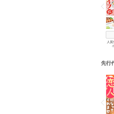
v
P
r
e
i
u
人質
先行
o
v
P
r
e
i
u