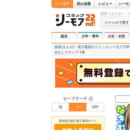
シーモア
読み放題
レビュー
シーモ
漫画（まんが）・
ジャンルで探す
総合
少年・青年
少女・女性
漫画(まんが)・電子書籍のコミックシーモアTOP
きむしステップ 1巻
セーフサーチ
？
強
中
OFF
国内最大級の電子書籍サイト