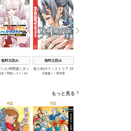
N
x
e
t
無料立読み
無料立読み
無料立読み
ていた仲間達にダン
杖と剣のウィストリア 16
【単話版】ムシバミヒメ
俺だけ
貴史
/
明鏡シスイ
/
tef
大森藤ノ
/
青井聖
東元俊哉
江藤俊
ン奥地で殺されかけ
巻
44巻
界のチ
/
3rd Ie
ギフト『無限ガチ
れた～
レベル9999の仲間
手に入れて元パーテ
もっと見る
メンバーと世界に復
『ざまぁ！』しま
4位
5位
6位
す！ 23巻