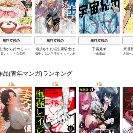
無料立読み
無料立読み
無料立読み
生活から始めるスロ
追放された転生重騎士は
宇宙兄弟
異世
小賀いちご
/
森名尚
猫子
/
武六甲理衣
/
じゃいあ
小山宙哉
大崎ペ
ーライフ
ゲーム知識で無双する
ンジ
ん
世界
ーに
作品(青年マンガ)ランキング
1位
2位
3位
s