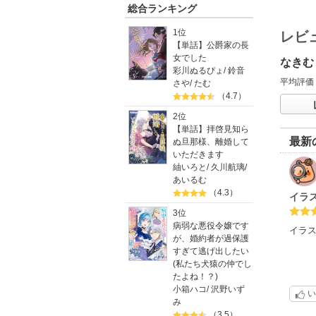
総合ランキング
1位
レビ
【単話】公爵家の長
女でした
なきむ
彩川ぬるぴょ
/
鈴音
平均評価
さや
/
たむ
（4.7）
2位
【単話】拝啓見知ら
最新
ぬ旦那様、離婚して
いただきます
紬いろと
/
久川航璃
/
あいるむ
（4.3）
イラ
3位
病弱な悪役令嬢です
イラ
が、婚約者が過保護
すぎて逃げ出したい
(私たち犬猿の仲でし
たよね！？)
小箱ハコ
/
沢野いず
い
み
（3.5）