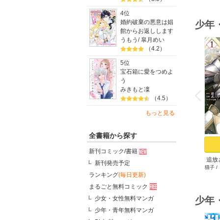
4位
婚約破棄の悪意は娼
少年
館からお返しします
うもう
/
皐月めい
（4.2）
5位
宝石箱に愛をつめよ
う
o
v
みきもと凜
P
r
e
i
u
（4.5）
もっと見る
全書籍から探す
新刊コミック/書籍
追放
新刊発売予定
猫子
/
ゲ
ランキング
(毎日更新)
まるごと無料コミック
少女・女性無料マンガ
少年
少年・青年無料マンガ