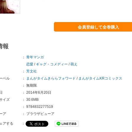
会員登録して全巻購入
情報
：
青年マンガ
恋愛
/
ギャグ・コメディー
/
萌え
：
芳文社
ーベル
：
まんがタイムきららフォワード
/
まんがタイムKRコミックス
：
無期限
日
：
2014年6月20日
サイズ
：
30.6MB
：
9784832277519 
ーア
：
ブラウザビューア
ェアする
：