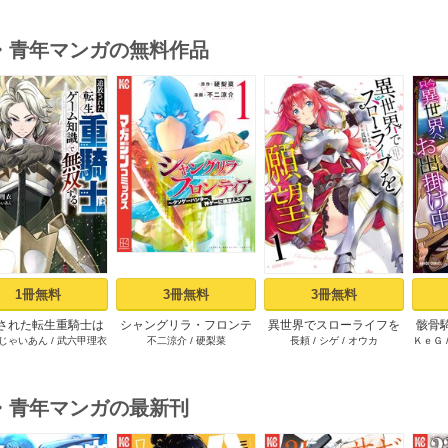
・青年マンガの無料作品
s
1冊無料
3冊無料
3冊無料
された転生重騎士は
シャングリラ・フロンテ
異世界でスローライフを
骸骨
じゃいあん
/
武六甲理衣
不二涼介
/
硬梨菜
長頼
/
シゲ
/
オウカ
ＫｅＧ
ーム知識で無双する
ィア（１） ～クソゲー
（願望） 1
（１）
ハンター、神ゲーに挑ま
んとす～
・青年マンガの最新刊