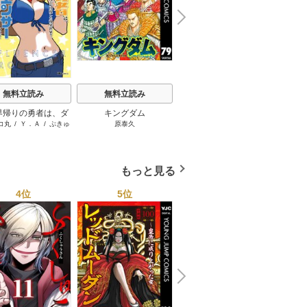
N
x
e
t
無料立読み
無料立読み
無料立読み
界帰りの勇者は、ダ
キングダム
スーパーの裏でヤニ吸う
コ丸
/
Ｙ．Ａ
/
ぷきゅ
原泰久
地主
ョンが出現した現実
ふたり
のすけ
で、インフルエンサ
なって金を稼ぎま
す！
もっと見る
4位
5位
6位
N
x
e
t