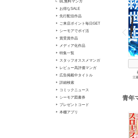
BL無料マンガ
お得なSALE
先行配信作品
ご来店ポイント毎日GET
o
v
シーモアでポイ活
P
r
e
i
u
賞受賞作品
メディア化作品
特集一覧
スタッフオススメマンガ
レビュー高評価マンガ
広告掲載中タイトル
江
0.0
詳細検索
最強
コミックニュース
青年
シーモア図書券
プレゼントコード
本棚アプリ
o