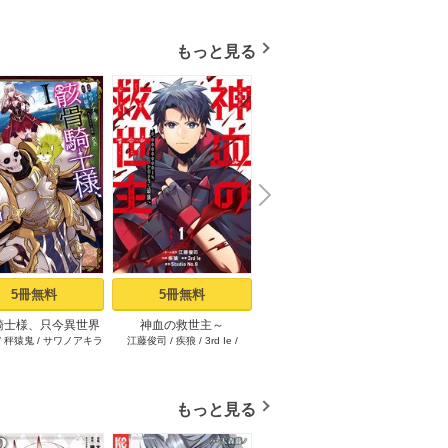
もっと見る
N
x
e
t
5冊無料
5冊無料
1冊無料
騎士様、只今異世界
神血の救世主～
限界集落を脱村した錬金
その悪
/
秤猿鬼
/
サワノアキラ
江藤俊司
/
疾狼
/
3rd Ie
/
海空りく
/
西田拓矢
へお出掛け中 I
0.00000001％を引き当て
術士、都会で“最強”なのが
イン
Studio No.9
最強へ～【電子書籍特典
バレまくる。～老害ども
～真摯
付】（１）
にはいい加減愛想が尽き
り不遇
ました～（1）
もっと見る