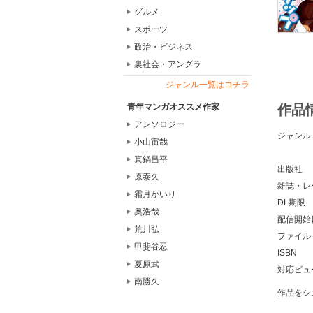
グルメ
スポーツ
政治・ビジネス
裏社会・アングラ
ジャンル一覧はコチラ
青年マンガオススメ作家
作品
アンソロジー
ジャンル
小山宙哉
真鍋昌平
出版社
原泰久
雑誌・レ
霜月かいり
DL期限
奥浩哉
配信開始
荒川弘
ファイル
甲斐谷忍
ISBN
夏原武
対応ビュ
南勝久
作品をシ