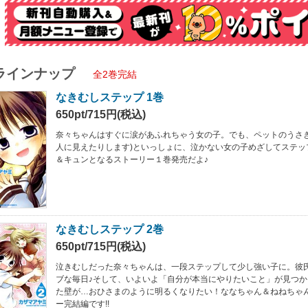
ラインナップ
全2巻完結
なきむしステップ 1巻
650pt/715円(税込)
奈々ちゃんはすぐに涙があふれちゃう女の子。でも、ペットのうさぎ
人に見えたりします)といっしょに、泣かない女の子めざしてステッ
＆キュンとなるストーリー１巻発売だよ♪
なきむしステップ 2巻
650pt/715円(税込)
泣きむしだった奈々ちゃんは、一段ステップして少し強い子に。彼
ブな毎日♪そして、いよいよ「自分が本当にやりたいこと」が見つ
た壁が…おひさまのように明るくなりたい！ななちゃん＆ねねちゃ
ー完結編です!!