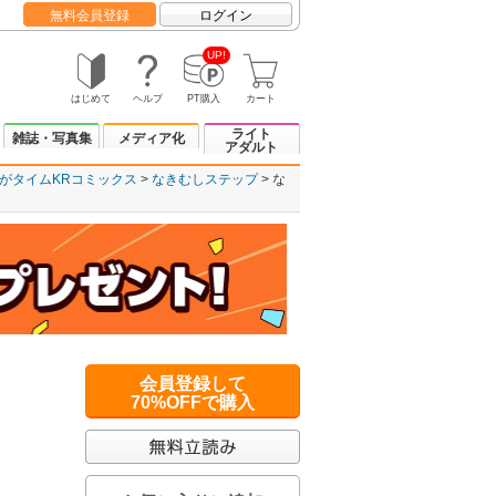
無料会員登録
ログイン
UP!
はじめて
ヘルプ
PT購入
カート
ライト
雑誌・写真集
メディア化
アダルト
がタイムKRコミックス
なきむしステップ
な
会員登録して
70%OFFで購入