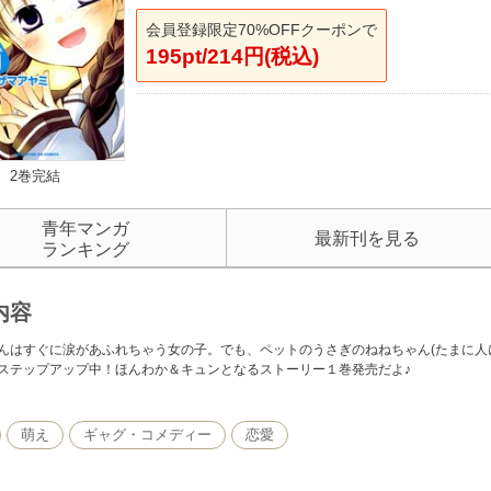
会員登録限定70%OFFクーポンで
195pt/214円(税込)
2巻完結
青年マンガ
最新刊を見る
ランキング
内容
んはすぐに涙があふれちゃう女の子。でも、ペットのうさぎのねねちゃん(たまに人
ステップアップ中！ほんわか＆キュンとなるストーリー１巻発売だよ♪
萌え
ギャグ・コメディー
恋愛