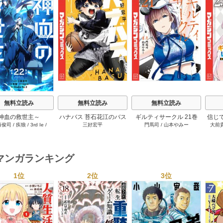
s
無料立読み
無料立読み
無料立読み
神血の救世主～
ハナバス 苔石花江のバス
ギルティサークル 21巻
信じ
藤俊司
/
疾狼
/
3rd Ie
/
三好宏平
門馬司
/
山本やみー
大前
0000001％を引き当て
ケ論 7巻
ジョ
Studio No.9
へ～【電子書籍特典
たが
付】 22巻
ャ』で
達を
マンガランキング
ィー
讐＆
1位
2位
3位
s