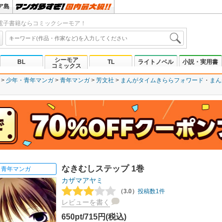
ア島
電子書籍ならコミックシーモア！
シーモア
BL
TL
ライトノベル
小説・実用書
コミックス
少年・青年マンガ
青年マンガ
芳文社
まんがタイムきららフォワード
まん
なきむしステップ 1巻
青年マンガ
カザマアヤミ
（3.0）
投稿数1件
レビューを書く
650pt/715円(税込)