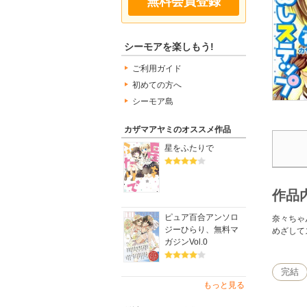
無料会員登録
シーモアを楽しもう!
ご利用ガイド
初めての方へ
シーモア島
カザマアヤミのオススメ作品
星をふたりで
作品
ピュア百合アンソロ
奈々ちゃ
ジーひらり、無料マ
めざして
ガジンVol.0
完結
もっと見る