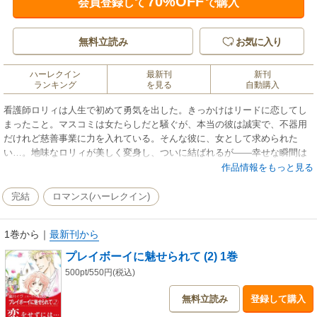
70%OFF
会員登録して
で購入
無料立読み
お気に入り
ハーレクイン
最新刊
新刊
ランキング
を見る
自動購入
看護師ロリィは人生で初めて勇気を出した。きっかけはリードに恋してし
まったこと。マスコミは女たらしだと騒ぐが、本当の彼は誠実で、不器用
だけれど慈善事業に力を入れている。そんな彼に、女として求められた
い…。地味なロリィが美しく変身し、ついに結ばれるが――幸せな瞬間は
長くつづかなかった。ロリィの姉マデリンのＣ型肝炎が悪化したのだ。死
作品情報をもっと見る
を目前にした姉をさしおいて、自分だけ幸せにはなれない…。そう思い込
んで愛を拒絶するロリィをリードは…。
完結
ロマンス(ハーレクイン)
1巻から
｜
最新刊から
プレイボーイに魅せられて (2) 1巻
500pt/550円(税込)
無料立読み
登録して購入