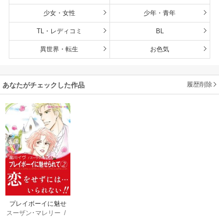
少女・女性
少年・青年
TL・レディコミ
BL
異世界・転生
お色気
履歴削除
あなたがチェックした作品
プレイボーイに魅せ
スーザン･マレリー
/
られて (2)