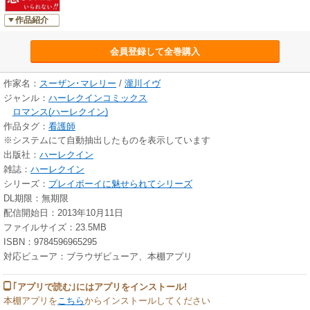
作品紹介
会員登録して全巻購入
作家名：
スーザン･マレリー
/
瀧川イヴ
ジャンル：
ハーレクインコミックス
ロマンス(ハーレクイン)
作品タグ：
看護師
※システムにて自動抽出したものを表示しています
出版社：
ハーレクイン
雑誌：
ハーレクイン
シリーズ：
プレイボーイに魅せられてシリーズ
DL期限：無期限
配信開始日：2013年10月11日
ファイルサイズ：23.5MB
ISBN：9784596965295
対応ビューア：ブラウザビューア、本棚アプリ
｢アプリで読む｣にはアプリをインストール!
本棚アプリを
こちら
からインストールしてください