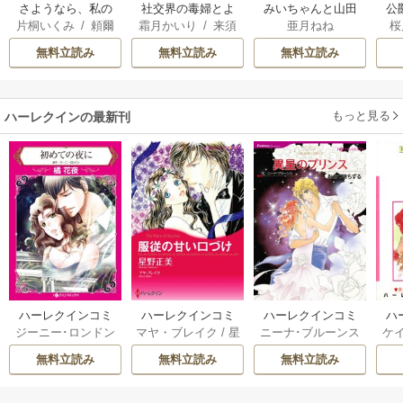
さようなら、私の
社交界の毒婦とよ
みいちゃんと山田
公
片桐いくみ
/
頼爾
霜月かいり
/
来須
亜月ねね
桜
冷遇生活 ～パーテ
ばれる私～素敵な
さん
は
みかん
ィーで声をかけて
辺境伯令息に腕を
無料立読み
無料立読み
無料立読み
きたのがヤバい男
折られたので、責
だった件
任とってもらいま
す～
もっと見る
ハーレクインの最新刊
ハーレクインコミ
ハーレクインコミ
ハーレクインコミ
ハ
ジーニー･ロンドン
マヤ・ブレイク
/
星
ニーナ･ブルーンス
ケ
ックス セット 202
ックス セット 202
ックス セット 202
ック
/
橘花夜
/
メアリ
野正美
/
ヘレン･ブ
/
おおつきちずる
/
/
J
6年 vol.1064 1巻
6年 vol.1002 1巻
6年 vol.1063 1巻
6年
無料立読み
無料立読み
無料立読み
ー･ライアンズ
/
花
ルックス
/
のわきね
レベッカ･ヨーク
/
ス
牟礼サキ
/
サラ･モ
い
/
マーガレット･
稜敦水
/
ケイト･ハ
ル