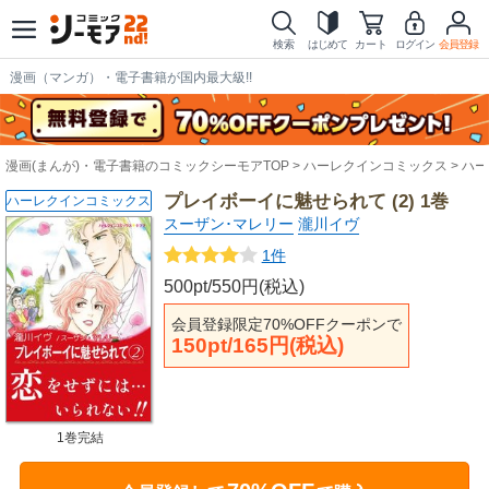
検索
はじめて
カート
ログイン
会員登録
漫画（マンガ）・電子書籍が国内最大級!!
漫画(まんが)・電子書籍のコミックシーモアTOP
ハーレクインコミックス
ハー
プレイボーイに魅せられて (2) 1巻
ハーレクインコミックス
スーザン･マレリー
瀧川イヴ
1件
500pt/550円(税込)
会員登録限定70%OFFクーポンで
150pt/165円(税込)
1巻完結