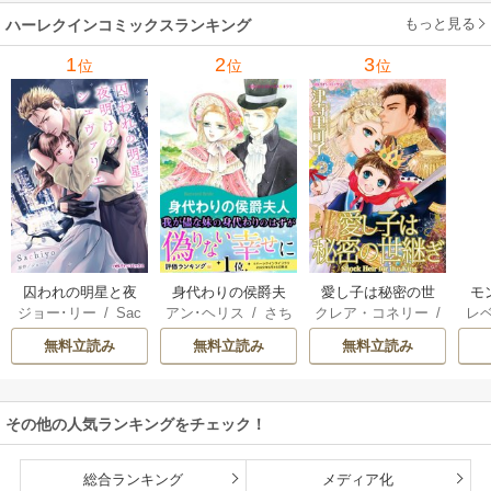
ーガン
/
星合操
/
ア
ウェイ
/
一重夕子
ーディ
/
海野みつる
ザ
ン･ウィール
/
津寺
/
サラ･ウッド
もっと見る
/
流
ハーレクインコミックスランキング
里可子
水凛子
1
2
3
位
位
位
囚われの明星と夜
身代わりの侯爵夫
愛し子は秘密の世
モ
ジョー･リー
/
Sac
アン･ヘリス
/
さち
クレア・コネリー
/
レ
明けのシュヴァリ
人
継ぎ
結婚
hiyo
みりほ
津寺里可子
ー
エ
無料立読み
無料立読み
無料立読み
その他の人気ランキングをチェック！
総合ランキング
メディア化