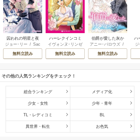
囚われの明星と夜
ハーレクインコミ
伯爵が愛した灰か
ハ
ジョー･リー
/
Sac
イヴォンヌ･リンゼ
アニー･バロウズ
/
ジ
明けのシュヴァリ
ックス セット 202
ぶり
ック
hiyo
イ
/
立木美和
/
ミ
もとなおこ
ン
エ
6年 vol.999
無料立読み
無料立読み
無料立読み
ランダ･ジャレッ
リー
ト
/
宮本果林
/
ロ
花
ーリー・ペイジ
/
モ
曽祢まさこ
操
その他の人気ランキングをチェック！
ル
総合ランキング
メディア化
少女・女性
少年・青年
TL・レディコミ
BL
異世界・転生
お色気