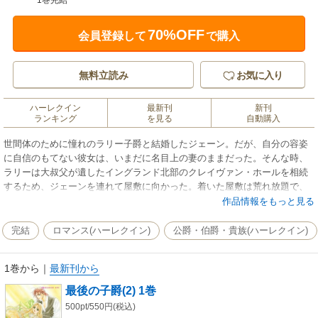
1巻完結
70%OFF
会員登録して
で購入
無料立読み
お気に入り
ハーレクイン
最新刊
新刊
ランキング
を見る
自動購入
世間体のために憧れのラリー子爵と結婚したジェーン。だが、自分の容姿
に自信のもてない彼女は、いまだに名目上の妻のままだった。そんな時、
ラリーは大叔父が遺したイングランド北部のクレイヴァン・ホールを相続
するため、ジェーンを連れて屋敷に向かった。着いた屋敷は荒れ放題で、
しかも怪奇な出来事が連続する。使用人たちも恐れるなか、ジェーンだけ
作品情報をもっと見る
はこの屋敷が妙に気に入っていた。どんな困難にも立ち向かう彼女の姿
に、ラリーの心も微妙に変化し始め…!?
完結
ロマンス(ハーレクイン)
公爵・伯爵・貴族(ハーレクイン)
1巻から
｜
最新刊から
最後の子爵(2) 1巻
500pt/550円(税込)