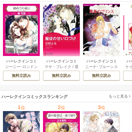
ハーレクインコミ
ハーレクインコミ
ハーレクインコミ
ハ
ジーニー･ロンドン
マヤ・ブレイク
/
星
ニーナ･ブルーンス
ケ
ックス セット 202
ックス セット 202
ックス セット 202
ック
/
橘花夜
/
メアリ
野正美
/
ヘレン･ブ
/
おおつきちずる
/
/
J
6年 vol.1064 1巻
6年 vol.1002 1巻
6年 vol.1063 1巻
6年
無料立読み
無料立読み
無料立読み
ー･ライアンズ
/
花
ルックス
/
のわきね
レベッカ･ヨーク
/
ス
牟礼サキ
/
サラ･モ
い
/
マーガレット･
稜敦水
/
ケイト･ハ
ル
ーガン
/
星合操
/
ア
ウェイ
/
一重夕子
ーディ
/
海野みつる
ザ
ン･ウィール
/
津寺
/
サラ･ウッド
もっと見る
/
流
ハーレクインコミックスランキング
里可子
水凛子
1
2
3
位
位
位