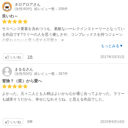
たい年の彼が、容姿に引け目を持つヒロインと、世間体の為だけで結婚し
ネロアロア
さん
(女性/40代)
総レビュー数：208件
た。ストーリーはロマンス王道で展開。 外見が整っている人が、冴えない
(と、当人が思っている)ヒロインに、君はきれいなんだよ、と称賛してく
良いわ～
れるこの類いのストーリーは、自分を肯定してくれる存在の出現した幸せ
を、ヒロインを通じて読み手の自分も分けてもらう気分。その素敵な彼が
サスペンス要素を含めつつも、素敵なハーレクインストーリーとなってい
段々とヒロインに愛情を傾けてくるなかで見せる優しさや紳士ぶりが、碧
る作品です?ラリーの人を思う優しさや、コンプレックスを持つジェーン
先生の描かれる雰囲気にはまる。 綺麗で丁寧に描きこまれた絵柄で、そし
の変わりたいと思う恋する可愛さ…♥
て、荒れた貴族の館の不気味な数々の事件が興味を繋ぐ。 どんなきっかけ
とても良いお話でした?
もっとみる▼
でも、出逢いがそこにあれば愛に発展する可能性があり、それが、信頼を
蓄積し新たな発見をして、そして、互いに幸せを見いだす。この二人の新
1件
2017年3月31日
いいね
鮮な館生活、不気味だけれど刺激に満ち、相手の良さにどんどん気づかさ
れる過程が楽しい。 ことごとく好みが二人は重ならないが、二人で過ごす
まるる
さん
時間が、二人にとってどんどん幸せの時間となっていったこと、そのため
(女性/50代)
総レビュー数：387件
に、数々の不可解な事件があることが二人の協力・結束に結び付いてい
冒険？（笑）から愛へ
く。 屋敷、宿屋、使用人雇入れ替え等々前向きに取り組むヒロインと、チ
ャランポランに見えながら、そのチャランポランが、無駄にはなってない
よかった。元々二人とも人柄はよいから心が通じ合ってよかった。ラリー
彼。結婚で身を固めるというのはまさしくこういうことだろう。
も誠実そうだから、幸せになれそうね。と思える作品でした。
瓢箪から駒で始まった楽しい結婚生活。謎解きあり、事件ありで、その都
度ちょっと妻に興味をそそられていっている彼の描写がかなり気に入っ
た。
0件
2015年9月14日
いいね