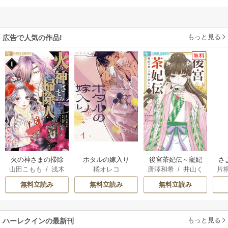
もっと見る
広告で人気の作品!
無料
火の神さまの掃除
ホタルの嫁入り
後宮茶妃伝～寵妃
さ
山田こもも
/
浅木
橘オレコ
唐澤和希
/
井山く
片
人ですが、いつの
は愛より茶が欲し
冷
伊都
/
SNC
らげ
間にか花嫁として
い～
ィ
無料立読み
無料立読み
無料立読み
溺愛されています
き
もっと見る
ハーレクインの最新刊