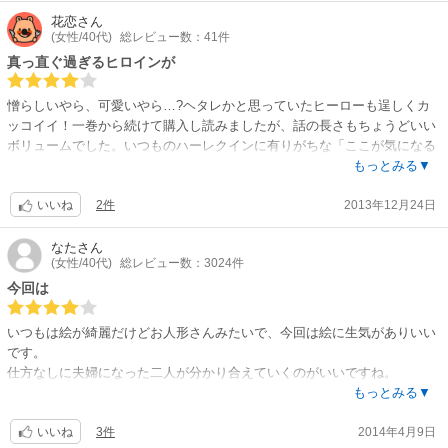
邦題、なんとかならないのだろうか。
花恋
さん
(女性/40代)
総レビュー数：41件
真っ直ぐ過ぎるヒロインが
憎らしいやら、可愛いやら…?ヘタレかと思っていたヒーローも逞しくカ
ッコイイ！一巻から続けて購入し読みましたが、話の長さもちょうどいい
ボリュームでした。いつものハーレクインに有りがちな「ここが気になる
のに、早足で終わりまで突っ走り過ぎじゃない？」というのもありません
もっとみる▼
でした。絵は相変わらず綺麗ですね✨
2件
2013年12月24日
いいね
なた
さん
(女性/40代)
総レビュー数：3024件
今回は
いつもは絵が綺麗だけどお人形さんみたいで、今回は絵に生気がありいい
です。
仕方なしに夫婦になった二人が分かり合えていくのがいいですね。
ミステリーはいっている話です。
もっとみる▼
3件
2014年4月9日
いいね