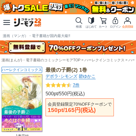
検索
はじめて
カート
ログイン
会員登録
漫画（マンガ）・電子書籍が国内最大級!!
漫画(まんが)・電子書籍のコミックシーモアTOP
ハーレクインコミックス
ハー
最後の子爵(2) 1巻
ハーレクインコミックス
デボラ･シモンズ
碧ゆかこ
7件
500pt/550円(税込)
会員登録限定70%OFFクーポンで
150pt/165円(税込)