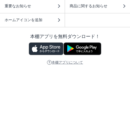
重要なお知らせ
商品に関するお知らせ
ホームアイコンを追加
本棚アプリを無料ダウンロード！
本棚アプリについて
このサイトについて
推奨環境
利用規約
ISBN検索
プライバシーポリシー
情報セキュリティーポリシー
特定商取引法に基づく表示
安心してお使いいただくために
ABJマークは、この電子書店・電子書籍配信サービスが、 著作権者からコンテ
ンツ使用許諾を得た正規版配信サービスであることを示す登録商標（登録番号
第6091713号）です。 詳しくは［ABJマーク］または［電子出版制作・流通協
議会］で検索してください。
(C)NTTソルマーレ