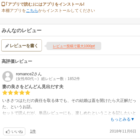
｢アプリで読む｣にはアプリをインストール!
本棚アプリを
こちら
からインストールしてください
みんなのレビュー
レビューを書く
レビュー投稿で最大1000pt!
高評価レビュー
romance2
さん
(女性/60代～)
総レビュー数：1852件
妻の良さをどんどん見出だす夫
いきさつはただの責任を取る体でも、その結婚は蓋を開けたら大正解だっ
た、というお話。
セットで読んだが、単品レビューにも、楽しめたということを記したいと
思う。
もっとみる▼
1件
2018年11月6日
なにも起こってはいなかったが、紳士淑女の礼儀として、責任を取る形
いいね
で、まだ結婚する気の無かった、ファッションが大好きで、まだまだ遊び