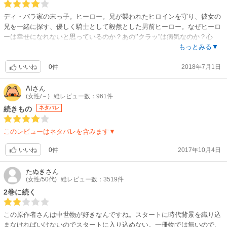
い。
ディ・バラ家の末っ子。ヒーロー。兄が襲われたヒロインを守り、彼女の
サスペンスのために共に何かに立ち向かう構図、ましてエミリーが女であ
兄を一緒に探す、優しく騎士として毅然とした男前ヒーロー。なぜヒーロ
るとの意識なく来た彼との間では尚更ラブは薄い。
ーは幸せになれないと思っているのか？あの‘’クラッ”は病気なのか？心
構成上仕方がないが。
配。ってところで１巻は終了。いよいよシリーズ最後の２巻へ。わくわ
もっとみる▼
く。
0件
2018年7月1日
いいね
AI
さん
(女性/－)
総レビュー数：961件
続きもの
ネタバレ
このレビューはネタバレを含みます▼
0件
2017年10月4日
いいね
たぬき
さん
(女性/50代)
総レビュー数：3519件
2巻に続く
この原作者さんは中世物が好きなんですね。スタートに時代背景を織り込
まなければいけないのでスタートに入り込めない。一冊物では無いので、