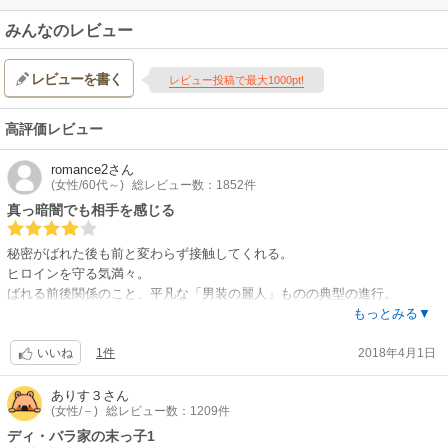
みんなのレビュー
レビューを書く
レビュー投稿で最大1000pt!
高評価レビュー
romance2
さん
(女性/60代～)
総レビュー数：1852件
真っ暗闇でも相手を感じる
秘密がばれた後も前と変わらず接触してくれる。
ヒロインを守る気満々。
ばれる前後関係のこと、平凡な「男装の麗人」ものの典型の進行。
ただし、女とわかったときの彼の嬉しさは強大。しかもリアクションがベ
もっとみる▼
タすぎ。
1件
2018年4月1日
比較的早期に男装がバレてある意味そこが片付いてからも、彼の病に冒さ
いいね
れている姿は思い出したように時折顔を出し、謎の方は次巻へ持ち越され
る。懸念材料は発火を待つ爆弾のようという、ちょっとニクイ展開。
ありす３
さん
(女性/－)
総レビュー数：1209件
三人旅はなかなかいい感じで、まとまりが良い。従者の人柄があたたか
ディ・バラ家の末っ子1