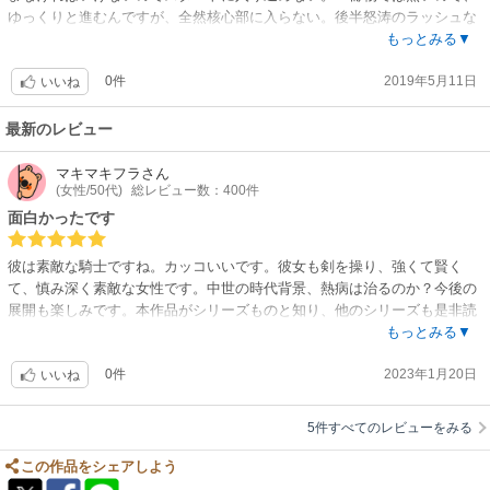
ゆっくりと進むんですが、全然核心部に入らない。後半怒涛のラッシュな
んだろうな…あまり期待はできない。
もっとみる▼
0件
2019年5月11日
いいね
最新のレビュー
マキマキフラ
さん
(女性/50代)
総レビュー数：400件
面白かったです
彼は素敵な騎士ですね。カッコいいです。彼女も剣を操り、強くて賢く
て、慎み深く素敵な女性です。中世の時代背景、熱病は治るのか？今後の
展開も楽しみです。本作品がシリーズものと知り、他のシリーズも是非読
みたいです。
もっとみる▼
0件
2023年1月20日
いいね
5件すべてのレビューをみる
この作品をシェアしよう