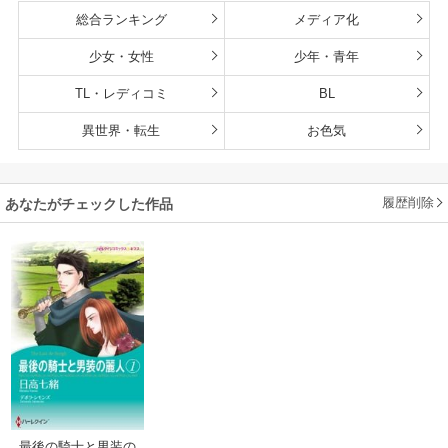
総合ランキング
メディア化
少女・女性
少年・青年
TL・レディコミ
BL
異世界・転生
お色気
履歴削除
あなたがチェックした作品
最後の騎士と男装の