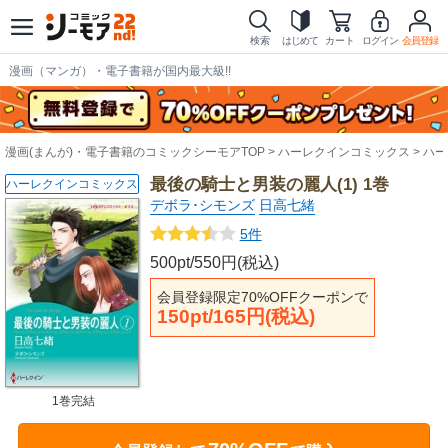
検索
はじめて
カート
ログイン
会員登録
漫画（マンガ）・電子書籍が国内最大級!!
漫画(まんが)・電子書籍のコミックシーモアTOP
ハーレクインコミックス
ハー
最後の騎士と男装の麗人(1) 1巻
ハーレクインコミックス
デボラ･シモンズ
日高七緒
5件
500pt/550円(税込)
会員登録限定70%OFFクーポンで
150pt/165円(税込)
1巻完結