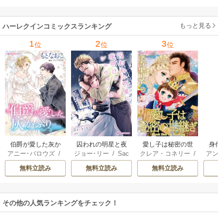
牟礼サキ
/
サラ･モ
い
/
マーガレット･
稜敦水
/
ケイト･ハ
ル
ーガン
/
星合操
/
ア
ウェイ
/
一重夕子
ーディ
/
海野みつる
ザ
ン･ウィール
/
津寺
/
サラ･ウッド
もっと見る
/
流
ハーレクインコミックスランキング
里可子
水凛子
1
2
3
位
位
位
伯爵が愛した灰か
囚われの明星と夜
愛し子は秘密の世
身
アニー･バロウズ
/
ジョー･リー
/
Sac
クレア・コネリー
/
アン
ぶり
明けのシュヴァリ
継ぎ
もとなおこ
hiyo
津寺里可子
エ
無料立読み
無料立読み
無料立読み
その他の人気ランキングをチェック！