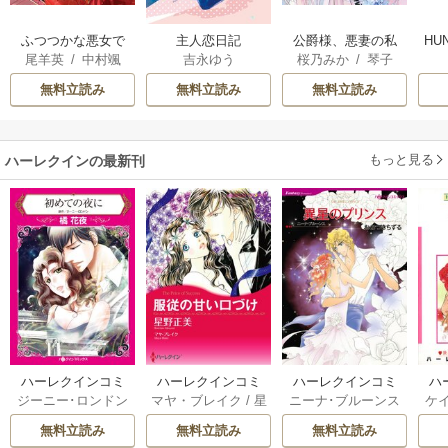
ふつつかな悪女で
主人恋日記
公爵様、悪妻の私
HU
尾羊英
/
中村颯
吉永ゆう
桜乃みか
/
琴子
はございますが ～
はもう放っておい
希
/
ゆき哉
雛宮蝶鼠とりかえ
てください
無料立読み
無料立読み
無料立読み
伝～
もっと見る
ハーレクインの最新刊
ハーレクインコミ
ハーレクインコミ
ハーレクインコミ
ハ
ジーニー･ロンドン
マヤ・ブレイク
/
星
ニーナ･ブルーンス
ケ
ックス セット 202
ックス セット 202
ックス セット 202
ック
/
橘花夜
/
メアリ
野正美
/
ヘレン･ブ
/
おおつきちずる
/
/
J
6年 vol.1064 1巻
6年 vol.1002 1巻
6年 vol.1063 1巻
6年
無料立読み
無料立読み
無料立読み
ー･ライアンズ
/
花
ルックス
/
のわきね
レベッカ･ヨーク
/
ス