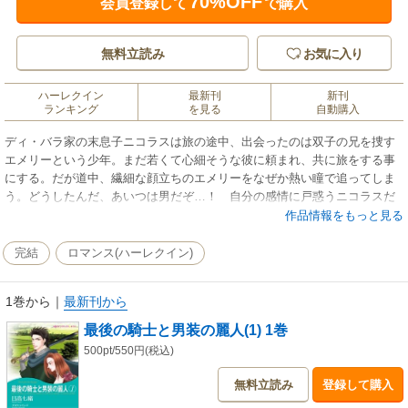
70%OFF
会員登録して
で購入
無料立読み
お気に入り
ハーレクイン
最新刊
新刊
ランキング
を見る
自動購入
ディ・バラ家の末息子ニコラスは旅の途中、出会ったのは双子の兄を捜す
エメリーという少年。まだ若くて心細そうな彼に頼まれ、共に旅をする事
にする。だが道中、繊細な顔立ちのエメリーをなぜか熱い瞳で追ってしま
う。どうしたんだ、あいつは男だぞ…！ 自分の感情に戸惑うニコラスだ
ったが、エメリーは危険を避けるために男装していた美しい娘だとわか
作品情報をもっと見る
る。いつしか心を通わせるふたりだったが、彼女の兄の行方不明には宝物
にまつわる陰謀がかかわっていて…!?
完結
ロマンス(ハーレクイン)
1巻から
｜
最新刊から
最後の騎士と男装の麗人(1) 1巻
500pt/550円(税込)
無料立読み
登録して購入