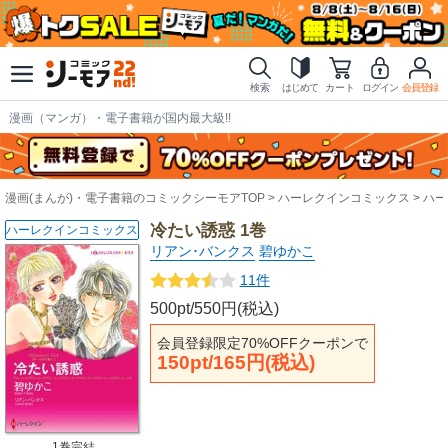
検索
はじめて
カート
ログイン
会員登録
漫画（マンガ）・電子書籍が国内最大級!!
漫画(まんが)・電子書籍のコミックシーモアTOP
ハーレクインコミックス
ハー
冷たい誘惑 1巻
ハーレクインコミックス
リアン･バンクス
碧ゆかこ
11件
500pt/550円(税込)
会員登録限定70%OFFクーポンで
150pt/165円(税込)
1巻完結