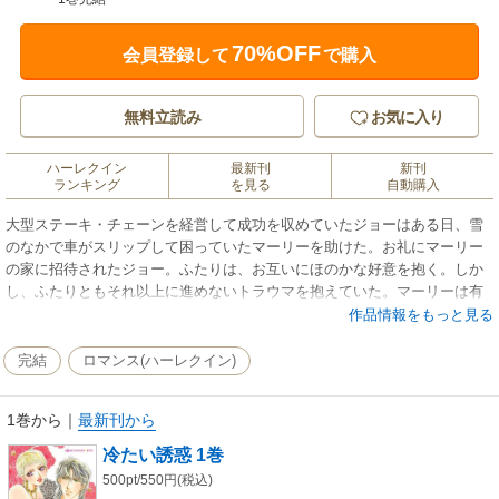
70%OFF
会員登録して
で購入
無料立読み
お気に入り
ハーレクイン
最新刊
新刊
ランキング
を見る
自動購入
大型ステーキ・チェーンを経営して成功を収めていたジョーはある日、雪
のなかで車がスリップして困っていたマーリーを助けた。お礼にマーリー
の家に招待されたジョー。ふたりは、お互いにほのかな好意を抱く。しか
し、ふたりともそれ以上に進めないトラウマを抱えていた。マーリーは有
名な精神科医だったが、それを知ったジョーは自分が資金援助をしている
作品情報をもっと見る
子供サークルの運営の助けを求めた。これを機にふたりは、より好意を抱
くのだが、やはり前には進めず…!?
完結
ロマンス(ハーレクイン)
1巻から
｜
最新刊から
冷たい誘惑 1巻
500pt/550円(税込)