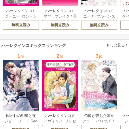
ハーレクインコミ
ハーレクインコミ
ハーレクインコミ
ハ
ジーニー･ロンドン
マヤ・ブレイク
/
星
ニーナ･ブルーンス
ケ
ックス セット 202
ックス セット 202
ックス セット 202
ック
/
橘花夜
/
メアリ
野正美
/
ヘレン･ブ
/
おおつきちずる
/
/
J
6年 vol.1064 1巻
6年 vol.1002 1巻
6年 vol.1063 1巻
6年
無料立読み
無料立読み
無料立読み
ー･ライアンズ
/
花
ルックス
/
のわきね
レベッカ･ヨーク
/
ス
牟礼サキ
/
サラ･モ
い
/
マーガレット･
稜敦水
/
ケイト･ハ
ル
ーガン
/
星合操
/
ア
ウェイ
/
一重夕子
ーディ
/
海野みつる
ザ
ン･ウィール
/
津寺
/
サラ･ウッド
もっと見る
/
流
ハーレクインコミックスランキング
里可子
水凛子
1
2
3
位
位
位
囚われの明星と夜
ハーレクインコミ
伯爵が愛した灰か
ハ
ジョー･リー
/
Sac
イヴォンヌ･リンゼ
アニー･バロウズ
/
ジ
明けのシュヴァリ
ックス セット 202
ぶり
ック
hiyo
イ
/
立木美和
/
ミ
もとなおこ
ン
エ
6年 vol.999