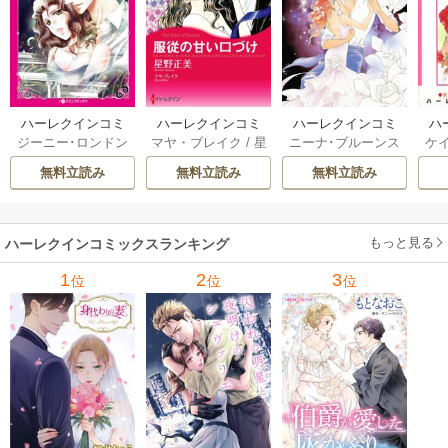
ハーレクインコミ
ハーレクインコミ
ハーレクインコミ
ハ
ジーニー･ロンドン
マヤ・ブレイク
/
星
ニーナ･ブルーンス
ケ
ックス セット 202
ックス セット 202
ックス セット 202
ック
/
橘花夜
/
メアリ
野正美
/
ヘレン･ブ
/
おおつきちずる
/
/
J
6年 vol.1064 1巻
6年 vol.1002 1巻
6年 vol.1063 1巻
6年
無料立読み
無料立読み
無料立読み
ー･ライアンズ
/
花
ルックス
/
のわきね
レベッカ･ヨーク
/
ス
牟礼サキ
/
サラ･モ
い
/
マーガレット･
稜敦水
/
ケイト･ハ
ル
ーガン
/
星合操
/
ア
ウェイ
/
一重夕子
ーディ
/
海野みつる
ザ
ン･ウィール
/
津寺
/
サラ･ウッド
もっと見る
/
流
ハーレクインコミックスランキング
里可子
水凛子
1
2
3
位
位
位