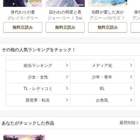
身代わりの妻
囚われの明星と夜
伯爵が愛した灰か
身
グレイス･グリー
ジョー･リー
/
Sac
アニー･バロウズ
/
アン
明けのシュヴァリ
ぶり
ン
/
桜井りょう
hiyo
もとなおこ
エ
無料立読み
無料立読み
無料立読み
その他の人気ランキングをチェック！
総合ランキング
メディア化
少女・女性
少年・青年
TL・レディコミ
BL
異世界・転生
お色気
履歴削除
あなたがチェックした作品