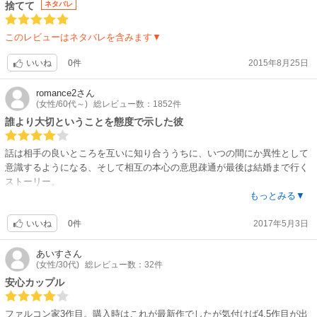
捨てて
ネタバレ
このレビューはネタバレを含みます▼
0件
2015年8月25日
いいね
romance2
さん
(女性/60代～)
総レビュー数：1852件
誰より大切ということを態度で示した彼
話は相手の良いところを互いに知り合ううちに、いつの間にか異性として
意識するようになる、そして相互の本心の意思疎通が最後は結婚まで行く
ストーリー。
出逢いから結末まで、順調ではないにせよ、かといって大きな山にも当た
もっとみる▼
らない。いろいろなイベントを二人で乗り越えていつの間にか、という感
0件
2017年5月3日
じ。
いいね
彼の業界の中での立ち位置がわからない。アイドルではない。新進俳優？
あいす
さん
(女性/30代)
総レビュー数：32件
話題作りも仕事なのでは？と思う一方、その、役柄から来るイメージを守
るための便宜的な交際がだんだん本物になるプロセスでは、彼にカモフラ
安心カップル
ージュ交際を勧めたプロダクションの人が、二人の交際が真剣になること
を歓迎。日本なら、女性ファンが離れていくことを恐れて結婚は事務所が
ファルコン家3作目。購入時はこれが最新作でしたが気付けば4,5作目が出