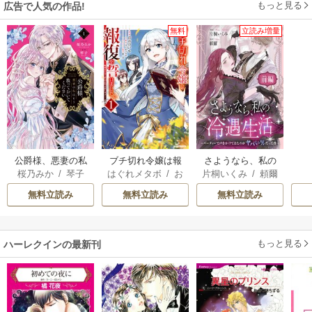
もっと見る
広告で人気の作品!
無料
立読み増量
公爵様、悪妻の私
ブチ切れ令嬢は報
さようなら、私の
桜乃みか
/
琴子
はぐれメタボ
/
お
片桐いくみ
/
頼爾
はもう放っておい
復を誓いました。
冷遇生活 ～パーテ
おのいも
/
昌未
てください
ィーで声をかけて
無料立読み
無料立読み
無料立読み
きたのがヤバい男
だった件
もっと見る
ハーレクインの最新刊