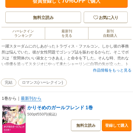
70%OFF
会員登録して
で購入
無料立読み
お気に入り
ハーレクイン
最新刊
新刊
ランキング
を見る
自動購入
一躍スターダムにのしあがったトラヴィス・ファルコン。しかし彼の事務
所は悩んでいた。彼が女性問題でゴシップ誌を賑わせるからだ。そこでボ
スは「世間体のいい淑女とつきあえ」と命令を下した。そんな時、売れな
い俳優を追ってスタジオにやって来たシャーリンに白羽の矢が立った。ト
ラヴィスは、彼女と偽装の恋人契約を結ぶ。やがてふたりは互いに兄妹の
作品情報をもっと見る
ような強い絆を感じ始めるが、ある夜を境にトラヴィスはシャーリンによ
からぬ思いを抱くようになり…。
完結
ロマンス(ハーレクイン)
1巻から
｜
最新刊から
かりそめのガールフレンド 1巻
500pt/550円(税込)
無料立読み
登録して購入