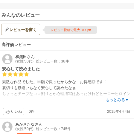
みんなのレビュー
レビューを書く
レビュー投稿で最大1000pt!
高評価レビュー
和無田
さん
(女性/30代)
総レビュー数：36件
安心して読めました
素敵な作品でした。半額で買ったからかな…お得感◎です！
裏切りも勘違いもなく安心して読めたなぁ
ちょっとチープなコマ割りとか心理描写はあったけれどヒーローヒロイン
がかわいく魅力的で気になりませんでした
もっとみる▼
ヒーローの女癖が…とあらすじにありますがあんまり本編内では感じない
0件
2015年4月4日
です…まあハーレクインはどれもそんなものですが…
いいね
あかさたな
さん
(女性/50代)
総レビュー数：745件