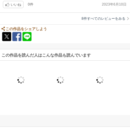
元恋人を追いかけてスタジオ内ではぐれかけて彼にかばってもらう場面
0件
2023年6月10日
いいね
も、状況はわかった、程度で、出逢いのドラマチックさ演出無し。いい感
じではあるのに、頁をめくる手のスピードが止まるほどには印象を残さな
かった。
8件すべてのレビューをみる
この作品をシェアしよう
多少子供っぽく見えることも足を引っ張ったのかもしれない。
二人が互いを意識する始まりとなったハグは良かった。
また、黒が入る効果は良かった。
この作品を読んだ人はこんな作品も読んでいます