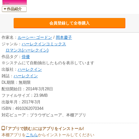
作品紹介
会員登録して全巻購入
作家名：
ルーシー･ゴードン
/
岡本慶子
ジャンル：
ハーレクインコミックス
ロマンス(ハーレクイン)
作品タグ：
俳優
※システムにて自動抽出したものを表示しています
出版社：
ハーレクイン
雑誌：
ハーレクイン
DL期限：無期限
配信開始日：2014年3月28日
ファイルサイズ：23.9MB
出版年月：2017年3月
ISBN：4910262070344
対応ビューア：ブラウザビューア、本棚アプリ
｢アプリで読む｣にはアプリをインストール!
本棚アプリを
こちら
からインストールしてください