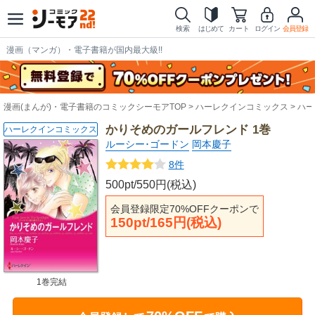
検索
はじめて
カート
ログイン
会員登録
漫画（マンガ）・電子書籍が国内最大級!!
漫画(まんが)・電子書籍のコミックシーモアTOP
ハーレクインコミックス
ハー
かりそめのガールフレンド 1巻
ハーレクインコミックス
ルーシー･ゴードン
岡本慶子
8件
500pt/550円(税込)
会員登録限定70%OFFクーポンで
150pt/165円(税込)
1巻完結