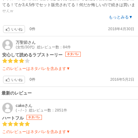
オーケーしないというのにこの違い。
てる！てか3,4,5作でセット販売されてる！何だか悔しいので続きは買いま
せんw
授賞式での家族の動きも驚くばかりだ。
もっとみる▼
つまり、すでに、ストーリーが、結構独自なところが多い。人気スター街
お互い惹かれ合ってるのに気持ちを伝えられずヤキモキしたけど、ヒーロ
道をかけ上がっていく恋人を追いかけて別の土地からやって来て、その人
0件
2018年4月30日
ーが愛を伝えるシーンは格好いいです！この二人はハッピーエンド後もず
いいね
とはうまくいかずに、さてそこからどうするというストーリー自体は目新
っと仲良くいられると想像できる安心カップルです♪
しくないのだが。
あとヒーロー父が少し改心？してくれて良かった。
万聖節
さん
(女性/30代)
総レビュー数：84件
絵がいまいちなので☆－1
ストーリーの持つ可能性がもったいない感じで控えめに展開されてしまっ
腹筋が変というか、作画が乱れてるような…？
安心して読めるラブストーリー
ネタバレ
た感じだ。印象が地味になってしまっていて損している。
このレビューはネタバレを含みます▼
業界の華やかさや、人々の派手な集まりは最初のうちだけしかない。そも
そも、言葉で説明されてる二人のキャラが絵ににじみ出てこない。
0件
2016年5月2日
いいね
彼の素晴らしさを目で見て確かめたいが、ヒロインの存在が特別ではなく
彼の存在は特別であること、その特別さが受賞に値することが、実感でき
最新のレビュー
ないのだ。彼にはヒロインこそが「特別な存在」であること、ストーリー
がいいもの持っているのにその辺の描写に視覚的な裏付け描写の迫力がイ
cake
さん
ンパクト弱いのだ。
(－/－)
総レビュー数：2851件
難しいとは思う。
ハートフル
ネタバレ
しかし、文字で表されていることをビジュアルでもそう思えなければ。コ
ミックで読んでいる意義がそこにあるのだ。
このレビューはネタバレを含みます▼