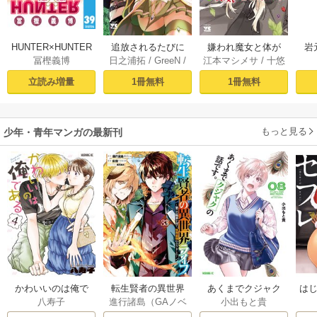
HUNTER×HUNTER
追放されるたびに
嫌われ魔女と体が
岩
冨樫義博
日之浦拓
/
GreeN
/
江本マシメサ
/
十悠
モノクロ版 39
スキルを手に入れ
入れ替わったけれ
仁森島司
た俺が、100の異世
ど、私は今日も元
立読み増量
1冊無料
1冊無料
界で2周目無双【電
気に暮らしていま
子単行本】 1
す！【電子単行
本】 1
もっと見る
少年・青年マンガの最新刊
かわいいのは俺で
転生賢者の異世界
あくまでクジャク
はじ
八寿子
進行諸島（GAノベ
小出もと貴
ある 4巻
ライフ～第二の職
の話です。 8巻
ル／SBクリエイテ
業を得て、世界最