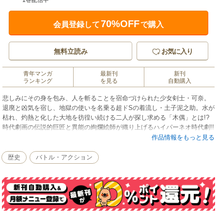
1巻配信中
70%OFF
会員登録して
で購入
無料立読み
お気に入り
青年マンガ
最新刊
新刊
ランキング
を見る
自動購入
悲しみにその身を包み、人を斬ることを宿命づけられた少女剣士・可奈。
退廃と凶気を宿し、地獄の使いを名乗る超ドSの着流し・土子泥之助。水が
枯れ、灼熱と化した大地を彷徨い続ける二人が探し求める「木偶」とは!?
時代劇画の伝説的巨匠と異能の絢爛絵師が織り上げるハイパーネオ時代劇!!
作品情報をもっと見る
歴史
バトル・アクション