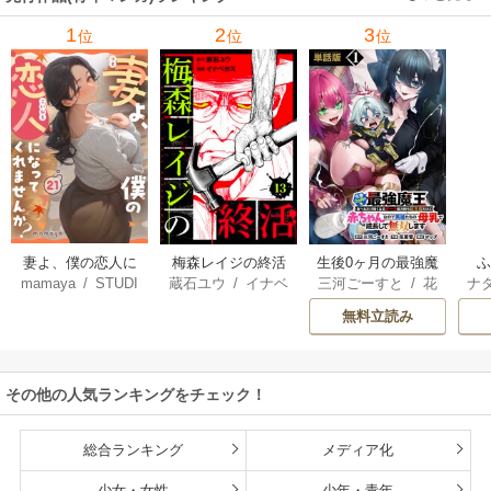
1
2
3
位
位
位
妻よ、僕の恋人に
梅森レイジの終活
生後0ヶ月の最強魔
mamaya
/
STUDI
蔵石ユウ
/
イナベ
三河ごーすと
/
花
ナ
なってくれません
王 食べるだけ強
O ZOON
カズ
/
STUDIO ZO
房雪
/
マップ
核
か？
くなるチート能力
無料立読み
ON
持ち転生者だけど
赤ちゃんなので英
雄たちの母乳で成
その他の人気ランキングをチェック！
長して無双します
総合ランキング
メディア化
少女・女性
少年・青年