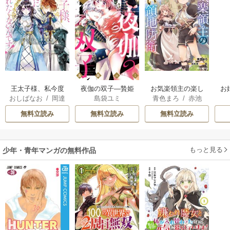
王太子様、私今度
夜伽の双子―贄姫
お気楽領主の楽し
お
おしばなお
/
岡達
島袋ユミ
青色まろ
/
赤池
こそあなたに殺さ
は二人の王子に愛
い領地防衛
英茉
/
先崎真琴
宗
/
転
れたくないんで
される―
無料立読み
無料立読み
無料立読み
す！ ～聖女に嵌め
られた貧乏令嬢、
二度目は串刺し回
もっと見る
少年・青年マンガの無料作品
避します！～