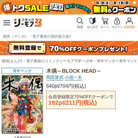
検索
はじめて
カート
ログイン
会員登録
漫画（マンガ）・電子書籍が国内最大級!!
漫画(まんが)・電子書籍のコミックシーモアTOP
少年・青年マンガ
青年マンガ
木偶～BLOCK HEAD～
青年マンガ
岡田芽武
小池一夫
640pt/704円(税込)
会員登録限定70%OFFクーポンで
192pt/211円(税込)