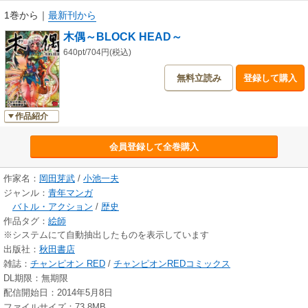
1巻から
｜
最新刊から
木偶～BLOCK HEAD～
640pt/704円(税込)
無料立読み
登録して購入
作品紹介
会員登録して全巻購入
作家名：
岡田芽武
/
小池一夫
ジャンル：
青年マンガ
バトル・アクション
/
歴史
作品タグ：
絵師
※システムにて自動抽出したものを表示しています
出版社：
秋田書店
雑誌：
チャンピオン RED
/
チャンピオンREDコミックス
DL期限：無期限
配信開始日：2014年5月8日
ファイルサイズ：73.8MB