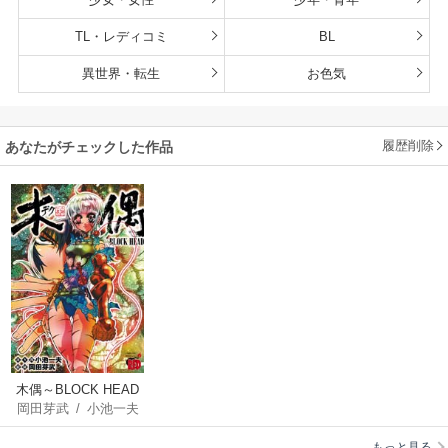
TL・レディコミ
BL
異世界・転生
お色気
履歴削除
あなたがチェックした作品
木偶～BLOCK HEAD
岡田芽武
/
小池一夫
～
もっと見る