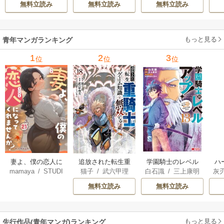
無料立読み
無料立読み
無料立読み
ィブ刊）
/
彭傑（Fr
強になりました～ 3
iendly Land）
/
風
3巻
花風花
もっと見る
青年マンガランキング
1
2
3
位
位
位
妻よ、僕の恋人に
追放された転生重
学園騎士のレベル
ハ
mamaya
/
STUDI
猫子
/
武六甲理
白石識
/
三上康明
灰
なってくれません
騎士はゲーム知識
アップ！レベル100
界
O ZOON
衣
/
じゃいあん
か？
で無双する
0超えの転生者、落
最
無料立読み
無料立読み
ちこぼれクラスに
ん
入学。そして、
を
（コミック）
もっと見る
先行作品(青年マンガ)ランキング