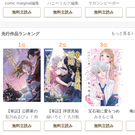
comic marginal編集
ハニーミルク編集
マガジンビーボー
イ
部
部
イ編集部
無料立読み
無料立読み
無料立読み
もっと見る
先行作品ランキング
1
2
3
位
位
位
【単話】公爵家の
【単話】拝啓見知
宝石箱に愛をつめ
俺
彩川ぬるぴょ
/
鈴
紬いろと
/
久川航
みきもと凜
長女でした
らぬ旦那様、離婚
よう
音さや
/
たむ
璃
/
あいるむ
していただきます
無料立読み
無料立読み
無料立読み