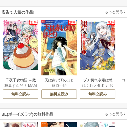
もっと見る
広告で人気の作品!
無料
無料
無料
千夜千食物語 ～敗
天は赤い河のほと
ブチ切れ令嬢は報
コ
枝豆ずんだ
/
MAM
篠原千絵
はぐれメタボ
/
お
国の姫ですが氷の
り
復を誓いました。
つ
AKOTO
/
鴉羽凛燈
おのいも
/
昌未
皇子殿下がどうも
無料立読み
無料立読み
無料立読み
溺愛してくれてい
ます～
もっと見る
BL(ボーイズラブ)の無料作品