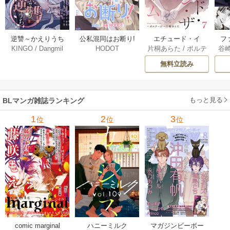
逆讐～かえりうち
エチュード・イ
フ
公私混同はお断り!
KINGO
/
Dangmil
片桐あらた
/
ボルテ
谷
HODOT
～【タテヨミ】 36
ン・ザ・ルーム[Blu
～
【タテヨミ】 67巻
ージ
巻
Mellow] 7巻
下
無料立読み
【
ア
もっと見る
BLマンガ雑誌ランキング
1
2
3
位
位
位
comic marginal
ハニーミルク
マガジンビーボー