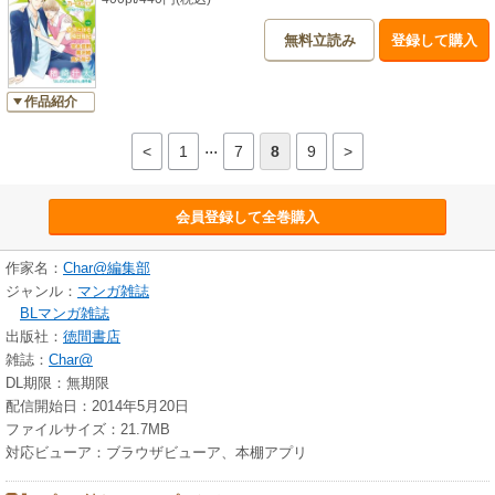
無料立読み
登録して購入
作品紹介
...
<
1
7
8
9
>
会員登録して全巻購入
作家名：
Char@編集部
ジャンル：
マンガ雑誌
BLマンガ雑誌
出版社：
徳間書店
雑誌：
Char@
DL期限：無期限
配信開始日：2014年5月20日
ファイルサイズ：21.7MB
対応ビューア：ブラウザビューア、本棚アプリ