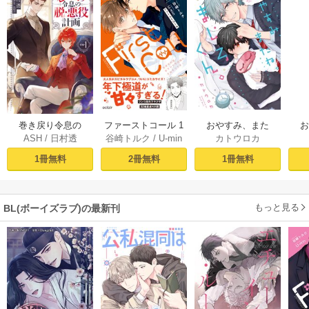
おやすみ、また
巻き戻り令息の
ファーストコール 1
カトウロカ
ASH
/
日村透
谷崎トルク
/
U-min
ね。ましろくん。
ね。
脱・悪役計画１
～童貞外科医、年
【電子限定漫画付
下ヤクザの嫁にさ
1冊無料
1冊無料
2冊無料
き】
れそうです！～
【単行本版(シーモ
ア限定描き下ろし
もっと見る
BL(ボーイズラブ)の最新刊
付き)】