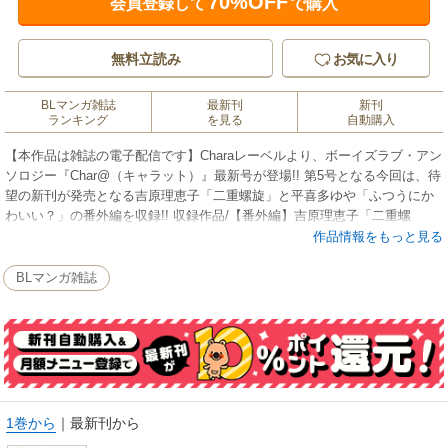
70%OFF
会員登録して
で購入
無料立読み
お気に入り
BLマンガ雑誌
最新刊
新刊
ランキング
を見る
自動購入
【本作品は雑誌の電子配信です】Charaレーベルより、ボーイズラブ・アン
ソロジー『Char@（キャラット）』最新号が登場!! 第5号となる今回は、待
望の新刊が発売となる吉原理恵子「二重螺旋」と平喜多ゆや「ふつうにか
わいい？」の番外編を収録!! 収録作品/【番外編】吉原理恵子「二重螺
旋」・平喜多ゆや「ふつうにかわいい？」/【大人気連載】原作・松岡なつ
作品情報をもっと見る
き×作画・乃一ミクロ「H・K(ホンコン)ドラグネット」/【読みきり】新藤
まゆり「甘いお菓子と苦い彼」/楓木まめ「シオくんのお得意様」/いくた桜
BLマンガ雑誌
「悪魔さんと可愛いうさぎ」/【エッセイ】高久尚子が愛犬との日々を綴る
「どてどてどてちん！」/全7作品。
1巻から
｜
最新刊から