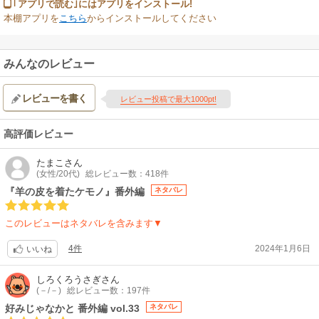
｢アプリで読む｣にはアプリをインストール!
本棚アプリを
こちら
からインストールしてください
みんなのレビュー
レビューを書く
レビュー投稿で最大1000pt!
高評価レビュー
たまこ
さん
(女性/20代)
総レビュー数：418件
『羊の皮を着たケモノ』番外編
ネタバレ
このレビューはネタバレを含みます▼
4件
2024年1月6日
いいね
しろくろうさぎ
さん
(－/－)
総レビュー数：197件
好みじゃなかと 番外編 vol.33
ネタバレ