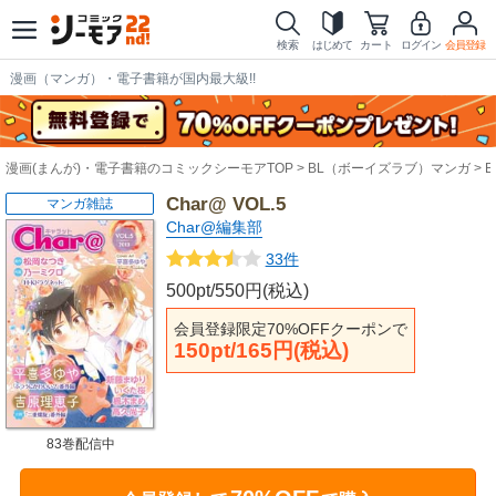
検索
はじめて
カート
ログイン
会員登録
漫画（マンガ）・電子書籍が国内最大級!!
漫画(まんが)・電子書籍のコミックシーモアTOP
BL（ボーイズラブ）マンガ
Char@ VOL.5
マンガ雑誌
Char@編集部
33件
500pt/550円(税込)
会員登録限定70%OFFクーポンで
150pt/165円(税込)
83巻配信中