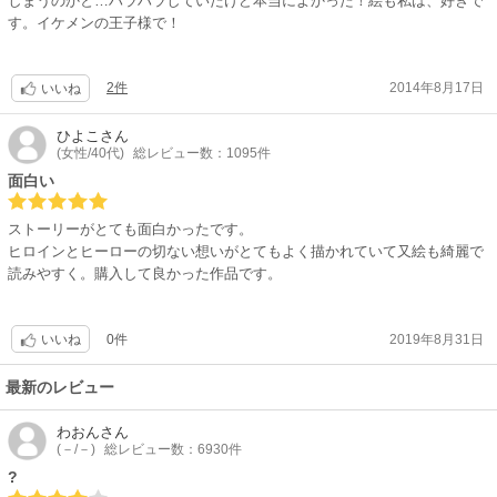
しまうのかと…ハラハラしていたけど本当によかった！絵も私は、好きで
す。イケメンの王子様で！
2件
2014年8月17日
いいね
ひよこ
さん
(女性/40代)
総レビュー数：1095件
面白い
ストーリーがとても面白かったです。
ヒロインとヒーローの切ない想いがとてもよく描かれていて又絵も綺麗で
読みやすく。購入して良かった作品です。
0件
2019年8月31日
いいね
最新のレビュー
わおん
さん
(－/－)
総レビュー数：6930件
?