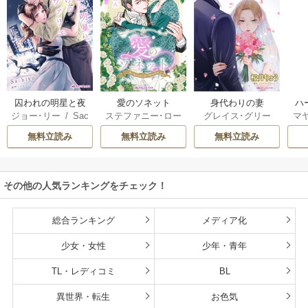
囚われの明星と夜
愛のソネット
身代わりの妻
ハ
ジョー･リー
/
Sac
ステファニー･ロー
グレイス･グリー
マ
明けのシュヴァリ
ック
hiyo
レンス
/
わたぬき
ン
/
桜井りょう
星
エ
無料立読み
無料立読み
無料立読み
めん
ブ
き
ット
その他の人気ランキングをチェック！
総合ランキング
メディア化
少女・女性
少年・青年
TL・レディコミ
BL
異世界・転生
お色気