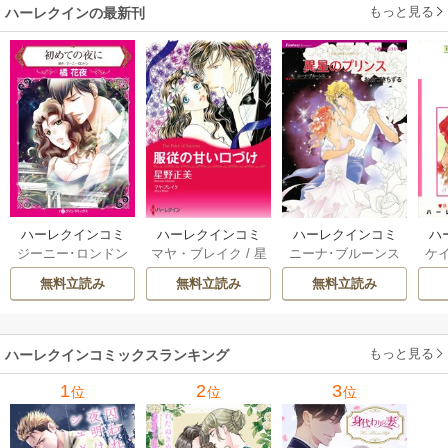
もっと見る
ハーレクインの最新刊
ハーレクインコミ
ハーレクインコミ
ハーレクインコミ
ハ
ジーニー･ロンドン
マヤ・ブレイク
/
星
ニーナ･ブルーンス
ケ
ックス セット 202
ックス セット 202
ックス セット 202
ック
/
橘花夜
/
メアリ
野正美
/
ヘレン･ブ
/
おおつきちずる
/
/
J
6年 vol.1064 1巻
6年 vol.1002 1巻
6年 vol.1063 1巻
6年
無料立読み
無料立読み
無料立読み
ー･ライアンズ
/
花
ルックス
/
のわきね
レベッカ･ヨーク
/
ス
牟礼サキ
/
サラ･モ
い
/
マーガレット･
稜敦水
/
ケイト･ハ
ル
ーガン
/
星合操
/
ア
ウェイ
/
一重夕子
ーディ
/
海野みつる
ザ
ン･ウィール
/
津寺
/
サラ･ウッド
もっと見る
/
流
ハーレクインコミックスランキング
里可子
水凛子
1
2
3
位
位
位