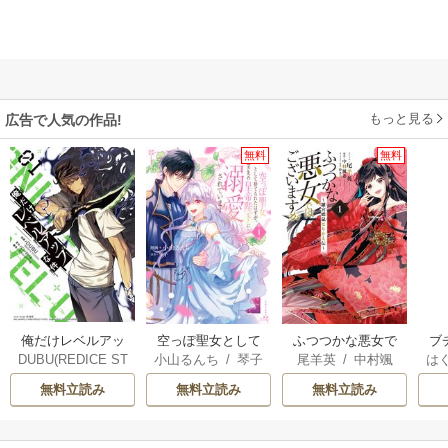
もっと見る
広告で人気の作品!
無料
無料
俺だけレベルアッ
空っぽ聖女として
ふつつかな悪女で
ブ
DUBU(REDICE ST
小山るんち
/
琴子
尾羊英
/
中村颯
は
プな件
捨てられたはず
はございますが ～
復
UDIO)
/
Chugong
/
希
/
ゆき哉
お
が、嫁ぎ先の皇帝
雛宮蝶鼠とりかえ
無料立読み
無料立読み
無料立読み
h-goon
陛下に溺愛されて
伝～
います