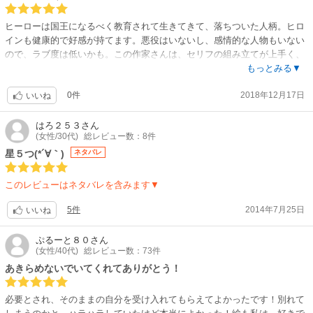
いして当然。頭の片隅にはいずれ・・・という思いはあってもずっと先の
事と軽んじていただろう。しかし、その時はきた。王の責務に追われ手一
ヒーローは国王になるべく教育されて生きてきて、落ちついた人柄。ヒロ
杯なアズリン。習わしに従ってキアラは王妃教育の日々に当然すれ違い苦
インも健康的で好感が持てます。悪役はいないし、感情的な人物もいない
悩は２人を引き裂く。展開は上々、そうなるだろうとの予測を裏切ること
ので、ラブ度は低いかも。この作家さんは、セリフの組み立てが上手く、
なく続いていく。しかしアズリンは、父王を亡くしたことを悲嘆し泣き崩
自然に二人の気持ちに入り込めて、読後感は爽やか。
もっとみる▼
れ落ちる王妃（母親）を見て驚愕する。信じていた価値観の一端が崩れた
気に入った作品は何度も読み返しますが、この作品は間違いなく私の中で
瞬間だった。キアラを母の二の舞にならぬよう別れを決断するが、キアラ
0件
2018年12月17日
は殿堂入りです。
いいね
はそれを認めず復縁となる。結果キアラは国政に係わることになる事が良
いかどうかは別の問題だが、アズリン王の代で女性の権利等々の価値が変
はろ２５３
さん
化するのは良い事だ。キアラが進退を考えている時に彼女の母親がいちい
(女性/30代)
総レビュー数：8件
ち口をはさんでいる事も、どの国においても結婚を機に女性の生活や立ち
星５つ(*´∀｀)
ネタバレ
位置を確固たる希望通りにすることは困難だと伝えていて納得する。だか
らといって、あきらめてはいけないと示している点も付け加えておきた
このレビューはネタバレを含みます▼
い。総じて、アズリンのキアラに対する愛情がそこここに散りばめられて
いてトキメキ多い物語だった。
5件
2014年7月25日
いいね
ぷるーと８０
さん
(女性/40代)
総レビュー数：73件
あきらめないでいてくれてありがとう！
必要とされ、そのままの自分を受け入れてもらえてよかったです！別れて