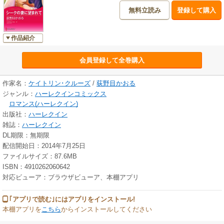
無料立読み
登録して購入
作品紹介
会員登録して全巻購入
作家名：
ケイトリン･クルーズ
/
荻野目かおる
ジャンル：
ハーレクインコミックス
ロマンス(ハーレクイン)
出版社：
ハーレクイン
雑誌：
ハーレクイン
DL期限：無期限
配信開始日：2014年7月25日
ファイルサイズ：87.6MB
ISBN：4910262060642
対応ビューア：ブラウザビューア、本棚アプリ
｢アプリで読む｣にはアプリをインストール!
本棚アプリを
こちら
からインストールしてください