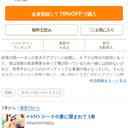
70%OFF
会員登録して
で購入
無料立読み
お気に入り
ハーレクイン
最新刊
新刊
ランキング
を見る
自動購入
砂漠の国ハータンの皇太子アズリンと結婚し、キアラは幸せの絶頂にあっ
た。彼は国家の投資事業を担って飛び回っているため一緒には住めないけ
れど、世界中がふたりのロマンティックな逢瀬の場となっていた。そんな
ある日ハータンから急報が届いた。病に倒れた父王に代わりアズリンが即
位する日が決まったのだ。キアラは未来の王妃として慌ただしく宮殿へと
作品情報をもっと見る
移った。だがそこに待っていたのはまるで人が変わったかのように妻に絶
対服従を求める夫の姿だった。
完結
ロマンス(ハーレクイン)
1巻から
｜
最新刊から
ﾊｰﾚｸｲﾝ シークの妻に望まれて 1巻
500pt/550円(税込)