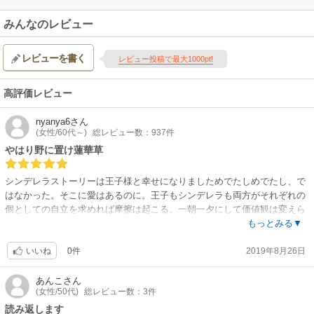
みんなのレビュー
レビューを書く
レビュー投稿で最大1000pt!
高評価レビュー
nyanya6
さん
(女性/60代～)
総レビュー数：937件
やはり野に置け蓮華草
シンデレラストーリーは王子様と幸せになりましためでたしめでたし、で
はなかった。そこに愛はあるのに。王子もシンデレラも両方がそれぞれの
個としての自立を求めれば摩擦は起こる。一朝一夕にして価値観は変えら
れず、苦悩は続く。アズリンが作中で言っていました。「５年間継承を忘
もっとみる▼
れ一般的な夫婦（普通の夫婦）となれたと思い込んでいた。楽しかった」
0件
2019年8月26日
と。でもそれは、自らの立場を棚に上げて逃げている行為だった。王位継
いいね
承が現実となってその身に降りかかってきた時に初めて、それが分かった
のだ。けれど、希望という選択を許されずに育ってきたから唯一「甘え
あんこ
さん
(女性/50代)
総レビュー数：3件
て」いたわけだ。キアラにしてみれば５年間も一般的な共働き夫婦お金持
ちバージョンみたいな生活を続けてきたら、このままがずっと続くと勘違
読み返します