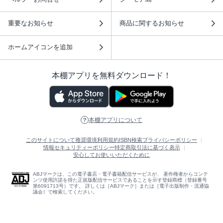
重要なお知らせ
商品に関するお知らせ
ホームアイコンを追加
本棚アプリを無料ダウンロード！
本棚アプリについて
このサイトについて
推奨環境
利用規約
ISBN検索
プライバシーポリシー
情報セキュリティーポリシー
特定商取引法に基づく表示
安心してお使いいただくために
ABJマークは、この電子書店・電子書籍配信サービスが、 著作権者からコンテ
ンツ使用許諾を得た正規版配信サービスであることを示す登録商標（登録番号
第6091713号）です。 詳しくは［ABJマーク］または［電子出版制作・流通協
議会］で検索してください。
(C)NTTソルマーレ