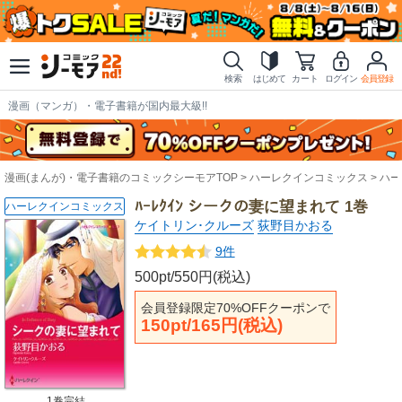
検索
はじめて
カート
ログイン
会員登録
漫画（マンガ）・電子書籍が国内最大級!!
漫画(まんが)・電子書籍のコミックシーモアTOP
ハーレクインコミックス
ハー
ﾊｰﾚｸｲﾝ シークの妻に望まれて 1巻
ハーレクインコミックス
ケイトリン･クルーズ
荻野目かおる
9件
500pt/550円(税込)
会員登録限定70%OFFクーポンで
150pt/165円(税込)
1巻完結