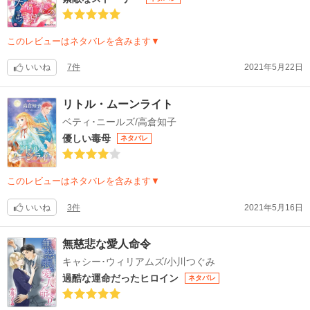
このレビューはネタバレを含みます▼
いいね
7件
2021年5月22日
リトル・ムーンライト
ベティ･ニールズ/高倉知子
優しい毒母
ネタバレ
このレビューはネタバレを含みます▼
いいね
3件
2021年5月16日
無慈悲な愛人命令
キャシー･ウィリアムズ/小川つぐみ
過酷な運命だったヒロイン
ネタバレ