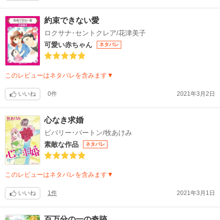
約束できない愛
ロクサナ･セントクレア/花津美子
可愛い赤ちゃん
ネタバレ
このレビューはネタバレを含みます▼
いいね
0件
2021年3月2日
心なき求婚
ビバリー･バートン/牧あけみ
素敵な作品
ネタバレ
このレビューはネタバレを含みます▼
いいね
1件
2021年3月1日
百万分の一の奇跡