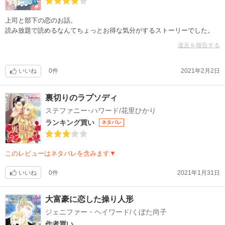
上司と部下の恋のお話。
読み放題で読めるなんてちょっとお得な気分がするストーリーでした。
違反を報告する
いいね
0件
2021年2月2日
裏切りのラプソディ
ステファニー･ハワード/花里ひかり
ランキング買い
ネタバレ
このレビューはネタバレを含みます▼
いいね
0件
2021年1月31日
大富豪に恋した操り人形
ジェニファー・ヘイワード/くぼた尚子
作者買い