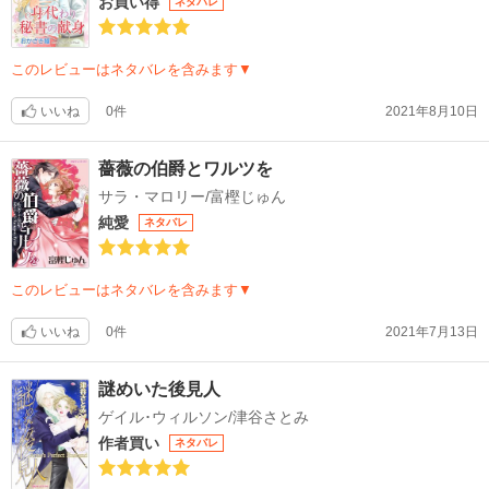
お買い得
ネタバレ
このレビューはネタバレを含みます▼
いいね
0件
2021年8月10日
薔薇の伯爵とワルツを
サラ・マロリー/富樫じゅん
純愛
ネタバレ
このレビューはネタバレを含みます▼
いいね
0件
2021年7月13日
謎めいた後見人
ゲイル･ウィルソン/津谷さとみ
作者買い
ネタバレ