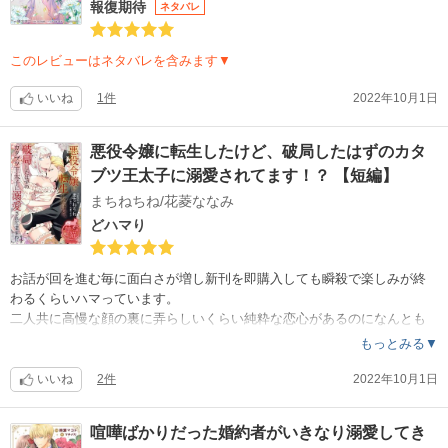
報復期待
ネタバレ
このレビューはネタバレを含みます▼
いいね
1件
2022年10月1日
悪役令嬢に転生したけど、破局したはずのカタ
ブツ王太子に溺愛されてます！？ 【短編】
まちねちね/花菱ななみ
どハマり
お話が回を進む毎に面白さが増し新刊を即購入しても瞬殺で楽しみが終
わるくらいハマっています。
二人共に高慢な顔の裏に弄らしいくらい純粋な恋心があるのになんとも
焦れったい。
もっとみる▼
お互いにボタンの掛け違いが直ります様に
次の新刊がもう待ち遠しい…
いいね
2件
2022年10月1日
喧嘩ばかりだった婚約者がいきなり溺愛してき