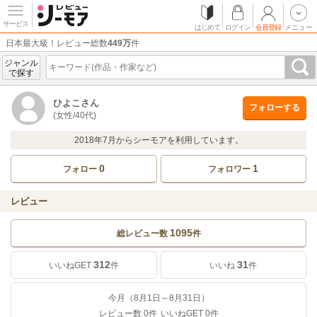
サービス
はじめて
ログイン
会員登録
メニュー
日本最大級！レビュー総数
449万
件
ジャンル
で探す
ひよこさん
フォローする
(女性/40代)
2018年7月からシーモアを利用しています。
0
1
フォロー
フォロワー
レビュー
1095
総レビュー数
件
312
31
いいねGET
件
いいね
件
今月（8月1日～8月31日）
レビュー数
0
件
いいねGET
0
件