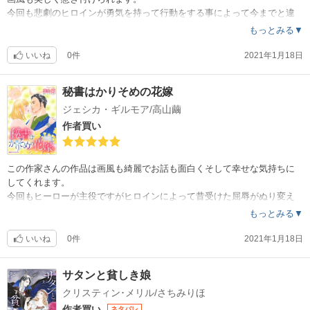
今回も悲劇のヒロインが勇気を持って行動をする事によって今までと違
う未来を切り開き幸せになるストーリー
もっとみる▼
読み終わった後もっと続きがあったらと思う作品です。
オススメの一冊です。
いいね
0件
2021年1月18日
秘書はかりそめの花嫁
ジェシカ・ギルモア/高山繭
作者買い
この作家さんの作品は画風も綺麗でお話も面白くそして幸せな気持ちに
してくれます。
今回もヒーローが主役ですがヒロインによって昔受けた屈辱がぬり変え
られていきます。
もっとみる▼
とても素敵な作品でした。
オススメです。
いいね
0件
2021年1月18日
サタンと貧しき娘
クリスティン･メリル/さちみりほ
作者買い
ネタバレ