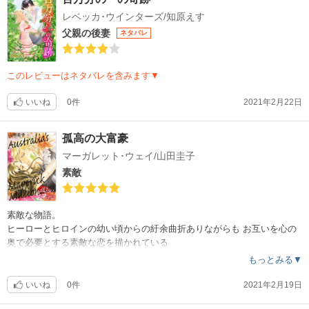
レベッカ･ウインターズ/知原えす
父親の後妻
ネタバレ
このレビューはネタバレを含みます▼
いいね
0件
2021年2月22日
孤高の大富豪
マーガレット･ウェイ/山田圭子
素敵
素敵な物語。
ヒーローとヒロインの幼い頃からの紆余曲折ありながらも お互いを心の
奥で必要とする素敵な恋を描かれている
絵も美しく華を添えている。
もっとみる▼
購入して良かったと思える作品でした。
オススメです。
いいね
0件
2021年2月19日