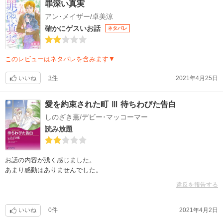
罪深い真実
アン･メイザー/卓美涼
確かにゲスいお話
ネタバレ
このレビューはネタバレを含みます▼
いいね
3件
2021年4月25日
愛を約束された町 Ⅲ 待ちわびた告白
しのざき薫/デビー･マッコーマー
読み放題
お話の内容が浅く感じました。
あまり感動はありませんでした。
違反を報告する
いいね
0件
2021年4月2日