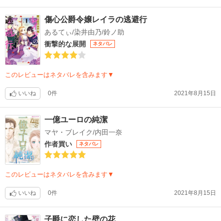
傷心公爵令嬢レイラの逃避行
あるてぃ/染井由乃/鈴ノ助
衝撃的な展開
ネタバレ
このレビューはネタバレを含みます▼
いいね
0件
2021年8月15日
一億ユーロの純潔
マヤ・ブレイク/内田一奈
作者買い
ネタバレ
このレビューはネタバレを含みます▼
いいね
0件
2021年8月15日
子爵に恋した壁の花