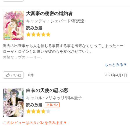
大富豪の秘密の婚約者
キャンディ・シェパード/有沢遼
読み放題
過去の出来事から人を信じる事愛する事を出来なくなってしまったヒー
ローがヒロインと出逢いが彼の心を変化させていく。
素敵なラブストーリー。
もっとみる▼
いいね
0件
2021年4月1日
白衣の天使の忍ぶ恋
キャロル･マリネッリ/岡本慶子
読み放題
ネタバレ
このレビューはネタバレを含みます▼