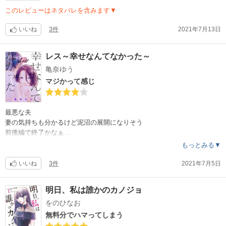
このレビューはネタバレを含みます▼
いいね
3件
2021年7月13日
レス～幸せなんてなかった～
亀奈ゆう
マジかって感じ
最悪な夫
妻の気持ちも分かるけど泥沼の展開になりそう
前後編で終了かなぁ…
続きがあればハマりそうな展開だけど短いから良いのかもしれない。
もっとみる▼
ちょと短めなので星4
いいね
3件
2021年7月5日
明日、私は誰かのカノジョ
をのひなお
無料分でハマってしまう