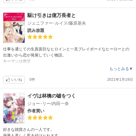
駆け引きは億万長者と
ジェニファー･ルイス/藤原基央
読み放題
仕事を通じての生真面目なヒロインと一見プレイボーイなヒーローとの
出逢いから恋が発展していく物語。
キーマンは叔父
障害を超えて結ばれるラストは感動的でした。
もっとみる▼
読み放題お得でした。
いいね
0件
2021年1月19日
イヴは林檎の嘘をつく
ジョー･リー/内田一奈
作者買い
好きな雑貨さんの一人です。
画風も美しく惹き付けられます。