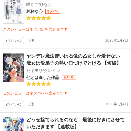
瞳ちご/ひなた
純粋な心
ネタバレ
このレビューはネタバレを含みます▼
いいね
3件
2023年1月9日
ヤンデレ魔法使いは石像の乙女しか愛せない
魔女は愛弟子の熱い口づけでとける 【短編】
セキモリ/クレイン
他とは逸した作品
ネタバレ
このレビューはネタバレを含みます▼
いいね
2件
2023年1月4日
どうせ捨てられるのなら、最後に好きにさせて
いただきます 【連載版】