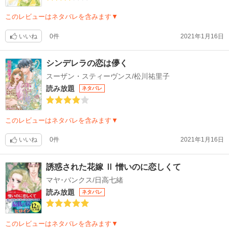
このレビューはネタバレを含みます▼
いいね
0件
2021年1月16日
シンデレラの恋は儚く
スーザン・スティーヴンス/松川祐里子
読み放題
ネタバレ
このレビューはネタバレを含みます▼
いいね
0件
2021年1月16日
誘惑された花嫁 Ⅱ 憎いのに恋しくて
マヤ･バンクス/日高七緒
読み放題
ネタバレ
このレビューはネタバレを含みます▼