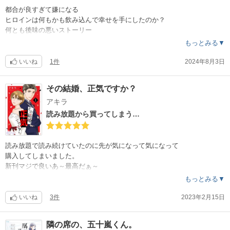
都合が良すぎて嫌になる
ヒロインは何もかも飲み込んで幸せを手にしたのか？
何とも後味の悪いストーリー
もっとみる▼
いいね
1件
2024年8月3日
その結婚、正気ですか？
アキラ
読み放題から買ってしまう…
読み放題で読み続けていたのに先が気になって気になって
購入してしまいました。
新刊マジで良いあ～最高だぁ～
大どんでん返しでした。
もっとみる▼
購入して悔いなし?
いいね
3件
2023年2月15日
隣の席の、五十嵐くん。