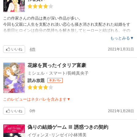
この作家さんの作品は奥が深い作品が多い。
今回も父親に人生を支配され淡い恋心も掻き消され支配された結婚をす
る前日ヒロインは自分の気持ちを解き放してヒーローと結ばれる。その
時の行動が後の人生の転換になるとは知らず…ラスト二人が駆け寄るシ
もっとみる▼
ーンがジーンときた。
激情的な作品では無いがしっとり心に染みる作品でした。
いいね
4件
2021年1月31日
花嫁を買ったイタリア富豪
ミシェル・スマート/長崎真央子
読み放題
ネタバレ
このレビューはネタバレを含みます▼
いいね
0件
2021年1月28日
偽りの結婚ゲーム Ⅲ 誘惑つきの契約
イヴォンヌ･リンゼイ/小林博美