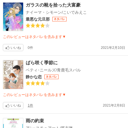
ガラスの靴を拾った大富豪
ナイーマ・シモーン/こいでみえこ
最悪な元旦那
ネタバレ
このレビューはネタバレを含みます▼
いいね
0件
2021年2月10日
ばら咲く季節に
ベティ･ニールズ/青鹿毛スバル
静かな恋
ネタバレ
このレビューはネタバレを含みます▼
いいね
1件
2021年2月8日
雨の約束
アン･スチュアート/尾方琳