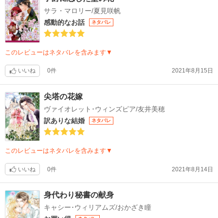
サラ・マロリー/夏見咲帆
感動的なお話
ネタバレ
このレビューはネタバレを含みます▼
いいね
0件
2021年8月15日
尖塔の花嫁
ヴァイオレット･ウィンズピア/友井美穂
訳ありな結婚
ネタバレ
このレビューはネタバレを含みます▼
いいね
0件
2021年8月14日
身代わり秘書の献身
キャシー･ウィリアムズ/おかざき瞳