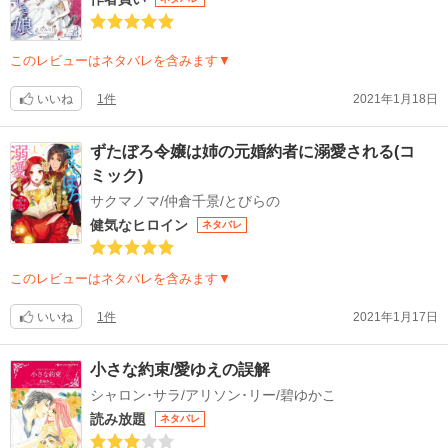
このレビューはネタバレを含みます▼
いいね
1件
2021年1月18日
ずたぼろ令嬢は姉の元婚約者に溺愛される(コ
ミック)
サクマノマ/仲倉千景/とびらの
健気なヒロイン
ネタバレ
このレビューはネタバレを含みます▼
いいね
1件
2021年1月17日
小さな約束/愛ゆえの誤解
シャロン･サラ/アリソン･リー/碧ゆかこ
読み放題
ネタバレ