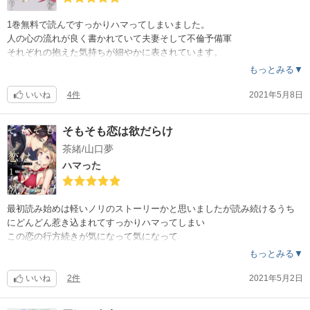
1巻無料で読んですっかりハマってしまいました。
人の心の流れが良く書かれていて夫妻そして不倫予備軍
それぞれの抱えた気持ちが細やかに表されています。
もがき苦しむ夫と妻妻の気持ちは痛いほど分かる。
もっとみる▼
ただ夫も違う意味で追い詰められているのかもしれない。
お互いに心の内を話せたら…
いいね
4件
2021年5月8日
このままお互いに違う道を選んでしまうのか…
これからの展開もなかなか辛い展開になりそうですが続きを読んでしま
そもそも恋は欲だらけ
いたくなる様な読まずにいられないそんな切ないストーリーでした。
茶緒/山口夢
ハマった
最初読み始めは軽いノリのストーリーかと思いましたが読み続けるうち
にどんどん惹き込まれてすっかりハマってしまい
この恋の行方続きが気になって気になって
大人買いしてしまいました。
もっとみる▼
久々に続きが待ち遠しい作品です。
いいね
2件
2021年5月2日