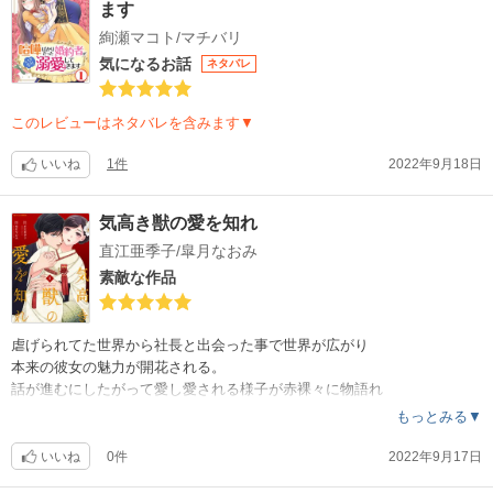
ます
絢瀬マコト/マチバリ
気になるお話
ネタバレ
このレビューはネタバレを含みます▼
いいね
1件
2022年9月18日
気高き獣の愛を知れ
直江亜季子/皐月なおみ
素敵な作品
虐げられてた世界から社長と出会った事で世界が広がり
本来の彼女の魅力が開花される。
話が進むにしたがって愛し愛される様子が赤裸々に物語れ
もう一度読みたいと思う作品です。
もっとみる▼
いいね
0件
2022年9月17日