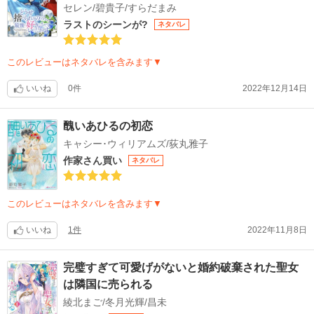
セレン/碧貴子/すらだまみ
ラストのシーンが?
ネタバレ
このレビューはネタバレを含みます▼
いいね
0件
2022年12月14日
醜いあひるの初恋
キャシー･ウィリアムズ/荻丸雅子
作家さん買い
ネタバレ
このレビューはネタバレを含みます▼
いいね
1件
2022年11月8日
完璧すぎて可愛げがないと婚約破棄された聖女
は隣国に売られる
綾北まご/冬月光輝/昌未