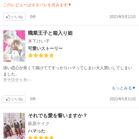
このレビューはネタバレを含みます▼
いいね
0件
2021年5月12日
職業王子と箱入り姫
木下けい子
可愛いストーリー
淡い恋心が良くて描けててすっかりハマってしまい大人買いしてしまい
ました。
音大設定も良い
続きが気になる作品です。
もっとみる▼
いいね
0件
2021年5月11日
それでも愛を誓いますか？
萩原ケイク
ハマった