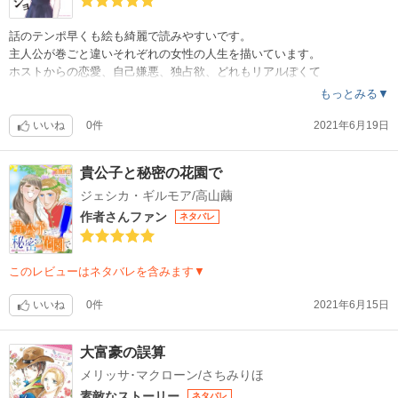
話のテンポ早くも絵も綺麗で読みやすいです。
主人公が巻ごと違いそれぞれの女性の人生を描いています。
ホストからの恋愛、自己嫌悪、独占欲、どれもリアルぽくて
怖さと悲しさが詰まっていてちょっと読んでいて胸が痛かったです。で
もっとみる▼
もハマるなぁ…これは…
いいね
0件
2021年6月19日
貴公子と秘密の花園で
ジェシカ・ギルモア/高山繭
作者さんファン
ネタバレ
このレビューはネタバレを含みます▼
いいね
0件
2021年6月15日
大富豪の誤算
メリッサ･マクローン/さちみりほ
素敵なストーリー
ネタバレ