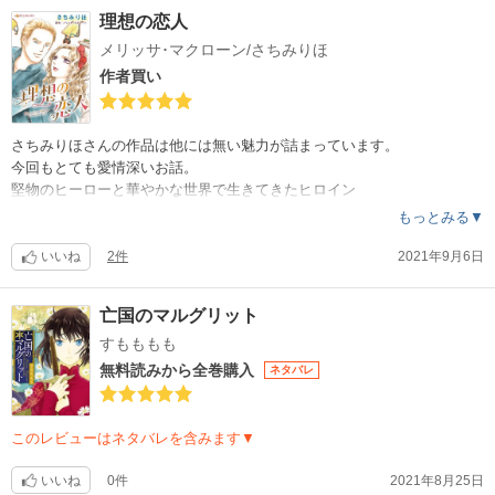
理想の恋人
メリッサ･マクローン/さちみりほ
作者買い
さちみりほさんの作品は他には無い魅力が詰まっています。
今回もとても愛情深いお話。
堅物のヒーローと華やかな世界で生きてきたヒロイン
2人がひとつの家を巡って出逢いお互いに惹かれ合うお話。
もっとみる▼
子供の描写が兎に角可愛くて何時も作品を読んでストーリーに癒され絵
にも惹かれます。
いいね
2件
2021年9月6日
素敵な作品でした。
亡国のマルグリット
すもももも
無料読みから全巻購入
ネタバレ
このレビューはネタバレを含みます▼
いいね
0件
2021年8月25日