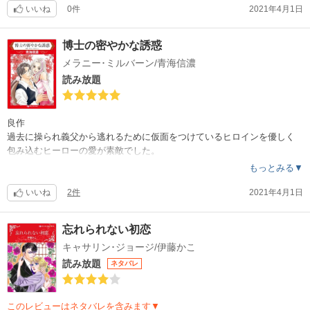
いいね
0件
2021年4月1日
博士の密やかな誘惑
メラニー･ミルバーン/青海信濃
読み放題
良作
過去に操られ義父から逃れるために仮面をつけているヒロインを優しく
包み込むヒーローの愛が素敵でした。
もっとみる▼
いいね
2件
2021年4月1日
忘れられない初恋
キャサリン･ジョージ/伊藤かこ
読み放題
ネタバレ
このレビューはネタバレを含みます▼