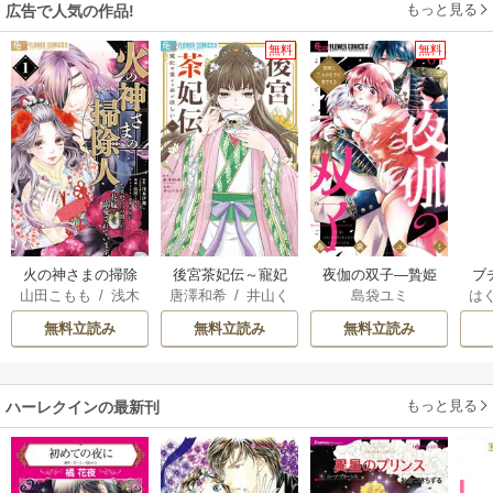
もっと見る
広告で人気の作品!
無料
無料
火の神さまの掃除
後宮茶妃伝～寵妃
夜伽の双子―贄姫
ブ
山田こもも
/
浅木
唐澤和希
/
井山く
島袋ユミ
は
人ですが、いつの
は愛より茶が欲し
は二人の王子に愛
復
伊都
/
SNC
らげ
お
間にか花嫁として
い～
される―
無料立読み
無料立読み
無料立読み
溺愛されています
もっと見る
ハーレクインの最新刊