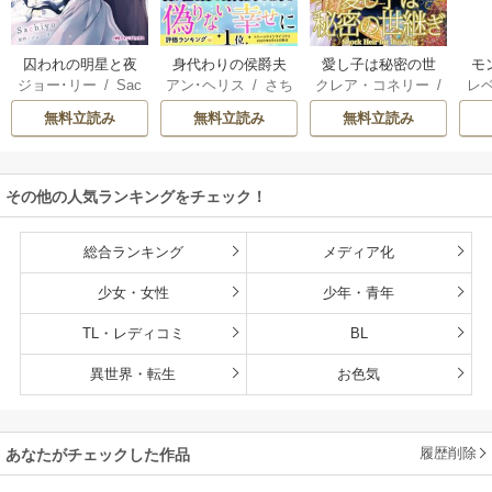
囚われの明星と夜
身代わりの侯爵夫
愛し子は秘密の世
モ
ジョー･リー
/
Sac
アン･ヘリス
/
さち
クレア・コネリー
/
レ
明けのシュヴァリ
人
継ぎ
結婚
hiyo
みりほ
津寺里可子
ー
エ
無料立読み
無料立読み
無料立読み
その他の人気ランキングをチェック！
総合ランキング
メディア化
少女・女性
少年・青年
TL・レディコミ
BL
異世界・転生
お色気
履歴削除
あなたがチェックした作品