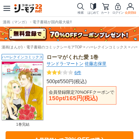
検索
はじめて
カート
ログイン
会員登録
漫画（マンガ）・電子書籍が国内最大級!!
漫画(まんが)・電子書籍のコミックシーモアTOP
ハーレクインコミックス
ハー
ローマがくれた愛 1巻
ハーレクインコミックス
サンドラ･マートン
佐藤志保里
6件
500pt/550円(税込)
会員登録限定70%OFFクーポンで
150pt/165円(税込)
1巻完結