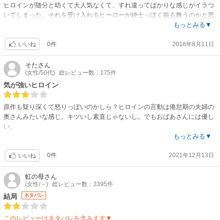
ヒロインが随分と幼くて大人気なくて、すれ違ってばかりな感じがイラつ
いてしまった。それを受け入れるヒーローが紳士っぽく振る舞うのかと思
いきや口論したりして、なんか共感しづらかった。
もっとみる▼
0件
2018年8月11日
いいね
そた
さん
(女性/50代)
総レビュー数：175件
気が強いヒロイン
原作も疑り深くて怒りっぽいのかしら？ヒロインの言動は倦怠期の夫婦の
奥さんみたいな感じ。キツいし素直じゃないし。でもおばあさんには優し
い。
主人公たちよりも、あとがきが気に入ったかも。
もっとみる▼
0件
2021年12月13日
いいね
虹の母
さん
(女性/－)
総レビュー数：3395件
結局
ネタバレ
このレビューはネタバレを含みます▼