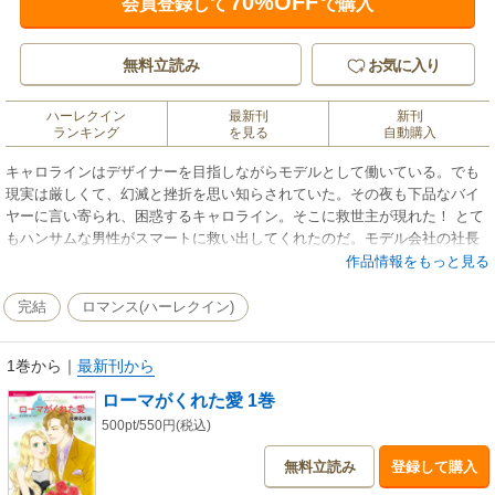
70%OFF
会員登録して
で購入
無料立読み
お気に入り
ハーレクイン
最新刊
新刊
ランキング
を見る
自動購入
キャロラインはデザイナーを目指しながらモデルとして働いている。でも
現実は厳しくて、幻滅と挫折を思い知らされていた。その夜も下品なバイ
ヤーに言い寄られ、困惑するキャロライン。そこに救世主が現れた！ とて
もハンサムな男性がスマートに救い出してくれたのだ。モデル会社の社長
まで彼をプリンスと呼び、ひれ伏した。すると、戸惑う彼女の手首をつか
作品情報をもっと見る
み、救世主は言った。「君をこのまま帰すつもりはない」この人もしょせ
ん紳士の皮をかぶった偽善者だったの!?
完結
ロマンス(ハーレクイン)
1巻から
｜
最新刊から
ローマがくれた愛 1巻
500pt/550円(税込)
無料立読み
登録して購入