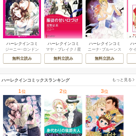
ハーレクインコミ
ハーレクインコミ
ハーレクインコミ
ハ
ジーニー･ロンドン
マヤ・ブレイク
/
星
ニーナ･ブルーンス
ケ
ックス セット 202
ックス セット 202
ックス セット 202
ック
/
橘花夜
/
メアリ
野正美
/
ヘレン･ブ
/
おおつきちずる
/
/
J
6年 vol.1064 1巻
6年 vol.1002 1巻
6年 vol.1063 1巻
6年
無料立読み
無料立読み
無料立読み
ー･ライアンズ
/
花
ルックス
/
のわきね
レベッカ･ヨーク
/
ス
牟礼サキ
/
サラ･モ
い
/
マーガレット･
稜敦水
/
ケイト･ハ
ル
ーガン
/
星合操
/
ア
ウェイ
/
一重夕子
ーディ
/
海野みつる
ザ
ン･ウィール
/
津寺
/
サラ･ウッド
もっと見る
/
流
ハーレクインコミックスランキング
里可子
水凛子
1
2
3
位
位
位