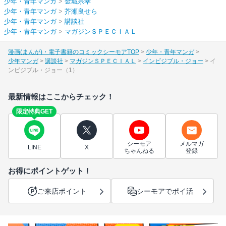
少年・青年マンガ
>
金城宗幸
少年・青年マンガ
>
芥瀬良せら
少年・青年マンガ
>
講談社
少年・青年マンガ
>
マガジンＳＰＥＣＩＡＬ
漫画(まんが)・電子書籍のコミックシーモアTOP
少年・青年マンガ
少年マンガ
講談社
マガジンＳＰＥＣＩＡＬ
インビジブル・ジョー
イ
ンビジブル・ジョー（1）
最新情報はここからチェック！
限定特典GET
シーモア
メルマガ
LINE
X
ちゃんねる
登録
お得にポイントゲット！
ご来店ポイント
シーモアでポイ活