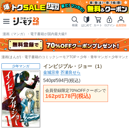
検索
はじめて
カート
ログイン
会員登録
漫画（マンガ）・電子書籍が国内最大級!!
漫画(まんが)・電子書籍のコミックシーモアTOP
少年・青年マンガ
少年マンガ
インビジブル・ジョー（1）
少年マンガ
金城宗幸
芥瀬良せら
540pt/594円(税込)
会員登録限定70%OFFクーポンで
162pt/178円(税込)