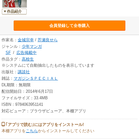
作品紹介
会員登録して全巻購入
作家名：
金城宗幸
/
芥瀬良せら
ジャンル：
少年マンガ
SF
/
広告掲載中
作品タグ：
高校生
※システムにて自動抽出したものを表示しています
出版社：
講談社
雑誌：
マガジンＳＰＥＣＩＡＬ
DL期限：無期限
配信開始日：2014年6月17日
ファイルサイズ：33.4MB
ISBN：9784063951141
対応ビューア：ブラウザビューア、本棚アプリ
｢アプリで読む｣にはアプリをインストール!
本棚アプリを
こちら
からインストールしてください