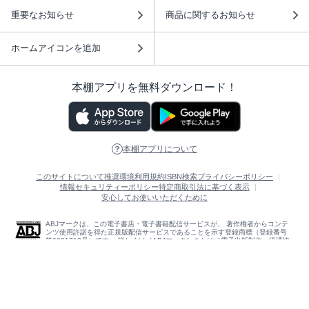
重要なお知らせ
商品に関するお知らせ
ホームアイコンを追加
本棚アプリを無料ダウンロード！
本棚アプリについて
このサイトについて
推奨環境
利用規約
ISBN検索
プライバシーポリシー
情報セキュリティーポリシー
特定商取引法に基づく表示
安心してお使いいただくために
ABJマークは、この電子書店・電子書籍配信サービスが、 著作権者からコンテ
ンツ使用許諾を得た正規版配信サービスであることを示す登録商標（登録番号
第6091713号）です。 詳しくは［ABJマーク］または［電子出版制作・流通協
議会］で検索してください。
(C)NTTソルマーレ