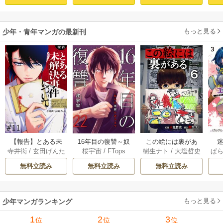
もっと見る
少年・青年マンガの最新刊
【報告】とある未
16年目の復讐～奴
この絵には裏があ
迷
寺井衒
/
玄田げんた
桜宇宙
/
FTops
樹生ナト
/
大塩哲史
ぱ
解決事件について 1
らを地獄に送るま
る 6巻
1巻
で 22巻
無料立読み
無料立読み
無料立読み
もっと見る
少年マンガランキング
1
2
3
位
位
位