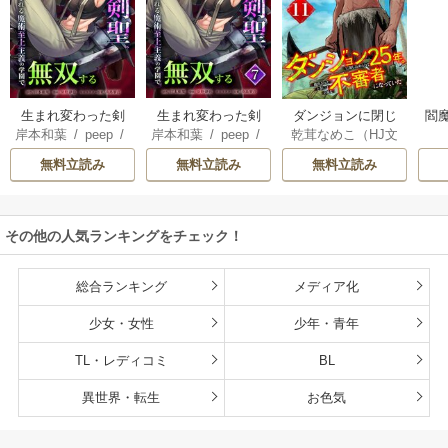
生まれ変わった剣
生まれ変わった剣
ダンジョンに閉じ
閻魔
岸本和葉
/
peep
/
岸本和葉
/
peep
/
乾茸なめこ（HJ文
聖、剣士が冷遇さ
聖、剣士が冷遇さ
込められて25年。
染野静也
/
桑島黎
染野静也
/
桑島黎
庫／ホビージャパ
れる魔術至上主義
れる魔術至上主義
救出されたときに
無料立読み
無料立読み
無料立読み
音
/
taskey STUDI
音
/
taskey STUDI
ン刊）
/
御手洗太
の学園で無双する
の学園で無双する
は立派な不審者に
O
O
陽
/
芝
【単行本版】
なっていた【分冊
版】
その他の人気ランキングをチェック！
総合ランキング
メディア化
少女・女性
少年・青年
TL・レディコミ
BL
異世界・転生
お色気