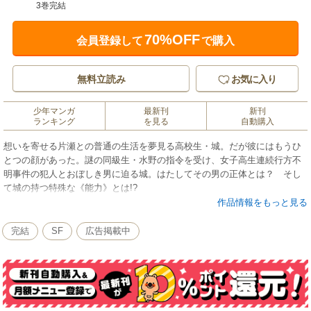
3巻完結
70%OFF
会員登録して
で購入
無料立読み
お気に入り
少年マンガ
最新刊
新刊
ランキング
を見る
自動購入
想いを寄せる片瀬との普通の生活を夢見る高校生・城。だが彼にはもうひ
とつの顔があった。謎の同級生・水野の指令を受け、女子高生連続行方不
明事件の犯人とおぼしき男に迫る城。はたしてその男の正体とは？ そし
て城の持つ特殊な《能力》とは!?
作品情報をもっと見る
完結
SF
広告掲載中