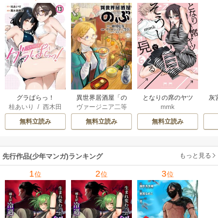
グラぱらっ！
異世界居酒屋「の
となりの席のヤツ
灰
桂あいり
/
西木田
ヴァージニア二等
mmk
ぶ」
がそういう目で見
景志
兵
/
蝉川夏哉
/
転
てくる
無料立読み
無料立読み
無料立読み
もっと見る
先行作品(少年マンガ)ランキング
1
2
3
位
位
位