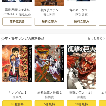
異世界魔法は遅れ
名探偵コナン
青のオーケストラ
COMTA
/
樋辻臥命
青山剛昌
阿久井真
てる！
無料立読み
無料立読み
無料立読み
もっと見る
少年・青年マンガの無料作品
キングダム 1
岩元先輩ノ推薦 1
進撃の巨人（１）
ぬ
原泰久
椎橋寛
諫山創
16冊無料
5冊無料
10冊無料