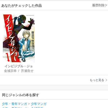
履歴削除
あなたがチェックした作品
インビジブル・ジョ
金城宗幸
/
芥瀬良せ
ー
ら
もっと見る
同じジャンルの本を探す
少年・青年マンガ
>
少年マンガ