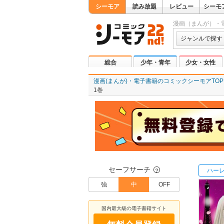
シーモア
読み放題
レビュー
シーモ
漫画（まんが）・
ジャンルで探す
総合
少年・青年
少女・女性
漫画(まんが)・電子書籍のコミックシーモアTOP
1巻
セーフサーチ
ハー
？
強
中
OFF
国内最大級の電子書籍サイト