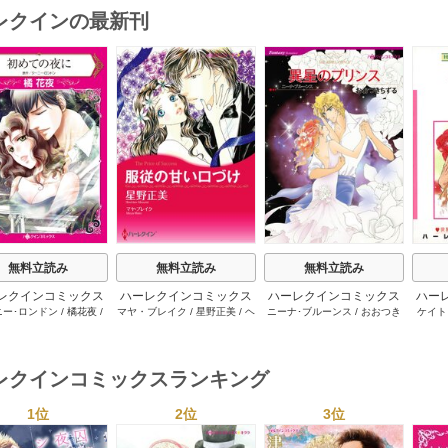
レクインの最新刊
s
無料立読み
無料立読み
無料立読み
レクインコミックス
ハーレクインコミックス
ハーレクインコミックス
ハー
ニー･ロンドン
/
橘花夜
/
マヤ・ブレイク
/
星野正美
/
ヘ
ニーナ･ブルーンス
/
おおつき
ケイト
2026年 vol.1064
セット 2026年 vol.1002
セット 2026年 vol.1063
セット 
ー･ライアンズ
/
花牟礼
レン･ブルックス
/
のわきねい
/
ちずる
/
レベッカ･ヨーク
/
稜
ーザン
1巻
1巻
1巻
サラ･モーガン
/
星合操
/
マーガレット･ウェイ
/
一重夕
敦水
/
ケイト･ハーディ
/
海野
津谷さ
･ウィール
/
津寺里可子
子
みつる
/
サラ･ウッド
/
流水凛
レクインコミックスランキング
子
1位
2位
3位