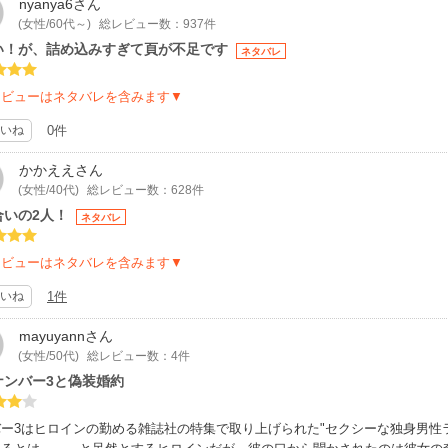
nyanya6
さん
(女性/60代～)
総レビュー数：937件
い！が、詰め込みすぎて頁が不足です
ネタバレ
レビューはネタバレを含みます▼
いね
0件
かかええ
さん
(女性/40代)
総レビュー数：628件
合いの2人！
ネタバレ
レビューはネタバレを含みます▼
いね
1件
mayuyann
さん
(女性/50代)
総レビュー数：4件
ナンバー3と偽装婚約
ー3はヒロインの勤める雑誌社の特集で取り上げられた"セクシーな独身男性