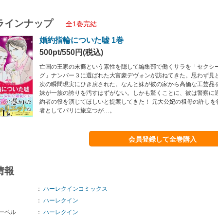
ラインナップ
全1巻完結
婚約指輪についた嘘 1巻
500pt/550円(税込)
亡国の王家の末裔という素性を隠して編集部で働くサラを「セクシ
グ」ナンバー３に選ばれた大富豪デヴォンが訪ねてきた。思わず見
次の瞬間現実にひき戻された。なんと妹が彼の家から高価な工芸品
妹が一族の誇りを汚すはずがない。しかも驚くことに、彼は警察に
約者の役を演じてほしいと提案してきた！ 元大公妃の祖母の許しを
者としてパリに旅立つが…。
会員登録して全巻購入
情報
：
ハーレクインコミックス
：
ハーレクイン
ーベル
：
ハーレクイン