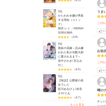
（4.5）
3位
うま
かたわれ令嬢が男装
する理由（コミッ
この
ク）
雨宮 レイ．
/
MONA
/
い
SORAJIMA
（3.8）
4位
黒妖の花嫁～忌み嫌
お似
われた私が冷酷大尉
に愛されるまで～
音中さわき
/
宮之み
この
やこ
（4.5）
い
5位
【単話】公爵家の長
女でした
彩川ぬるぴょ
/
鈴音
噂の
さや
/
たむ
（4.7）
ナンバ
もっと見る