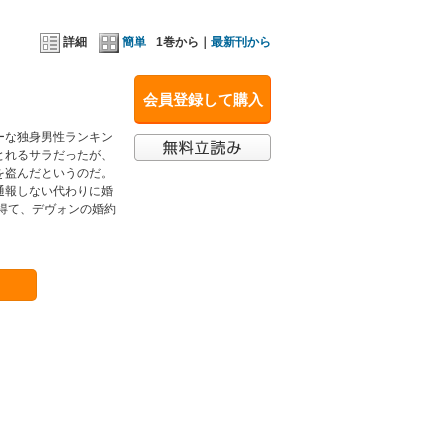
詳細
簡単
1巻から｜
最新刊から
会員登録して購入
ーな独身男性ランキン
とれるサラだったが、
を盗んだというのだ。
通報しない代わりに婚
得て、デヴォンの婚約