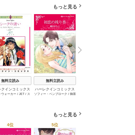
もっと見る
N
x
e
t
無料立読み
無料立読み
無料立読み
レクインコミックス
ハーレクインコミックス
ハーレクインコミックス
ハーレ
･ウォーカー
/
JET
/
ス
ソフィー・ペンブローク
/
御茶
サラ･モーガン
/
友井美穂
/
ケ
イヴォ
2026年 vol.1001
セット 2026年 vol.1062
セット 2026年 vol.1000
セット 
・スペンサー・ポール
/
まちこ
/
ジョー･リー
/
内田一
イ･ソープ
/
川崎ひろこ
/
オー
和
/
ミ
1巻
1巻
1巻
とみ
/
ロザリー･アッシ
奈
/
キャロル･モーティマー
/
ドラ･アダムス
/
黒田かすみ
本果林
/
ュ
/
雁えりか
雁えりか
/
エミリー･ローズ
/
一ノ関りん子
もっと見る
4位
5位
6位