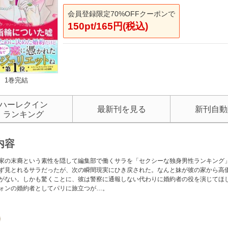
会員登録限定70%OFFクーポンで
150pt/165円(税込)
1巻完結
ハーレクイン
最新刊を見る
新刊自動
ランキング
内容
家の末裔という素性を隠して編集部で働くサラを「セクシーな独身男性ランキング
ず見とれるサラだったが、次の瞬間現実にひき戻された。なんと妹が彼の家から高
がない。しかも驚くことに、彼は警察に通報しない代わりに婚約者の役を演じてほし
ォンの婚約者としてパリに旅立つが…。