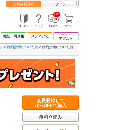
無料会員登録
ログイン
UP!
はじめて
ヘルプ
PT購入
カート
ライト
雑誌・写真集
メディア化
アダルト
ン
婚約指輪についた嘘
婚約指輪についた嘘
会員登録して
70%OFFで購入