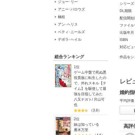
ジョー･リー
シリーズ
アニー･バロウズ
DL期限
楠桂
配信開始
アン･ヘリス
ファイル
ベティ･ニールズ
出版年月
デボラ･ヘイル
ISBN
対応ビュ
総合ランキング
作品をシ
1位
ゲーム中盤で死ぬ悪
役貴族に転生したの
レビ
で、外れスキル【テ
イム】を駆使して最
婚約指
強を目指してみた
八又ナガト
/
月山可
平均評価
也
（3.8）
2位
妹は知っている
高評
雁木万里