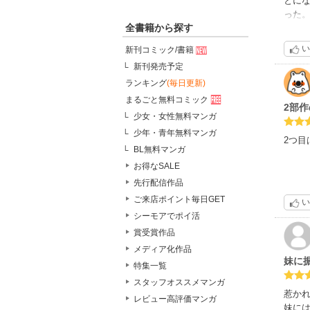
とに
った
全書籍から探す
事に
雑誌
い
新刊コミック/書籍
清楚
新刊発売予定
次作
ランキング
(毎日更新)
まるごと無料コミック
2部作
少女・女性無料マンガ
少年・青年無料マンガ
2つ
BL無料マンガ
お得なSALE
ハー
先行配信作品
ージ
ご来店ポイント毎日GET
い
シーモアでポイ活
賞受賞作品
黒田
メディア化作品
台詞
妹に
特集一覧
スタッフオススメマンガ
惹か
レビュー高評価マンガ
妹に