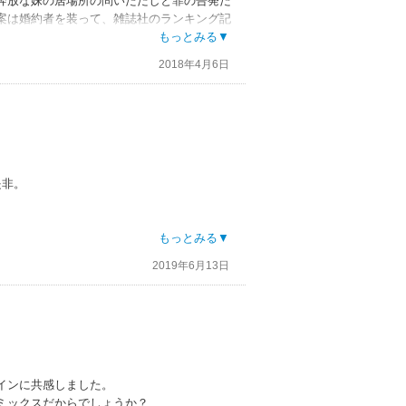
奔放な妹の居場所の問いただしと罪の告発だ
案は婚約者を装って、雑誌社のランキング記
たいという。
もっとみる▼
2018年4月6日
ペンスが黒田先生らしい。
是非。
てると思うし。だいたい１つの話が125ペ
もっとみる▼
とではないけど。
2019年6月13日
れじれしてるのは面白く可愛い。掛け合いの
インに共感しました。
ミックスだからでしょうか？