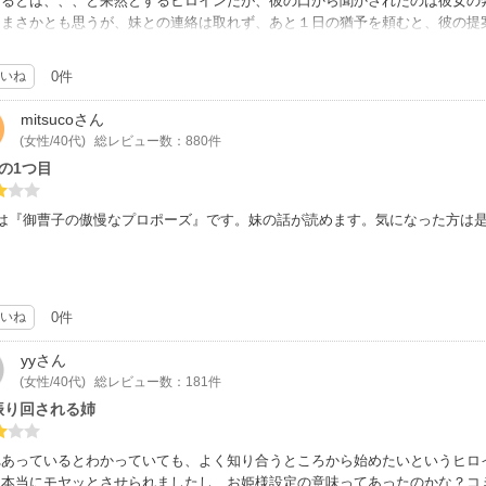
なるとは、、、と呆然とするヒロインだが、彼の口から聞かされたのは彼女の
。まさかとも思うが、妹との連絡は取れず、あと１日の猶予を頼むと、彼の提
より被った不利益、つまりパリで取引先の奥方からの防波堤を半年ばかり頼み
社の編集長はノリノリで密着取材を申し込むが、、、
いね
0件
な亡国のお姫さまと、成功したCEOのラブロマンスと共に、ハプニングなサス
と共にヒーローがハーレクインらしくハイスペック。
mitsuco
さん
(女性/40代)
総レビュー数：880件
の1つ目
目は『御曹子の傲慢なプロポーズ』です。妹の話が読めます。気になった方は
レクインはいつもページ数で文句いいたくなってしまう。いい話もそれで損をし
って普通のコミックで考えても少ないし、金額面も安くないし。ここで言うこ
いね
0件
yy
さん
先生のハーレクイン好きです。まとめ方も上手なんだけど～、、、男の人がじ
(女性/40代)
総レビュー数：181件
も好きです。
振り回される姉
れあっているとわかっていても、よく知り合うところから始めたいというヒロ
は本当にモヤッとさせられましたし、お姫様設定の意味ってあったのかな？コ