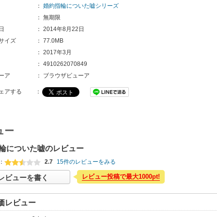
：
婚約指輪についた嘘シリーズ
：
無期限
日
：
2014年8月22日
サイズ
：
77.0MB
：
2017年3月
：
4910262070849
ーア
：
ブラウザビューア
ェアする
：
ュー
輪についた嘘のレビュー
：
2.7
15件のレビューをみる
レビュー投稿で最大1000pt!
レビューを書く
価レビュー