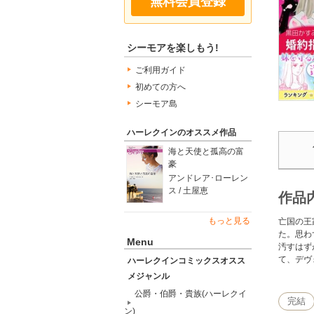
無料会員登録
シーモアを楽しもう!
ご利用ガイド
初めての方へ
シーモア島
ハーレクインのオススメ作品
海と天使と孤高の富
豪
アンドレア･ローレン
ス / 土屋恵
作品
もっと見る
亡国の王
た。思わ
Menu
汚すはず
て、デヴ
ハーレクインコミックスオスス
メジャンル
公爵・伯爵・貴族(ハーレクイ
完結
ン)