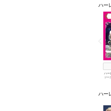
ハー
o
v
P
r
e
i
u
ハー
ジー
セット 
メアリ
サキ
/
アン
ハー