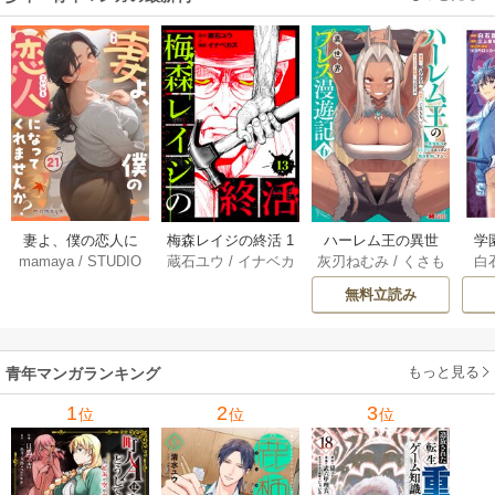
妻よ、僕の恋人に
梅森レイジの終活 1
ハーレム王の異世
学
mamaya
/
STUDIO
蔵石ユウ
/
イナベカ
灰刃ねむみ
/
くさも
白
なってくれません
3巻
界プレス漫遊記 ～
アッ
ZOON
ズ
/
STUDIO ZOON
ち
か？ 21巻
最強無双のおじさ
0
無料立読み
んはあらゆる種族
ち
を嫁にする～（コ
ミック） 6巻
（
もっと見る
青年マンガランキング
1
2
3
位
位
位