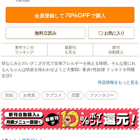
2巻完結
70%OFF
会員登録して
で購入
無料立読み
お気に入り
青年マンガ
最新刊
新刊
ランキング
を見る
自動購入
幼なじみとのいざこざが元で女体アレルギーを抱える珠樹。そんな彼にれ
もんちゃんは快楽を味わわせようと大奮闘♪ 童貞×性奴隷 ドッキドキ同棲
生活!!
作品情報をもっと見る
完結
お色気
ラブコメ
恋愛
ファンタジー