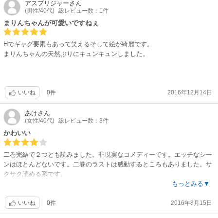
アスプリジャー
さん
(男性/40代)
総レビュー数：1件
まりんちゃんが可愛いですねぇ
Hでギャグ要素もあって笑えるそして絵が綺麗です。
まりんちゃんの天然ぷりにキュンキュンしました。
0件
2016年12月14日
いいね
あけ
さん
(女性/40代)
総レビュー数：3件
かわいい
二巻完結で２つとも読みました。非現実なコメディーです。エッチなシー
ンはほとんどないです。二巻のラストは感動するところもありました。サ
クサク読める系です。
レモンちゃんが可愛いので、個人好みで星4つです。なんでレビューがな
もっとみる▼
かったのかな？おもしろいのに。
0件
2016年8月15日
いいね