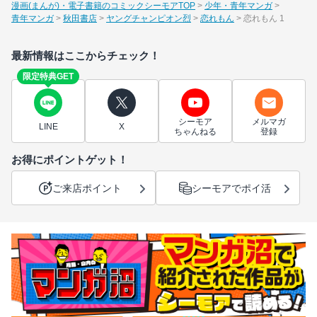
漫画(まんが)・電子書籍のコミックシーモアTOP
少年・青年マンガ
青年マンガ
秋田書店
ヤングチャンピオン烈
恋れもん
恋れもん 1
最新情報はここからチェック！
限定特典GET
シーモア
メルマガ
LINE
X
ちゃんねる
登録
お得にポイントゲット！
ご来店ポイント
シーモアでポイ活