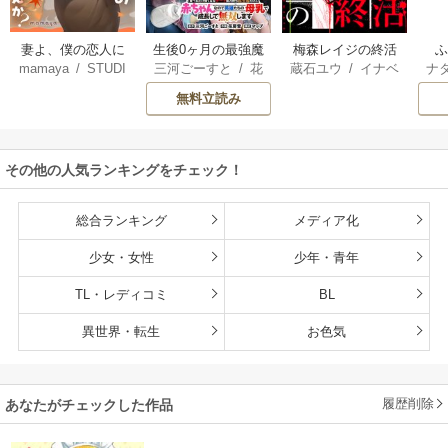
妻よ、僕の恋人に
生後0ヶ月の最強魔
梅森レイジの終活
mamaya
/
STUDI
三河ごーすと
/
花
蔵石ユウ
/
イナベ
ナ
なってくれません
王 食べるだけ強
O ZOON
房雪
/
マップ
カズ
/
STUDIO ZO
核
か？
くなるチート能力
無料立読み
ON
持ち転生者だけど
赤ちゃんなので英
雄たちの母乳で成
その他の人気ランキングをチェック！
長して無双します
総合ランキング
メディア化
少女・女性
少年・青年
TL・レディコミ
BL
異世界・転生
お色気
履歴削除
あなたがチェックした作品