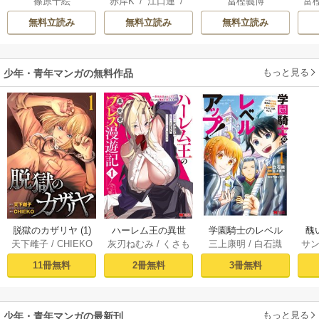
篠原千絵
赤岸K
/
江口連
/
冨樫義博
富
り
異世界放浪メシ
モノクロ版
雅
無料立読み
無料立読み
無料立読み
もっと見る
少年・青年マンガの無料作品
脱獄のカザリヤ (1)
ハーレム王の異世
学園騎士のレベル
醜
天下雌子
/
CHIEKO
灰刃ねむみ
/
くさも
三上康明
/
白石識
サ
界プレス漫遊記 ～
アップ！レベル100
同
ち
最強無双のおじさ
0超えの転生者、落
皇
11冊無料
2冊無料
3冊無料
んはあらゆる種族
ちこぼれクラスに
喪
を嫁にする～（コ
入学。そして、
ミック） 1巻
（コミック） ： 1
もっと見る
少年・青年マンガの最新刊