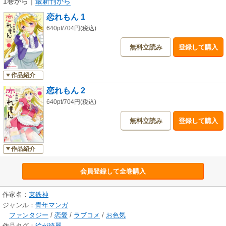
1巻から
｜
最新刊から
恋れもん 1
640pt/704円(税込)
無料立読み
登録して購入
作品紹介
恋れもん 2
640pt/704円(税込)
無料立読み
登録して購入
作品紹介
会員登録して全巻購入
作家名：
東鉄神
ジャンル：
青年マンガ
ファンタジー
/
恋愛
/
ラブコメ
/
お色気
作品タグ：
絵が綺麗