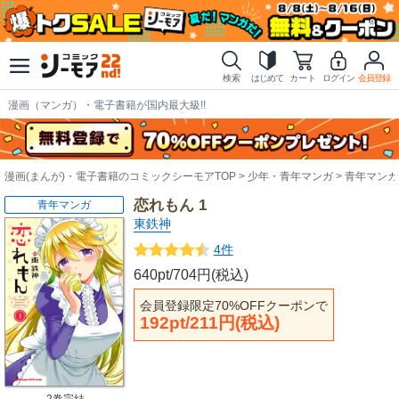
検索
はじめて
カート
ログイン
会員登録
漫画（マンガ）・電子書籍が国内最大級!!
漫画(まんが)・電子書籍のコミックシーモアTOP
少年・青年マンガ
青年マンガ
恋れもん 1
青年マンガ
東鉄神
4件
640pt/704円(税込)
会員登録限定70%OFFクーポンで
192pt/211円(税込)