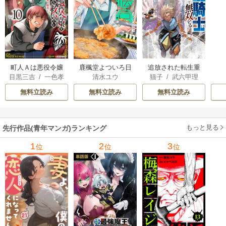
町人Ａは悪役令嬢
追放された転生重
鹿楓堂よついろ日
目黒三吉
/
一色孝
猫子
/
武六甲理
清水ユウ
をどうしても救い
騎士はゲーム知識
和
太郎
/
Parum
衣
/
じゃいあん
たい ～どぶと空
で無双する
無料立読み
無料立読み
無料立読み
と氷の姫君～
もっと見る
先行作品(青年マンガ)ランキング
1
2
3
位
位
位