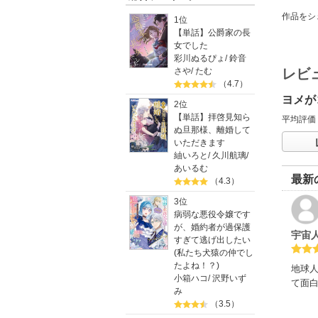
作品をシ
1位
【単話】公爵家の長
女でした
彩川ぬるぴょ
/
鈴音
レビ
さや
/
たむ
（4.7）
ヨメが
2位
【単話】拝啓見知ら
平均評価
ぬ旦那様、離婚して
いただきます
紬いろと
/
久川航璃
/
あいるむ
最新
（4.3）
3位
病弱な悪役令嬢です
が、婚約者が過保護
宇宙
すぎて逃げ出したい
(私たち犬猿の仲でし
たよね！？)
地球
小箱ハコ
/
沢野いず
て面白
み
（3.5）