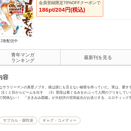
会員登録限定70%OFFクーポンで
186pt/204円(税込)
2巻配信中
青年マンガ
最新刊を見る
ランキング
内容
なサラリーマンの真壁ノブオ。彼は誰にも言えない秘密を持っていた。実は、愛する
）泣くと目からビームを出す （3）普段は着ぐるみをかぶって人間のフリをしてい
て関係ない！ 『ききみみ図鑑』が大好評の宮田紘次がお送りする、エロティック
サブカル・個性派
ギャグ・コメディー