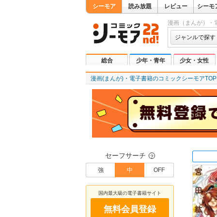
シーモア
読み放題
レビュー
シーモ
漫画（まんが）・
ジャンルで探す
総合
少年・青年
少女・女性
漫画(まんが)・電子書籍のコミックシーモアTOP
セーフサーチ
？
強
中
OFF
国内最大級の電子書籍サイト
無料会員登録