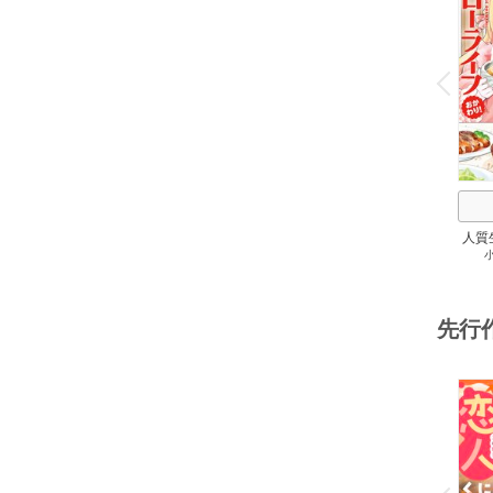
o
v
P
r
e
i
u
人質
先行
o
v