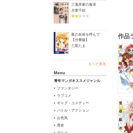
三鬼本家の食卓
犬童千絵
夜の名前を呼んで
作品
【分冊版】
三星たま
もっと見る
Menu
青年マンガオススメジャンル
ファンタジー
ラブコメ
ギャグ・コメディー
バトル・アクション
お色気
歴史
グルメ