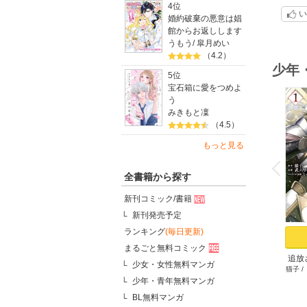
4位
い
婚約破棄の悪意は娼
館からお返しします
うもう
/
皐月めい
（4.2）
少年
5位
宝石箱に愛をつめよ
う
みきもと凜
（4.5）
もっと見る
o
v
P
r
e
i
u
全書籍から探す
新刊コミック/書籍
新刊発売予定
ランキング
(毎日更新)
まるごと無料コミック
追放
少女・女性無料マンガ
猫子
/
ゲ
少年・青年無料マンガ
BL無料マンガ