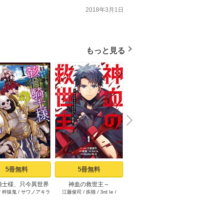
2018年3月1日
もっと見る
N
x
e
t
5冊無料
5冊無料
1冊無料
騎士様、只今異世界
神血の救世主～
限界集落を脱村した錬金
その悪
/
秤猿鬼
/
サワノアキラ
江藤俊司
/
疾狼
/
3rd Ie
/
海空りく
/
西田拓矢
へお出掛け中 I
0.00000001％を引き当て
術士、都会で“最強”なのが
イン
Studio No.9
最強へ～【電子書籍特典
バレまくる。～老害ども
～真摯
付】（１）
にはいい加減愛想が尽き
り不遇