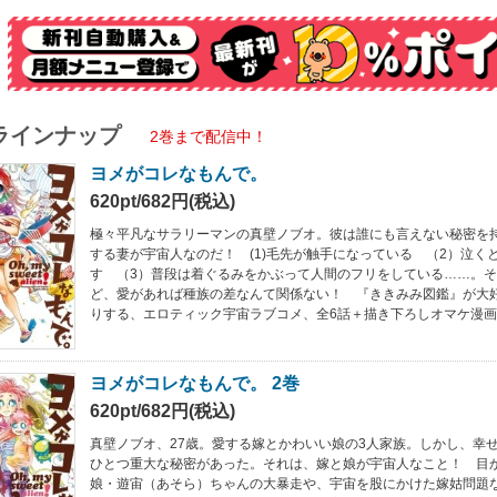
ラインナップ
2巻まで配信中！
ヨメがコレなもんで。
620pt/682円(税込)
極々平凡なサラリーマンの真壁ノブオ。彼は誰にも言えない秘密を
する妻が宇宙人なのだ！ (1)毛先が触手になっている （2）泣く
す （3）普段は着ぐるみをかぶって人間のフリをしている……。
ど、愛があれば種族の差なんて関係ない！ 『ききみみ図鑑』が大
りする、エロティック宇宙ラブコメ、全6話＋描き下ろしオマケ漫
ヨメがコレなもんで。 2巻
620pt/682円(税込)
真壁ノブオ、27歳。愛する嫁とかわいい娘の3人家族。しかし、幸
ひとつ重大な秘密があった。それは、嫁と娘が宇宙人なこと！ 目
娘・遊宙（あそら）ちゃんの大暴走や、宇宙を股にかけた嫁姑問題