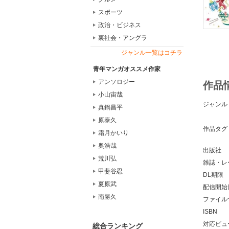
スポーツ
政治・ビジネス
裏社会・アングラ
ジャンル一覧はコチラ
青年マンガオススメ作家
アンソロジー
作品
小山宙哉
ジャンル
真鍋昌平
原泰久
作品タグ
霜月かいり
奥浩哉
出版社
荒川弘
雑誌・レ
甲斐谷忍
DL期限
夏原武
配信開始
南勝久
ファイル
ISBN
対応ビュ
総合ランキング