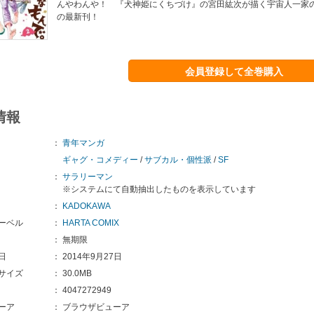
んやわんや！ 『犬神姫にくちづけ』の宮田紘次が描く宇宙人一家
の最新刊！
会員登録して全巻購入
情報
：
青年マンガ
ギャグ・コメディー
/
サブカル・個性派
/
SF
：
サラリーマン
※システムにて自動抽出したものを表示しています
：
KADOKAWA
ーベル
：
HARTA COMIX
：
無期限
日
：
2014年9月27日
サイズ
：
30.0MB
：
4047272949
ーア
：
ブラウザビューア