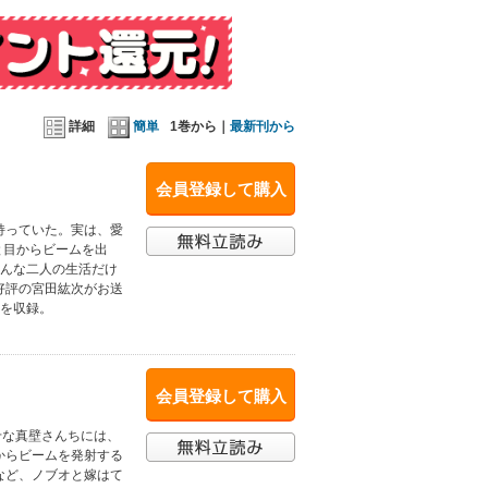
詳細
簡単
1巻から｜
最新刊から
会員登録して購入
持っていた。実は、愛
と目からビームを出
そんな二人の生活だけ
好評の宮田紘次がお送
画を収録。
会員登録して購入
せな真壁さんちには、
からビームを発射する
など、ノブオと嫁はて