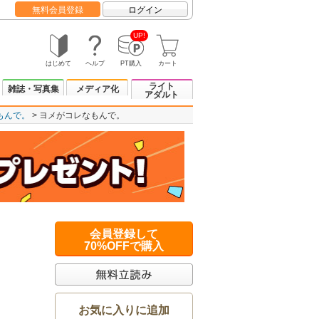
無料会員登録
ログイン
UP!
はじめて
ヘルプ
PT購入
カート
ライト
雑誌・写真集
メディア化
アダルト
もんで。
ヨメがコレなもんで。
会員登録して
70%OFFで購入
お気に入りに追加