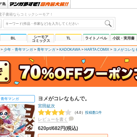
ア島
電子書籍ならコミックシーモア！
シーモア
BL
TL
ライトノベル
小説・実用書
コミックス
少年・青年マンガ
青年マンガ
KADOKAWA
HARTA COMIX
ヨメがコレな
ヨメがコレなもんで。
青年マンガ
宮田紘次
（4.0）
投稿数1件
レビューを書く
620pt/682円(税込)