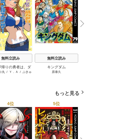
N
x
e
t
無料立読み
無料立読み
無料立読み
界帰りの勇者は、ダ
キングダム
スーパーの裏でヤニ吸う
コ丸
/
Ｙ．Ａ
/
ぷきゅ
原泰久
地主
ョンが出現した現実
ふたり
のすけ
で、インフルエンサ
なって金を稼ぎま
す！
もっと見る
4位
5位
6位