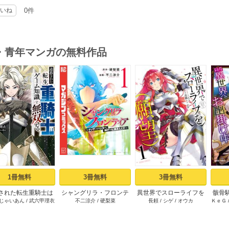
いね
0件
・青年マンガの無料作品
s
1冊無料
3冊無料
3冊無料
された転生重騎士は
シャングリラ・フロンテ
異世界でスローライフを
骸骨
じゃいあん
/
武六甲理衣
不二涼介
/
硬梨菜
長頼
/
シゲ
/
オウカ
ＫｅＧ
ーム知識で無双する
ィア（１） ～クソゲー
（願望） 1
（１）
ハンター、神ゲーに挑ま
んとす～