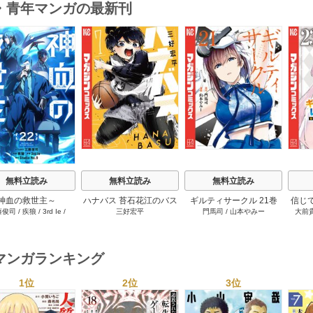
・青年マンガの最新刊
s
無料立読み
無料立読み
無料立読み
神血の救世主～
ハナバス 苔石花江のバス
ギルティサークル 21巻
信じ
藤俊司
/
疾狼
/
3rd Ie
/
三好宏平
門馬司
/
山本やみー
大前
0000001％を引き当て
ケ論 7巻
ジョ
Studio No.9
へ～【電子書籍特典
たが
付】 22巻
ャ』で
達を
マンガランキング
ィー
讐＆
1位
2位
3位