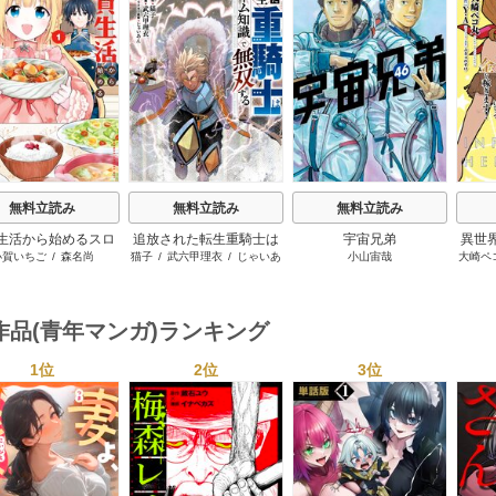
s
無料立読み
無料立読み
無料立読み
生活から始めるスロ
追放された転生重騎士は
宇宙兄弟
異世
小賀いちご
/
森名尚
猫子
/
武六甲理衣
/
じゃいあ
小山宙哉
大崎ペ
ーライフ
ゲーム知識で無双する
ンジ
ん
世界
ーに
作品(青年マンガ)ランキング
1位
2位
3位
s