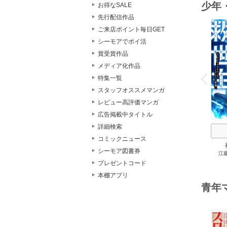
少年
お得なSALE
先行配信作品
ご来店ポイント毎日GET
シーモアでポイ活
賞受賞作品
o
メディア化作品
v
P
r
e
i
u
特集一覧
スタッフオススメマンガ
レビュー高評価マンガ
広告掲載中タイトル
詳細検索
コミックニュース
シーモア図書券
江
0.0
プレゼントコード
最強
本棚アプリ
青年