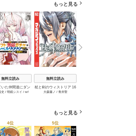
ました～（1）
もっと見る
N
x
e
t
無料立読み
無料立読み
無料立読み
ていた仲間達にダン
杖と剣のウィストリア 16
【単話版】ムシバミヒメ
俺だけ
貴史
/
明鏡シスイ
/
tef
大森藤ノ
/
青井聖
東元俊哉
江藤俊
ン奥地で殺されかけ
巻
44巻
界のチ
/
3rd Ie
ギフト『無限ガチ
れた～
レベル9999の仲間
手に入れて元パーテ
もっと見る
メンバーと世界に復
『ざまぁ！』しま
4位
5位
6位
す！ 23巻