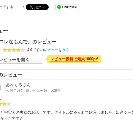
ェアする
：
ュー
コレなもんで。のレビュー
：
4.0
1件のレビューをみる
レビュー投稿で最大1000pt!
レビューを書く
のレビュー
あれぐろ
さん
(女性/40代)
総レビュー数：528件
人
人と宇宙人の夫婦のお話しです。タイトルに惹かれて購入しました。出産シー
かったです?