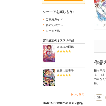
シーモアを楽しもう!
ご利用ガイド
初めての方へ
シーモア島
宮田紘次のオススメ作品
ききみみ図鑑
作品
極々平凡
真昼に深夜子
る （2
の差なん
録。
もっと見る
SF
HARTA COMIXのオススメ作品