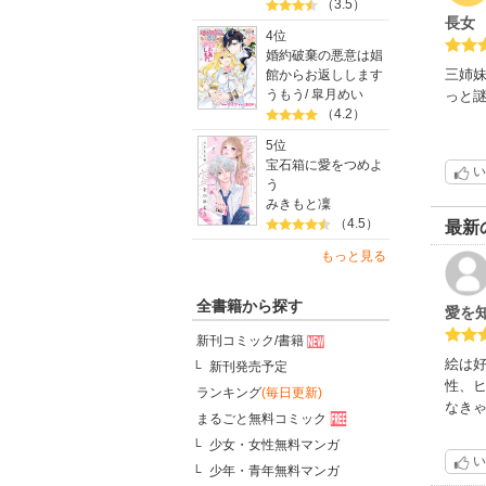
（3.5）
長女
4位
婚約破棄の悪意は娼
三姉
館からお返しします
うもう
/
皐月めい
っと
（4.2）
5位
宝石箱に愛をつめよ
い
う
みきもと凜
（4.5）
最新
もっと見る
全書籍から探す
愛を
新刊コミック/書籍
絵は
新刊発売予定
性、
ランキング
(毎日更新)
なき
まるごと無料コミック
少女・女性無料マンガ
い
少年・青年無料マンガ