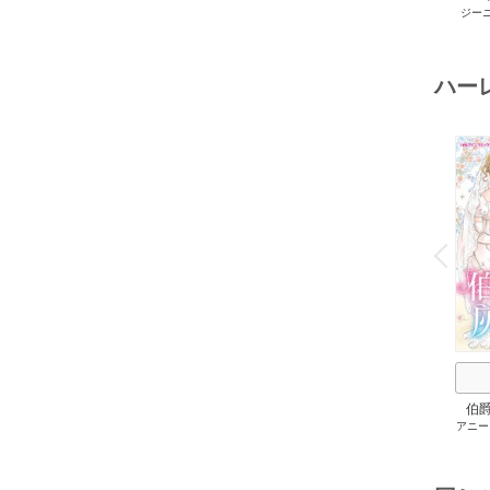
ジー
セット 
メアリ
サキ
/
アン
ハー
o
v
P
r
e
i
u
伯
アニー