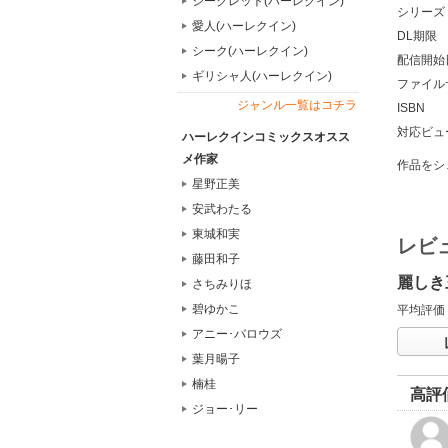
シークレット(ハーレクイン)
シリーズ
愛人(ハーレクイン)
DL期限
シーク(ハーレクイン)
配信開始
ギリシャ人(ハーレクイン)
ファイル
ジャンル一覧はコチラ
ISBN
対応ビュ
ハーレクインコミックスオスス
メ作家
作品をシ
星野正美
安武わたる
東城和実
レビ
藤田和子
麗しき
さちみりほ
碧ゆかこ
平均評価
アニー･バロウズ
葉月暘子
楠桂
高評
ジョー･リー