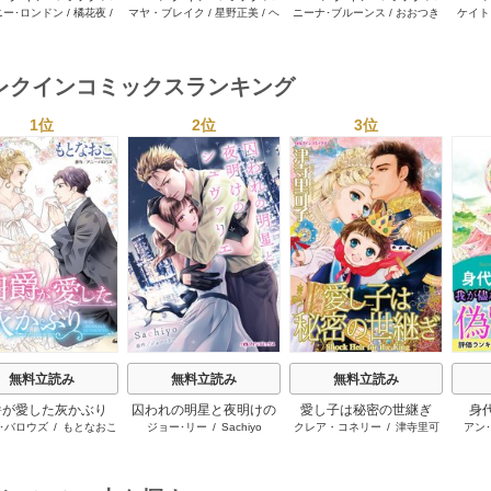
ニー･ロンドン
/
橘花夜
/
マヤ・ブレイク
/
星野正美
/
ヘ
ニーナ･ブルーンス
/
おおつき
ケイト
2026年 vol.1064
セット 2026年 vol.1002
セット 2026年 vol.1063
セット 
ー･ライアンズ
/
花牟礼
レン･ブルックス
/
のわきねい
/
ちずる
/
レベッカ･ヨーク
/
稜
ーザン
1巻
1巻
1巻
サラ･モーガン
/
星合操
/
マーガレット･ウェイ
/
一重夕
敦水
/
ケイト･ハーディ
/
海野
津谷さ
･ウィール
/
津寺里可子
子
みつる
/
サラ･ウッド
/
流水凛
レクインコミックスランキング
子
1位
2位
3位
s
無料立読み
無料立読み
無料立読み
爵が愛した灰かぶり
囚われの明星と夜明けの
愛し子は秘密の世継ぎ
身
･バロウズ
/
もとなおこ
ジョー･リー
/
Sachiyo
クレア・コネリー
/
津寺里可
アン
シュヴァリエ
子