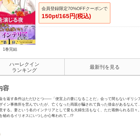
会員登録限定70%OFFクーポンで
150pt/165円(税込)
1巻完結
ハーレクイン
最新刊を見る
ランキング
内容
金を返す条件はただひとつ――「便宜上の妻になることだ」会って間もないギリシ
ザイン事務所を営んでいたが、亡くなった両親が騙されて負った借金があるなんて
意する。妻という名のインテリアとして愛も夫婦生活もなく、ただ着飾られる日々
を秘めるイリオスにいつしか心奪われて…!?