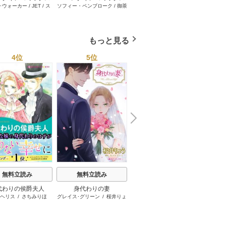
･ウォーカー
/
JET
/
ス
ソフィー・ペンブローク
/
御茶
サラ･モーガン
/
友井美穂
/
ケ
イヴォ
2026年 vol.1001
セット 2026年 vol.1062
セット 2026年 vol.1000
セット 
・スペンサー・ポール
/
まちこ
/
ジョー･リー
/
内田一
イ･ソープ
/
川崎ひろこ
/
オー
和
/
ミ
1巻
1巻
1巻
とみ
/
ロザリー･アッシ
奈
/
キャロル･モーティマー
/
ドラ･アダムス
/
黒田かすみ
本果林
/
ュ
/
雁えりか
雁えりか
/
エミリー･ローズ
/
一ノ関りん子
もっと見る
4位
5位
6位
N
x
e
t
無料立読み
無料立読み
無料立読み
代わりの侯爵夫人
身代わりの妻
身体だけの関係 vol.3
仮
･ヘリス
/
さちみりほ
グレイス･グリーン
/
桜井りょ
リン･グレアム
/
サラ･クレイ
デボラ･
う
ヴン
/
アマンダ･ブラウニン
グ
/
マーガレット･メイヨ
ー
/
岡田純子
/
ながさわさと