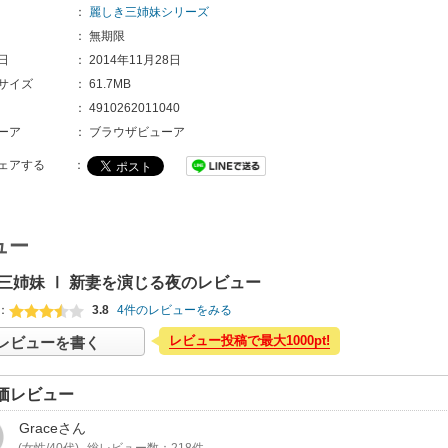
：
麗しき三姉妹シリーズ
：
無期限
日
：
2014年11月28日
サイズ
：
61.7MB
：
4910262011040
ーア
：
ブラウザビューア
ェアする
：
ュー
三姉妹 Ⅰ 新妻を演じる夜のレビュー
：
3.8
4件のレビューをみる
レビュー投稿で最大1000pt!
レビューを書く
価レビュー
Grace
さん
(女性/40代)
総レビュー数：218件