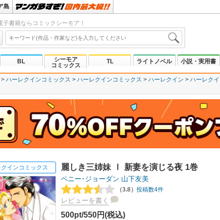
ア島
電子書籍ならコミックシーモア！
シーモア
BL
TL
ライトノベル
小説・実用書
コミックス
ハーレクインコミックス
ハーレクインコミックス
ハーレクイン
ハーレクイ
麗しき三姉妹 Ⅰ 新妻を演じる夜 1巻
レクインコミックス
ペニー･ジョーダン
山下友美
（3.8）
投稿数4件
レビューを書く
500pt/550円(税込)