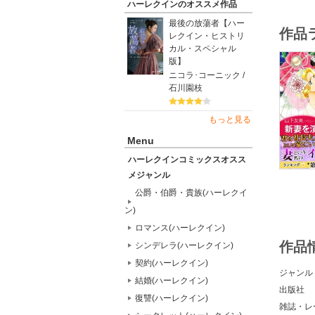
ハーレクインのオススメ作品
最後の放蕩者【ハー
作品
レクイン・ヒストリ
カル・スペシャル
版】
ニコラ･コーニック /
石川園枝
もっと見る
Menu
ハーレクインコミックスオスス
メジャンル
公爵・伯爵・貴族(ハーレクイ
ン)
ロマンス(ハーレクイン)
作品
シンデレラ(ハーレクイン)
契約(ハーレクイン)
ジャンル
結婚(ハーレクイン)
出版社
復讐(ハーレクイン)
雑誌・レ