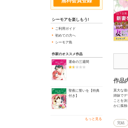
無料会員登録
シーモアを楽しもう!
ご利用ガイド
初めての方へ
シーモア島
作家のオススメ作品
運命の三週間
作品
莫大な借
聖夜に誓いを【特典
姉妹でデ
付き】
ことを決
かに孤独
もっと見る
完結