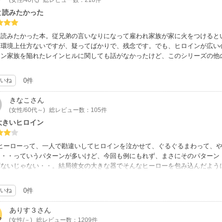
と読みたかった
と読みたかった本。従兄弟の言いなりになって雇われ家族が家に火をつけると
も環境上仕方ないですが、疑ってばかりで、残念です。でも、ヒロインが広い
イン家族を陥れたレインヒルに関しても話がなかったけど、このシリーズの他
いね
0件
きなこ
さん
(女性/60代～)
総レビュー数：105件
大きいヒロイン
のヒーローって、一人で勘違いしてヒロインを泣かせて、ぐるぐるまわって、
・・・っていうパターンが多いけど、今回も例にもれず、まさにそのパターン
ずないじゃない・・。結局彼女の大きな器でそんなヒーローを包み込んだよう
番いいことをする、ベストを尽くすそんなヒロイン！！大人の女性！です。ヒ
れば・・あきませんで！！
いね
0件
ありす３
さん
(女性/－)
総レビュー数：1209件