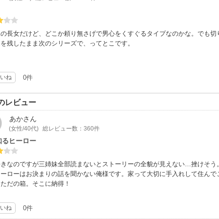
妹の長女だけど、どこか頼り無さげで男心をくすぐるタイプなのかな。でも切
謎を残したまま次のシリーズで、ってとこです。
いね
0件
のレビュー
あか
さん
(女性/40代)
総レビュー数：360件
知るヒーロー
好きなのですが三姉妹全部読まないとストーリーの全貌が見えない…挫けそう
ヒーローはお決まりの話を聞かない俺様です。家って大切に手入れして住んで
ゃただの箱。そこに納得！
いね
0件