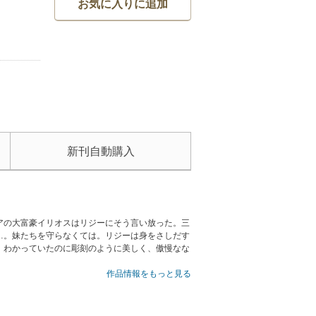
お気に入りに追加
新刊自動購入
アの大富豪イリオスはリジーにそう言い放った。三
…。妹たちを守らなくては。リジーは身をさしだす
。わかっていたのに彫刻のように美しく、傲慢なな
作品情報をもっと見る