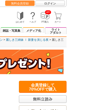
無料会員登録
ログイン
UP!
はじめて
ヘルプ
PT購入
カート
ライト
雑誌・写真集
メディア化
アダルト
ン
麗しき三姉妹 Ⅰ 新妻を演じる夜
麗しき三
会員登録して
70%OFFで購入