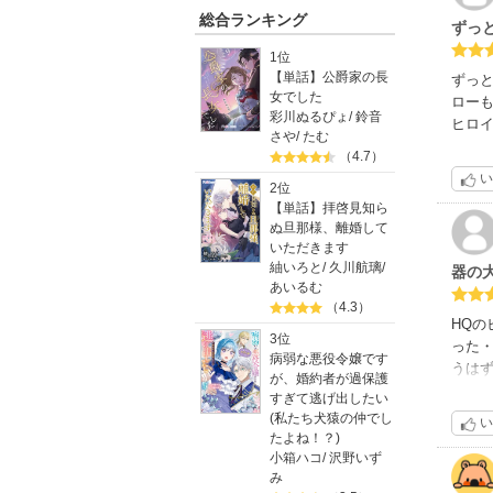
総合ランキング
ずっ
1位
【単話】公爵家の長
ずっ
女でした
ロー
彩川ぬるぴょ
/
鈴音
ヒロ
さや
/
たむ
（4.7）
い
2位
【単話】拝啓見知ら
ぬ旦那様、離婚して
いただきます
紬いろと
/
久川航璃
/
器の
あいるむ
（4.3）
HQ
3位
った
病弱な悪役令嬢です
うは
が、婚約者が過保護
時一
すぎて逃げ出したい
なけ
(私たち犬猿の仲でし
い
たよね！？)
小箱ハコ
/
沢野いず
み