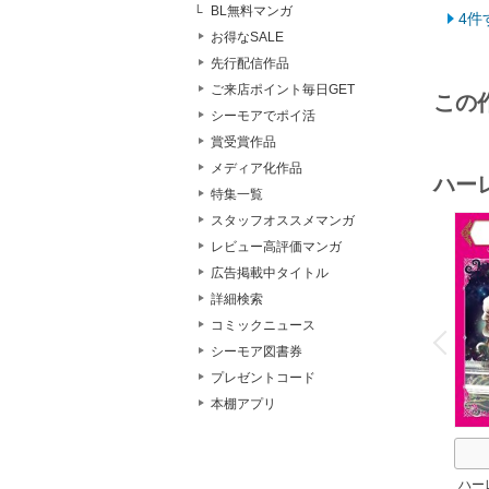
BL無料マンガ
4件
お得なSALE
先行配信作品
ご来店ポイント毎日GET
この
シーモアでポイ活
賞受賞作品
メディア化作品
ハー
特集一覧
スタッフオススメマンガ
レビュー高評価マンガ
広告掲載中タイトル
詳細検索
o
v
コミックニュース
P
r
e
i
u
シーモア図書券
プレゼントコード
本棚アプリ
ハー