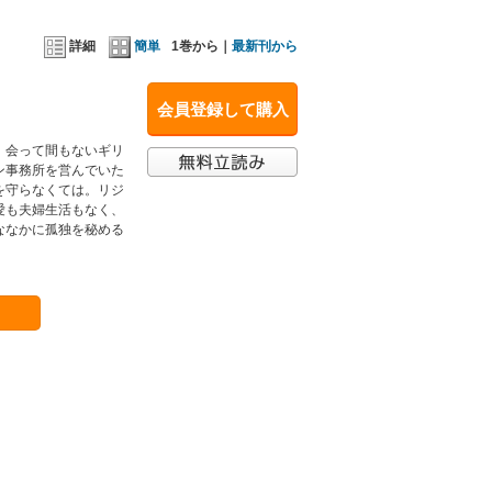
詳細
簡単
1巻から｜
最新刊から
会員登録して購入
」会って間もないギリ
ン事務所を営んでいた
を守らなくては。リジ
愛も夫婦生活もなく、
ななかに孤独を秘める