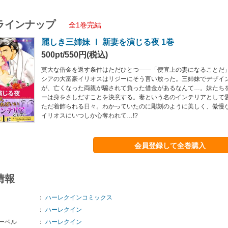
ラインナップ
全1巻完結
麗しき三姉妹 Ⅰ 新妻を演じる夜 1巻
500pt/550円(税込)
莫大な借金を返す条件はただひとつ――「便宜上の妻になることだ
シアの大富豪イリオスはリジーにそう言い放った。三姉妹でデザイ
が、亡くなった両親が騙されて負った借金があるなんて…。妹たち
ーは身をさしだすことを決意する。妻という名のインテリアとして
ただ着飾られる日々。わかっていたのに彫刻のように美しく、傲慢
イリオスにいつしか心奪われて…!?
会員登録して全巻購入
情報
：
ハーレクインコミックス
：
ハーレクイン
ーベル
：
ハーレクイン