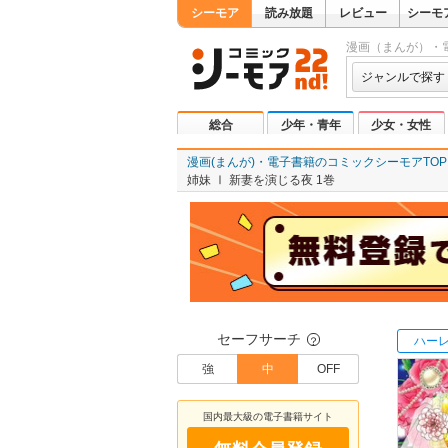
シーモア
読み放題
レビュー
シーモ
漫画（まんが）・
ジャンルで探す
総合
少年・青年
少女・女性
漫画(まんが)・電子書籍のコミックシーモアTOP
姉妹 Ⅰ 新妻を演じる夜 1巻
セーフサーチ
ハー
？
強
中
OFF
国内最大級の電子書籍サイト