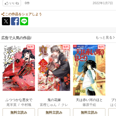
0件
2022年1月7日
いいね
この作品をシェアしよう
もっと見る
広告で人気の作品!
無料
無料
無料
ふつつかな悪女で
鬼の花嫁
天は赤い河のほと
ブ
尾羊英
/
中村颯
富樫じゅん
/
クレ
篠原千絵
は
はございますが ～
り
復
希
/
ゆき哉
ハ
お
雛宮蝶鼠とりかえ
無料立読み
無料立読み
無料立読み
伝～