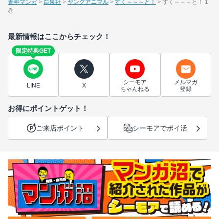
青年マンガ
白泉社
ヤングアニマル
すく～～～と！
すく～～～と！ 1
巻
最新情報はここからチェック！
限定特典GET
シーモア
メルマガ
LINE
X
ちゃんねる
登録
お得にポイントゲット！
ご来店ポイント
シーモアでポイ活