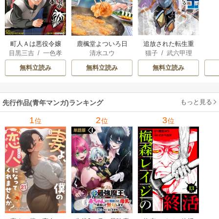
町人Ａは悪役令嬢
追放された転生重
鹿楓堂よついろ日
目黒三吉
/
一色孝
猫子
/
武六甲理
清水ユウ
をどうしても救い
騎士はゲーム知識
和
太郎
/
Parum
衣
/
じゃいあん
たい ～どぶと空
で無双する
無料立読み
無料立読み
無料立読み
と氷の姫君～
もっと見る
先行作品(青年マンガ)ランキング
1
2
3
位
位
位