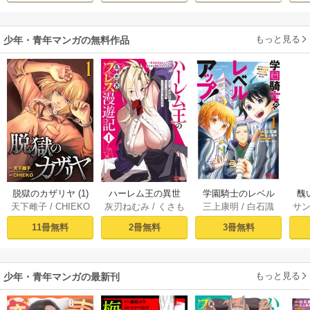
もっと見る
少年・青年マンガの無料作品
脱獄のカザリヤ (1)
ハーレム王の異世
学園騎士のレベル
醜
天下雌子
/
CHIEKO
灰刃ねむみ
/
くさも
三上康明
/
白石識
サ
界プレス漫遊記 ～
アップ！レベル100
同
ち
最強無双のおじさ
0超えの転生者、落
皇
11冊無料
2冊無料
3冊無料
んはあらゆる種族
ちこぼれクラスに
喪
を嫁にする～（コ
入学。そして、
ミック） 1巻
（コミック） ： 1
もっと見る
少年・青年マンガの最新刊