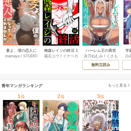
妻よ、僕の恋人に
梅森レイジの終活 1
ハーレム王の異世
学
mamaya
/
STUDIO
蔵石ユウ
/
イナベカ
灰刃ねむみ
/
くさも
白
なってくれません
3巻
界プレス漫遊記 ～
アッ
ZOON
ズ
/
STUDIO ZOON
ち
か？ 21巻
最強無双のおじさ
0
無料立読み
んはあらゆる種族
ち
を嫁にする～（コ
ミック） 6巻
（
もっと見る
青年マンガランキング
1
2
3
位
位
位