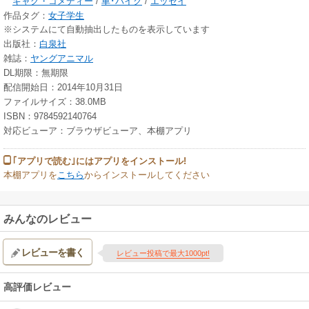
ギャグ・コメディー
/
車･バイク
/
エッセイ
作品タグ：
女子学生
※システムにて自動抽出したものを表示しています
出版社：
白泉社
雑誌：
ヤングアニマル
DL期限：無期限
配信開始日：2014年10月31日
ファイルサイズ：38.0MB
ISBN：9784592140764
対応ビューア：ブラウザビューア、本棚アプリ
｢アプリで読む｣にはアプリをインストール!
本棚アプリを
こちら
からインストールしてください
みんなのレビュー
レビューを書く
レビュー投稿で最大1000pt!
高評価レビュー