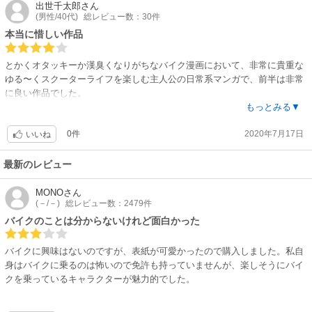
出世千太郎
さん
(男性/40代)
総レビュー数：30件
本当に惜しい作品
とかくオタッキーか漢臭くなりがちなバイク漫画において、非常に貴重な
ゆる〜くスクーターライフを楽しむ主人公の日常系マンガで、前半は非常
に良い作品でした。
もっとみる▼
バイクに知識のあまりなかったであろう作者の立ち位置も良かったのです
0件
2020年7月17日
が、オタッキーどもから、ヤマハ推しだとか金貰ってるだとか酷いイチャ
いいね
モンつけられて以降、変なライテク漫画になってしまいました。
最新のレビュー
しかしながら、バイク漫画としては、知識がなくても楽しめる作品だけ
に、ガチガチなやつが合わない方にはお勧めできます。
MONO
さん
(－/－)
総レビュー数：2479件
あーだこーだイチャモンつけて喜びたい人は、カス虎でも読んでください
バイクのことは分からないけれど面白かった
バイクに興味はないのですが、表紙が可愛かったので購入しました。私自
身はバイクに乗るのは怖いので免許も持っていませんが、楽しそうにバイ
クを乗っているキャラクターが魅力的でした。