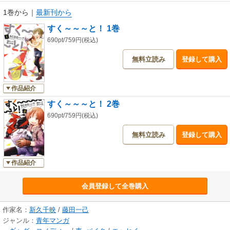
1巻から
｜
最新刊から
すく～～～と！ 1巻
690pt/759円(税込)
無料立読み
登録して購入
作品紹介
すく～～～と！ 2巻
690pt/759円(税込)
無料立読み
登録して購入
作品紹介
会員登録して全巻購入
作家名：
新久千映
/
藤田一己
ジャンル：
青年マンガ