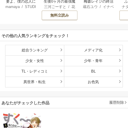
妻よ、僕の恋人に
生後0ヶ月の最強魔
梅森レイジの終活
mamaya
/
STUDI
三河ごーすと
/
花
蔵石ユウ
/
イナベ
ナ
なってくれません
王 食べるだけ強
O ZOON
房雪
/
マップ
カズ
/
STUDIO ZO
核
か？
くなるチート能力
無料立読み
ON
持ち転生者だけど
赤ちゃんなので英
雄たちの母乳で成
その他の人気ランキングをチェック！
長して無双します
総合ランキング
メディア化
少女・女性
少年・青年
TL・レディコミ
BL
異世界・転生
お色気
履歴削除
あなたがチェックした作品