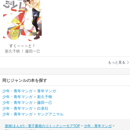
すく～～～と！
新久千映
/
藤田一己
もっと見る
同じジャンルの本を探す
少年・青年マンガ
>
青年マンガ
少年・青年マンガ
>
新久千映
少年・青年マンガ
>
藤田一己
少年・青年マンガ
>
白泉社
少年・青年マンガ
>
ヤングアニマル
漫画(まんが)・電子書籍のコミックシーモアTOP
少年・青年マンガ