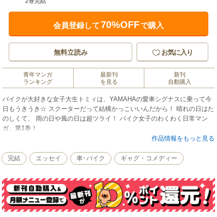
2巻完結
70%OFF
会員登録して
で購入
無料立読み
お気に入り
青年マンガ
最新刊
新刊
ランキング
を見る
自動購入
バイクが大好きな女子大生トミィは、YAMAHAの愛車シグナスに乗って今
日もうきうき☆ スクーターだって結構かっこいいんだから！ 晴れの日はた
のしくて、 雨の日や風の日は超ツライ！ バイク女子のわくわく日常マン
ガ、第1巻！
作品情報をもっと見る
完結
エッセイ
車･バイク
ギャグ・コメディー