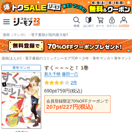
検索
はじめて
カート
ログイン
会員登録
漫画（マンガ）・電子書籍が国内最大級!!
漫画(まんが)・電子書籍のコミックシーモアTOP
少年・青年マンガ
青年マンガ
すく～～～と！ 1巻
青年マンガ
新久千映
藤田一己
2件
690pt/759円(税込)
会員登録限定70%OFFクーポンで
207pt/227円(税込)