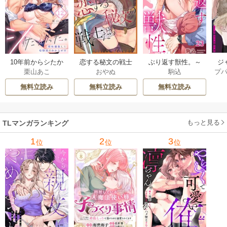
ジ
10年前からシたか
恋する秘文の戦士
ぶり返す獣性。～
プ
栗山あこ
おやぬ
駒込
ク！
った。～理性爆散
たち【forcs edite
カースト上位な男
した幼馴染のわか
d】 43-44巻
の、10年越しの激
無料立読み
無料立読み
無料立読み
らせＨ 12巻
愛 23巻
もっと見る
TLマンガランキング
1
2
3
位
位
位