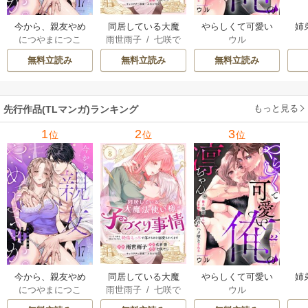
今から、親友やめ
同居している大魔
やらしくて可愛い
姉
につやまにつこ
雨世雨子
/
七咲で
ウル
ようか。～腐れ縁
法使い様の子づく
俺の凛ちゃん。～
し
ら
/
佐倉響
/
よな
同僚は甘い快楽で
り事情 こっそり家
隣人後輩くんのイ
っ
無料立読み
無料立読み
無料立読み
が月見
私を壊す～
を出るつもりが、
キすぎた執着にハ
絶倫えっちで蕩け
メ堕とされる～
るほど溺愛されて
もっと見る
先行作品(TLマンガ)ランキング
ます
1
2
3
位
位
位
今から、親友やめ
同居している大魔
やらしくて可愛い
姉
につやまにつこ
雨世雨子
/
七咲で
ウル
ようか。～腐れ縁
法使い様の子づく
俺の凛ちゃん。～
し
ら
/
佐倉響
/
よな
同僚は甘い快楽で
り事情 こっそり家
隣人後輩くんのイ
っ