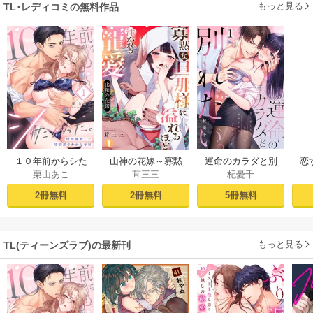
もっと見る
TL･レディコミの無料作品
１０年前からシた
山神の花嫁～寡黙
運命のカラダと別
恋
栗山あこ
茸三三
杞憂千
かった。～理性爆
な旦那様に溢れる
れたい。～思い出
たち
散した幼馴染のわ
ほど注がれる寵愛
したくなかった、
2冊無料
2冊無料
5冊無料
からせＨ（１）
～【TL版】 1巻
元カレとのズブズ
ブH（1）
もっと見る
TL(ティーンズラブ)の最新刊