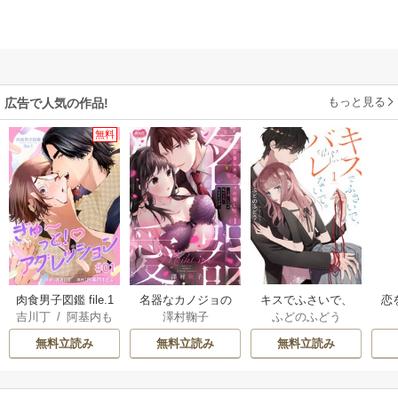
もっと見る
広告で人気の作品!
無料
肉食男子図鑑 file.1
名器なカノジョの
キスでふさいで、
恋
吉川丁
/
阿基内も
澤村鞠子
ふどのふどう
ぎゅ〜っと！アグ
愛し方。 ～弁護士
バレないで。【描
ュ
どる
レッション 【短
上司が私に本気に
き下ろしおまけ付
様
無料立読み
無料立読み
無料立読み
編】
なるそうです～
き特装版】
【単行本】