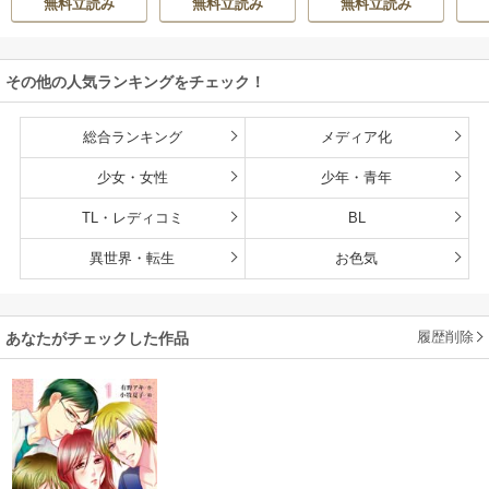
無料立読み
無料立読み
無料立読み
が月見
私を壊す～
を出るつもりが、
キすぎた執着にハ
絶倫えっちで蕩け
メ堕とされる～
るほど溺愛されて
その他の人気ランキングをチェック！
ます
総合ランキング
メディア化
少女・女性
少年・青年
TL・レディコミ
BL
異世界・転生
お色気
履歴削除
あなたがチェックした作品