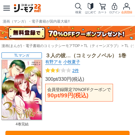
検索
はじめて
カート
ログイン
会員登録
漫画（マンガ）・電子書籍が国内最大級!!
漫画(まんが)・電子書籍のコミックシーモアTOP
TL（ティーンズラブ）
TL（
３人の彼…（コミックノベル） 1巻
TLマンガ
有野アキ
小牧夏子
2件
300pt/330円(税込)
会員登録限定70%OFFクーポンで
90pt/99円(税込)
4巻完結