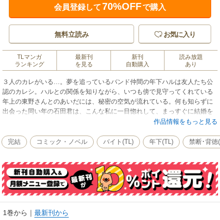
70%OFF
会員登録して
で購入
無料立読み
お気に入り
TLマンガ
最新刊
新刊
読み放題
ランキング
を見る
自動購入
あり
３人のカレがいる…。夢を追っているバンド仲間の年下ハルは友人たち公
認のカレシ。ハルとの関係を知りながら、いつも傍で見守ってくれている
年上の東野さんとのあいだには、秘密の空気が流れている。何も知らずに
出会った同い年の石田君は、こんな私に一目惚れして、まっすぐに結婚を
申し込まれ…。それぞれに見せる自分の顔に戸惑いながら、ほんとうの自
作品情報をもっと見る
分を探し、運命の相手にたどり着く…
完結
コミック・ノベル
バイト(TL)
年下(TL)
禁断･背徳(
1巻から
｜
最新刊から