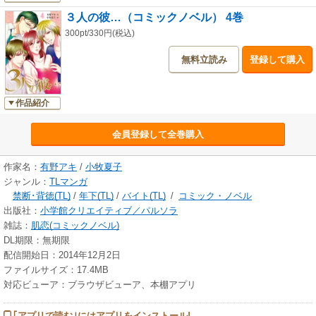
３人の彼…（コミックノベル） 4巻
300pt/330円(税込)
無料立読み
登録して購入
作品紹介
会員登録して全巻購入
作家名：
有野アキ
/
小牧夏子
ジャンル：
TLマンガ
禁断･背徳(TL)
/
年下(TL)
/
バイト(TL)
/
コミック・ノベル
出版社：
小学館クリエイティブ／パルソラ
雑誌：
肌恋(コミックノベル)
DL期限：無期限
配信開始日：2014年12月2日
ファイルサイズ：17.4MB
対応ビューア：ブラウザビューア、本棚アプリ
｢アプリで読む｣にはアプリをインストール!