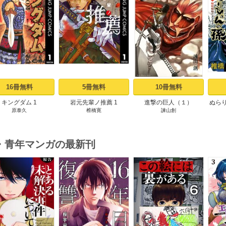
s
16冊無料
5冊無料
10冊無料
キングダム 1
岩元先輩ノ推薦 1
進撃の巨人（１）
ぬら
原泰久
椎橋寛
諫山創
・青年マンガの最新刊
s