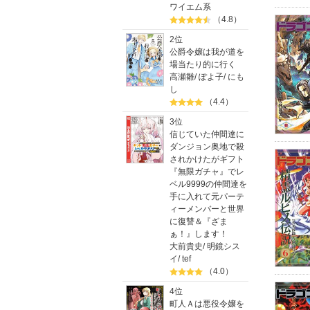
ワイエム系
（4.8）
2位
公爵令嬢は我が道を
場当たり的に行く
高瀬雛
/
ぽよ子
/
にも
し
（4.4）
3位
信じていた仲間達に
ダンジョン奥地で殺
されかけたがギフト
『無限ガチャ』でレ
ベル9999の仲間達を
手に入れて元パーテ
ィーメンバーと世界
に復讐＆『ざま
ぁ！』します！
大前貴史
/
明鏡シス
イ
/
tef
（4.0）
4位
町人Ａは悪役令嬢を