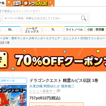
ア島
電子書籍ならコミックシーモア！
シーモア
BL
TL
ライトノベル
小説・実用書
コミックス
少年・青年マンガ
少年マンガ
スクウェア・エニックス
月刊Gファンタジー
説 1巻
ドラゴンクエスト 精霊ルビス伝説 1巻
少年マンガ
久美沙織
阿部ゆたか
堀井雄二
レビュー募集中！
757pt/832円(税込)