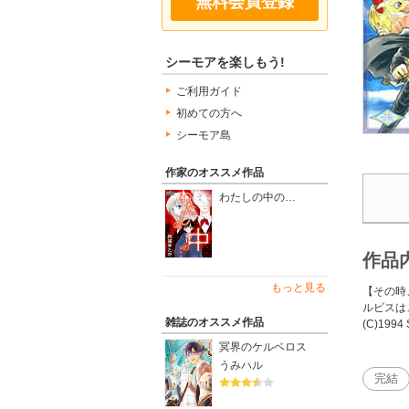
無料会員登録
シーモアを楽しもう!
ご利用ガイド
初めての方へ
シーモア島
作家のオススメ作品
わたしの中の…
作品
もっと見る
【その時
ルビスは
雑誌のオススメ作品
(C)1994 
冥界のケルベロス
うみハル
完結