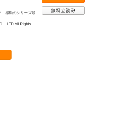
？ 感動のシリーズ最
O.，LTD.All Rights