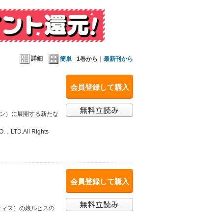
詳細
簡単
1巻から｜
最新刊から
会員登録して購入
ーン）に展開する新たな
O.，LTD.All Rights
会員登録して購入
ティス）の娘ルビスの