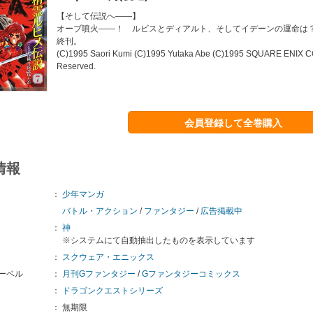
【そして伝説へ――】
オーブ噴火――！ ルビスとディアルト、そしてイデーンの運命は
終刊。
(C)1995 Saori Kumi (C)1995 Yutaka Abe (C)1995 SQUARE ENIX C
Reserved.
会員登録して全巻購入
情報
：
少年マンガ
バトル・アクション
/
ファンタジー
/
広告掲載中
：
神
※システムにて自動抽出したものを表示しています
：
スクウェア・エニックス
ーベル
：
月刊Gファンタジー
/
Gファンタジーコミックス
：
ドラゴンクエストシリーズ
：
無期限