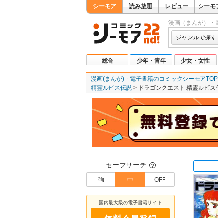
シーモア
読み放題
レビュー
シーモ
漫画（まんが）・
ジャンルで探す
総合
少年・青年
少女・女性
漫画(まんが)・電子書籍のコミックシーモアTOP
精霊ルビス伝説
ドラゴンクエスト 精霊ルビス伝
セーフサーチ
？
強
中
OFF
国内最大級の電子書籍サイト