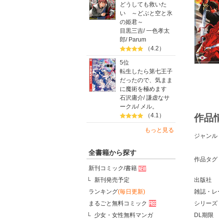
どうしても救いた
い ～どぶと空と氷
の姫君～
目黒三吉
/
一色孝太
郎
/
Parum
（4.2）
5位
転生したら第七王子
だったので、気まま
に魔術を極めます
石沢庸介
/
謙虚なサ
ークル
/
メル。
（4.1）
作品
もっと見る
ジャンル
全書籍から探す
作品タグ
新刊コミック/書籍
新刊発売予定
出版社
ランキング
(毎日更新)
雑誌・レ
まるごと無料コミック
シリーズ
少女・女性無料マンガ
DL期限