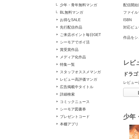
少年・青年無料マンガ
配信開始
BL無料マンガ
ファイル
お得なSALE
ISBN
先行配信作品
対応ビュ
ご来店ポイント毎日GET
作品をシ
シーモアでポイ活
賞受賞作品
メディア化作品
レビ
特集一覧
スタッフオススメマンガ
ドラゴ
レビュー高評価マンガ
レビュー
広告掲載中タイトル
詳細検索
コミックニュース
シーモア図書券
少年
プレゼントコード
本棚アプリ