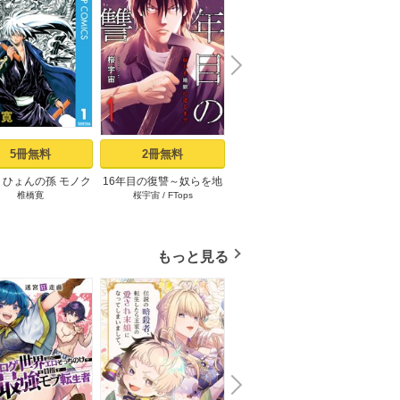
N
x
e
t
5冊無料
2冊無料
3冊無料
りひょんの孫 モノク
16年目の復讐～奴らを地
コウノドリ（１）
「変な
椎橋寛
桜宇宙
/
FTops
鈴ノ木ユウ
ささ
ロ版 1
獄に送るまで 1巻
時給×
もっと見る
N
x
e