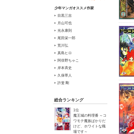
少年マンガオススメ作家
目黒三吉
月山可也
光永康則
尾田栄一郎
荒川弘
真島ヒロ
阿倍野ちゃこ
岸本斉史
久保帯人
許斐 剛
総合ランキング
1位
魔王城の料理番 ～コ
ワモテ魔族ばかりだ
けど、ホワイトな職
場です～