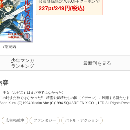
会員登録限定70%OFFクーポンで
227pt/249円(税込)
7巻完結
少年マンガ
最新刊を見る
ランキング
内容
、少女（ルビス）はまだ神ではなかった】
この時まだ神ではなかった!! 精霊や妖精たちの国（イデーン）に展開する新たなドラ
Saori Kumi (C)1994 Yutaka Abe (C)1994 SQUARE ENIX CO.，LTD.All Rights Rese
広告掲載中
ファンタジー
バトル・アクション