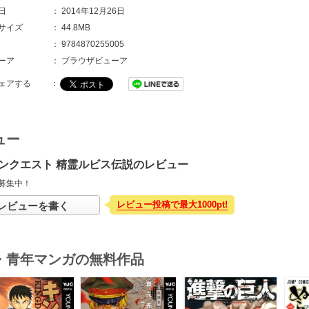
日
：
2014年12月26日
サイズ
：
44.8MB
：
9784870255005
ーア
：
ブラウザビューア
ェアする
：
ュー
ンクエスト 精霊ルビス伝説のレビュー
募集中！
レビュー投稿で最大1000pt!
レビューを書く
・青年マンガの無料作品