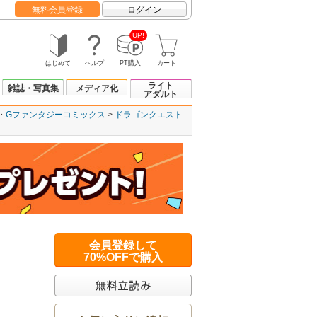
無料会員登録
ログイン
UP!
はじめて
ヘルプ
PT購入
カート
ライト
雑誌・写真集
メディア化
アダルト
Gファンタジーコミックス
ドラゴンクエスト
会員登録して
70%OFFで購入