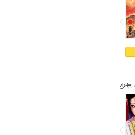
o
v
P
r
e
i
u
少年
o
v
P
r
e
i
u