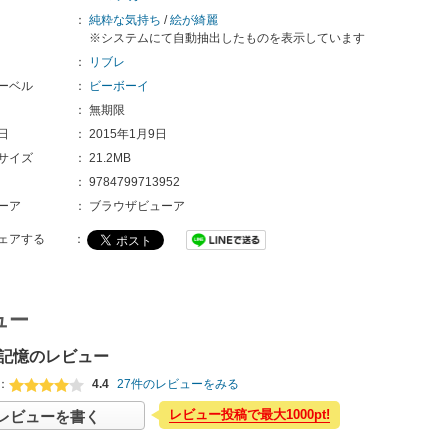
：
純粋な気持ち
/
絵が綺麗
※システムにて自動抽出したものを表示しています
：
リブレ
ーベル
：
ビーボーイ
：
無期限
日
：
2015年1月9日
サイズ
：
21.2MB
：
9784799713952
ーア
：
ブラウザビューア
ェアする
：
ュー
記憶のレビュー
：
4.4
27件のレビューをみる
レビュー投稿で最大1000pt!
レビューを書く