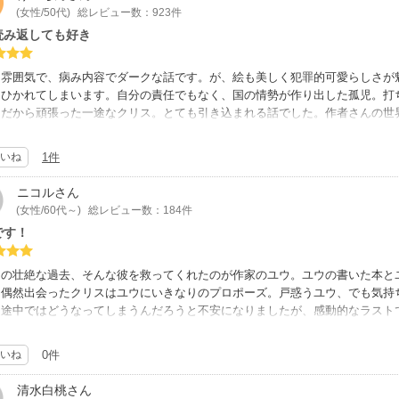
(女性/50代)
総レビュー数：923件
読み返しても好き
な雰囲気で、病み内容でダークな話です。が、絵も美しく犯罪的可愛らしさが
、ひかれてしまいます。自分の責任でもなく、国の情勢が作り出した孤児。打
きだから頑張った一途なクリス。とても引き込まれる話でした。作者さんの世
す。
いね
1件
ニコル
さん
(女性/60代～)
総レビュー数：184件
です！
スの壮絶な過去、そんな彼を救ってくれたのが作家のユウ。ユウの書いた本と
と偶然出会ったクリスはユウにいきなりのプロポーズ。戸惑うユウ、でも気持
、途中ではどうなってしまうんだろうと不安になりましたが、感動的なラスト
いね
0件
清水白桃
さん