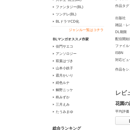
作品タグ
ファンタジー(BL)
ツンデレ(BL)
出版社
BLドラマCD化
雑誌・レ
ジャンル一覧はコチラ
DL期限
配信開始
BLマンガオススメ作家
ファイル
佳門サエコ
ISBN
アンソロジー
対応ビュ
双葉はづき
山本小鉄子
作品をシ
霜月かいり
紺色ルナ
鯛野ニッケ
レビ
柊みずか
花園の
三月えみ
平均評価
たうみまゆ
総合ランキング