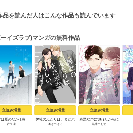
作品を読んだ人はこんな作品も読んでいます
(ボーイズラブ)マンガの無料作品
s
立読み増量
立読み増量
立読み増量
君は夏のなか 1巻
弊社のふたりは、まだ未
寡黙な声に惚れたからに
古矢渚
湊はつはる
黒井つむじ
遂らしい。１【コミック
は【おまけ付き電子限定
シーモア限定描き下ろし
版】