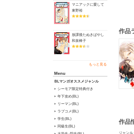
マニアックに愛して
東野裕
作品
放課後たぬきばやし
和泉棒子
もっと見る
Menu
BLマンガオススメジャンル
シーモア限定特典付き
年下攻め(BL)
リーマン(BL)
ラブコメ(BL)
学生(BL)
作品
同級生(BL)
ジャンル
大学生･院生(BL)