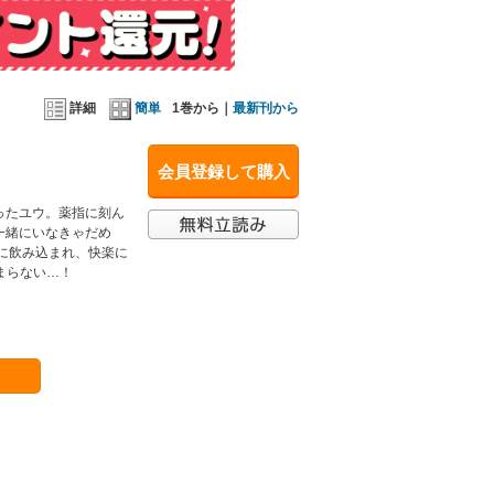
詳細
簡単
1巻から｜
最新刊から
会員登録して購入
ったユウ。薬指に刻ん
一緒にいなきゃだめ
に飲み込まれ、快楽に
まらない…！