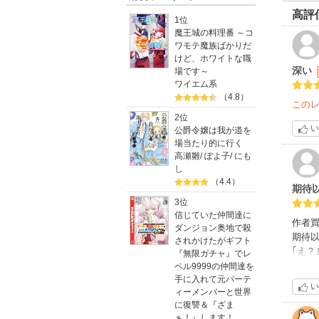
高評
1位
魔王城の料理番 ～コ
ワモテ魔族ばかりだ
けど、ホワイトな職
深い
場です～
ワイエム系
（4.8）
この
2位
い
公爵令嬢は我が道を
場当たり的に行く
高瀬雛
/
ぽよ子
/
にも
し
（4.4）
期待
3位
信じていた仲間達に
作者
ダンジョン奥地で殺
期待
されかけたがギフト
｢え
『無限ガチャ』でレ
しい作
ベル9999の仲間達を
手に入れて元パーテ
い
ィーメンバーと世界
に復讐＆『ざま
ぁ！』します！