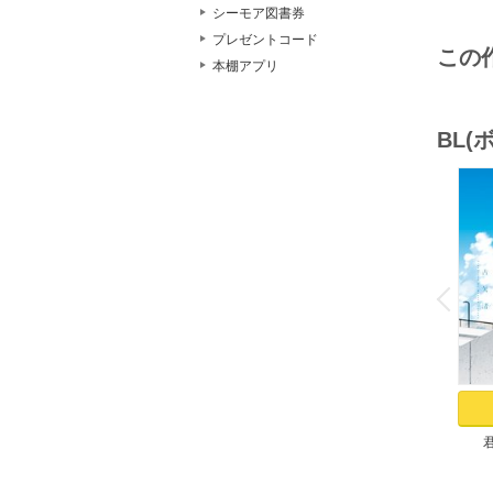
シーモア図書券
プレゼントコード
この
本棚アプリ
BL
o
v
P
r
e
i
u