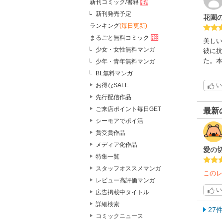
新刊コミック/書籍
新刊発売予定
花園
ランキング
(毎日更新)
まるごと無料コミック
美し
少女・女性無料マンガ
彼に
た。
少年・青年無料マンガ
BL無料マンガ
お得なSALE
い
先行配信作品
ご来店ポイント毎日GET
最新
シーモアでポイ活
賞受賞作品
メディア化作品
愛の
特集一覧
スタッフオススメマンガ
この
レビュー高評価マンガ
い
広告掲載中タイトル
詳細検索
27
コミックニュース