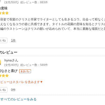
(女性/50代)
総レビュー数：883件
の意味
い容姿で長髪のクリスと作家でライターとしても生きるユウ。出会って程なく
抗えなくなるユウの姿に共感できます。タイトルの花園の意味を知るとクリス
本編のラストシーンはクリスの願いが込められていて、本当に素敵な場面だと
いね
1件
のレビュー
hyna
さん
(女性/40代)
総レビュー数：589件
切なさと喜び
ネタバレ
レビューはネタバレを含みます▼
いね
0件
件すべてのレビューをみる