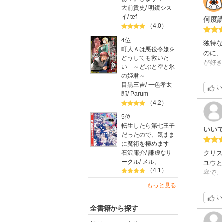
大前貴史
/
明鏡シス
イ
/
tef
何度
（4.0）
4位
独特
町人Ａは悪役令嬢を
のに
どうしても救いた
が好
い ～どぶと空と氷
冊で
の姫君～
目黒三吉
/
一色孝太
い
郎
/
Parum
（4.2）
5位
転生したら第七王子
いい
だったので、気まま
に魔術を極めます
石沢庸介
/
謙虚なサ
クリ
ークル
/
メル。
ユウ
（4.1）
容で
た。
もっと見る
い
全書籍から探す