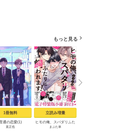
もっと見る
N
x
e
t
1冊無料
立読み増量
立読み増量
普通の恋愛(1)
ヒモの俺、スパダリふた
I’m your Prisoner お付き
だし
直正也
まぶた単
阿部あかね
りに飼われます！【単行
合い編 【電子限定特典付
輩！
本版／電子特装版小冊子
き】