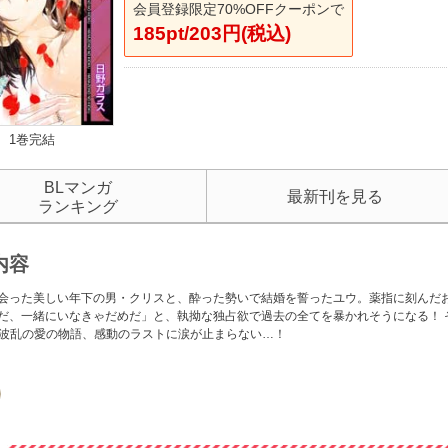
会員登録限定70%OFFクーポンで
185pt/203円(税込)
1巻完結
BLマンガ
最新刊を見る
ランキング
内容
会った美しい年下の男・クリスと、酔った勢いで結婚を誓ったユウ。薬指に刻んだ
だ、一緒にいなきゃだめだ」と、執拗な独占欲で過去の全てを暴かれそうになる！ 
? 波乱の愛の物語、感動のラストに涙が止まらない…！