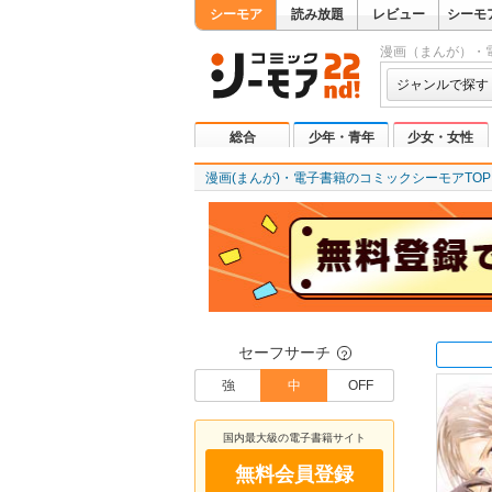
シーモア
読み放題
レビュー
シーモ
漫画（まんが）・
ジャンルで探す
総合
少年・青年
少女・女性
漫画(まんが)・電子書籍のコミックシーモアTOP
セーフサーチ
？
強
中
OFF
国内最大級の電子書籍サイト
無料会員登録