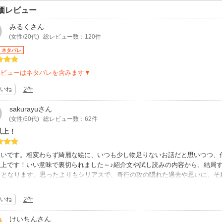
価レビュー
みるく
さん
(女性/20代)
総レビュー数：120件
ネタバレ
レビューはネタバレを含みます▼
いね
2件
sakurayu
さん
(女性/50代)
総レビュー数：62件
以上！
買いです。相変わらず綺麗な絵に、いつも少し物足りないお話だと思いつつ、
以上です！いい意味で裏切られました～♪紹介文や試し読みの内容から、結局
？｣となります。思ったよりもシリアスで、奇行の攻の隠れた過去や思いに、
品です♪
いね
2件
けいちん
さん