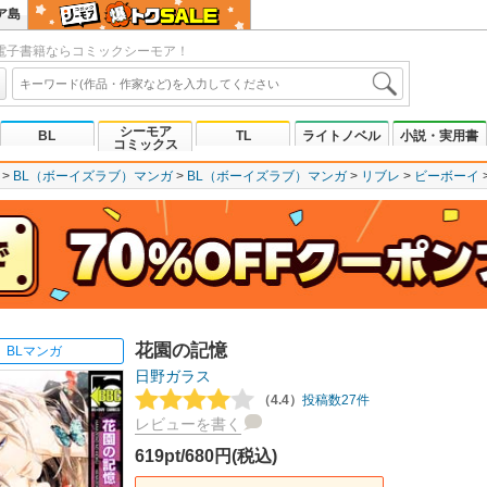
ア島
電子書籍ならコミックシーモア！
シーモア
BL
TL
ライトノベル
小説・実用書
コミックス
BL（ボーイズラブ）マンガ
BL（ボーイズラブ）マンガ
リブレ
ビーボーイ
花園の記憶
BLマンガ
日野ガラス
（4.4）
投稿数27件
レビューを書く
619pt/680円(税込)