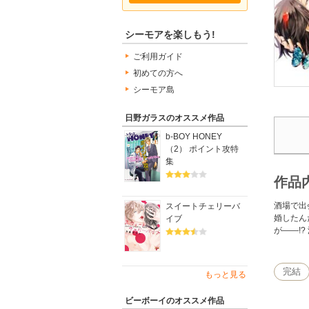
シーモアを楽しもう!
ご利用ガイド
初めての方へ
シーモア島
日野ガラスのオススメ作品
b-BOY HONEY
（2） ポイント攻特
集
作品
酒場で出
スイートチェリーバ
婚したん
イブ
が――!
完結
もっと見る
ビーボーイのオススメ作品