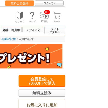
無料会員登録
ログイン
UP!
はじめて
ヘルプ
PT購入
カート
ライト
雑誌・写真集
メディア化
アダルト
花園の記憶
花園の記憶
会員登録して
70%OFFで購入
お気に入りに追加