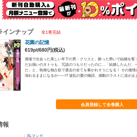
ラインナップ
全1巻完結
花園の記憶
619pt/680円(税込)
酒場で出会った美しい年下の男・クリスと、酔った勢いで結婚を誓
だお揃いのタトゥも、冗談のつもりだったのに…「結婚したんだ、
だ」と、執拗な独占欲で過去の全てを暴かれそうになる！ その激情
溺れるままになるが――!? 波乱の愛の物語、感動のラストに涙が止
会員登録して全巻購入
情報
：
BLマンガ