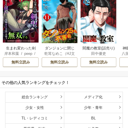
生まれ変わった剣
ダンジョンに閉じ
神
閻魔の教室(話売り)
岸本和葉
/
peep
/
乾茸なめこ（HJ文
八
田中優吏
聖、剣士が冷遇さ
込められて25年。
染野静也
/
桑島黎
庫／ホビージャパ
れる魔術至上主義
救出されたときに
無料立読み
無料立読み
無料立読み
音
/
taskey STUDI
ン刊）
/
御手洗太
の学園で無双する
は立派な不審者に
O
陽
/
芝
なっていた【分冊
版】
その他の人気ランキングをチェック！
総合ランキング
メディア化
少女・女性
少年・青年
TL・レディコミ
BL