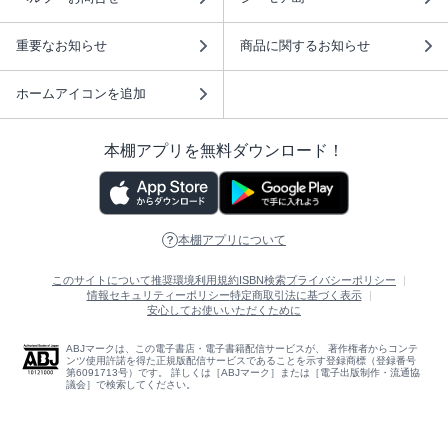
重要なお知らせ
商品に関するお知らせ
ホームアイコンを追加
本棚アプリを無料ダウンロード！
本棚アプリについて
このサイトについて
推奨環境
利用規約
ISBN検索
プライバシーポリシー
情報セキュリティーポリシー
特定商取引法に基づく表示
安心してお使いいただくために
ABJマークは、この電子書店・電子書籍配信サービスが、 著作権者からコンテ
ンツ使用許諾を得た正規版配信サービスであることを示す登録商標（登録番号
第6091713号）です。 詳しくは［ABJマーク］または［電子出版制作・流通協
議会］で検索してください。
(C)NTTソルマーレ