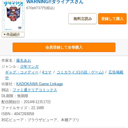
WARNING!!ダライアスさん
670pt/737円(税込)
無料立読み
登録して購入
作品紹介
会員登録して全巻購入
作家名：
藤丸あお
ジャンル：
少年マンガ
ギャグ・コメディー
/
4コマ
/
コミカライズ(小説・ゲーム)
/
広告掲載
中
出版社：
KADOKAWA Game Linkage
雑誌：
ファミ通クリアコミックス
DL期限：無期限
配信開始日：2014年12月17日
ファイルサイズ：22.1MB
ISBN：4047293059
対応ビューア：ブラウザビューア、本棚アプリ