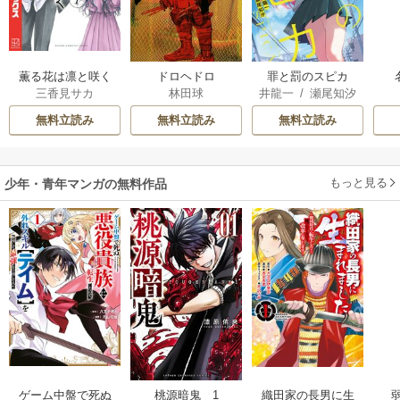
薫る花は凛と咲く
ドロヘドロ
罪と罰のスピカ
三香見サカ
林田球
井龍一
/
瀬尾知汐
無料立読み
無料立読み
無料立読み
もっと見る
少年・青年マンガの無料作品
ゲーム中盤で死ぬ
桃源暗鬼 1
織田家の長男に生