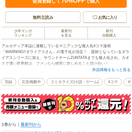
70%OFF
会員登録して
で購入
無料立読み
お気に入り
少年マンガ
最新刊
新刊
ランキング
を見る
自動購入
アルカディア本誌に連載しているマニアックな擬人化4コマ漫画
「WARNING!!ダライアスさん」の電子化が決定！ 題材となっているダラ
イアスシリーズに加え、サウンドチームZUNTATAまでも擬人化され、カオ
スで濃い世界観は、ファンなら確実に楽しめること請け合い！
作品情報をもっと見る
完結
広告掲載中
コミカライズ(小説・ゲーム)
4コマ
ギ
1巻から
｜
最新刊から