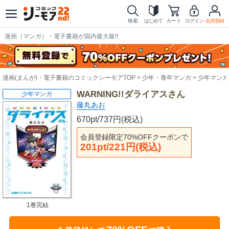
検索
はじめて
カート
ログイン
会員登録
漫画（マンガ）・電子書籍が国内最大級!!
漫画(まんが)・電子書籍のコミックシーモアTOP
少年・青年マンガ
少年マンガ
WARNING!!ダライアスさん
少年マンガ
藤丸あお
670pt/737円(税込)
会員登録限定70%OFFクーポンで
201pt/221円(税込)
1巻完結