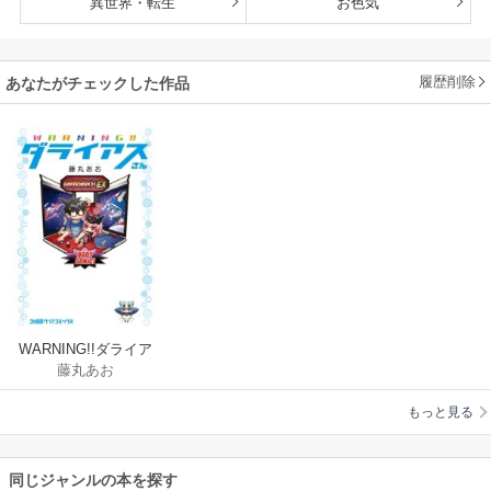
異世界・転生
お色気
履歴削除
あなたがチェックした作品
WARNING!!ダライア
藤丸あお
スさん
もっと見る
同じジャンルの本を探す