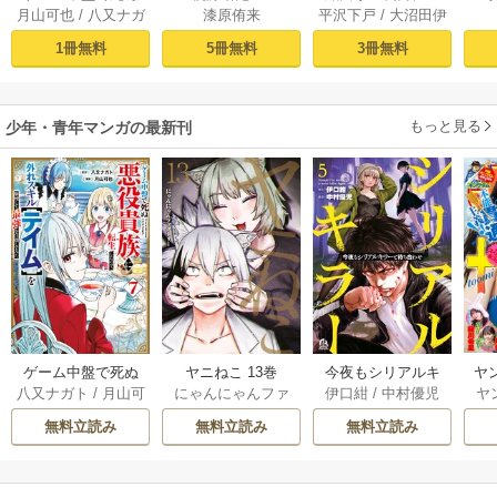
月山可也
/
八又ナガ
漆原侑来
平沢下戸
/
大沼田伊
悪役貴族に転生し
まれました～戦国
ト
勢彦
/
逸見兎歌
たので、外れスキ
時代に転生したけ
1冊無料
5冊無料
3冊無料
ル【テイム】を駆
ど、死にたくない
使して最強を目指
ので改革を起こし
してみた（１）
ます～ 1
もっと見る
少年・青年マンガの最新刊
ゲーム中盤で死ぬ
ヤニねこ 13巻
今夜もシリアルキ
ヤ
八又ナガト
/
月山可
にゃんにゃんファ
伊口紺
/
中村優児
ヤ
悪役貴族に転生し
ラーと待ち合わせ 5
也
クトリー
たので、外れスキ
巻
無料立読み
無料立読み
無料立読み
ル【テイム】を駆
使して最強を目指
してみた 7巻