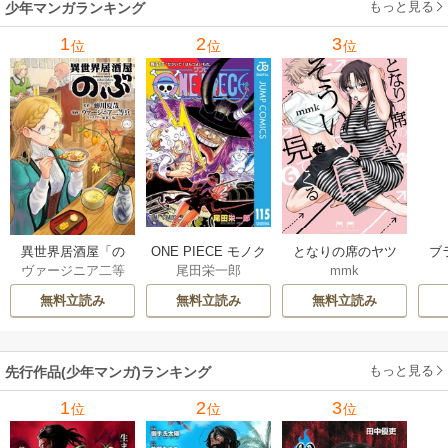
もっと見る
少年マンガランキング
1
2
3
位
位
位
異世界居酒屋「の
ONE PIECE モノク
となりの席のヤツ
ブ
ヴァージニア二等
尾田栄一郎
mmk
ぶ」
ロ版
がそういう目で見
兵
/
蝉川夏哉
/
転
てくる
無料立読み
無料立読み
無料立読み
もっと見る
先行作品(少年マンガ)ランキング
1
2
3
位
位
位