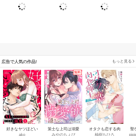
もっと見る
広告で人気の作品!
無料
好きなヤツほどい
策士な上司は溺愛
オタクも恋する肉
聖
ako
みやのちょび
柚樹ちひろ
pipi
じめたい。XLなラ
欲を隠さない。～
食紳士【単行本】
だ