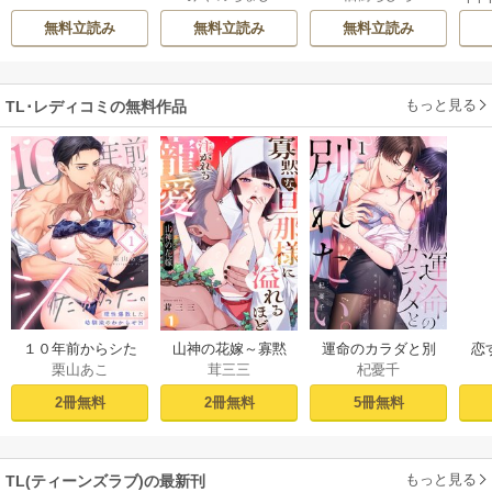
イバル同期の不器
囲って、乱して、
【電子限定特典
無料立読み
無料立読み
無料立読み
用な溺愛
とろあまエッチ～
付】
もっと見る
TL･レディコミの無料作品
１０年前からシた
山神の花嫁～寡黙
運命のカラダと別
恋
栗山あこ
茸三三
杞憂千
かった。～理性爆
な旦那様に溢れる
れたい。～思い出
たち
散した幼馴染のわ
ほど注がれる寵愛
したくなかった、
2冊無料
2冊無料
5冊無料
からせＨ（１）
～【TL版】 1巻
元カレとのズブズ
ブH（1）
もっと見る
TL(ティーンズラブ)の最新刊