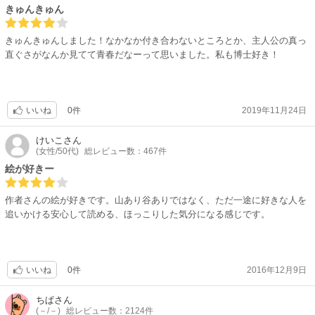
きゅんきゅん
きゅんきゅんしました！なかなか付き合わないところとか、主人公の真っ
直ぐさがなんか見てて青春だなーって思いました。私も博士好き！
0件
2019年11月24日
いいね
けいこ
さん
(女性/50代)
総レビュー数：467件
絵が好きー
作者さんの絵が好きです。山あり谷ありではなく、ただ一途に好きな人を
追いかける安心して読める、ほっこりした気分になる感じです。
0件
2016年12月9日
いいね
ちぱ
さん
(－/－)
総レビュー数：2124件