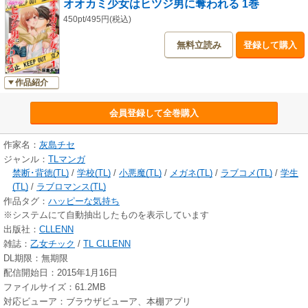
オオカミ少女はヒツジ男に奪われる 1巻
450pt/495円(税込)
無料立読み
登録して購入
作品紹介
会員登録して全巻購入
作家名：
灰島チセ
ジャンル：
TLマンガ
禁断･背徳(TL)
/
学校(TL)
/
小悪魔(TL)
/
メガネ(TL)
/
ラブコメ(TL)
/
学生
(TL)
/
ラブロマンス(TL)
作品タグ：
ハッピーな気持ち
※システムにて自動抽出したものを表示しています
出版社：
CLLENN
雑誌：
乙女チック
/
TL CLLENN
DL期限：無期限
配信開始日：2015年1月16日
ファイルサイズ：61.2MB
対応ビューア：ブラウザビューア、本棚アプリ