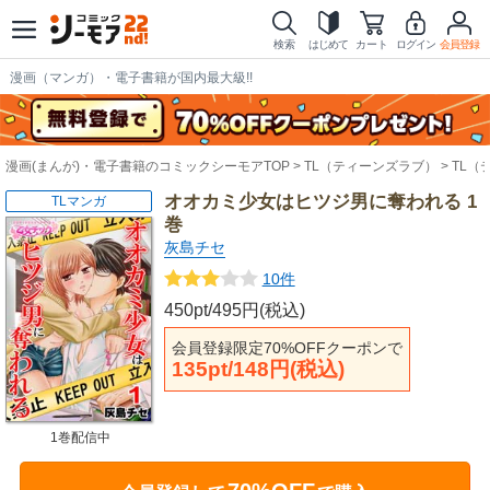
検索
はじめて
カート
ログイン
会員登録
漫画（マンガ）・電子書籍が国内最大級!!
漫画(まんが)・電子書籍のコミックシーモアTOP
TL（ティーンズラブ）
TL（
オオカミ少女はヒツジ男に奪われる 1
TLマンガ
巻
灰島チセ
10件
450pt/495円(税込)
会員登録限定70%OFFクーポンで
135pt/148円(税込)
1巻配信中