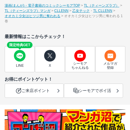
漫画(まんが)・電子書籍のコミックシーモアTOP
TL（ティーンズラブ）
TL（ティーンズラブ）マンガ
CLLENN
乙女チック
TL CLLENN
オオカミ少女はヒツジ男に奪われる
オオカミ少女はヒツジ男に奪われる 1
巻
最新情報はここからチェック！
限定特典GET
シーモア
メルマガ
LINE
X
ちゃんねる
登録
お得にポイントゲット！
ご来店ポイント
シーモアでポイ活