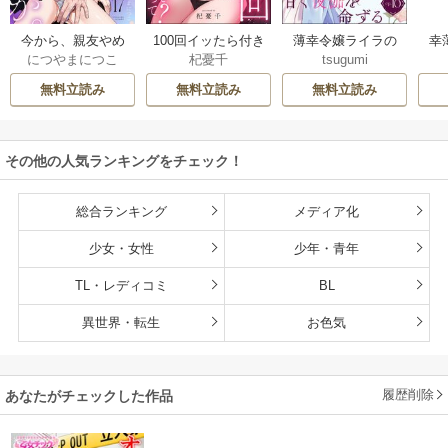
今から、親友やめ
100回イッたら付き
薄幸令嬢ライラの
幸
につやまにつこ
杞憂千
tsugumi
ようか。～腐れ縁
合って？ 無愛想な
数奇な結婚 愛さな
絶
同僚は甘い快楽で
ライバル同期の溺
いと告げた冷酷公
む
無料立読み
無料立読み
無料立読み
私を壊す～
愛絶倫セックス
爵は甘く夜伽を命
（分冊版）
ずる（分冊版）
その他の人気ランキングをチェック！
総合ランキング
メディア化
少女・女性
少年・青年
TL・レディコミ
BL
異世界・転生
お色気
履歴削除
あなたがチェックした作品