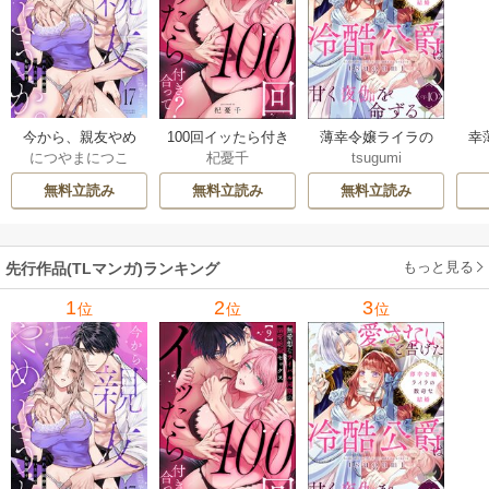
今から、親友やめ
100回イッたら付き
薄幸令嬢ライラの
幸
につやまにつこ
杞憂千
tsugumi
ようか。～腐れ縁
合って？ 無愛想な
数奇な結婚 愛さな
絶
同僚は甘い快楽で
ライバル同期の溺
いと告げた冷酷公
む
無料立読み
無料立読み
無料立読み
私を壊す～
愛絶倫セックス
爵は甘く夜伽を命
（分冊版）
ずる（分冊版）
もっと見る
先行作品(TLマンガ)ランキング
1
2
3
位
位
位