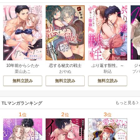
ジ
10年前からシたか
恋する秘文の戦士
ぶり返す獣性。～
プ
栗山あこ
おやぬ
駒込
ク！
った。～理性爆散
たち【forcs edite
カースト上位な男
した幼馴染のわか
d】 43-44巻
の、10年越しの激
無料立読み
無料立読み
無料立読み
らせＨ 12巻
愛 23巻
もっと見る
TLマンガランキング
1
2
3
位
位
位