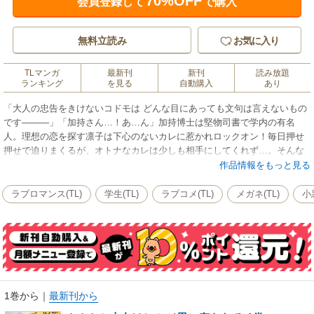
70%OFF
会員登録して
で購入
無料立読み
お気に入り
TLマンガ
最新刊
新刊
読み放題
ランキング
を見る
自動購入
あり
「大人の忠告をきけないコドモは どんな目にあっても文句は言えないもの
です―――」「加持さん…！あ…ん」加持博士は堅物司書で学内の有名
人。理想の恋を探す凛子は下心のないカレに惹かれロックオン！毎日押せ
押せで迫りまくるが、オトナなカレは少しも相手にしてくれず…。そんな
ある時元カノの写真を見つけてしまった！ 問いただすとカレは意外な反応
作品情報をもっと見る
をして…？肉食系女子と草食系男子が繰り広げる切ない胸キュンラブスト
ーリー！
ラブロマンス(TL)
学生(TL)
ラブコメ(TL)
メガネ(TL)
小
1巻から
｜
最新刊から