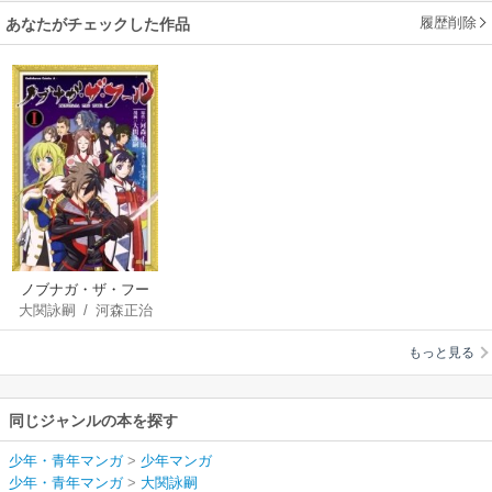
履歴削除
あなたがチェックした作品
ノブナガ・ザ・フー
大関詠嗣
/
河森正治
ル
＋多次元プロジェク
もっと見る
ト“TheFool”
同じジャンルの本を探す
少年・青年マンガ
>
少年マンガ
少年・青年マンガ
>
大関詠嗣