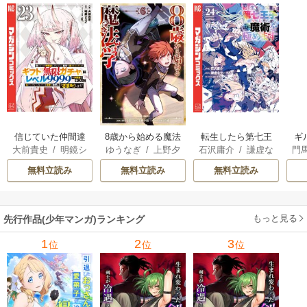
信じていた仲間達
8歳から始める魔法
転生したら第七王
ギ
大前貴史
/
明鏡シ
ゆうなぎ
/
上野夕
石沢庸介
/
謙虚な
門
にダンジョン奥地
学
子だったので、気
スイ
/
tef
陽
/
乃希
サークル
/
メル。
で殺されかけたが
ままに魔術を極め
無料立読み
無料立読み
無料立読み
ギフト『無限ガチ
ます
ャ』でレベル9999
の仲間達を手に入
もっと見る
先行作品(少年マンガ)ランキング
れて元パーティー
メンバーと世界に
1
2
3
位
位
位
復讐＆『ざま
ぁ！』します！