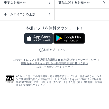
重要なお知らせ
商品に関するお知らせ
ホームアイコンを追加
本棚アプリを無料ダウンロード！
本棚アプリについて
このサイトについて
推奨環境
利用規約
ISBN検索
プライバシーポリシー
情報セキュリティーポリシー
特定商取引法に基づく表示
安心してお使いいただくために
ABJマークは、この電子書店・電子書籍配信サービスが、 著作権者からコンテ
ンツ使用許諾を得た正規版配信サービスであることを示す登録商標（登録番号
第6091713号）です。 詳しくは［ABJマーク］または［電子出版制作・流通協
議会］で検索してください。
(C)NTTソルマーレ