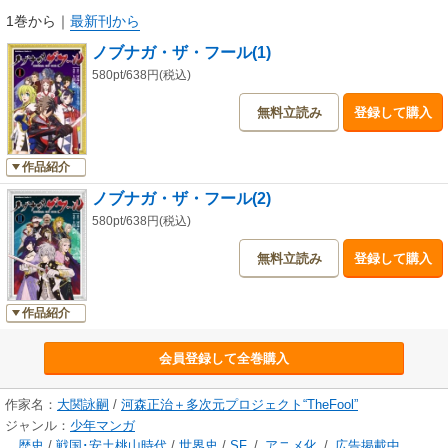
1巻から
｜
最新刊から
ノブナガ・ザ・フール(1)
580pt/638円(税込)
無料立読み
登録して購入
作品紹介
ノブナガ・ザ・フール(2)
580pt/638円(税込)
無料立読み
登録して購入
作品紹介
会員登録して全巻購入
作家名：
大関詠嗣
/
河森正治＋多次元プロジェクト“TheFool”
ジャンル：
少年マンガ
歴史
/
戦国･安土桃山時代
/
世界史
/
SF
/
アニメ化
/
広告掲載中