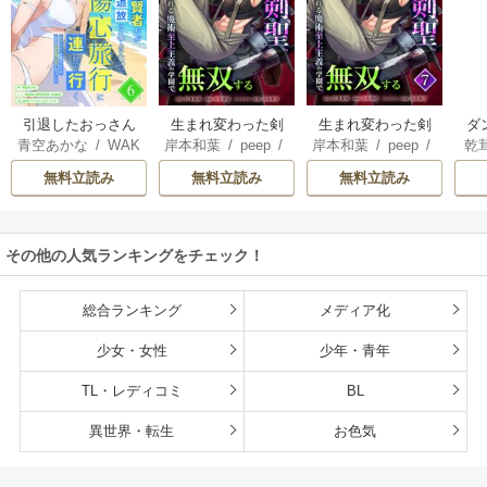
引退したおっさん
生まれ変わった剣
生まれ変わった剣
ダ
青空あかな
/
WAK
岸本和葉
/
peep
/
岸本和葉
/
peep
/
乾
賢者だが愛弟子が
聖、剣士が冷遇さ
聖、剣士が冷遇さ
込
ANA KURAGUCHI
染野静也
/
桑島黎
染野静也
/
桑島黎
庫
追放されてきたの
れる魔術至上主義
れる魔術至上主義
救
無料立読み
無料立読み
無料立読み
/
pallet
/
アイラ
音
/
taskey STUDI
音
/
taskey STUDI
ン
で傷心旅行に連れ
の学園で無双する
の学園で無双する
は
ボ
/
こなせ
/
book
O
O
て行く ～スローラ
【単行本版】
な
listaSTUDIO
イフな旅のつもり
その他の人気ランキングをチェック！
が、なぜか世界最
強の師弟になって
いた～【単行本
総合ランキング
メディア化
版】
少女・女性
少年・青年
TL・レディコミ
BL
異世界・転生
お色気