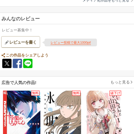
メディア化作品をもっと見る
ルクス・ユニウス・ブルータス:下野紘 / ハンニバル・バルカ:大原さやか /
シャルルマーニュ:石川界人 / チェーザレ・ボルジア:近藤孝行 / ニッコロ・
マキャベリ:遠藤綾 / チャンドラ・グプタ:藤原貴弘
みんなのレビュー
【あらすじ】
これは宇宙が混沌と呼ばれていた時空の物語――。東と西、2つの星に分か
レビュー募集中！
たれた世界は、かつて超古代文明が生み出したアマノハシダテによって結
ばれていた。だがいつしか文明は滅亡し、2つの星は異なる歴史を刻んでい
レビューを書く
レビュー投稿で最大1000pt!
く。それから幾年もの月日が流れた。西の星では、ルネサンスによって復
活を遂げた超古代文明の遺産によって、戦乱の時代が到来。やがてその影
この作品をシェアしよう
響は東の星へと波及し始める。2つの星に混乱が迫る中、西の星の少女、ジ
ャンヌ・カグヤ・ダルクは世界を救う「救星王」誕生を予見した。そして
世界を観察する者、レオナルド・ダ・ヴィンチとともに東の星へと降り立
つ。一方、東の星の「うつけ者」オダ・ノブナガは、多くの英傑たちが覇
もっと見る
広告で人気の作品!
を競う戦乱の中、世界を変える力を欲していた。分かたれた世界が導かれ
あうかのように、運命的な出会いを果たすノブナガとジャンヌ。東と西の
無料
無料
値下げ
交わりによって生まれた化学変化は、やがて世界に大いなる変革を促すこ
とになる――。
【制作会社】
サテライト
【スタッフ情報】
原作:「多次元プロジェクト"The Fool"」、河森正治・サテライト、ALC、
GP / キャラクター原案:カズキヨネ