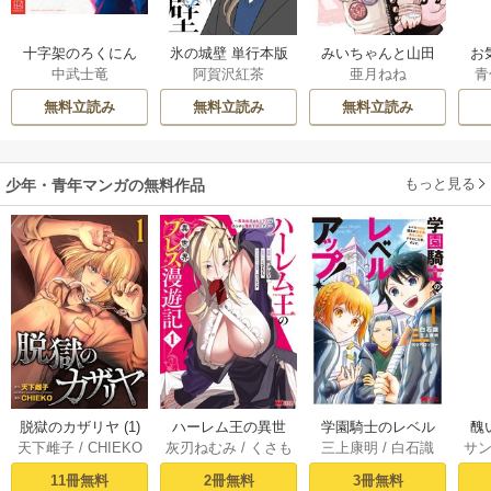
監督:佐藤英一
シリーズ構成・メインメカデザイン:河森正治 / キャラクターデザイン:丸藤
十字架のろくにん
氷の城壁 単行本版
みいちゃんと山田
お
広貴 / 総作画監督:丸藤広貴、清水貴子、椛島洋介 / CGプロデューサー:橋
中武士竜
阿賀沢紅茶
亜月ねね
青
【フルカラー】
さん
本トミサブロウ / CGディレクター:原田丈 / イクサヨロイデザイン:河森正
治、ブリュネ・スタニスラス、池田幸雄 / メカデザイン:大河広行 / ザ・フ
無料立読み
無料立読み
無料立読み
ールメインモデリング:池田幸雄 / モニターグラフィックデザイン・オリジ
ナル家紋デザイン:石川寛貢 / コンセプトデザイン:ロマン・トマ、ブリュ
ネ・スタニスラス、ニエム・ヴィンセント、プロップデザイン「秋篠
もっと見る
少年・青年マンガの無料作品
denforword 日和 / 色彩設計:品地奈々絵 / 美術設定・美術監修:加藤浩 / 美術
監督:栫ヒロツグ / 撮影監督:岩崎敦、志村豪 / 音楽:横山克 / 音響監督:明田
川仁 / 編集:兼重涼子 / タイトル文字・題字:憲真
【音楽】
OP:茅原実里「FOOL THE WORLD」、JAM Project「Breakthrough」 /
ED:STEREO DIVE FOUNDATION「AXIS」、ASUKA「蘭(RAN)」
脱獄のカザリヤ (1)
ハーレム王の異世
学園騎士のレベル
醜
天下雌子
/
CHIEKO
灰刃ねむみ
/
くさも
三上康明
/
白石識
サ
界プレス漫遊記 ～
アップ！レベル100
同
ち
最強無双のおじさ
0超えの転生者、落
皇
11冊無料
2冊無料
3冊無料