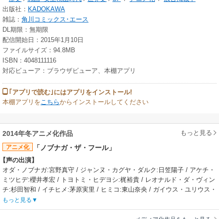
出版社：
KADOKAWA
雑誌：
角川コミックス･エース
DL期限：無期限
配信開始日：2015年1月10日
ファイルサイズ：94.8MB
ISBN：4048111116
対応ビューア：ブラウザビューア、本棚アプリ
｢アプリで読む｣にはアプリをインストール!
本棚アプリを
こちら
からインストールしてください
もっと見る
2014年冬アニメ化作品
アニメ化
「ノブナガ・ザ・フール」
【声の出演】
オダ・ノブナガ:宮野真守 / ジャンヌ・カグヤ・ダルク:日笠陽子 / アケチ・
ミツヒデ:櫻井孝宏 / トヨトミ・ヒデヨシ:梶裕貴 / レオナルド・ダ・ヴィン
チ:杉田智和 / イチヒメ:茅原実里 / ヒミコ:東山奈央 / ガイウス・ユリウス・
カエサル:中村悠一 / ツェペッシュ・ネル:木戸衣吹 / ツェペッシュ・ビアン
もっと見る
キ:石田晴香 / ウエスギ・ケンシン:七海ひろき / タケダ・シンゲン:小山力
也 / アーサー:織田圭祐 / アレクサンダー:中井和哉 / マゼラン:松岡禎丞 / マ