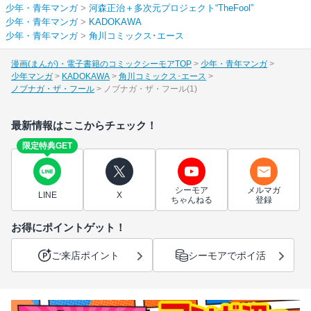
少年・青年マンガ
>
河森正治＋多次元プロジェクト“TheFool”
少年・青年マンガ
>
KADOKAWA
少年・青年マンガ
>
角川コミックス･エース
漫画(まんが)・電子書籍のコミックシーモアTOP
少年・青年マンガ
少年マンガ
KADOKAWA
角川コミックス･エース
ノブナガ・ザ・フール
ノブナガ・ザ・フール(1)
最新情報はここからチェック！
限定特典GET
シーモア
メルマガ
LINE
X
ちゃんねる
登録
お得にポイントゲット！
ご来店ポイント
シーモアでポイ活