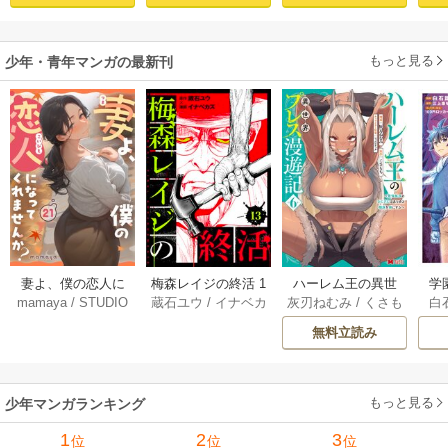
んはあらゆる種族
ちこぼれクラスに
喪
を嫁にする～（コ
入学。そして、
ミック） 1巻
（コミック） ： 1
もっと見る
少年・青年マンガの最新刊
妻よ、僕の恋人に
梅森レイジの終活 1
ハーレム王の異世
学
mamaya
/
STUDIO
蔵石ユウ
/
イナベカ
灰刃ねむみ
/
くさも
白
なってくれません
3巻
界プレス漫遊記 ～
アッ
ZOON
ズ
/
STUDIO ZOON
ち
か？ 21巻
最強無双のおじさ
0
無料立読み
んはあらゆる種族
ち
を嫁にする～（コ
ミック） 6巻
（
もっと見る
少年マンガランキング
1
2
3
位
位
位