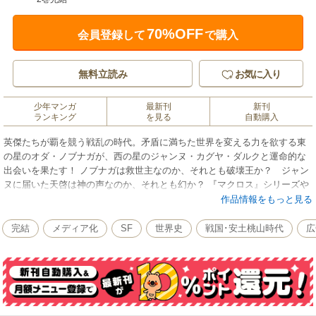
70%OFF
会員登録して
で購入
無料立読み
お気に入り
少年マンガ
最新刊
新刊
ランキング
を見る
自動購入
英傑たちが覇を競う戦乱の時代。矛盾に満ちた世界を変える力を欲する東
の星のオダ・ノブナガが、西の星のジャンヌ・カグヤ・ダルクと運命的な
出会いを果たす！ ノブナガは救世主なのか、それとも破壊王か？ ジャン
ヌに届いた天啓は神の声なのか、それとも幻か？ 『マクロス』シリーズや
『創聖のアクエリオン』のアニメ監督を務めた河森正治氏が放つ、新次元
作品情報をもっと見る
のSF戦国作品がここに!!
完結
メディア化
SF
世界史
戦国･安土桃山時代
広