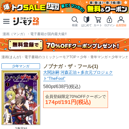
検索
はじめて
カート
ログイン
会員登録
漫画（マンガ）・電子書籍が国内最大級!!
漫画(まんが)・電子書籍のコミックシーモアTOP
少年・青年マンガ
少年マンガ
ノブナガ・ザ・フール(1)
少年マンガ
大関詠嗣
河森正治＋多次元プロジェク
ト“TheFool”
580pt/638円(税込)
会員登録限定70%OFFクーポンで
174pt/191円(税込)
2巻完結