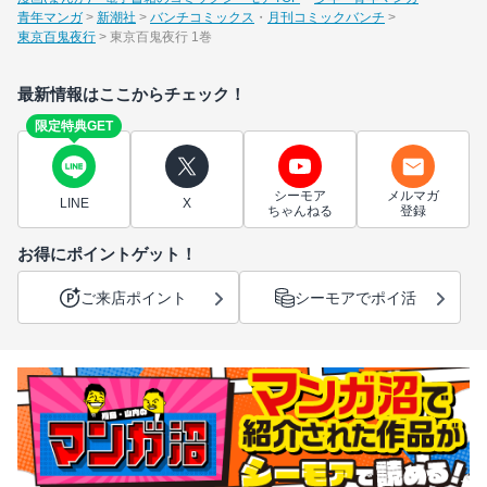
青年マンガ
新潮社
バンチコミックス
月刊コミックバンチ
東京百鬼夜行
東京百鬼夜行 1巻
最新情報はここからチェック！
限定特典GET
シーモア
メルマガ
LINE
X
ちゃんねる
登録
お得にポイントゲット！
ご来店ポイント
シーモアでポイ活