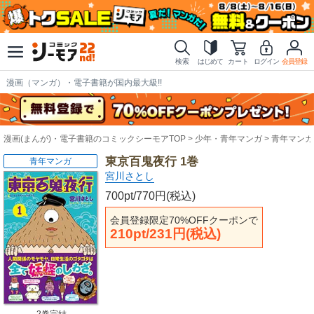
検索
はじめて
カート
ログイン
会員登録
漫画（マンガ）・電子書籍が国内最大級!!
漫画(まんが)・電子書籍のコミックシーモアTOP
少年・青年マンガ
青年マンガ
東京百鬼夜行 1巻
青年マンガ
宮川さとし
700pt/770円(税込)
会員登録限定70%OFFクーポンで
210pt/231円(税込)