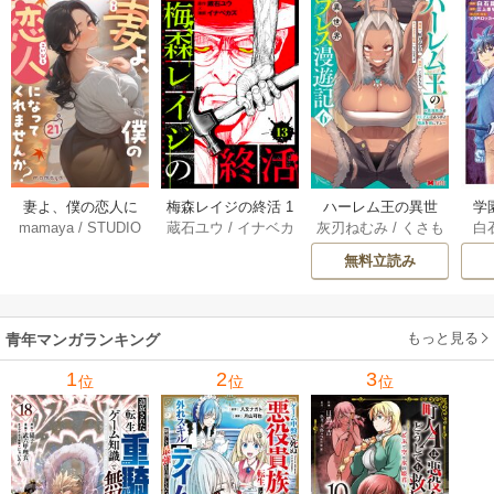
妻よ、僕の恋人に
梅森レイジの終活 1
ハーレム王の異世
学
mamaya
/
STUDIO
蔵石ユウ
/
イナベカ
灰刃ねむみ
/
くさも
白
なってくれません
3巻
界プレス漫遊記 ～
アッ
ZOON
ズ
/
STUDIO ZOON
ち
か？ 21巻
最強無双のおじさ
0
無料立読み
んはあらゆる種族
ち
を嫁にする～（コ
ミック） 6巻
（
もっと見る
青年マンガランキング
1
2
3
位
位
位