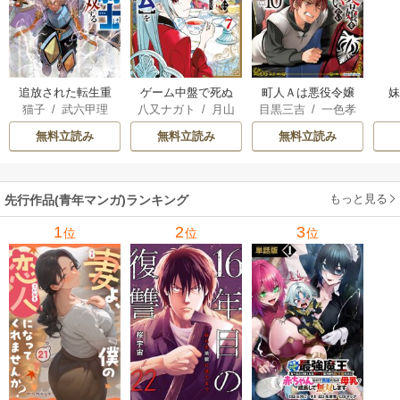
追放された転生重
ゲーム中盤で死ぬ
町人Ａは悪役令嬢
猫子
/
武六甲理
八又ナガト
/
月山
目黒三吉
/
一色孝
騎士はゲーム知識
悪役貴族に転生し
をどうしても救い
衣
/
じゃいあん
可也
太郎
/
Parum
で無双する
たので、外れスキ
たい ～どぶと空
無料立読み
無料立読み
無料立読み
ル【テイム】を駆
と氷の姫君～
使して最強を目指
してみた
もっと見る
先行作品(青年マンガ)ランキング
1
2
3
位
位
位