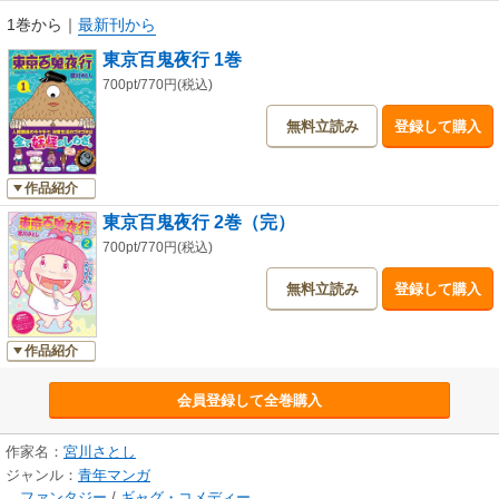
1巻から
｜
最新刊から
東京百鬼夜行 1巻
700pt/770円(税込)
無料立読み
登録して購入
作品紹介
東京百鬼夜行 2巻（完）
700pt/770円(税込)
無料立読み
登録して購入
作品紹介
会員登録して全巻購入
作家名：
宮川さとし
ジャンル：
青年マンガ
ファンタジー
/
ギャグ・コメディー