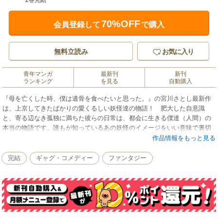
2巻完結
70%OFF
会員登録して
で購入
無料立読み
お気に入り
青年マンガ
最新刊
新刊
ランキング
を見る
自動購入
『母を亡くした時、僕は遺骨を食べたいと思った。』の宮川さとし最新作
は、上京してきたばかりの愛くるしい妖怪達の物語！ 肥大した自意識
と、寄る辺なき孤独に満ちた彼らの日常は、都会に生きる僕達（人間）の
本当の物語です。誰もが知っているあの妖怪のイメージをいい意味で裏切
ってくれるビジュアルと性格は必見。宮川さとし先生の“人間観察力”が遺憾
作品情報をもっと見る
なく発揮された最新作、「あるある、そうそう」に満ちた共感コメディー
待望の第1巻！
完結
ギャグ・コメディー
ファンタジー