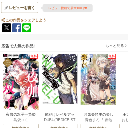
レビューを書く
レビュー投稿で最大1000pt!
この作品をシェアしよう
もっと見る
広告で人気の作品!
無料
無料
俺だけレベルアッ
夜伽の双子―贄姫
お気楽領主の楽し
王
DUBU(REDICE ST
島袋ユミ
青色まろ
/
赤池
お
プな件
は二人の王子に愛
い領地防衛
こ
UDIO)
/
Chugong
/
宗
/
転
英
される―