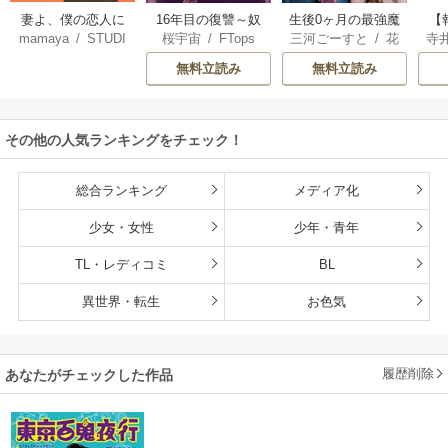
妻よ、僕の恋人に
16年目の復讐～奴
生後0ヶ月の最強魔
【
mamaya
/
STUDI
桜宇宙
/
FTops
三河ごーすと
/
花
寺
なってくれません
らを地獄に送るま
王 食べるだけ強
解
O ZOON
房雪
/
マップ
か？
で
くなるチート能力
無料立読み
無料立読み
持ち転生者だけど
赤ちゃんなので英
雄たちの母乳で成
その他の人気ランキングをチェック！
長して無双します
総合ランキング
メディア化
少女・女性
少年・青年
TL・レディコミ
BL
異世界・転生
お色気
履歴削除
あなたがチェックした作品