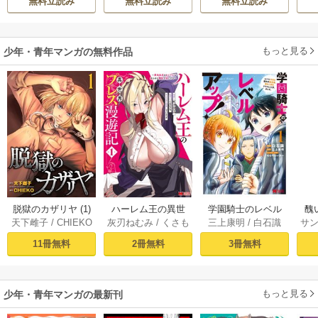
無料立読み
無料立読み
無料立読み
h-goon
す
ら
二
もっと見る
少年・青年マンガの無料作品
脱獄のカザリヤ (1)
ハーレム王の異世
学園騎士のレベル
醜
天下雌子
/
CHIEKO
灰刃ねむみ
/
くさも
三上康明
/
白石識
サ
界プレス漫遊記 ～
アップ！レベル100
同
ち
最強無双のおじさ
0超えの転生者、落
皇
11冊無料
2冊無料
3冊無料
んはあらゆる種族
ちこぼれクラスに
喪
を嫁にする～（コ
入学。そして、
ミック） 1巻
（コミック） ： 1
もっと見る
少年・青年マンガの最新刊