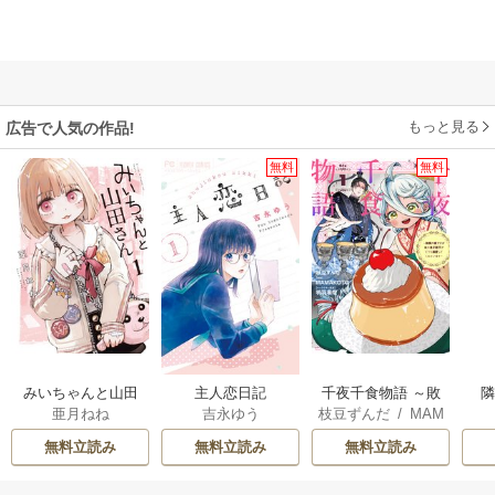
もっと見る
広告で人気の作品!
無料
無料
みいちゃんと山田
主人恋日記
千夜千食物語 ～敗
亜月ねね
吉永ゆう
枝豆ずんだ
/
MAM
さん
国の姫ですが氷の
AKOTO
/
鴉羽凛燈
皇子殿下がどうも
無料立読み
無料立読み
無料立読み
溺愛してくれてい
ます～