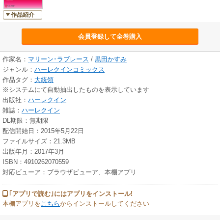
作品紹介
会員登録して全巻購入
作家名：
マリーン･ラブレース
/
黒田かすみ
ジャンル：
ハーレクインコミックス
作品タグ：
大統領
※システムにて自動抽出したものを表示しています
出版社：
ハーレクイン
雑誌：
ハーレクイン
DL期限：無期限
配信開始日：2015年5月22日
ファイルサイズ：21.3MB
出版年月：2017年3月
ISBN：4910262070559
対応ビューア：ブラウザビューア、本棚アプリ
｢アプリで読む｣にはアプリをインストール!
本棚アプリを
こちら
からインストールしてください