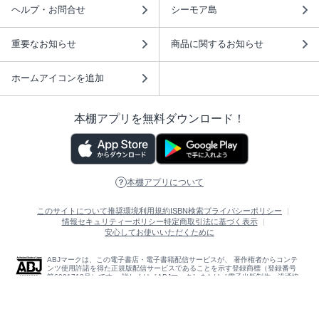
ヘルプ・お問合せ
シーモア島
重要なお知らせ
商品に関するお知らせ
ホームアイコンを追加
本棚アプリを無料ダウンロード！
本棚アプリについて
このサイトについて
推奨環境
利用規約
ISBN検索
プライバシーポリシー
情報セキュリティーポリシー
特定商取引法に基づく表示
安心してお使いいただくために
ABJマークは、この電子書店・電子書籍配信サービスが、 著作権者からコンテ
ンツ使用許諾を得た正規版配信サービスであることを示す登録商標（登録番号
第6091713号）です。 詳しくは［ABJマーク］または［電子出版制作・流通協
議会］で検索してください。
(C)NTTソルマーレ