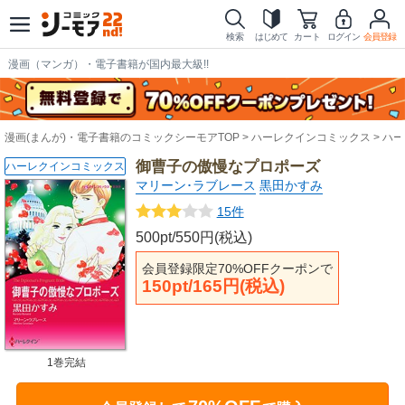
検索
はじめて
カート
ログイン
会員登録
漫画（マンガ）・電子書籍が国内最大級!!
漫画(まんが)・電子書籍のコミックシーモアTOP
ハーレクインコミックス
ハー
御曹子の傲慢なプロポーズ
ハーレクインコミックス
マリーン･ラブレース
黒田かすみ
15件
500pt/550円(税込)
会員登録限定70%OFFクーポンで
150pt/165円(税込)
1巻完結