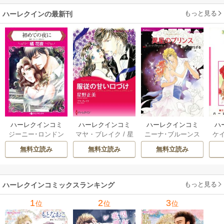
もっと見る
ハーレクインの最新刊
ハーレクインコミ
ハーレクインコミ
ハーレクインコミ
ハ
ジーニー･ロンドン
マヤ・ブレイク
/
星
ニーナ･ブルーンス
ケ
ックス セット 202
ックス セット 202
ックス セット 202
ック
/
橘花夜
/
メアリ
野正美
/
ヘレン･ブ
/
おおつきちずる
/
/
J
6年 vol.1064 1巻
6年 vol.1002 1巻
6年 vol.1063 1巻
6年
無料立読み
無料立読み
無料立読み
ー･ライアンズ
/
花
ルックス
/
のわきね
レベッカ･ヨーク
/
ス
牟礼サキ
/
サラ･モ
い
/
マーガレット･
稜敦水
/
ケイト･ハ
ル
ーガン
/
星合操
/
ア
ウェイ
/
一重夕子
ーディ
/
海野みつる
ザ
ン･ウィール
/
津寺
/
サラ･ウッド
もっと見る
/
流
ハーレクインコミックスランキング
里可子
水凛子
1
2
3
位
位
位