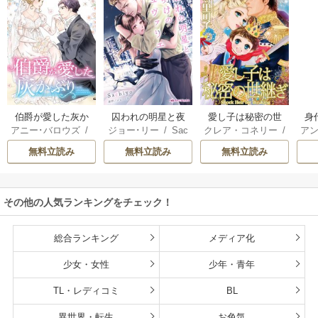
伯爵が愛した灰か
囚われの明星と夜
愛し子は秘密の世
身
アニー･バロウズ
/
ジョー･リー
/
Sac
クレア・コネリー
/
アン
ぶり
明けのシュヴァリ
継ぎ
もとなおこ
hiyo
津寺里可子
エ
無料立読み
無料立読み
無料立読み
その他の人気ランキングをチェック！
総合ランキング
メディア化
少女・女性
少年・青年
TL・レディコミ
BL
異世界・転生
お色気