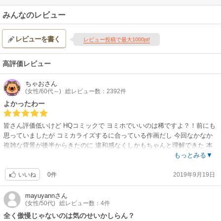
みんなのレビュー
レビューを書く
レビュー投稿で最大1000pt!
高評価レビュー
ちゃお
さん
(女性/60代～)
総レビュー数：2392件
よかったわー
皆さん評価低いけど HQコミックで ヨミホでいいのは稀ですよ？！前にも
思っていましたが コミカライズするに合っている作画だし 今回なかなか
複雑な背景が後半からきたのに 違和感なくしかもちゃんと理解できた 本
当に、ストーリーをうまく纏めて面白く読ませてくれる作家さんです。元
もっとみる▼
である 原作のストーリーもよかったと思う ヒロインが魅力的だし ヒーロ
0件
2019年9月19日
ーがまたいいね！HQあるあるの傲慢さがない 満足でした。
いいね
mayuyann
さん
(女性/50代)
総レビュー数：4件
全く傲慢じゃないのは気のせいかしらん？