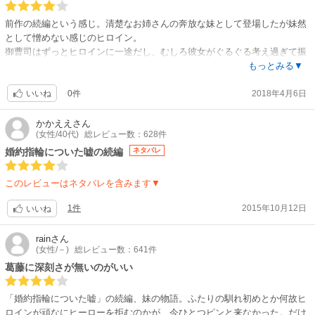
前作の続編という感じ。清楚なお姉さんの奔放な妹として登場したが妹然
として憎めない感じのヒロイン。
御曹司はずっとヒロインに一途だし、むしろ彼女がぐるぐる考え過ぎて振
り回した結果が、お嬢様過ぎてご愛嬌でしかない。
もっとみる▼
突然降ってわいたような従兄弟との因縁でサスペンス要素もあり、黒田か
0件
2018年4月6日
すみ先生らしい作風にも似合って嵌まっていた。
いいね
今回、主人公たちのロマンスまでの過程が追想としてしかないので、彼女
彼らがお互いどこがハマり所だったのか推測しかないのですが、お似合い
かかええ
さん
(女性/40代)
総レビュー数：628件
すぎでごちそうさまでした。
婚約指輪についた嘘の続編
ネタバレ
このレビューはネタバレを含みます▼
1件
2015年10月12日
いいね
rain
さん
(女性/－)
総レビュー数：641件
葛藤に深刻さが無いのがいい
「婚約指輪についた嘘」の続編、妹の物語。ふたりの馴れ初めとか何故ヒ
ロインが頑なにヒーローを拒むのかが、今ひとつピンと来なかった。だけ