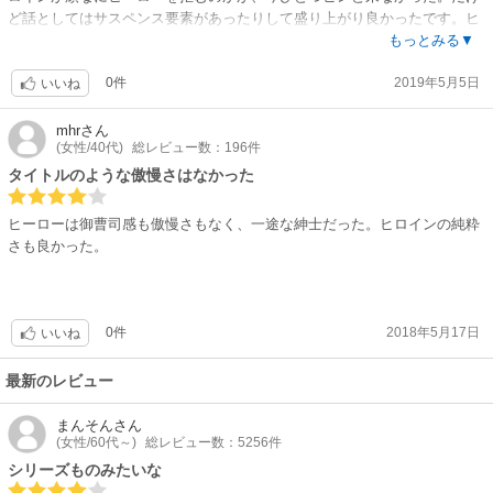
ど話としてはサスペンス要素があったりして盛り上がり良かったです。ヒ
ーローの前髪がちょっと変。
もっとみる▼
0件
2019年5月5日
いいね
mhr
さん
(女性/40代)
総レビュー数：196件
タイトルのような傲慢さはなかった
ヒーローは御曹司感も傲慢さもなく、一途な紳士だった。ヒロインの純粋
さも良かった。
0件
2018年5月17日
いいね
最新のレビュー
まんそん
さん
(女性/60代～)
総レビュー数：5256件
シリーズものみたいな