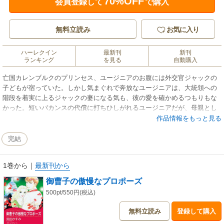
70%OFF
会員登録して
で購入
無料立読み
お気に入り
ハーレクイン
最新刊
新刊
ランキング
を見る
自動購入
亡国カレンブルクのプリンセス、ユージニアのお腹には外交官ジャックの
子どもが宿っていた。しかし気まぐれで奔放なユージニアは、大統領への
階段を着実に上るジャックの妻になる気も、彼の愛を確かめるつもりもな
かった。短いバカンスの代償に打ちひしがれるユージニアだが、母親とし
て自立することを決意。それでも彼と抱きあう衝動を抑えきれないユージ
作品情報をもっと見る
ニアは愛を確かめずにはいられなくなる。お腹の子どもを愛するように、
彼のことを愛しているから――。
完結
1巻から
｜
最新刊から
御曹子の傲慢なプロポーズ
500pt/550円(税込)
無料立読み
登録して購入