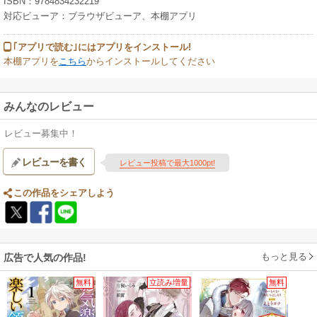
ISBN：9784834232219
対応ビューア：ブラウザビューア、本棚アプリ
｢アプリで読む｣にはアプリをインストール!
本棚アプリを
こちら
からインストールしてください
みんなのレビュー
レビュー募集中！
レビューを書く
レビュー投稿で最大1000pt!
この作品をシェアしよう
もっと見る
広告で人気の作品!
無料
立読み増量
無料