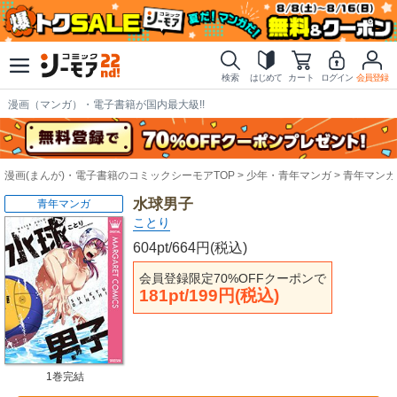
検索
はじめて
カート
ログイン
会員登録
漫画（マンガ）・電子書籍が国内最大級!!
漫画(まんが)・電子書籍のコミックシーモアTOP
少年・青年マンガ
青年マンガ
水球男子
青年マンガ
ことり
604pt/664円(税込)
会員登録限定70%OFFクーポンで
181pt/199円(税込)
1巻完結