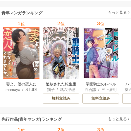
iendly Land）
/
風
3巻
花風花
もっと見る
青年マンガランキング
1
2
3
位
位
位
妻よ、僕の恋人に
追放された転生重
学園騎士のレベル
ハ
mamaya
/
STUDI
猫子
/
武六甲理
白石識
/
三上康明
灰
なってくれません
騎士はゲーム知識
アップ！レベル100
界
O ZOON
衣
/
じゃいあん
か？
で無双する
0超えの転生者、落
最
無料立読み
無料立読み
ちこぼれクラスに
ん
入学。そして、
を
（コミック）
もっと見る
先行作品(青年マンガ)ランキング
1
2
3
位
位
位