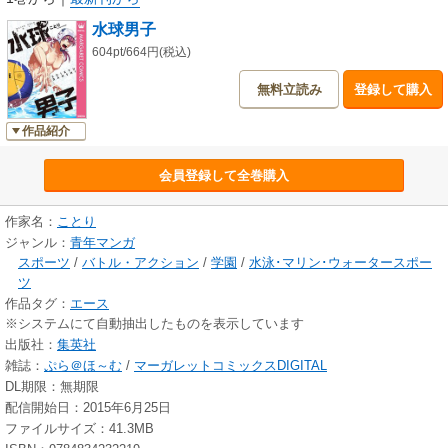
水球男子
604pt/664円(税込)
無料立読み
登録して購入
作品紹介
会員登録して全巻購入
作家名：
ことり
ジャンル：
青年マンガ
スポーツ
/
バトル・アクション
/
学園
/
水泳･マリン･ウォータースポー
ツ
作品タグ：
エース
※システムにて自動抽出したものを表示しています
出版社：
集英社
雑誌：
ぷら＠ほ～む
/
マーガレットコミックスDIGITAL
DL期限：無期限
配信開始日：2015年6月25日
ファイルサイズ：41.3MB