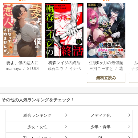
妻よ、僕の恋人に
梅森レイジの終活
生後0ヶ月の最強魔
mamaya
/
STUDI
蔵石ユウ
/
イナベ
三河ごーすと
/
花
ナ
なってくれません
王 食べるだけ強
O ZOON
カズ
/
STUDIO ZO
房雪
/
マップ
核
か？
くなるチート能力
無料立読み
ON
持ち転生者だけど
赤ちゃんなので英
雄たちの母乳で成
その他の人気ランキングをチェック！
長して無双します
総合ランキング
メディア化
少女・女性
少年・青年