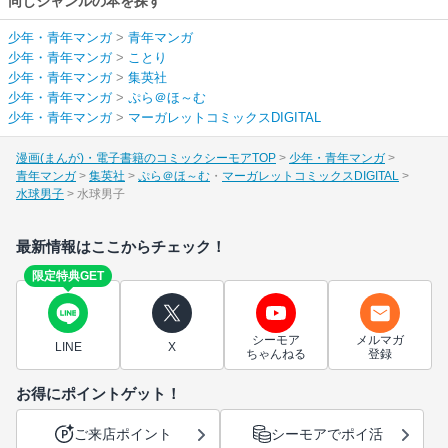
同じジャンルの本を探す
少年・青年マンガ
>
青年マンガ
少年・青年マンガ
>
ことり
少年・青年マンガ
>
集英社
少年・青年マンガ
>
ぷら＠ほ～む
少年・青年マンガ
>
マーガレットコミックスDIGITAL
漫画(まんが)・電子書籍のコミックシーモアTOP
少年・青年マンガ
青年マンガ
集英社
ぷら＠ほ～む
マーガレットコミックスDIGITAL
水球男子
水球男子
最新情報はここからチェック！
限定特典GET
シーモア
メルマガ
LINE
X
ちゃんねる
登録
お得にポイントゲット！
ご来店ポイント
シーモアでポイ活