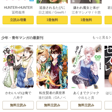
HUNTER×HUNTER
追放されるたびに
嫌われ魔女と体が
岩
冨樫義博
日之浦拓
/
GreeN
/
江本マシメサ
/
十悠
モノクロ版 39
スキルを手に入れ
入れ替わったけれ
仁森島司
た俺が、100の異世
ど、私は今日も元
立読み増量
1冊無料
1冊無料
界で2周目無双【電
気に暮らしていま
子単行本】 1
す！【電子単行
本】 1
もっと見る
少年・青年マンガの最新刊
かわいいのは俺で
転生賢者の異世界
あくまでクジャク
はじ
八寿子
進行諸島（GAノベ
小出もと貴
ある 4巻
ライフ～第二の職
の話です。 8巻
ル／SBクリエイテ
業を得て、世界最
無料立読み
無料立読み
無料立読み
ィブ刊）
/
彭傑（Fr
強になりました～ 3