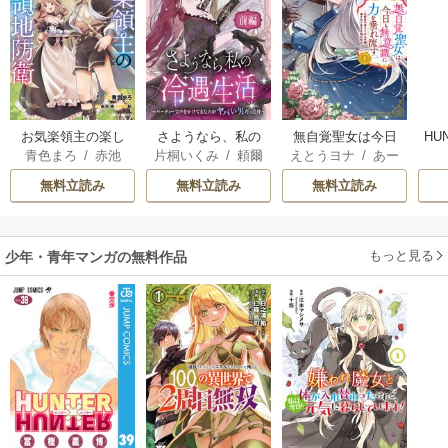
お気楽領主の楽し
さようなら、私の
無自覚聖女は今日
HU
青色まろ
/
赤池
片桐いくみ
/
頼爾
えとうヨナ
/
あー
い領地防衛
冷遇生活 ～パーテ
も無意識に力を垂
宗
/
転
もんど
/
あんべよ
ィーで声をかけて
れ流す ～公爵家
無料立読み
無料立読み
無料立読み
しろう
きたのがヤバい男
の落ちこぼれ令
だった件
嬢、嫁ぎ先で幸せ
を掴み取る～
もっと見る
少年・青年マンガの無料作品