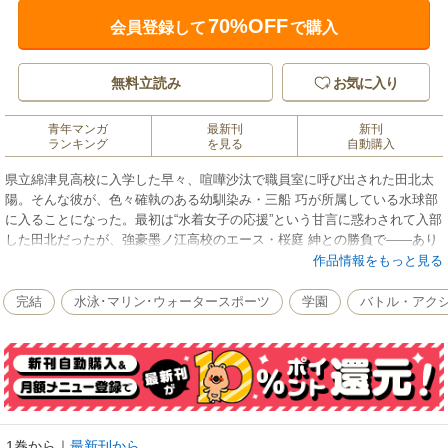
70%OFF
会員登録して
で購入
無料立読み
お気に入り
青年マンガ
最新刊
新刊
ランキング
を見る
自動購入
県立綿津見高校に入学した早々、喧嘩沙汰で職員室に呼び出された田北太
陽。そんな彼が、色々確執のある幼馴染み・三船 巧が所属している水球部
に入ることになった。最初は“水着女子の応援”という甘言に惑わされて入部
した田北だったが、強豪墨ノ江高校のエース・桜庭 紳との勝負で――あり
そうでなかった熱血水球漫画！
作品情報をもっと見る
完結
水泳･マリン･ウォータースポーツ
学園
バトル・アク
1巻から
｜
最新刊から