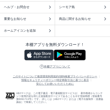
ヘルプ・お問合せ
シーモア島
重要なお知らせ
商品に関するお知らせ
ホームアイコンを追加
本棚アプリを無料ダウンロード！
本棚アプリについて
このサイトについて
推奨環境
利用規約
ISBN検索
プライバシーポリシー
情報セキュリティーポリシー
特定商取引法に基づく表示
安心してお使いいただくために
ABJマークは、この電子書店・電子書籍配信サービスが、 著作権者からコンテ
ンツ使用許諾を得た正規版配信サービスであることを示す登録商標（登録番号
第6091713号）です。 詳しくは［ABJマーク］または［電子出版制作・流通協
議会］で検索してください。