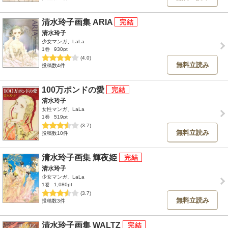
清水玲子画集 ARIA
清水玲子
少女マンガ、LaLa
1巻
930pt
(4.0)
無料立読み
投稿数4件
100万ポンドの愛
清水玲子
女性マンガ、LaLa
1巻
519pt
(3.7)
無料立読み
投稿数10件
清水玲子画集 輝夜姫
清水玲子
少女マンガ、LaLa
1巻
1,080pt
(3.7)
無料立読み
投稿数3件
清水玲子画集 WALTZ