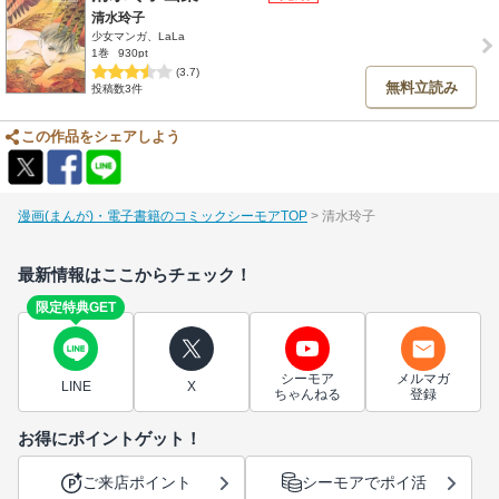
清水玲子
少女マンガ、LaLa
1巻
930pt
(3.7)
無料立読み
投稿数3件
この作品をシェアしよう
漫画(まんが)・電子書籍のコミックシーモアTOP
清水玲子
最新情報はここからチェック！
限定特典GET
シーモア
メルマガ
LINE
X
ちゃんねる
登録
お得にポイントゲット！
ご来店ポイント
シーモアでポイ活