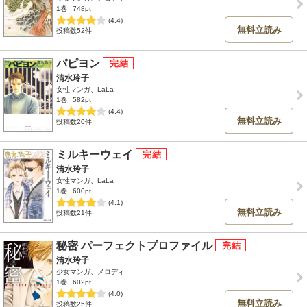
1巻
748pt
(4.4)
無料立読み
投稿数52件
パピヨン
清水玲子
女性マンガ、LaLa
1巻
582pt
(4.4)
無料立読み
投稿数20件
ミルキーウェイ
清水玲子
女性マンガ、LaLa
1巻
600pt
(4.1)
無料立読み
投稿数21件
秘密 パーフェクトプロファイル
清水玲子
少女マンガ、メロディ
1巻
602pt
(4.0)
無料立読み
投稿数25件