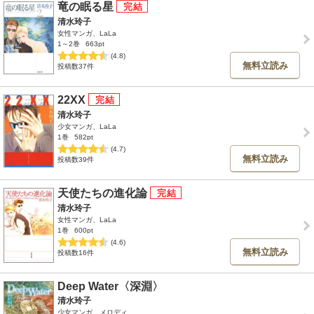
竜の眠る星
清水玲子
女性マンガ、LaLa
1～2巻
663pt
(4.8)
無料立読み
投稿数37件
22XX
清水玲子
少女マンガ、LaLa
1巻
582pt
(4.7)
無料立読み
投稿数39件
天使たちの進化論
清水玲子
女性マンガ、LaLa
1巻
600pt
(4.6)
無料立読み
投稿数16件
Deep Water〈深淵〉
清水玲子
少女マンガ、メロディ