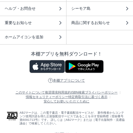
ヘルプ・お問合せ
シーモア島
重要なお知らせ
商品に関するお知らせ
ホームアイコンを追加
本棚アプリを無料ダウンロード！
本棚アプリについて
このサイトについて
推奨環境
利用規約
ISBN検索
プライバシーポリシー
情報セキュリティーポリシー
特定商取引法に基づく表示
安心してお使いいただくために
ABJマークは、この電子書店・電子書籍配信サービスが、 著作権者からコンテ
ンツ使用許諾を得た正規版配信サービスであることを示す登録商標（登録番号
第6091713号）です。 詳しくは［ABJマーク］または［電子出版制作・流通協
議会］で検索してください。