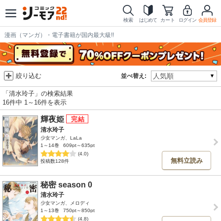
検索
はじめて
カート
ログイン
会員登録
漫画（マンガ）・電子書籍が国内最大級!!
絞り込む
並べ替え:
「清水玲子」の検索結果
16件中 1～16件を表示
輝夜姫
清水玲子
少女マンガ、LaLa
1～14巻
609pt～635pt
(4.0)
無料立読み
投稿数128件
秘密 season 0
清水玲子
少女マンガ、メロディ
1～13巻
750pt～850pt
(4.8)