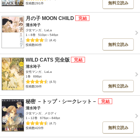
無料立読み
投稿数291件
月の子 MOON CHILD
清水玲子
少女マンガ、LaLa
1～8巻
510pt～546pt
(4.4)
無料立読み
投稿数80件
WILD CATS 完全版
清水玲子
女性マンガ、LaLa
1巻
698pt
(4.5)
無料立読み
投稿数39件
秘密 －トップ・シークレット－
清水玲子
少女マンガ、メロディ
1～12巻
676pt～848pt
(4.7)
無料立読み
投稿数420件