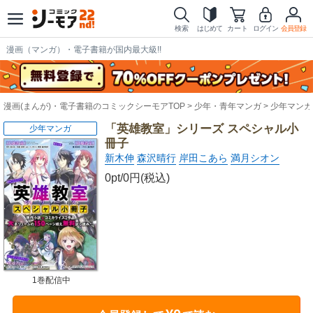
検索
はじめて
カート
ログイン
会員登録
漫画（マンガ）・電子書籍が国内最大級!!
漫画(まんが)・電子書籍のコミックシーモアTOP
少年・青年マンガ
少年マンガ
「英雄教室」シリーズ スペシャル小
少年マンガ
冊子
新木伸
森沢晴行
岸田こあら
満月シオン
0pt/0円(税込)
1巻配信中