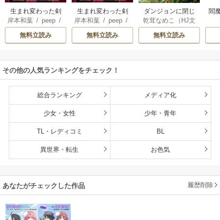
生まれ変わった剣
生まれ変わった剣
ダンジョンに閉じ
閻魔
岸本和葉
/
peep
/
岸本和葉
/
peep
/
乾茸なめこ（HJ文
聖、剣士が冷遇さ
聖、剣士が冷遇さ
込められて25年。
染野静也
/
桑島黎
染野静也
/
桑島黎
庫／ホビージャパ
れる魔術至上主義
れる魔術至上主義
救出されたときに
無料立読み
無料立読み
無料立読み
音
/
taskey STUDI
音
/
taskey STUDI
ン刊）
/
御手洗太
の学園で無双する
の学園で無双する
は立派な不審者に
O
O
陽
/
芝
【単行本版】
なっていた【分冊
版】
その他の人気ランキングをチェック！
総合ランキング
メディア化
少女・女性
少年・青年
TL・レディコミ
BL
異世界・転生
お色気
履歴削除
あなたがチェックした作品