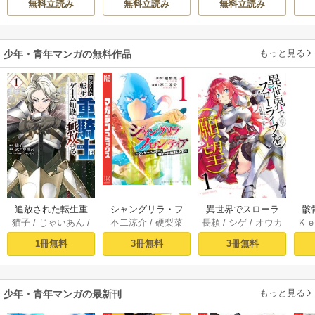
無料立読み
無料立読み
無料立読み
もっと見る
少年・青年マンガの無料作品
追放された転生重
シャングリラ・フ
異世界でスローラ
骸
猫子
/
じゃいあん
/
不二涼介
/
硬梨菜
長頼
/
シゲ
/
オウカ
Ｋ
騎士はゲーム知識
ロンティア（１）
イフを（願望） 1
異
武六甲理衣
で無双する（１）
～クソゲーハン
1冊無料
3冊無料
3冊無料
ター、神ゲーに挑
まんとす～
もっと見る
少年・青年マンガの最新刊