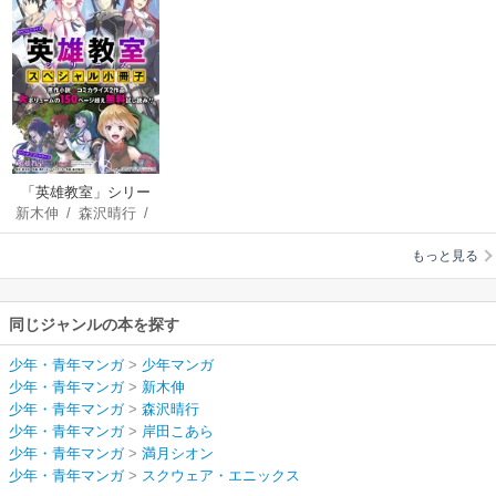
「英雄教室」シリー
新木伸
/
森沢晴行
/
ズ スペシャル小冊子
岸田こあら
/
満月シ
もっと見る
オン
同じジャンルの本を探す
少年・青年マンガ
>
少年マンガ
少年・青年マンガ
>
新木伸
少年・青年マンガ
>
森沢晴行
少年・青年マンガ
>
岸田こあら
少年・青年マンガ
>
満月シオン
少年・青年マンガ
>
スクウェア・エニックス