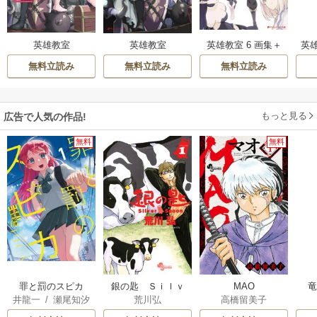
英雄教室
英雄教室 6 画集＋
英雄
英雄教室
キャラクター事典
無料立読み
無料立読み
無料立読み
収録、豪華80P小冊
子付き特装版
もっと見る
広告で人気の作品!
無料
無料
罪と罰のスピカ
銀の匙 Ｓｉｌｖ
MAO
井龍一
/
瀬尾知汐
荒川弘
高橋留美子
ｅｒ Ｓｐｏｏｎ