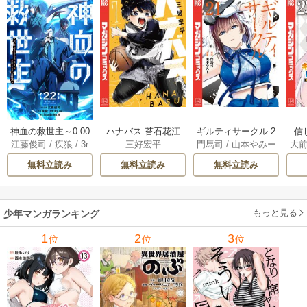
神血の救世主～0.00
ハナバス 苔石花江
ギルティサークル 2
信
江藤俊司
/
疾狼
/
3r
三好宏平
門馬司
/
山本やみー
大
000001％を引き当
のバスケ論 7巻
1巻
に
d Ie
/
Studio No.9
て最強へ～【電子
で
無料立読み
無料立読み
無料立読み
書籍特典付】 22巻
ギ
ャ
の
もっと見る
少年マンガランキング
れ
メ
1
2
3
位
位
位
ぁ