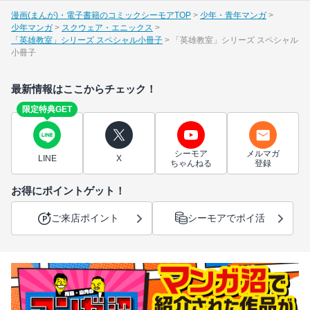
漫画(まんが)・電子書籍のコミックシーモアTOP
少年・青年マンガ
少年マンガ
スクウェア・エニックス
「英雄教室」シリーズ スペシャル小冊子
「英雄教室」シリーズ スペシャル
小冊子
最新情報はここからチェック！
限定特典GET
シーモア
メルマガ
LINE
X
ちゃんねる
登録
お得にポイントゲット！
ご来店ポイント
シーモアでポイ活