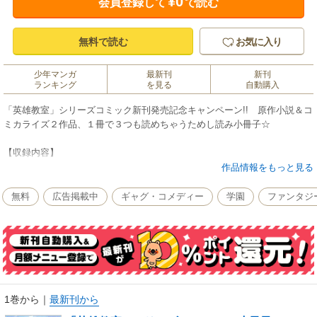
¥0
会員登録して
で読む
無料で読む
お気に入り
少年マンガ
最新刊
新刊
ランキング
を見る
自動購入
「英雄教室」シリーズコミック新刊発売記念キャンペーン!! 原作小説＆コ
ミカライズ２作品、１冊で３つも読めちゃうためし読み小冊子☆
【収録内容】
原作小説「英雄教室」
作品情報をもっと見る
（著者：新木伸／イラスト：森沢晴行）
無料
広告掲載中
ギャグ・コメディー
学園
ファンタジ
コミカライズ「英雄教室」
（原作：新木伸／作画：岸田こあら／キャラクター原案：森沢晴行）
コミカライズ「英雄教室 -ガールズミッション-」
（原作：新木伸／作画：満月シオン／キャラクター原案：森沢晴行）
1巻から
｜
最新刊から