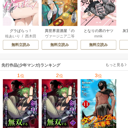
グラぱらっ！
異世界居酒屋「の
となりの席のヤツ
灰
桂あいり
/
西木田
ヴァージニア二等
mmk
ぶ」
がそういう目で見
景志
兵
/
蝉川夏哉
/
転
てくる
無料立読み
無料立読み
無料立読み
もっと見る
先行作品(少年マンガ)ランキング
1
2
3
位
位
位