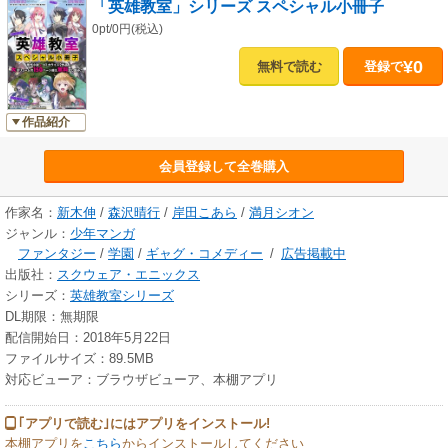
「英雄教室」シリーズ スペシャル小冊子
0pt/0円(税込)
¥0
無料で読む
登録で
作品紹介
会員登録して全巻購入
作家名：
新木伸
/
森沢晴行
/
岸田こあら
/
満月シオン
ジャンル：
少年マンガ
ファンタジー
/
学園
/
ギャグ・コメディー
/
広告掲載中
出版社：
スクウェア・エニックス
シリーズ：
英雄教室シリーズ
DL期限：無期限
配信開始日：2018年5月22日
ファイルサイズ：89.5MB
対応ビューア：ブラウザビューア、本棚アプリ
｢アプリで読む｣にはアプリをインストール!
本棚アプリを
こちら
からインストールしてください