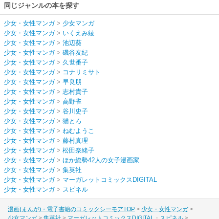
同じジャンルの本を探す
子
/
猫とろ
/
ねむよ
うこ
/
藤村真理
/
松
少女・女性マンガ
>
少女マンガ
田奈緒子
/
ほか総勢4
少女・女性マンガ
>
いくえみ綾
2人の女子漫画家
少女・女性マンガ
>
池辺葵
少女・女性マンガ
>
磯谷友紀
少女・女性マンガ
>
久世番子
少女・女性マンガ
>
コナリミサト
少女・女性マンガ
>
早良朋
少女・女性マンガ
>
志村貴子
少女・女性マンガ
>
高野雀
少女・女性マンガ
>
谷川史子
少女・女性マンガ
>
猫とろ
少女・女性マンガ
>
ねむようこ
少女・女性マンガ
>
藤村真理
少女・女性マンガ
>
松田奈緒子
少女・女性マンガ
>
ほか総勢42人の女子漫画家
少女・女性マンガ
>
集英社
少女・女性マンガ
>
マーガレットコミックスDIGITAL
少女・女性マンガ
>
スピネル
漫画(まんが)・電子書籍のコミックシーモアTOP
少女・女性マンガ
少女マンガ
集英社
マーガレットコミックスDIGITAL
スピネル