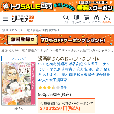
検索
はじめて
カート
ログイン
会員登録
漫画（マンガ）・電子書籍が国内最大級!!
漫画(まんが)・電子書籍のコミックシーモアTOP
少女・女性マンガ
少女マンガ
漫画家さんのおいしいさしいれ
少女マンガ
いくえみ綾
池辺葵
磯谷友紀
久世番子
コナリ
ミサト
早良朋
志村貴子
高野雀
谷川史子
猫と
ろ
ねむようこ
藤村真理
松田奈緒子
ほか総勢
42人の女子漫画家
9件
900pt/990円(税込)
会員登録限定70%OFFクーポンで
270pt/297円(税込)
1巻完結