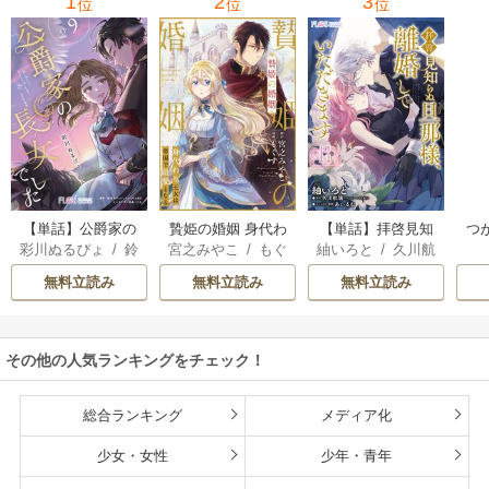
1
2
3
位
位
位
【単話】公爵家の
贄姫の婚姻 身代わ
【単話】拝啓見知
つ
彩川ぬるぴょ
/
鈴
宮之みやこ
/
もぐ
紬いろと
/
久川航
長女でした
り王女は帝国で最
らぬ旦那様、離婚
異
音さや
/
たむ
す
璃
/
あいるむ
愛となる
していただきます
の
無料立読み
無料立読み
無料立読み
その他の人気ランキングをチェック！
総合ランキング
メディア化
少女・女性
少年・青年