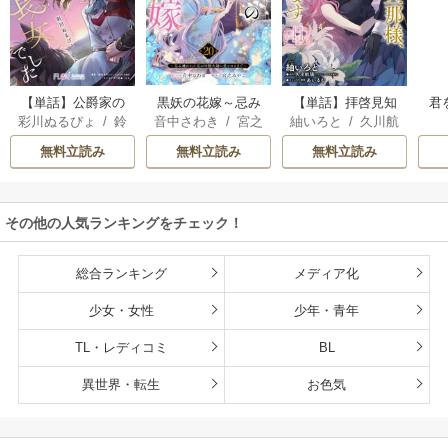
【単話】公爵家の
黒妖の花嫁～忌み
【単話】拝啓見知
君
彩川ぬるぴょ
/
鈴
音中さわき
/
宮之
紬いろと
/
久川航
長女でした
嫌われた私が冷酷
らぬ旦那様、離婚
音さや
/
たむ
みやこ
璃
/
あいるむ
大尉に愛されるま
していただきます
無料立読み
無料立読み
無料立読み
で～
その他の人気ランキングをチェック！
総合ランキング
メディア化
少女・女性
少年・青年
TL・レディコミ
BL
異世界・転生
お色気