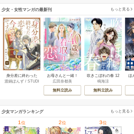
もっと見る
少女・女性マンガの最新刊
身分差に終わった
お母さんと一緒！
吹きこぼれの春 12
ほ
渡鍋ぽんず
/
STUDI
広田奈都美
鳴海涼
恋を、今さらです
～40歳の看取りと
巻
学受
O ZOON
が。 12巻
恋～【分冊版】 5巻
無料立読み
無料立読み
もっと見る
少女マンガランキング
1
2
3
位
位
位