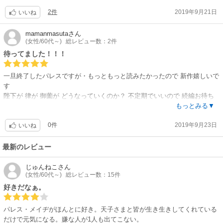
2件
2019年9月21日
いいね
mamanmasuta
さん
(女性/60代～)
総レビュー数：2件
待ってました！！！
一旦終了したパレスですが・もっともっと読みたかったので 新作嬉しいで
す
陛下が 律が 御薗が どうなっていくのか？ 不定期でいいので 続編お待ち
してます！
もっとみる▼
0件
2019年9月23日
いいね
最新のレビュー
じゅんねこ
さん
(女性/60代～)
総レビュー数：15件
好きだなぁ。
パレス・メイヂがほんとに好き。天子さまと皆が生き生きしてくれている
だけで元気になる。嫌な人が1人も出てこない。