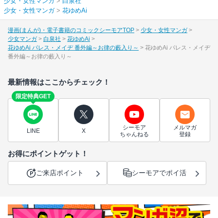
少女・女性マンガ
>
白泉社
少女・女性マンガ
>
花ゆめAi
漫画(まんが)・電子書籍のコミックシーモアTOP
少女・女性マンガ
少女マンガ
白泉社
花ゆめAi
花ゆめAi パレス・メイヂ 番外編～お律の藪入り～
花ゆめAi パレス・メイヂ
番外編～お律の藪入り～
最新情報はここからチェック！
限定特典GET
シーモア
メルマガ
LINE
X
ちゃんねる
登録
お得にポイントゲット！
ご来店ポイント
シーモアでポイ活