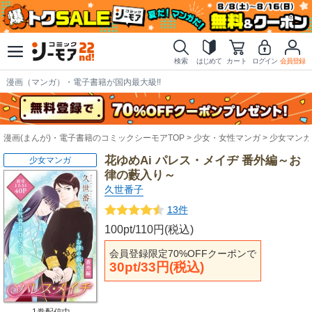
検索
はじめて
カート
ログイン
会員登録
漫画（マンガ）・電子書籍が国内最大級!!
漫画(まんが)・電子書籍のコミックシーモアTOP
少女・女性マンガ
少女マンガ
花ゆめAi パレス・メイヂ 番外編～お
少女マンガ
律の藪入り～
久世番子
13件
100pt/110円(税込)
会員登録限定70%OFFクーポンで
30pt/33円(税込)