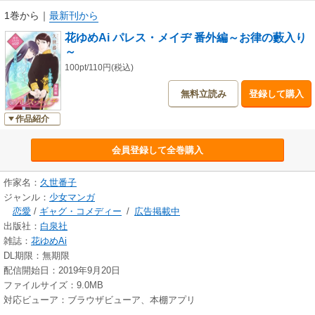
1巻から
｜
最新刊から
花ゆめAi パレス・メイヂ 番外編～お律の藪入り
～
100pt/110円(税込)
無料立読み
登録して購入
作品紹介
会員登録して全巻購入
作家名：
久世番子
ジャンル：
少女マンガ
恋愛
/
ギャグ・コメディー
/
広告掲載中
出版社：
白泉社
雑誌：
花ゆめAi
DL期限：無期限
配信開始日：2019年9月20日
ファイルサイズ：9.0MB
対応ビューア：ブラウザビューア、本棚アプリ