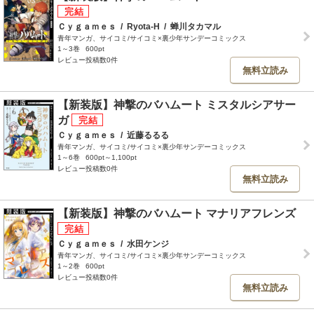
Ｃｙｇａｍｅｓ
/
Ryota-H
/
蝉川タカマル
青年マンガ、サイコミ/サイコミ×裏少年サンデーコミックス
1～3巻
600pt
レビュー投稿数0件
無料立読み
【新装版】神撃のバハムート ミスタルシアサー
ガ
Ｃｙｇａｍｅｓ
/
近藤るるる
青年マンガ、サイコミ/サイコミ×裏少年サンデーコミックス
1～6巻
600pt～1,100pt
レビュー投稿数0件
無料立読み
【新装版】神撃のバハムート マナリアフレンズ
Ｃｙｇａｍｅｓ
/
水田ケンジ
青年マンガ、サイコミ/サイコミ×裏少年サンデーコミックス
1～2巻
600pt
レビュー投稿数0件
無料立読み