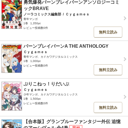
勇気爆発バーンブレイバーンアンソロジーコミ
ックBRAVE
ノーラコミックス編集部
/
Ｃｙｇａｍｅｓ
青年マンガ
1巻
1,350pt
レビュー投稿数0件
無料立読み
バーンブレイバーンA THE ANTHOLOGY
Ｃｙｇａｍｅｓ
青年マンガ、カドカワデジタルコミックス
1巻
1,000pt
レビュー投稿数0件
無料立読み
ぷりこねっ！りだいぶ
Ｃｙｇａｍｅｓ
少年マンガ、カドカワデジタルコミックス
1巻
1,500pt
レビュー投稿数0件
無料立読み
【合本版】グランブルーファンタジー外伝 追憶
のアーシヴェル 全4巻