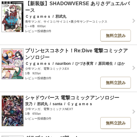
【新装版】SHADOWVERSE ありさデュエルバ
ース
Ｃｙｇａｍｅｓ
/
邪武丸
青年マンガ、サイコミ/サイコミ×裏少年サンデーコミックス
1～4巻
600pt
レビュー投稿数0件
無料立読み
プリンセスコネクト！Re:Dive 電撃コミックア
ンソロジー
Ｃｙｇａｍｅｓ
/
nauribon
/
ひづき夜宵
/
原田靖生
/
ほか
少年マンガ、電撃コミックスEX
1巻
920pt
レビュー投稿数0件
無料立読み
シャドウバース 電撃コミックアンソロジー
茨乃
/
邪武丸
/
santa
/
Ｃｙｇａｍｅｓ
少年マンガ、電撃コミックスNEXT
1巻
650pt
レビュー投稿数0件
無料立読み