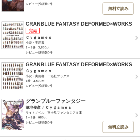
レビュー投稿数0件
無料立読み
GRANBLUE FANTASY DEFORMED×WORKS
Ｃｙｇａｍｅｓ
小説・実用書
1～3巻
3,800pt
レビュー投稿数0件
GRANBLUE FANTASY DEFORMED×WORKS
Ｃｙｇａｍｅｓ
小説・実用書、一迅社ブックス
1巻
3,500pt
レビュー投稿数0件
グランブルーファンタジー
築地俊彦
/
Ｃｙｇａｍｅｓ
ライトノベル、富士見ファンタジア文庫
1～2巻
680pt
レビュー投稿数0件
無料立読み