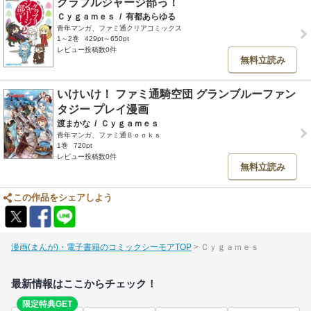
グラブルジャージ部っ！
Ｃｙｇａｍｅｓ
/
有都あらゆる
青年マンガ、ファミ通クリアコミックス
1～2巻
429pt～650pt
レビュー投稿数0件
無料立読み
いけいけ！ ファミ通騎空団 グランブルーファン
タジー プレイ漫画
渡まかな
/
Ｃｙｇａｍｅｓ
青年マンガ、ファミ通Ｂｏｏｋｓ
1巻
720pt
レビュー投稿数0件
無料立読み
この作品をシェアしよう
漫画(まんが)・電子書籍のコミックシーモアTOP
Ｃｙｇａｍｅｓ
最新情報はここからチェック！
限定特典GET