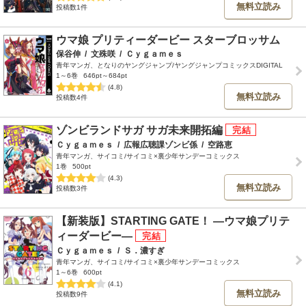
無料立読み
投稿数1件
ウマ娘 プリティーダービー スターブロッサム
保谷伸
/
文殊咲
/
Ｃｙｇａｍｅｓ
青年マンガ、となりのヤングジャンプ/ヤングジャンプコミックスDIGITAL
1～6巻
646pt～684pt
(4.8)
無料立読み
投稿数4件
ゾンビランドサガ サガ未来開拓編
Ｃｙｇａｍｅｓ
/
広報広聴課ゾンビ係
/
空路恵
青年マンガ、サイコミ/サイコミ×裏少年サンデーコミックス
1巻
500pt
(4.3)
無料立読み
投稿数3件
【新装版】STARTING GATE！ ―ウマ娘プリテ
ィーダービー―
Ｃｙｇａｍｅｓ
/
Ｓ．濃すぎ
青年マンガ、サイコミ/サイコミ×裏少年サンデーコミックス
1～6巻
600pt
(4.1)
無料立読み
投稿数9件