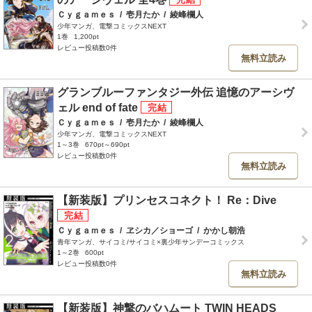
Ｃｙｇａｍｅｓ
/
壱月たか
/
綾峰欄人
少年マンガ、電撃コミックスNEXT
1巻
1,200pt
レビュー投稿数0件
無料立読み
グランブルーファンタジー外伝 追憶のアーシヴ
ェル end of fate
Ｃｙｇａｍｅｓ
/
壱月たか
/
綾峰欄人
少年マンガ、電撃コミックスNEXT
1～3巻
670pt～690pt
レビュー投稿数0件
無料立読み
【新装版】プリンセスコネクト！ Re：Dive
Ｃｙｇａｍｅｓ
/
ヱシカ／ショーゴ
/
かかし朝浩
青年マンガ、サイコミ/サイコミ×裏少年サンデーコミックス
1～2巻
600pt
レビュー投稿数0件
無料立読み
【新装版】神撃のバハムート TWIN HEADS