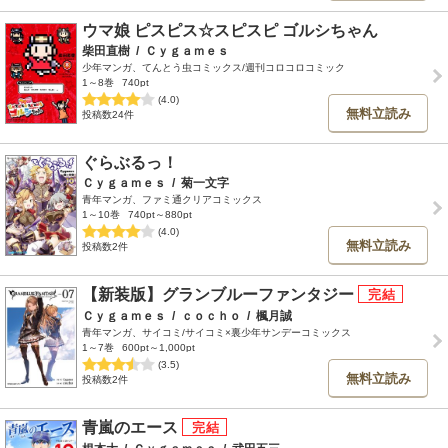
ウマ娘 ピスピス☆スピスピ ゴルシちゃん
柴田直樹
/
Ｃｙｇａｍｅｓ
少年マンガ、てんとう虫コミックス/週刊コロコロコミック
1～8巻
740pt
(4.0)
無料立読み
投稿数24件
ぐらぶるっ！
Ｃｙｇａｍｅｓ
/
菊一文字
青年マンガ、ファミ通クリアコミックス
1～10巻
740pt～880pt
(4.0)
無料立読み
投稿数2件
【新装版】グランブルーファンタジー
Ｃｙｇａｍｅｓ
/
ｃｏｃｈｏ
/
楓月誠
青年マンガ、サイコミ/サイコミ×裏少年サンデーコミックス
1～7巻
600pt～1,000pt
(3.5)
無料立読み
投稿数2件
青嵐のエース