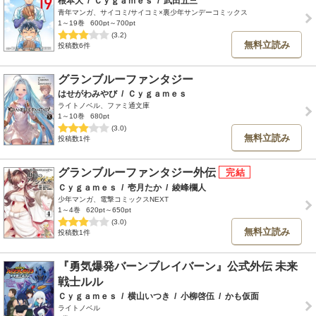
根本大
/
Ｃｙｇａｍｅｓ
/
武田五三
青年マンガ、サイコミ/サイコミ×裏少年サンデーコミックス
1～19巻
600pt～700pt
(3.2)
無料立読み
投稿数6件
グランブルーファンタジー
はせがわみやび
/
Ｃｙｇａｍｅｓ
ライトノベル、ファミ通文庫
1～10巻
680pt
(3.0)
無料立読み
投稿数1件
グランブルーファンタジー外伝
Ｃｙｇａｍｅｓ
/
壱月たか
/
綾峰欄人
少年マンガ、電撃コミックスNEXT
1～4巻
620pt～650pt
(3.0)
無料立読み
投稿数1件
『勇気爆発バーンブレイバーン』公式外伝 未来
戦士ルル
Ｃｙｇａｍｅｓ
/
横山いつき
/
小柳啓伍
/
かも仮面
ライトノベル