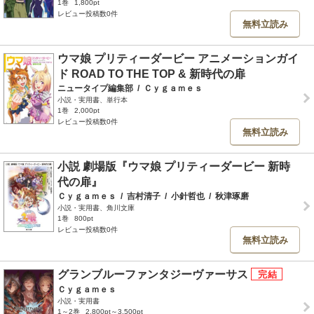
1巻
1,800pt
レビュー投稿数0件
無料立読み
ウマ娘 プリティーダービー アニメーションガイ
ド ROAD TO THE TOP & 新時代の扉
ニュータイプ編集部
/
Ｃｙｇａｍｅｓ
小説・実用書、単行本
1巻
2,000pt
レビュー投稿数0件
無料立読み
小説 劇場版『ウマ娘 プリティーダービー 新時
代の扉』
Ｃｙｇａｍｅｓ
/
吉村清子
/
小針哲也
/
秋津琢磨
小説・実用書、角川文庫
1巻
800pt
レビュー投稿数0件
無料立読み
グランブルーファンタジーヴァーサス
Ｃｙｇａｍｅｓ
小説・実用書
1～2巻
2,800pt～3,500pt