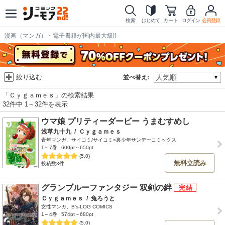
検索
はじめて
カート
ログイン
会員登録
漫画（マンガ）・電子書籍が国内最大級!!
絞り込む
並べ替え:
「Ｃｙｇａｍｅｓ」の検索結果
32件中 1～32件を表示
ウマ娘 プリティーダービー うまむすめし
浅草九十九
/
Ｃｙｇａｍｅｓ
青年マンガ、サイコミ/サイコミ×裏少年サンデーコミックス
1～7巻
600pt～650pt
(5.0)
無料立読み
投稿数3件
グランブルーファンタジー 双剣の絆
Ｃｙｇａｍｅｓ
/
兔ろうと
女性マンガ、B's-LOG COMICS
1～4巻
574pt～680pt
(5.0)