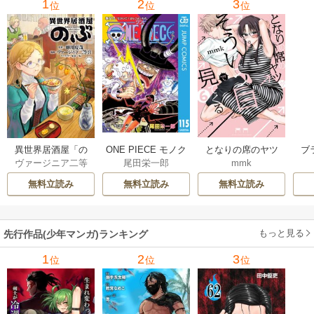
1
2
3
位
位
位
異世界居酒屋「の
ONE PIECE モノク
となりの席のヤツ
ブ
ヴァージニア二等
尾田栄一郎
mmk
ぶ」
ロ版
がそういう目で見
兵
/
蝉川夏哉
/
転
てくる
無料立読み
無料立読み
無料立読み
もっと見る
先行作品(少年マンガ)ランキング
1
2
3
位
位
位