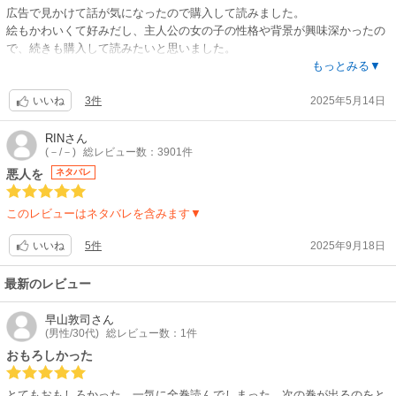
広告で見かけて話が気になったので購入して読みました。
絵もかわいくて好みだし、主人公の女の子の性格や背景が興味深かったの
で、続きも購入して読みたいと思いました。
若干グロシーンはあるのでそういうのが苦手な方にはオススメできないか
もっとみる▼
もしれません?逆にグロ大好きな方にはちょっと物足りないかも……？
3件
2025年5月14日
いいね
RIN
さん
(－/－)
総レビュー数：3901件
悪人を
ネタバレ
このレビューはネタバレを含みます▼
5件
2025年9月18日
いいね
最新のレビュー
早山敦司
さん
(男性/30代)
総レビュー数：1件
おもろしかった
とてもおもしろかった。一気に全巻読んでしまった。次の巻が出るのをと