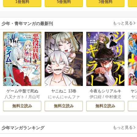
1冊無料
5冊無料
3冊無料
ル【テイム】を駆
ど、死にたくない
使して最強を目指
ので改革を起こし
してみた（１）
ます～ 1
もっと見る
少年・青年マンガの最新刊
ゲーム中盤で死ぬ
ヤニねこ 13巻
今夜もシリアルキ
ヤ
八又ナガト
/
月山可
にゃんにゃんファ
伊口紺
/
中村優児
ヤ
悪役貴族に転生し
ラーと待ち合わせ 5
也
クトリー
たので、外れスキ
巻
無料立読み
無料立読み
無料立読み
ル【テイム】を駆
使して最強を目指
してみた 7巻
もっと見る
少年マンガランキング