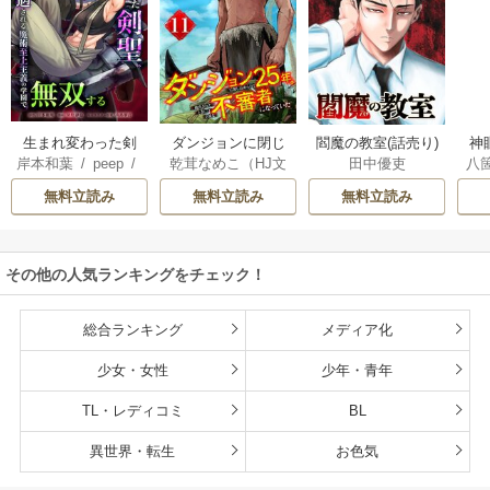
生まれ変わった剣
ダンジョンに閉じ
神
閻魔の教室(話売り)
岸本和葉
/
peep
/
乾茸なめこ（HJ文
八
田中優吏
聖、剣士が冷遇さ
込められて25年。
染野静也
/
桑島黎
庫／ホビージャパ
れる魔術至上主義
救出されたときに
無料立読み
無料立読み
無料立読み
音
/
taskey STUDI
ン刊）
/
御手洗太
の学園で無双する
は立派な不審者に
O
陽
/
芝
なっていた【分冊
版】
その他の人気ランキングをチェック！
総合ランキング
メディア化
少女・女性
少年・青年
TL・レディコミ
BL
異世界・転生
お色気