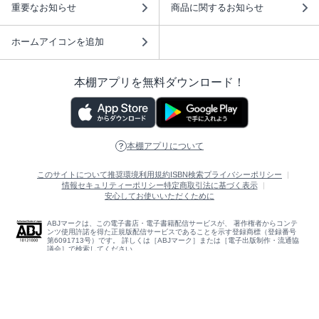
重要なお知らせ
商品に関するお知らせ
ホームアイコンを追加
本棚アプリを無料ダウンロード！
本棚アプリについて
このサイトについて
推奨環境
利用規約
ISBN検索
プライバシーポリシー
情報セキュリティーポリシー
特定商取引法に基づく表示
安心してお使いいただくために
ABJマークは、この電子書店・電子書籍配信サービスが、 著作権者からコンテ
ンツ使用許諾を得た正規版配信サービスであることを示す登録商標（登録番号
第6091713号）です。 詳しくは［ABJマーク］または［電子出版制作・流通協
議会］で検索してください。
(C)NTTソルマーレ