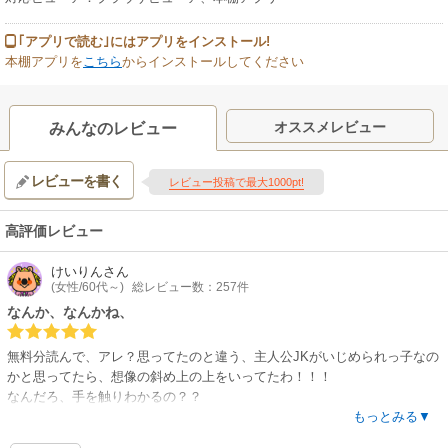
｢アプリで読む｣にはアプリをインストール!
本棚アプリを
こちら
からインストールしてください
オススメレビュー
みんなのレビュー
レビューを書く
レビュー投稿で最大1000pt!
高評価レビュー
けいりん
さん
(女性/60代～)
総レビュー数：257件
なんか、なんかね、
無料分読んで、アレ？思ってたのと違う、主人公JKがいじめられっ子なの
かと思ってたら、想像の斜め上の上をいってたわ！！！
なんだろ、手を触りわかるの？？
いろんなミステリーだとか読んでるけど、またまた、新手の攻めが出てき
もっとみる▼
て嬉しい！！