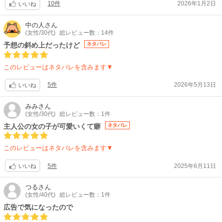
10件
2026年1月2日
ついつい新作まで読んだ！
いいね
なるほど！！
冤罪ありの真犯人とかね、実際にたくさんあるんだろうなーと改めて思っ
中の人
さん
(女性/30代)
総レビュー数：14件
た。
誰かを庇ってのお務めとかね、事実数多あるんだね。
予想の斜め上だったけど
ネタバレ
平和に暮らしてる中に、衝撃の現実を前に、悪にもなれる善人。
怖い、なるべくなら穏やかに過ごしたいが、家族を殺されたら、そんなこ
このレビューはネタバレを含みます▼
とも言ってられない現実。
5件
2026年5月13日
いいね
みみ
さん
(女性/30代)
総レビュー数：1件
主人公の女の子が可愛いくて癖
ネタバレ
このレビューはネタバレを含みます▼
5件
2025年6月11日
いいね
つる
さん
(女性/40代)
総レビュー数：1件
広告で気になったので