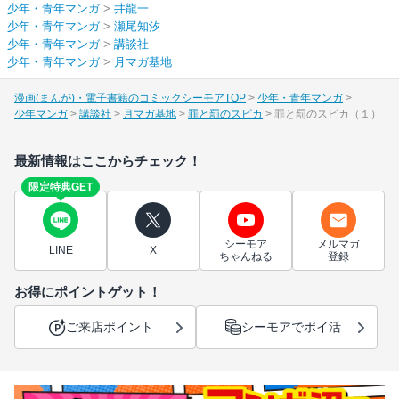
少年・青年マンガ
>
井龍一
少年・青年マンガ
>
瀬尾知汐
少年・青年マンガ
>
講談社
少年・青年マンガ
>
月マガ基地
漫画(まんが)・電子書籍のコミックシーモアTOP
少年・青年マンガ
少年マンガ
講談社
月マガ基地
罪と罰のスピカ
罪と罰のスピカ（１）
最新情報はここからチェック！
限定特典GET
シーモア
メルマガ
LINE
X
ちゃんねる
登録
お得にポイントゲット！
ご来店ポイント
シーモアでポイ活