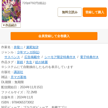
720pt/792円(税込)
無料立読み
登録して購入
作品紹介
会員登録して全巻購入
作家名：
井龍一
/
瀬尾知汐
ジャンル：
少年マンガ(6位)
サスペンス
/
広告掲載中
/
シーモア限定特典付き
/
電子特典付き
作品タグ：
新鋭
/
先生
/
絵が綺麗
※システムにて自動抽出したものを表示しています
出版社：
講談社
雑誌：
月マガ基地
DL期限：無期限
配信開始日：2024年11月15日
ファイルサイズ：72.2MB
出版年月：2024年11月
ISBN：9784065373002
対応ビューア：ブラウザビューア、本棚アプリ