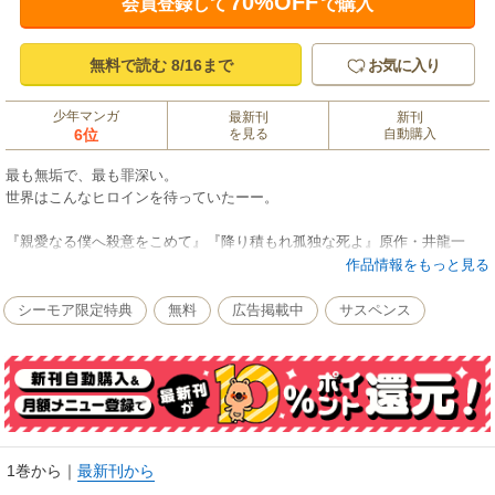
70%OFF
会員登録して
で購入
無料で読む 8/16まで
お気に入り
少年マンガ
最新刊
新刊
6位
を見る
自動購入
最も無垢で、最も罪深い。
世界はこんなヒロインを待っていたーー。
『親愛なる僕へ殺意をこめて』『降り積もれ孤独な死よ』原作・井龍一
月マガ新人賞【大賞】受賞！期待の新鋭・瀬尾知汐
作品情報をもっと見る
巨弾タッグによる２０２４年衝撃作！
シーモア限定特典
無料
広告掲載中
サスペンス
1巻から
｜
最新刊から