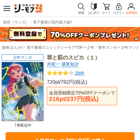
検索
はじめて
カート
ログイン
会員登録
漫画（マンガ）・電子書籍が国内最大級!!
漫画(まんが)・電子書籍のコミックシーモアTOP
少年・青年マンガ
少年マンガ
罪と罰のスピカ（１）
少年マンガ
井龍一
瀬尾知汐
28件
720pt/792円(税込)
会員登録限定70%OFFクーポンで
216pt/237円(税込)
7巻配信中