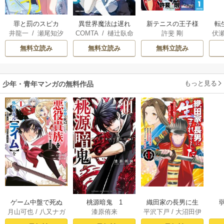
罪と罰のスピカ
新テニスの王子様
転
異世界魔法は遅れ
井龍一
/
瀬尾知汐
許斐 剛
伏
COMTA
/
樋辻臥命
てる！
無料立読み
無料立読み
無料立読み
もっと見る
少年・青年マンガの無料作品
ゲーム中盤で死ぬ
桃源暗鬼 1
織田家の長男に生
月山可也
/
八又ナガ
漆原侑来
平沢下戸
/
大沼田伊
悪役貴族に転生し
まれました～戦国
ト
勢彦
/
逸見兎歌
たので、外れスキ
時代に転生したけ