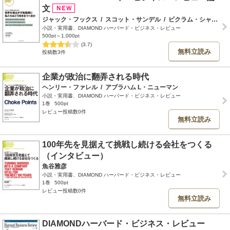
文
ジャック・フックス
/
スコット・サンデル
/
ビクラム・シャンカー
小説・実用書、DIAMOND ハーバード・ビジネス・レビュー
500pt～1,000pt
(3.7)
無料立読み
投稿数3件
企業が政治に翻弄される時代
ヘンリー・ファレル
/
アブラハム L・ニューマン
小説・実用書、DIAMOND ハーバード・ビジネス・レビュー
1巻
500pt
レビュー投稿数0件
無料立読み
100年先を見据えて挑戦し続ける会社をつくる
（インタビュー）
魚谷雅彦
小説・実用書、DIAMOND ハーバード・ビジネス・レビュー
1巻
500pt
レビュー投稿数0件
無料立読み
DIAMONDハーバード・ビジネス・レビュー