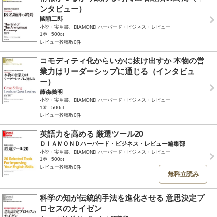
ンタビュー）
國領二郎
小説・実用書、DIAMOND ハーバード・ビジネス・レビュー
1巻
500pt
レビュー投稿数0件
コモディティ化からいかに抜け出すか 本物の営
業力はリーダーシップに通じる（インタビュ
ー）
藤森義明
小説・実用書、DIAMOND ハーバード・ビジネス・レビュー
1巻
500pt
レビュー投稿数0件
英語力を高める 厳選ツール20
ＤＩＡＭＯＮＤハーバード・ビジネス・レビュー編集部
小説・実用書、DIAMOND ハーバード・ビジネス・レビュー
1巻
500pt
レビュー投稿数0件
無料立読み
科学の知が伝統的手法を進化させる 意思決定プ
ロセスのカイゼン