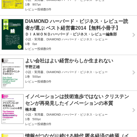
1巻
907pt
レビュー投稿数0件
DIAMOND ハーバード・ビジネス・レビュー読
者が選ぶ ベスト経営書2014【無料小冊子】
ＤＩＡＭＯＮＤハーバード・ビジネス・レビュー編集部
小説・実用書、DIAMOND ハーバード・ビジネス・レビュー
1巻
0pt
レビュー投稿数0件
よい会社はよい経営からしか生まれない
平野正雄
小説・実用書、DIAMOND ハーバード・ビジネス・レビュー
1巻
500pt
レビュー投稿数0件
イノベーションは技術進歩ではない クリステン
センが再発見したイノベーションの本質
楠木建
小説・実用書、DIAMOND ハーバード・ビジネス・レビュー
1巻
500pt
レビュー投稿数0件
情報がつながり続ける時代 匿名経済の終焉（イ