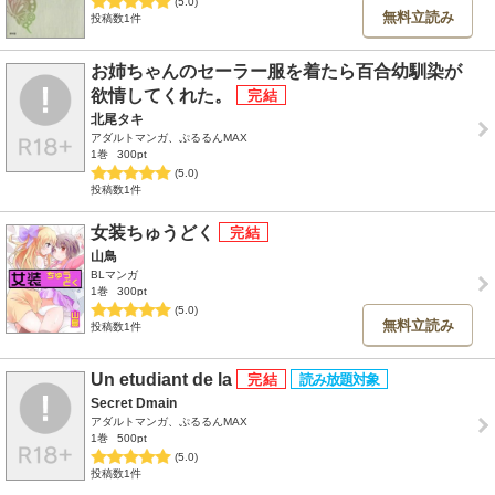
(5.0)
無料立読み
投稿数1件
お姉ちゃんのセーラー服を着たら百合幼馴染が
欲情してくれた。
北尾タキ
アダルトマンガ、ぷるるんMAX
1巻
300pt
(5.0)
投稿数1件
女装ちゅうどく
山鳥
BLマンガ
1巻
300pt
(5.0)
無料立読み
投稿数1件
Un etudiant de la
Secret Dmain
アダルトマンガ、ぷるるんMAX
1巻
500pt
(5.0)
投稿数1件