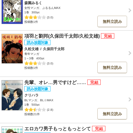
森園みるく
女性マンガ、ぷるるんMAX
1巻
300pt
(3.0)
無料立読み
投稿数1件
項羽と劉邦(久保田千太郎/久松文雄)
久松文雄
/
久保田千太郎
青年マンガ
1～3巻
400pt
(3.0)
無料立読み
投稿数1件
先輩、オレ…男ですけど……
クリハラ
BLマンガ、BL☆MAX
1巻
500pt
(2.8)
無料立読み
投稿数21件
エロカワ男子もっともっとシて