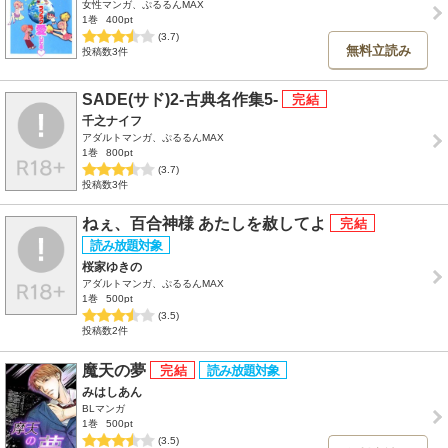
女性マンガ、ぷるるんMAX
1巻
400pt
(3.7)
無料立読み
投稿数3件
SADE(サド)2-古典名作集5-
千之ナイフ
アダルトマンガ、ぷるるんMAX
1巻
800pt
(3.7)
投稿数3件
ねぇ、百合神様 あたしを赦してよ
桜家ゆきの
アダルトマンガ、ぷるるんMAX
1巻
500pt
(3.5)
投稿数2件
魔天の夢
みはしあん
BLマンガ
1巻
500pt
(3.5)