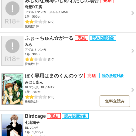
みじめな屈辱いじめ わたしの場合
奇想D工房
アダルトマンガ、ぷるるんMAX
1巻
500pt
(2.0)
投稿数1件
ふぉ～ちゅん☆がーる
みら
アダルトマンガ
1巻
300pt
(2.0)
投稿数1件
ぼく専用はまのくんのケツ
みはしあん
BLマンガ、BL☆MAX
1巻
700pt
(2.0)
無料立読み
投稿数1件
Birdcage
七山鳩子
BLマンガ
1巻
1,000pt