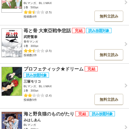
BLマンガ、BL☆MAX
1巻
500pt
(2.5)
無料立読み
投稿数4件
苺と骨 大東亞戦争悲話
武野繁泰
青年マンガ
1巻
300pt
(2.5)
無料立読み
投稿数2件
プロフェティック★ドリーム
三塚モリコ
BLマンガ、BL☆MAX
1巻
300pt
(2.4)
無料立読み
投稿数5件
海と野良猫のものがたり
みはしあん
BLマンガ