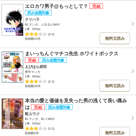
エロカワ男子@もっとして？
クリハラ
BLマンガ、ぷるるんMAX
1巻
500pt
(3.4)
無料立読み
投稿数20件
まいっちんぐマチコ先生 ホワイトボックス
えびはら武司
青年マンガ
1巻
680pt
(3.3)
無料立読み
投稿数46件
本当の愛と価値を見失った男の浅くて長い痛み
は
粃ユウジ
BLマンガ、BL☆MAX
1巻
500pt
(3.3)
無料立読み
投稿数9件