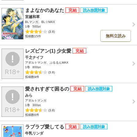
まよなかのあなた
宮越和草
BLマンガ、BL☆MAX
1巻
500pt
(3.8)
無料立読み
投稿数15件
レズビアン(1) 少女愛
千之ナイフ
アダルトマンガ、ぷるるんMAX
1巻
800pt
(3.8)
投稿数9件
愛されすぎて困るの
みら
アダルトマンガ
1巻
300pt
(3.8)
投稿数6件
ラブラブ愛してる
牛乳リンダ