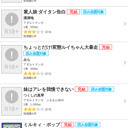
投稿数1件
素人娘 ダイタン告白
漢弾地
アダルトマンガ
1巻
500pt
(3.0)
投稿数1件
ちょっとだけ!変態ルイちゃん大暴走
みら
アダルトマンガ
1巻
300pt
(3.0)
投稿数1件
妹はアレを我慢できない
つくしの真琴
アダルトマンガ、ぷるるんMAX
1巻
1,000pt
(3.0)
投稿数1件
ミルキィ・ポップ