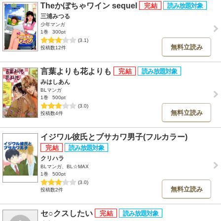
Theかぼちゃワイン sequel
三浦みつる
少年マンガ
1巻
300pt
(3.1)
無料立読み
投稿数12件
言葉よりも花よりも
みはしあん
BLマンガ
1巻
500pt
(3.0)
無料立読み
投稿数4件
イジワル彼氏とブサカワ男子(フルカラー)
クリハラ
BLマンガ、BL☆MAX
1巻
500pt
(3.0)
無料立読み
投稿数2件
セ○クスしたい