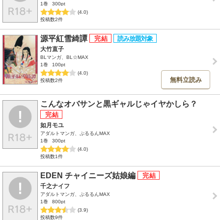
1巻
300pt
(4.0)
投稿数2件
源平紅雪綺譚
大竹直子
BLマンガ、BL☆MAX
1巻
100pt
(4.0)
無料立読み
投稿数2件
こんなオバサンと黒ギャルじゃイヤかしら？
如月モユ
アダルトマンガ、ぷるるんMAX
1巻
300pt
(4.0)
投稿数1件
EDEN チャイニーズ姑娘編
千之ナイフ
アダルトマンガ、ぷるるんMAX
1巻
800pt
(3.9)
投稿数9件