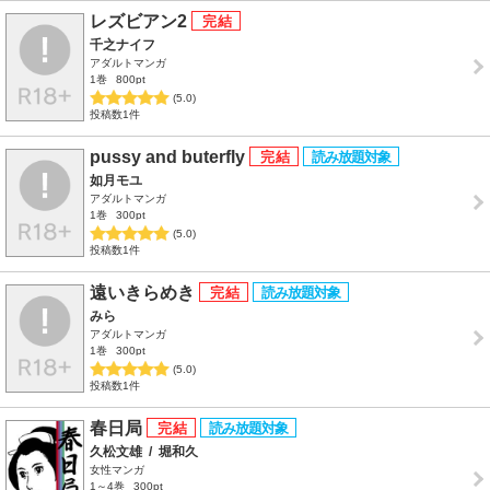
レズビアン2
千之ナイフ
アダルトマンガ
1巻
800pt
(5.0)
投稿数1件
pussy and buterfly
如月モユ
アダルトマンガ
1巻
300pt
(5.0)
投稿数1件
遠いきらめき
みら
アダルトマンガ
1巻
300pt
(5.0)
投稿数1件
春日局
久松文雄
/
堀和久
女性マンガ
1～4巻
300pt