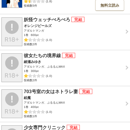
(1.8)
無料立読み
投稿数5件
妖怪ウェッチぺろぺろ
オレンジピールズ
アダルトマンガ
1巻
600pt
(1.0)
投稿数2件
彼女たちの境界線
綾瀬みゆき
アダルトマンガ、ぷるるんMAX
1巻
300pt
(1.0)
投稿数2件
703号室の女はネトラレ妻
絵魔
アダルトマンガ、ぷるるんMAX
1巻
400pt
(1.0)
投稿数1件
少女専門クリニック