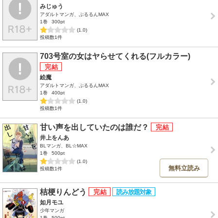
みじゅう
アダルトマンガ、ぷるるんMAX
1巻
300pt
(1.0)
投稿数1件
703号室の女はヤらせてくれる(フルカラー)
絵魔
アダルトマンガ、ぷるるんMAX
1巻
400pt
(1.0)
投稿数1件
甘い声を出していたのは誰だ？
井上をんあ
BLマンガ、BL☆MAX
1巻
500pt
(1.0)
無料立読み
投稿数1件
桔梗りんどう
如月モユ
少年マンガ
1巻
500pt