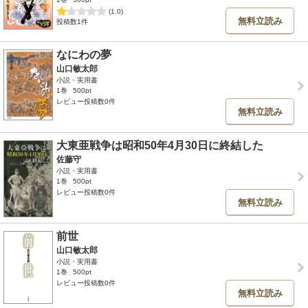
(1.0)
無料立読み
投稿数1件
なにわの夢
山口敏太郎
小説・実用書
1巻
500pt
レビュー投稿数0件
無料立読み
大東亜戦争は昭和50年4月30日に終結した
佐藤守
小説・実用書
1巻
500pt
レビュー投稿数0件
無料立読み
前世
山口敏太郎
小説・実用書
1巻
500pt
レビュー投稿数0件
無料立読み