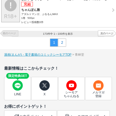
ちゃんぽん雅
アダルトマンガ、ぷるるんMAX
1巻
500pt
レビュー投稿数0件
前のページ
次のページ
173件中 1～100件を表示
1
2
漫画(まんが)・電子書籍のコミックシーモアTOP
青林堂
最新情報はここからチェック！
限定特典GET
シーモア
メルマガ
LINE
X
ちゃんねる
登録
お得にポイントゲット！