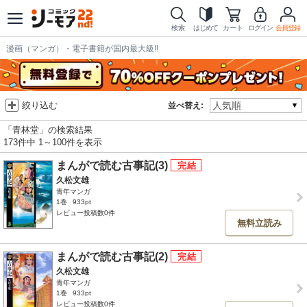
検索
はじめて
カート
ログイン
会員登録
漫画（マンガ）・電子書籍が国内最大級!!
絞り込む
並べ替え:
「青林堂」の検索結果
173件中 1～100件を表示
まんがで読む古事記(3)
久松文雄
青年マンガ
1巻
933pt
レビュー投稿数0件
無料立読み
まんがで読む古事記(2)
久松文雄
青年マンガ
1巻
933pt
レビュー投稿数0件