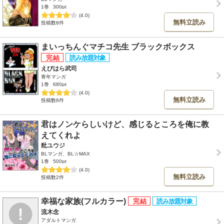
1巻
300pt
(4.0)
無料立読み
投稿数8件
まいっちんぐマチコ先生 ブラックボックス
えびはら武司
青年マンガ
1巻
680pt
(4.0)
無料立読み
投稿数6件
君はノンケらしいけど、感じるところを俺に教
えてくれよ
粃ユウジ
BLマンガ、BL☆MAX
1巻
500pt
(4.0)
無料立読み
投稿数2件
幸福な家族(フルカラー)
流木念
アダルトマンガ