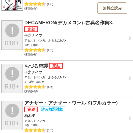
(4.8)
無料立読み
投稿数4件
DECAMERON(デカメロン) -古典名作集3-
千之ナイフ
アダルトマンガ、ぷるるんMAX
1巻
800pt
(4.5)
投稿数6件
ちづる奇譚
千之ナイフ
アダルトマンガ、ぷるるんMAX
1～3巻
400pt
(4.5)
投稿数4件
アナザー・アナザー・ワールド(フルカラー)
柚木N’
アダルトマンガ
1巻
500pt
(4.5)