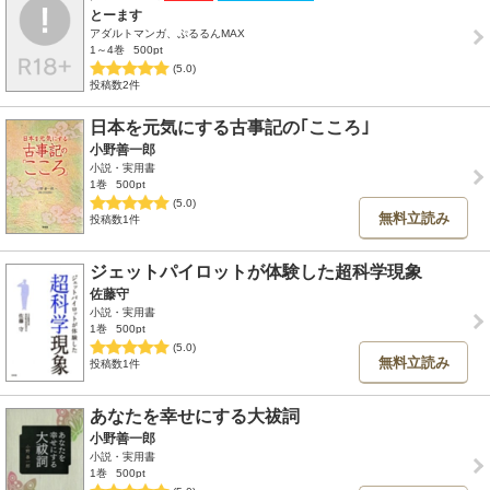
とーます
アダルトマンガ、ぷるるんMAX
1～4巻
500pt
(5.0)
投稿数2件
日本を元気にする古事記の｢こころ｣
小野善一郎
小説・実用書
1巻
500pt
(5.0)
無料立読み
投稿数1件
ジェットパイロットが体験した超科学現象
佐藤守
小説・実用書
1巻
500pt
(5.0)
無料立読み
投稿数1件
あなたを幸せにする大祓詞
小野善一郎
小説・実用書
1巻
500pt