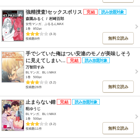
強精捜査!セックスポリス
森園みるく
/
村崎百郎
女性マンガ、ぷるるんMAX
1巻
952pt
(3.3)
無料立読み
投稿数8件
手でシていた俺はつい安達のモノが美味しそう
に見えてしまい…
万智田すみ
BLマンガ、BL☆MAX
1巻
500pt
(3.2)
無料立読み
投稿数26件
止まらない錆
粃ゆうじ
BLマンガ、BL☆MAX
1巻
500pt
(3.2)
無料立読み
投稿数11件