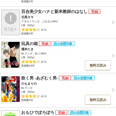
投稿数2件
百合美少女ハナと新米教師のはなし
北尾タキ
アダルトマンガ、ぷるるんMAX
1巻
500pt
(4.3)
投稿数3件
玩具の箱
瀧本たき
BLマンガ、BL☆MAX
1巻
500pt
(4.2)
無料立読み
投稿数26件
欺く男 -あざむく男-
のもまりの
BLマンガ
1巻
300pt
(4.2)
無料立読み
投稿数5件
おもひでぽろぽろ