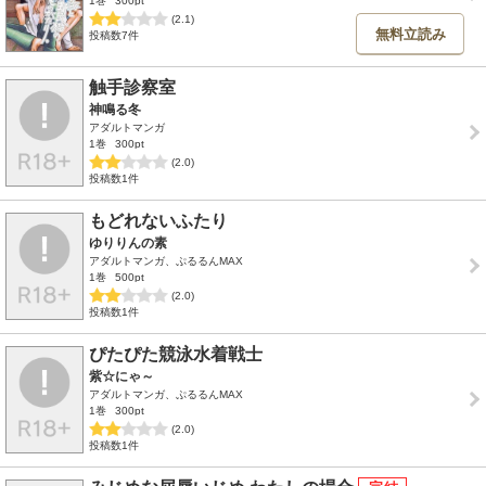
1巻
300pt
(2.1)
無料立読み
投稿数7件
触手診察室
神鳴る冬
アダルトマンガ
1巻
300pt
(2.0)
投稿数1件
もどれないふたり
ゆりりんの素
アダルトマンガ、ぷるるんMAX
1巻
500pt
(2.0)
投稿数1件
ぴたぴた競泳水着戦士
紫☆にゃ～
アダルトマンガ、ぷるるんMAX
1巻
300pt
(2.0)
投稿数1件