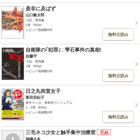
是非に及ばず
山口敏太郎
小説・実用書
1巻
500pt
レビュー投稿数0件
無料立読み
自衛隊の｢犯罪｣ : 雫石事件の真相!
佐藤守
小説・実用書
1巻
500pt
レビュー投稿数0件
無料立読み
日之丸街宣女子
富田安紀子
青年マンガ、青林堂ヴィジュアル
1～3巻
800pt
レビュー投稿数0件
無料立読み
三毛ネコ少女と触手集中治療室
神鳴る冬