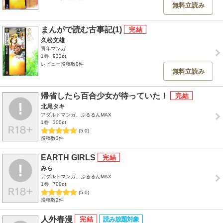
無料立読み
まんがで読む古事記(1)
久松文雄
青年マンガ
1巻
933pt
レビュー投稿数0件
無料立読み
帰省したら百合少女が待っていた！
北尾タキ
アダルトマンガ、ぷるるんMAX
1巻
300pt
(5.0)
投稿数3件
EARTH GIRLS
みら
アダルトマンガ、ぷるるんMAX
1巻
700pt
(5.0)
投稿数2件
人外春漫