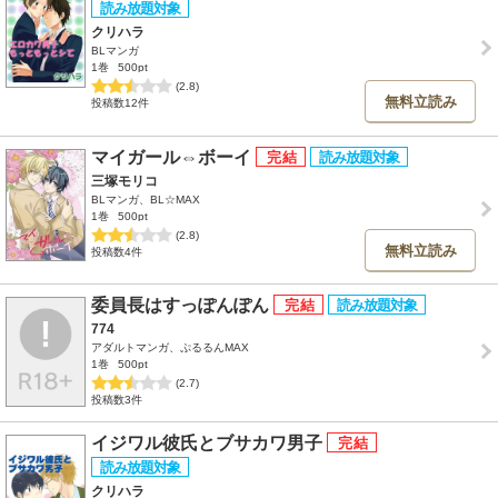
クリハラ
BLマンガ
1巻
500pt
(2.8)
無料立読み
投稿数12件
マイガール⇔ボーイ
三塚モリコ
BLマンガ、BL☆MAX
1巻
500pt
(2.8)
無料立読み
投稿数4件
委員長はすっぽんぽん
774
アダルトマンガ、ぷるるんMAX
1巻
500pt
(2.7)
投稿数3件
イジワル彼氏とブサカワ男子
クリハラ