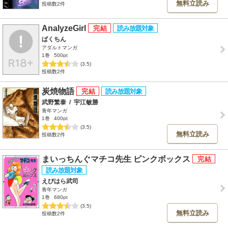
無料立読み
投稿数2件
AnalyzeGirl
ばくちん
アダルトマンガ
1巻
500pt
(3.5)
投稿数2件
炭焼物語
武野繁泰
/
宇江敏勝
青年マンガ
1巻
400pt
(3.5)
無料立読み
投稿数2件
まいっちんぐマチコ先生 ピンクボックス
えびはら武司
青年マンガ
1巻
680pt
(3.5)
無料立読み
投稿数2件