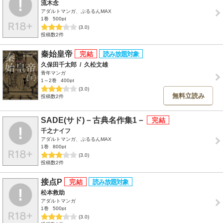
流木念
アダルトマンガ、ぷるるんMAX
1巻
500pt
(3.0)
投稿数2件
秦始皇帝
久保田千太郎
/
久松文雄
青年マンガ
1～2巻
400pt
(3.0)
無料立読み
投稿数2件
SADE(サド)－古典名作集1－
千之ナイフ
アダルトマンガ、ぷるるんMAX
1巻
800pt
(3.0)
投稿数2件
接点P
松本救助
アダルトマンガ
1巻
500pt
(3.0)