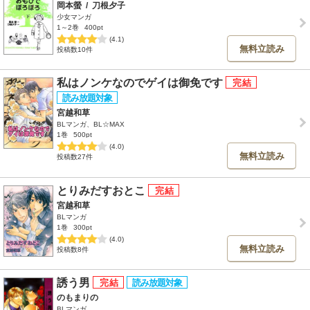
岡本螢
/
刀根夕子
少女マンガ
1～2巻
400pt
(4.1)
無料立読み
投稿数10件
私はノンケなのでゲイは御免です
宮越和草
BLマンガ、BL☆MAX
1巻
500pt
(4.0)
無料立読み
投稿数27件
とりみだすおとこ
宮越和草
BLマンガ
1巻
300pt
(4.0)
無料立読み
投稿数8件
誘う男
のもまりの
BLマンガ