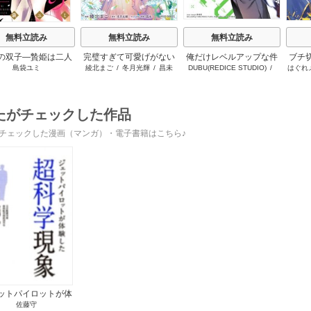
無料立読み
無料立読み
無料立読み
の双子―贄姫は二人
完璧すぎて可愛げがない
俺だけレベルアップな件
ブチ
島袋ユミ
綾北まご
/
冬月光輝
/
昌未
DUBU(REDICE STUDIO)
/
はぐれ
王子に愛される―
と婚約破棄された聖女は
Chugong
/
h-goon
隣国に売られる
たがチェックした作品
チェックした漫画（マンガ）・電子書籍はこちら♪
ットパイロットが体
佐藤守
験した超科学現象