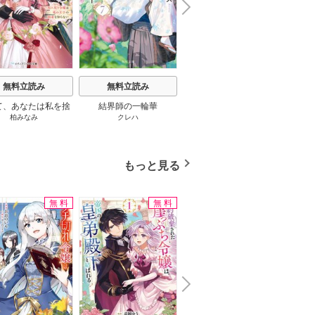
N
x
e
t
無料立読み
無料立読み
無料立読み
て、あなたは私を捨
結界師の一輪華
わたしの幸せな結婚
恋とは
柏みなみ
クレハ
顎木あくみ
/
月岡月穂
てる
もっと見る
無料
無料
N
x
e
t