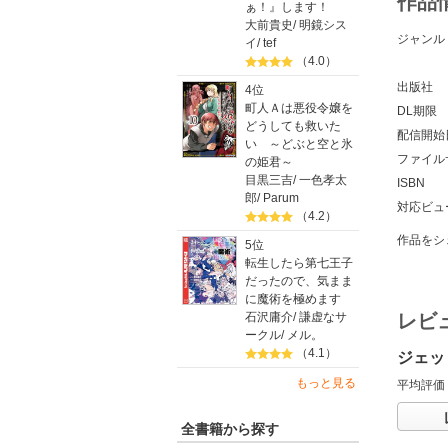
作品
ぁ！』します！
大前貴史
/
明鏡シス
ジャンル
イ
/
tef
（4.0）
出版社
4位
町人Ａは悪役令嬢を
DL期限
どうしても救いた
配信開始
い ～どぶと空と氷
ファイル
の姫君～
目黒三吉
/
一色孝太
ISBN
郎
/
Parum
対応ビュ
（4.2）
作品をシ
5位
転生したら第七王子
だったので、気まま
に魔術を極めます
石沢庸介
/
謙虚なサ
レビ
ークル
/
メル。
（4.1）
ジェッ
もっと見る
平均評価
全書籍から探す