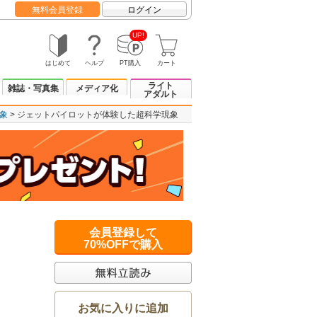
無料会員登録
ログイン
UP!
はじめて
ヘルプ
PT購入
カート
ライト
雑誌・写真集
メディア化
アダルト
象
ジェットパイロットが体験した超科学現象
会員登録して
70%OFFで購入
お気に入りに追加