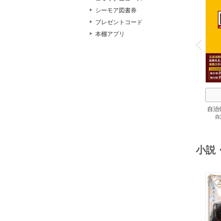
シーモア図書券
プレゼントコード
o
本棚アプリ
v
P
r
e
i
u
自治
自
スト
２
小説
o
v