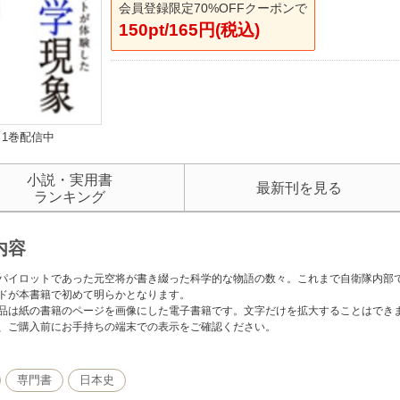
会員登録限定70%OFFクーポンで
150pt/165円(税込)
1巻配信中
小説・実用書
最新刊を見る
ランキング
内容
パイロットであった元空将が書き綴った科学的な物語の数々。これまで自衛隊内部
ドが本書籍で初めて明らかとなります。
品は紙の書籍のページを画像にした電子書籍です。文字だけを拡大することはでき
、ご購入前にお手持ちの端末での表示をご確認ください。
専門書
日本史