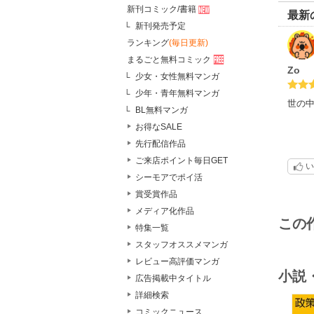
新刊コミック/書籍
最新
新刊発売予定
ランキング
(毎日更新)
まるごと無料コミック
Zo
少女・女性無料マンガ
少年・青年無料マンガ
世の
BL無料マンガ
お得なSALE
先行配信作品
ご来店ポイント毎日GET
い
シーモアでポイ活
賞受賞作品
メディア化作品
この
特集一覧
スタッフオススメマンガ
レビュー高評価マンガ
小説
広告掲載中タイトル
詳細検索
コミックニュース