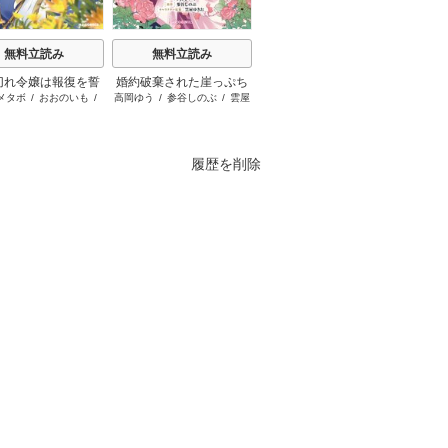
無料立読み
無料立読み
無料立読み
切れ令嬢は報復を誓
婚約破棄された崖っぷち
HUNTER×HUNTER モノ
悪役令
メタボ
/
おおのいも
/
高岡ゆう
/
参谷しのぶ
/
雲屋
冨樫義博
柊
いました。
令嬢は、帝国の皇弟殿下
クロ版
らない
昌未
ゆきお
と結ばれる
界で
履歴を削除