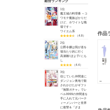
総合ランキング
1位
魔王城の料理番 ～コ
ワモテ魔族ばかりだ
けど、ホワイトな職
場です～
ワイエム系
作品
（4.8）
2位
公爵令嬢は我が道を
場当たり的に行く
高瀬雛
/
ぽよ子
/
にも
し
（4.4）
3位
信じていた仲間達に
ダンジョン奥地で殺
されかけたがギフト
『無限ガチャ』でレ
ベル9999の仲間達を
手に入れて元パーテ
ィーメンバーと世界
に復讐＆『ざま