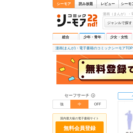
シーモア
読み放題
レビュー
シーモ
漫画（まんが）・
ジャンルで探す
総合
少年・青年
少女・女性
漫画(まんが)・電子書籍のコミックシーモアTOP
セーフサーチ
？
強
中
OFF
国内最大級の電子書籍サイト
無料会員登録