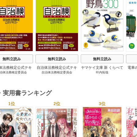
s
無料立読み
無料立読み
無料立読み
体法務検定公式テキ
自治体法務検定公式テキ
ヤマケイ文庫 新 くらべて
電車
治体法務検定委員会
自治体法務検定委員会
叶内拓哉
 政策法務編 ２０
スト 基本法務編 ２０
わかる野鳥300 1巻
６年度検定対応 1巻
２６年度検定対応 1巻
・実用書ランキング
1位
2位
3位
s