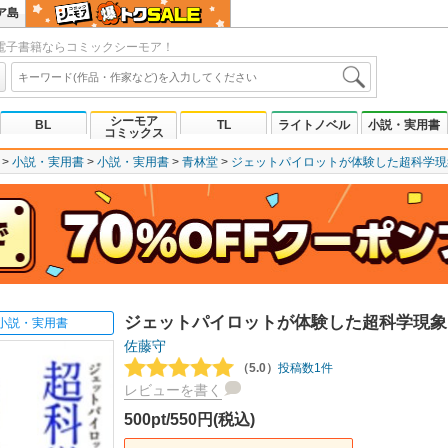
ア島
電子書籍ならコミックシーモア！
シーモア
BL
TL
ライトノベル
小説・実用書
コミックス
小説・実用書
小説・実用書
青林堂
ジェットパイロットが体験した超科学現
ジェットパイロットが体験した超科学現象
小説・実用書
佐藤守
（5.0）
投稿数1件
レビューを書く
500pt/550円(税込)