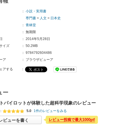
情報
：
小説・実用書
専門書
>
人文
>
日本史
：
青林堂
：
無期限
日
：
2014年5月28日
サイズ
：
50.2MB
：
9784792604486
ーア
：
ブラウザビューア
ェアする
：
ュー
トパイロットが体験した超科学現象のレビュー
：
5.0
1件のレビューをみる
レビュー投稿で最大1000pt!
レビューを書く