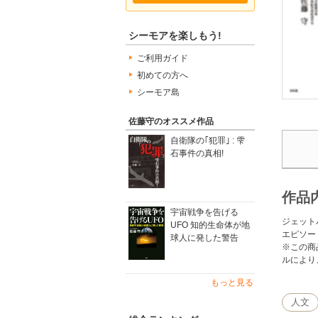
シーモアを楽しもう!
ご利用ガイド
初めての方へ
シーモア島
佐藤守のオススメ作品
自衛隊の｢犯罪｣ : 雫
石事件の真相!
作品
宇宙戦争を告げる
ジェット
UFO 知的生命体が地
エピソー
球人に発した警告
※この商
ルにより
もっと見る
人文