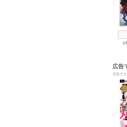
P
r
e
i
u
公
広告
広告で人
o
v
P
r
e
i
u