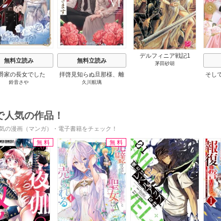
デルフィニア戦記1
無料立読み
無料立読み
茅田砂胡
爵家の長女でした
拝啓見知らぬ旦那様、離
そし
鈴音さや
久川航璃
婚していただきます
で人気の作品！
気の漫画（マンガ）・電子書籍をチェック！
無料
無料
s