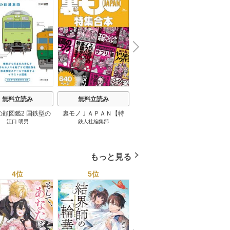
N
x
e
t
無料立読み
無料立読み
無料立読み
の顔図鑑2 国鉄型の
裏モノＪＡＰＡＮ【特
パナソニック コネクト
日本の
江口 明男
鉄人社編集部
上阪徹
鉄道車両 1巻
集】★超ボリューム版６
大企業をいかに変えるか
20
４０ページ★１２冊★全
1巻
国４７都道府県を代表す
る最高のフーゾク★エロ
もっと見る
トレンド年間ベスト★お
っさん５０人の体験から
4位
5位
6位
学ぶ★夢のようなエロい
楽園３０ 1巻