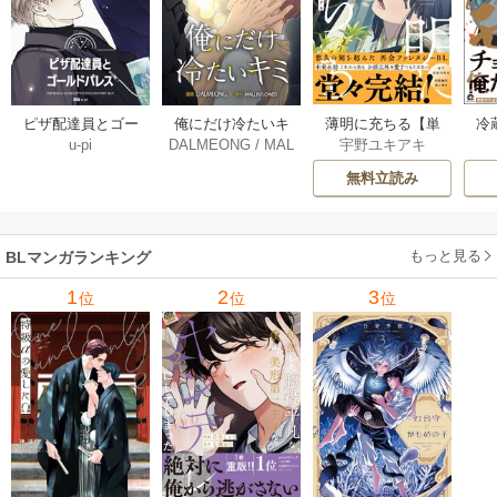
薄明に充ちる【単
冷
ピザ配達員とゴー
俺にだけ冷たいキ
宇野ユキアキ
u-pi
DALMEONG
/
MAL
行本版】 5巻
ルドパレス【タテ
ミ【タテヨミ】 34
LINFLOWER
ヨミ】 104巻
巻
無料立読み
もっと見る
BLマンガランキング
1
2
3
位
位
位