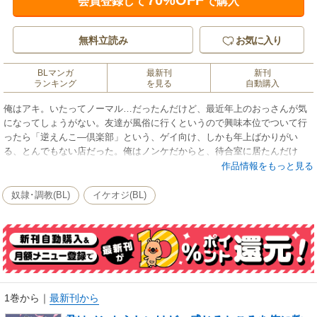
70%OFF
会員登録して
で購入
無料立読み
お気に入り
BLマンガ
最新刊
新刊
ランキング
を見る
自動購入
俺はアキ。いたってノーマル…だったんだけど、最近年上のおっさんが気
になってしょうがない。友達が風俗に行くというので興味本位でついて行
ったら「逆えんこ―倶楽部」という、ゲイ向け、しかも年上ばかりがい
る、とんでもない店だった。俺はノンケだからと、待合室に居たんだけ
ど、そこで柄の悪いおっさんに話しかけられ…あれっ気が付いたらベッド
作品情報をもっと見る
の上でイかされてる！？
奴隷･調教(BL)
イケオジ(BL)
1巻から
｜
最新刊から