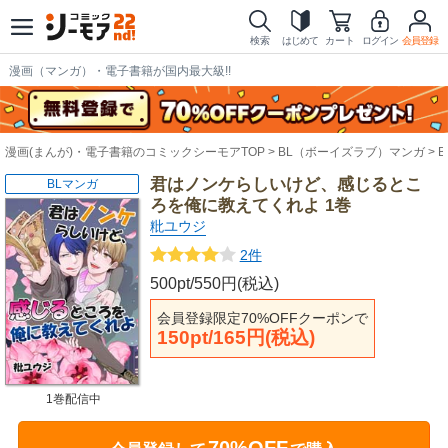
検索
はじめて
カート
ログイン
会員登録
漫画（マンガ）・電子書籍が国内最大級!!
漫画(まんが)・電子書籍のコミックシーモアTOP
BL（ボーイズラブ）マンガ
君はノンケらしいけど、感じるとこ
BLマンガ
ろを俺に教えてくれよ 1巻
粃ユウジ
2件
500pt/550円(税込)
会員登録限定70%OFFクーポンで
150pt/165円(税込)
1巻配信中