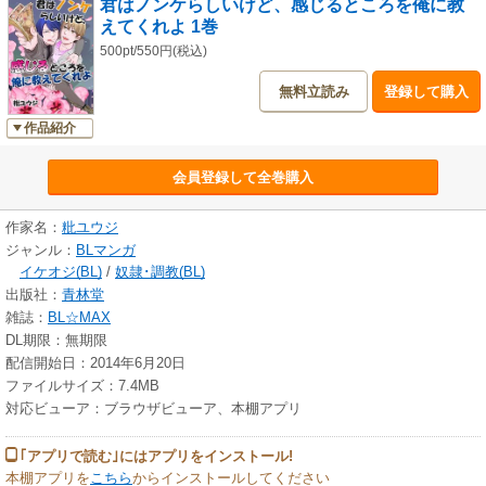
君はノンケらしいけど、感じるところを俺に教
えてくれよ 1巻
500pt/550円(税込)
無料立読み
登録して購入
作品紹介
会員登録して全巻購入
作家名：
粃ユウジ
ジャンル：
BLマンガ
イケオジ(BL)
/
奴隷･調教(BL)
出版社：
青林堂
雑誌：
BL☆MAX
DL期限：無期限
配信開始日：2014年6月20日
ファイルサイズ：7.4MB
対応ビューア：ブラウザビューア、本棚アプリ
｢アプリで読む｣にはアプリをインストール!
本棚アプリを
こちら
からインストールしてください