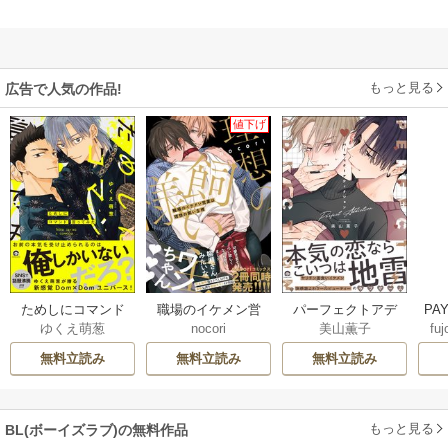
もっと見る
広告で人気の作品!
値下げ
ためしにコマンド
職場のイケメン営
パーフェクトアデ
PA
ゆくえ萌葱
nocori
美山薫子
fuj
言ってみた
業は理想の飼い主
ィクション
様【単行本版】
無料立読み
無料立読み
無料立読み
もっと見る
BL(ボーイズラブ)の無料作品