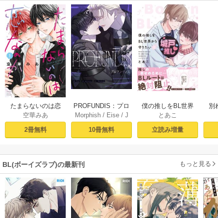
PROFUNDIS：プロ
たまらないのは恋
僕の推しをBL世界
別
Morphish
/
Eise
/
J
空華みあ
とあこ
フンディス【タテ
なのか（１）【シ
から守りたい【シ
掛
aeyoung
ヨミ】1
ーモア限定特典付
ーモア限定特典付
ミ
10冊無料
2冊無料
立読み増量
き】
き電子単行本】 上
定
巻
もっと見る
BL(ボーイズラブ)の最新刊