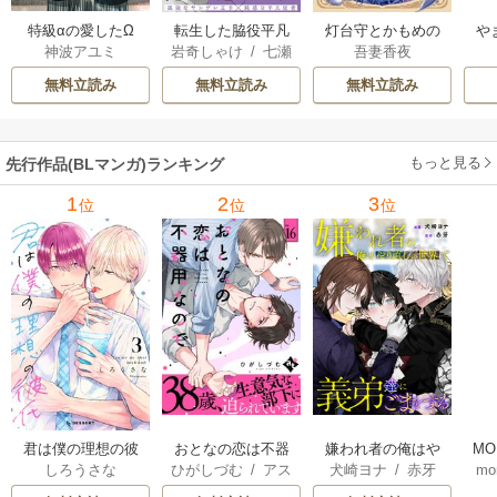
特級αの愛したΩ
転生した脇役平凡
灯台守とかもめの
や
神波アユミ
岩奇しゃけ
/
七瀬
吾妻香夜
な僕は、美形第二
子
か
おむ
王子をヤンデレに
無料立読み
無料立読み
無料立読み
してしまった【シ
ーモア限定版】
もっと見る
先行作品(BLマンガ)ランキング
1
2
3
位
位
位
君は僕の理想の彼
おとなの恋は不器
嫌われ者の俺はや
MO
しろうさな
ひがしづむ
/
アス
犬崎ヨナ
/
赤牙
mo
氏
用なので
り直しの世界で義
U
ティル編集部
弟達にごまをする