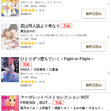
少年マンガ、角川コミックス･エース
1～5巻
580pt～620pt
(4.0)
無料立読み
投稿数5件
恋は同人誌より奇なり
夏目あやの
少女マンガ、ガンガンONLINE/ガンガンコミックスONLINE
1～3巻
700pt
(4.0)
無料立読み
投稿数3件
ひとりずつ堕ちていく～Fight or Flight～
RINEA
/
川村勇気
/
江夏遙
青年マンガ、マンガリータ
1～6巻
300pt
(4.0)
無料立読み
投稿数2件
マーガレットベストセレクション NOT
FRIEND，BUT…
葉月めぐみ
/
上田倫子
/
桃森ミヨシ
/
まみや綸
/
やまもり三香
/