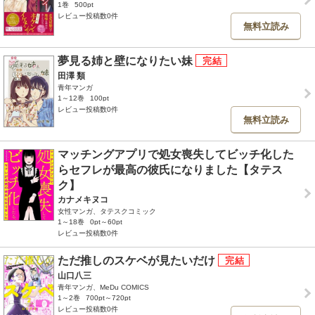
1巻
500pt
レビュー投稿数0件
無料立読み
夢見る姉と壁になりたい妹
田澤 類
青年マンガ
1～12巻
100pt
レビュー投稿数0件
無料立読み
マッチングアプリで処女喪失してビッチ化した
らセフレが最高の彼氏になりました【タテス
ク】
カナメキヌコ
女性マンガ、タテスクコミック
1～18巻
0pt～60pt
レビュー投稿数0件
ただ推しのスケベが見たいだけ
山口八三
青年マンガ、MeDu COMICS
1～2巻
700pt～720pt
レビュー投稿数0件