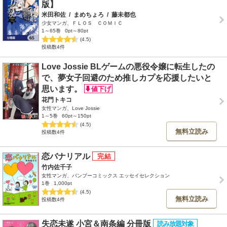
版】
米田和佐
/
まめちょろ
/
藤未都也
少女マンガ、ＦＬＯＳ ＣＯＭＩＣ
1～65巻
0pt～80pt
(4.5)
投稿数4件
Love Jossie BLゲームの悪役令嬢に転生したの
で、夢女子回避のため推しカプを応援したいと
思います。
花門トキコ
女性マンガ、Love Jossie
1～5巻
60pt～150pt
(4.5)
無料立読み
投稿数4件
恋バナリアル
竹内佐千子
女性マンガ、バンブーコミックス エッセイセレクション
1巻
1,000pt
(4.5)
無料立読み
投稿数4件
失恋未遂 小宮＆南条編 分冊版