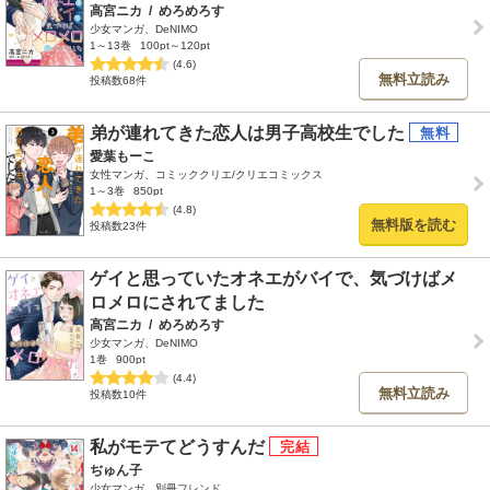
高宮ニカ
/
めろめろす
少女マンガ、DeNIMO
1～13巻
100pt～120pt
(4.6)
無料立読み
投稿数68件
弟が連れてきた恋人は男子高校生でした
愛葉もーこ
女性マンガ、コミッククリエ/クリエコミックス
1～3巻
850pt
(4.8)
無料版を読む
投稿数23件
ゲイと思っていたオネエがバイで、気づけばメ
ロメロにされてました
高宮ニカ
/
めろめろす
少女マンガ、DeNIMO
1巻
900pt
(4.4)
無料立読み
投稿数10件
私がモテてどうすんだ
ぢゅん子
少女マンガ、別冊フレンド