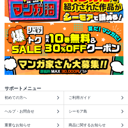
サポートメニュー
初めての方へ
ご利用ガイド
ヘルプ・お問合せ
シーモア島
重要なお知らせ
商品に関するお知らせ