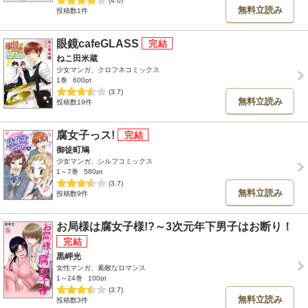
(4.0)
無料立読み
投稿数1件
眼鏡cafeGLASS
ねこ田米蔵
少女マンガ、クロフネコミックス
1巻
600pt
(3.7)
無料立読み
投稿数19件
腐女子っス!
御徒町鳩
少女マンガ、シルフコミックス
1～7巻
580pt
(3.7)
無料立読み
投稿数9件
お局様は腐女子様!?～3次元年下男子はお断り！
黒岬光
女性マンガ、素敵なロマンス
1～24巻
100pt
(3.7)
無料立読み
投稿数3件