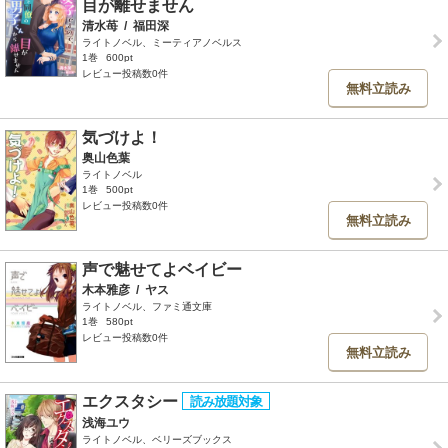
目が離せません
清水苺
/
福田深
ライトノベル、ミーティアノベルス
1巻
600pt
レビュー投稿数0件
無料立読み
気づけよ！
奥山色葉
ライトノベル
1巻
500pt
レビュー投稿数0件
無料立読み
声で魅せてよベイビー
木本雅彦
/
ヤス
ライトノベル、ファミ通文庫
1巻
580pt
レビュー投稿数0件
無料立読み
エクスタシー
浅海ユウ
ライトノベル、ベリーズブックス