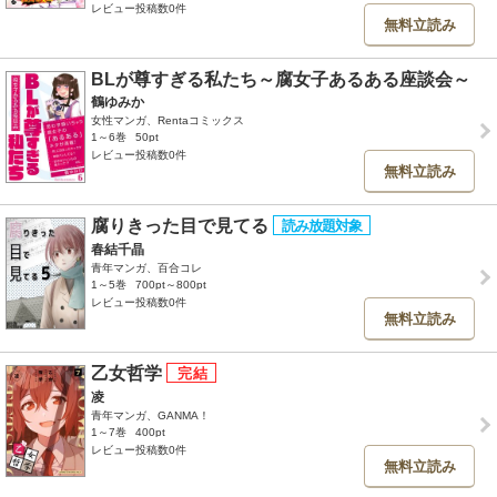
レビュー投稿数0件
無料立読み
BLが尊すぎる私たち～腐女子あるある座談会～
鶴ゆみか
女性マンガ、Rentaコミックス
1～6巻
50pt
レビュー投稿数0件
無料立読み
腐りきった目で見てる
春結千晶
青年マンガ、百合コレ
1～5巻
700pt～800pt
レビュー投稿数0件
無料立読み
乙女哲学
凌
青年マンガ、GANMA！
1～7巻
400pt
レビュー投稿数0件
無料立読み