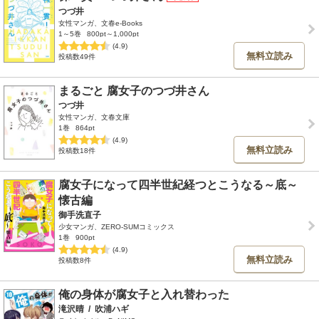
つづ井
女性マンガ、文春e-Books
1～5巻
800pt～1,000pt
(4.9)
無料立読み
投稿数49件
まるごと 腐女子のつづ井さん
つづ井
女性マンガ、文春文庫
1巻
864pt
(4.9)
無料立読み
投稿数18件
腐女子になって四半世紀経つとこうなる～底～
懐古編
御手洗直子
少女マンガ、ZERO-SUMコミックス
1巻
900pt
(4.9)
無料立読み
投稿数8件
俺の身体が腐女子と入れ替わった
滝沢晴
/
吹浦ハギ