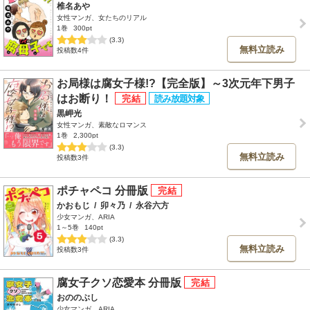
椎名あや
女性マンガ、女たちのリアル
1巻
300pt
(3.3)
無料立読み
投稿数4件
お局様は腐女子様!?【完全版】～3次元年下男子
はお断り！
黒岬光
女性マンガ、素敵なロマンス
1巻
2,300pt
(3.3)
無料立読み
投稿数3件
ポチャペコ 分冊版
かおもじ
/
卯々乃
/
永谷六方
少女マンガ、ARIA
1～5巻
140pt
(3.3)
無料立読み
投稿数3件
腐女子クソ恋愛本 分冊版
おののぶし
少女マンガ、ARIA