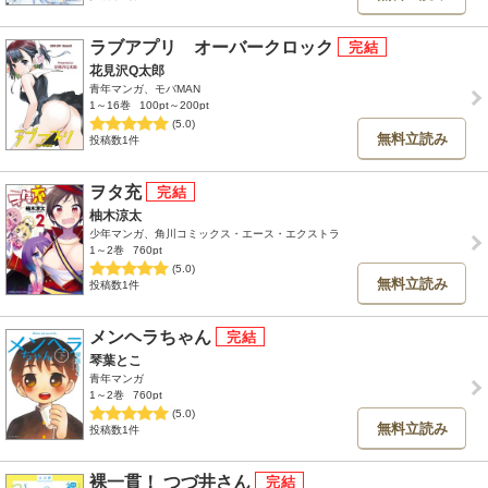
ラブアプリ オーバークロック
花見沢Q太郎
青年マンガ、モバMAN
1～16巻
100pt～200pt
(5.0)
無料立読み
投稿数1件
ヲタ充
柚木涼太
少年マンガ、角川コミックス・エース・エクストラ
1～2巻
760pt
(5.0)
無料立読み
投稿数1件
メンヘラちゃん
琴葉とこ
青年マンガ
1～2巻
760pt
(5.0)
無料立読み
投稿数1件
裸一貫！ つづ井さん