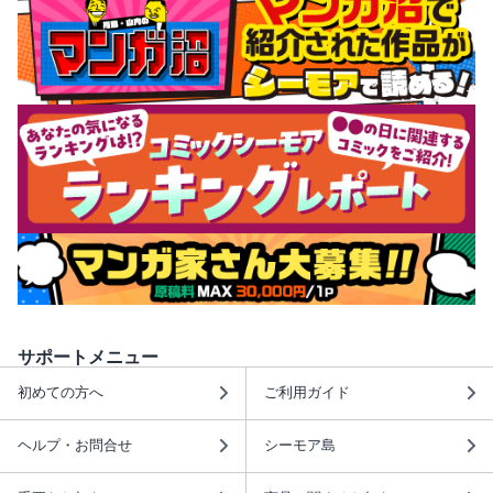
サポートメニュー
初めての方へ
ご利用ガイド
ヘルプ・お問合せ
シーモア島