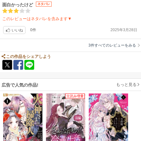
面白かったけど
ネタバレ
このレビューはネタバレを含みます▼
0件
2025年3月28日
いいね
3件すべてのレビューをみる
この作品をシェアしよう
もっと見る
広告で人気の作品!
立読み増量