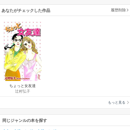
履歴削除
あなたがチェックした作品
ちょっと女友達
辻村弘子
もっと見る
同じジャンルの本を探す