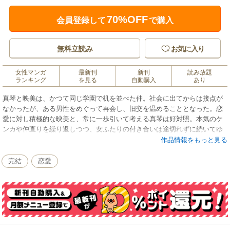
70%OFF
会員登録して
で購入
無料立読み
お気に入り
女性マンガ
最新刊
新刊
読み放題
ランキング
を見る
自動購入
あり
真琴と映美は、かつて同じ学園で机を並べた仲。社会に出てからは接点が
なかったが、ある男性をめぐって再会し、旧交を温めることとなった。恋
愛に対し積極的な映美と、常に一歩引いて考える真琴は好対照。本気のケ
ンカや仲直りを繰り返しつつ、女ふたりの付き合いは途切れずに続いてゆ
く。理想の彼氏を手に入れるのは、どちらが先になることやら！？ 大人
作品情報をもっと見る
の女性の友情ラブコメ、１巻（全２巻）、おまけに恋愛短編１本を収
録！！
完結
恋愛