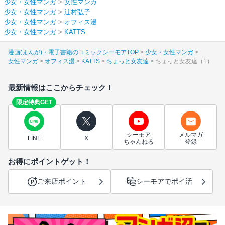
少女・女性マンガ
>
女性マンガ
少女・女性マンガ
>
辻村弘子
少女・女性マンガ
>
オフィス漫
少女・女性マンガ
>
KATTS
漫画(まんが)・電子書籍のコミックシーモアTOP
少女・女性マンガ
女性マンガ
オフィス漫
KATTS
ちょっと女友達
ちょっと女友達（1）
最新情報はここからチェック！
限定特典GET
シーモア
メルマガ
LINE
X
ちゃんねる
登録
お得にポイントゲット！
ご来店ポイント
シーモアでポイ活