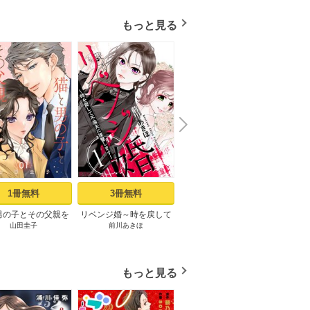
もっと見る
N
x
e
t
1冊無料
3冊無料
7冊無料
男の子とその父親を
リベンジ婚～時を戻して
愛とかいいから抱きしめ
四畳
山田圭子
前川あきほ
鳴海涼
佐
いました。【分冊
不倫夫に復讐します～ 1
て 1巻
版】 1
巻
もっと見る