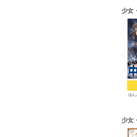
少女
o
v
P
r
e
i
u
ほん
少女