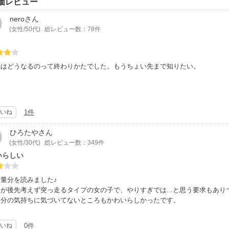
価レビュー
nero
さん
(女性/50代)
総レビュー数：78件
先はどうなるのって終わりかたでした。もうちょい先まで知りたい。
いね
1件
ひろたや
さん
(女性/30代)
総レビュー数：349件
いらしい
量分を読みました♪
が後先考えず突っ走るタイプの女の子で、やりすぎでは...と思う要求もあ
自分の気持ちに気づいてないところもかわいらしかったです。
いね
0件