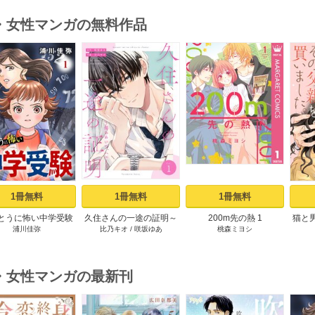
・女性マンガの無料作品
s
1冊無料
1冊無料
1冊無料
とうに怖い中学受験
久住さんの一途の証明～
200m先の熱 1
猫と
浦川佳弥
比乃キオ
/
咲坂ゆあ
桃森ミヨシ
【分冊版】 1
揺らめいて、ハニー～ 1
買
巻
・女性マンガの最新刊