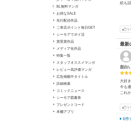
絵も
BL無料マンガ
お得なSALE
先行配信作品
ご来店ポイント毎日GET
い
シーモアでポイ活
賞受賞作品
最新
メディア化作品
特集一覧
スタッフオススメマンガ
面白
レビュー高評価マンガ
広告掲載中タイトル
大好
詳細検索
今も
コミックニュース
これか
シーモア図書券
プレゼントコード
い
本棚アプリ
6件