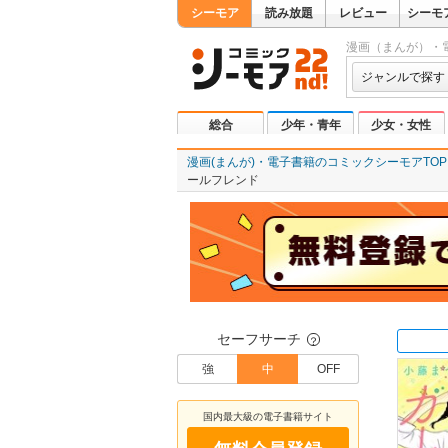
シーモア
読み放題
レビュー
シーモ
漫画（まんが）・
ジャンルで探す
総合
少年・青年
少女・女性
漫画(まんが)・電子書籍のコミックシーモアTOP
ールフレンド
セーフサーチ
？
強
中
OFF
国内最大級の電子書籍サイト