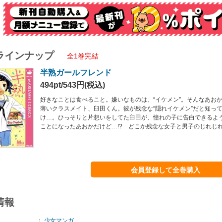
ラインナップ
全1巻完結
半熟ガールフレンド
494pt/543円(税込)
好きなことは食べること。嫌いなものは、“イケメン”。そんなあお
薄いクラスメイト、臼田くん。彼が残念な“隠れイケメン”だと知っ
け…。ひっそりと片想いをしてた臼田が、憧れの子に告白できるよ
ことになったあおかだけど…!? どこか残念な女子と男子のじれじ
会員登録して全巻購入
情報
：
少女マンガ