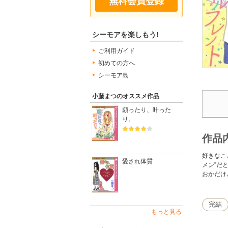
無料会員登録
シーモアを楽しもう!
ご利用ガイド
初めての方へ
シーモア島
小藤まつのオススメ作品
願ったり、叶った
り。
作品
好きなこ
愛され体質
メン”だ
おかだけ
完結
もっと見る