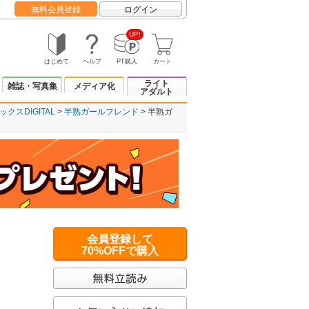
無料会員登録
ログイン
UP!
はじめて
ヘルプ
PT購入
カート
ライト
雑誌・写真集
メディア化
アダルト
クスDIGITAL
半熟ガールフレンド
半熟ガ
会員登録して
70%OFFで購入