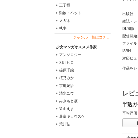
王子様
動物・ペット
出版社
メガネ
雑誌・レ
執事
DL期限
配信開始
ジャンル一覧はコチラ
ファイル
少女マンガオススメ作家
ISBN
アンソロジー
対応ビュ
相川ヒロ
作品をシ
篠原千絵
桜乃みか
京町妃紗
レビ
清水ユウ
みきもと凜
半熟ガ
遠山えま
平均評価
最富キョウスケ
荒川弘