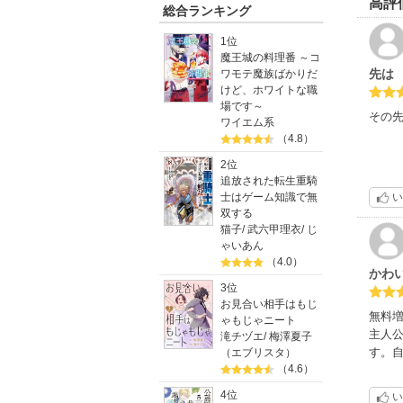
高評
総合ランキング
1位
魔王城の料理番 ～コ
先は
ワモテ魔族ばかりだ
けど、ホワイトな職
場です～
その
ワイエム系
（4.8）
2位
追放された転生重騎
士はゲーム知識で無
い
双する
猫子
/
武六甲理衣
/
じ
ゃいあん
（4.0）
かわ
3位
お見合い相手はもじ
無料増
ゃもじゃニート
主人公
滝チヅエ
/
梅澤夏子
す。
（エブリスタ）
（4.6）
4位
い