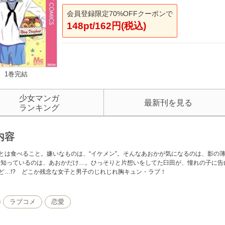
会員登録限定70%OFFクーポンで
148pt/162円(税込)
1巻完結
少女マンガ
最新刊を見る
ランキング
内容
とは食べること。嫌いなものは、“イケメン”。そんなあおかが気になるのは、影の
と知っているのは、あおかだけ…。ひっそりと片想いをしてた臼田が、憧れの子に告
ど…!? どこか残念な女子と男子のじれじれ胸キュン・ラブ！
ラブコメ
恋愛