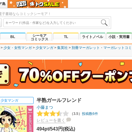
ア島
電子書籍ならコミックシーモア！
シーモア
BL
TL
ライトノベル
小説・実用書
コミックス
少女・女性マンガ
少女マンガ
集英社
別冊マーガレット
マーガレットコミッ
半熟ガールフレンド
少女マンガ
小藤まつ
（3.5）
投稿数6件
レビューを書く
494pt/543円(税込)