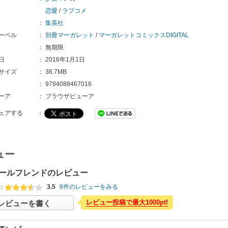
恋愛
/
ラブコメ
：
集英社
ーベル
：
別冊マーガレット
/
マーガレットコミックスDIGITAL
：
無期限
日
：
2016年1月1日
サイズ
：
36.7MB
：
9784088467016
ーア
：
ブラウザビューア
ェアする
：
ュー
ールフレンドのレビュー
：
3.5
6件のレビューをみる
レビュー投稿で最大1000pt!
レビューを書く