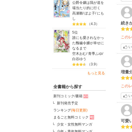
公爵令嬢は我が道を
場当たり的に行く
高瀬雛
/
ぽよ子
/
にも
し
続き
（4.3）
5位
この
誰にも愛されなかっ
た醜穢令嬢が幸せに
い
なるまで
空木おむ
/
青季ふゆ
/
白谷ゆう
（3.9）
増量
もっと見る
この
全書籍から探す
い
新刊コミック/書籍
新刊発売予定
ランキング
(毎日更新)
まるごと無料コミック
可愛
少女・女性無料マンガ
少年・青年無料マンガ