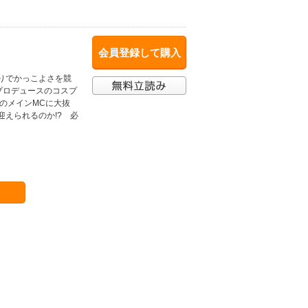
会員登録して購入
狩りでかっこよさを競
ナギプロデュースのコスプ
番組のメインMCに大抜
を迎えられるのか!? 必