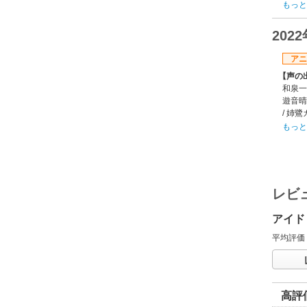
【あら
もっと
「小鳥
同生活
202
先にデ
テージ
アニ
来を夢
【声の
様々な
和泉一織
映画館
遊音晴
【制作
/ 姉鷺
TROY
於:近
【スタ
もっと
【あら
原作:
デビュ
監督:
トリガ
シリー
ズ”が
総作画
合うな
CGデ
レビ
【制作
劇場総
TROY
会 /
アイド
【スタ
【公開
原作:
平均評価
2025
監督:
【関連
シリー
公式
総作画監
ミキ /
高評
製作委