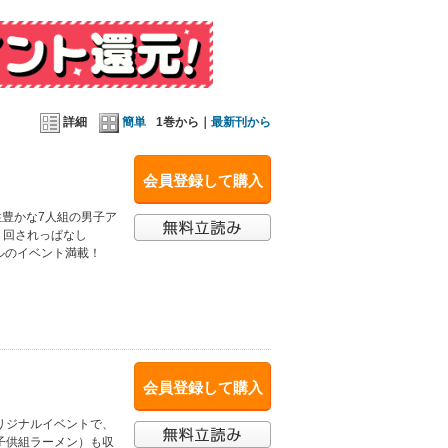
詳細
簡単
1巻から｜
最新刊から
会員登録して購入
性豊かな7人組の男子ア
振り回されっぱなし
ルのイベント満載！
会員登録して購入
リジナルイベントで、
＆子供組ラーメン）も収