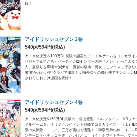
録！
アイドリッシュセブン 3巻
540pt/594円(税込)
アニメ化決定＆100万DL突破☆話題のアイドルゲームをコミカライズ！ [
パジャマ＆すごろくパーティ☆[2]センターの陸「オレ、かっこよくな
人、夏祭りを満喫☆[4]ナギ、真夏の祭典・魔女っこフェスに行きたい！[
環“抱かれたい男”グラビア撮影！[6]海外ロケの飛行機でテンション
きおろしおまけ漫画も収録！
アイドリッシュセブン 4巻
540pt/594円(税込)
アニメ化決定&150万DL突破☆ 雪山遭難・バレンタイン・VRファ
ドルゲームを、オリジナルイベント満載でコミカライズ! （１）IDO
寮の大掃除！ （２）三月が雪山で遭難！？和泉兄弟の絆 （３）Re:
ンデーに千へチョコを渡したいけど… （４）ホワイトデー、マネ