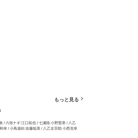
もっと見る
」
 / 六弥ナギ:江口拓也 / 七瀬陸:小野賢章 / 八乙
津和幸 / 小鳥遊紡:佐藤聡美 / 八乙女宗助:小西克幸