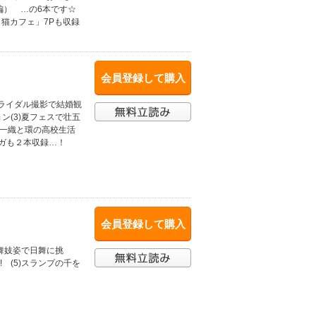
編） …の6本です☆
と猫カフェ」7Pも収録
会員登録して購入
ブライダル撮影で結婚観
ョン(3)夏フェスで壮五
！一織と環の高校生活
ンガも２本収録…！
会員登録して購入
が舞妓姿で日舞に挑
! (5)スランプの千を