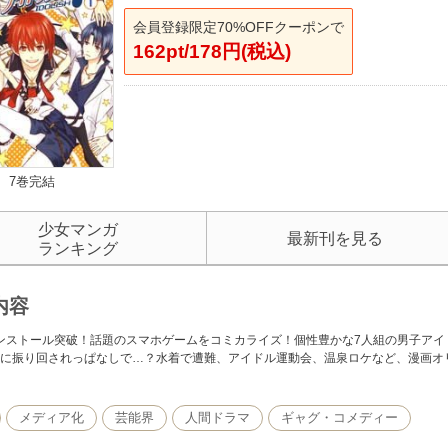
会員登録限定70%OFFクーポンで
162pt/178円(税込)
7巻完結
少女マンガ
最新刊を見る
ランキング
内容
インストール突破！話題のスマホゲームをコミカライズ！個性豊かな7人組の男子アイド
らに振り回されっぱなしで…？水着で遭難、アイドル運動会、温泉ロケなど、漫画オ
メディア化
芸能界
人間ドラマ
ギャグ・コメディー