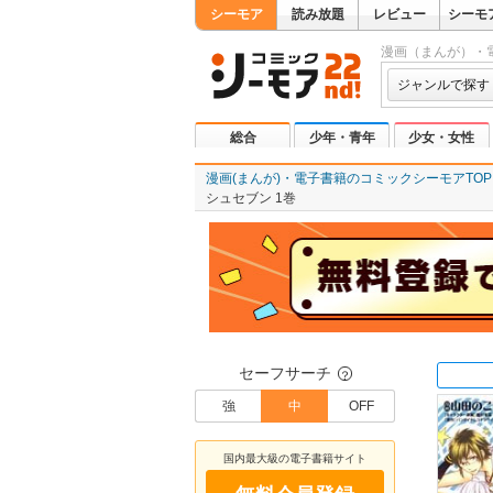
シーモア
読み放題
レビュー
シーモ
漫画（まんが）・
ジャンルで探す
総合
少年・青年
少女・女性
漫画(まんが)・電子書籍のコミックシーモアTOP
シュセブン 1巻
セーフサーチ
？
強
中
OFF
国内最大級の電子書籍サイト