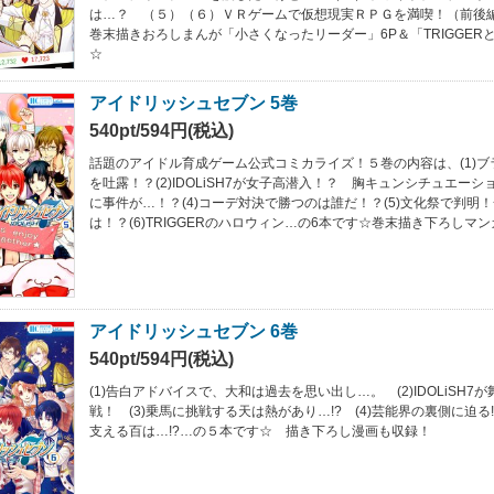
は…？ （５）（６）ＶＲゲームで仮想現実ＲＰＧを満喫！（前後
巻末描きおろしまんが「小さくなったリーダー」6P＆「TRIGGER
☆
アイドリッシュセブン 5巻
540pt/594円(税込)
話題のアイドル育成ゲーム公式コミカライズ！５巻の内容は、(1)
を吐露！？(2)IDOLiSH7が女子高潜入！？ 胸キュンシチュエーシ
に事件が…！？(4)コーデ対決で勝つのは誰だ！？(5)文化祭で判明
は！？(6)TRIGGERのハロウィン…の6本です☆巻末描き下ろしマ
アイドリッシュセブン 6巻
540pt/594円(税込)
(1)告白アドバイスで、大和は過去を思い出し…。 (2)IDOLiSH7
戦！ (3)乗馬に挑戦する天は熱があり…!? (4)芸能界の裏側に迫る!
支える百は…!?…の５本です☆ 描き下ろし漫画も収録！