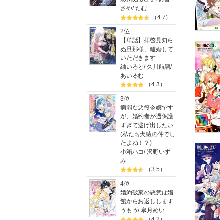
さや
/
たむ
（4.7）
2位
【単話】拝啓見知ら
ぬ旦那様、離婚して
いただきます
紬いろと
/
久川航璃
/
あいるむ
（4.3）
3位
病弱な悪役令嬢です
が、婚約者が過保護
すぎて逃げ出したい
(私たち犬猿の仲でし
たよね！？)
小箱ハコ
/
沢野いず
み
（3.5）
4位
婚約破棄の悪意は娼
館からお返しします
うもう
/
皐月めい
（4.2）