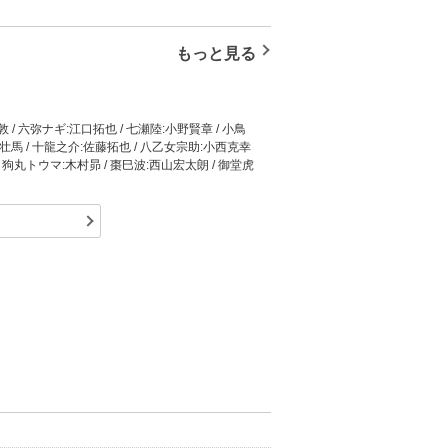
。アイドルとしての未知の可能性を秘め、寮での共
広がってしまう。一方、「IDOLiSH7」より
もっと見る
人組アイドルグループ「TRIGGER」も、ス
時に厳しいアイドルの世界を舞台に、彼らは未
、TVアニメやライブイベント、劇場ライブなど
語である、TVアニメ1期の劇場総集編が全国の
 / 六弥ナギ:江口拓也 / 七瀬陸:小野賢章 / 小鳥
と成長の軌跡を、スクリーンでいま――
藤壮馬 / 十龍之介:佐藤拓也 / 八乙女宗助:小西克幸
/ 狗丸トウマ:木村昴 / 棗巳波:西山宏太朗 / 御堂虎
ン。先輩であり、良きライバルであるTRIGGER
グループの人気が高まる一方で、芸能界の“ノイ
 アニメーションキャラクターデザイン:深川可純 /
れない、華やかな世界の裏側。様々な思惑が絡み
:高橋清太（FUETE） / 撮影監督:津田涼介 /
楽プロデュース:ランティス / 音響監督:濱野高年 /
小西夏生（qooop） / 製作:アイナナ製作委員
 アニメーションキャラクターデザイン:深川可純 /
) / 撮影監督:津田涼介 / CGディレクター:ヨシダ.
作:ランティス / 音響監督:濱野高年 / 製作:アイナナ