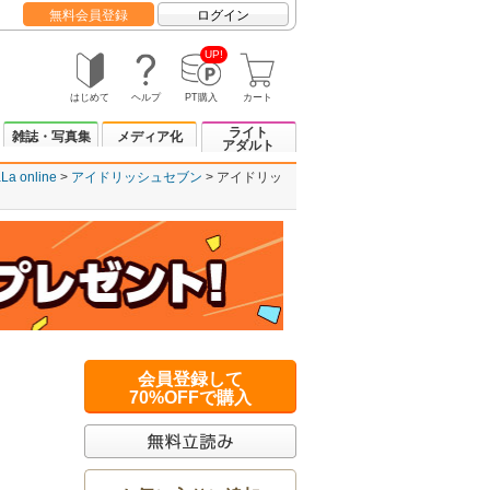
無料会員登録
ログイン
UP!
はじめて
ヘルプ
PT購入
カート
ライト
雑誌・写真集
メディア化
アダルト
La online
アイドリッシュセブン
アイドリッ
会員登録して
70%OFFで購入