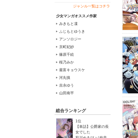
ジャンル一覧はコチラ
少女マンガオススメ作家
みきもと凜
ふじもとゆうき
アンソロジー
京町妃紗
篠原千絵
桜乃みか
最富キョウスケ
河丸慎
吉永ゆう
山田南平
総合ランキング
1位
【単話】公爵家の長
女でした
彩川ぬるぴょ
/
鈴音