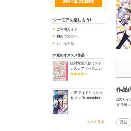
無料会員登録
シーモアを楽しもう!
ご利用ガイド
初めての方へ
シーモア島
作家のオススメ作品
絶対覚醒天使ミスト
レス☆フォーチュン
作品
小説 アイドリッシュ
セブン Re:member
100万
ぎ る彼
もっと見る
完結