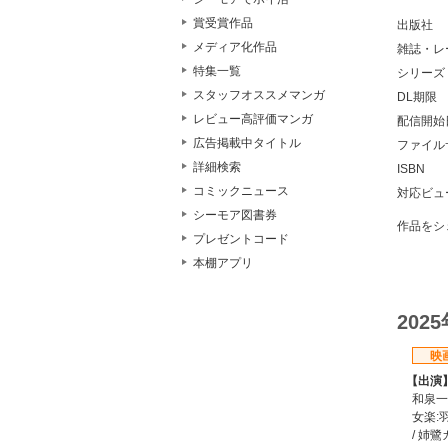
賞受賞作品
出版社
メディア化作品
雑誌・レ
特集一覧
シリーズ
スタッフオススメマンガ
DL期限
レビュー高評価マンガ
配信開始
広告掲載中タイトル
ファイル
詳細検索
ISBN
コミックニュース
対応ビュ
シーモア図書券
作品をシ
プレゼントコード
本棚アプリ
202
映
【出演
和泉一織
女楽:
/ 姉