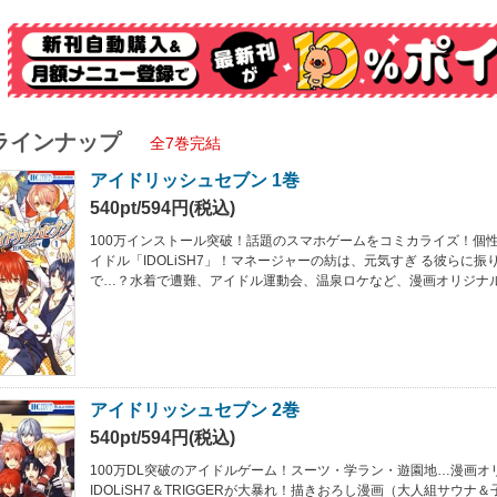
ラインナップ
全7巻完結
アイドリッシュセブン 1巻
540pt/594円(税込)
100万インストール突破！話題のスマホゲームをコミカライズ！個
イドル「IDOLiSH7」！マネージャーの紡は、元気すぎ る彼らに
で…？水着で遭難、アイドル運動会、温泉ロケなど、漫画オリジナ
アイドリッシュセブン 2巻
540pt/594円(税込)
100万DL突破のアイドルゲーム！スーツ・学ラン・遊園地…漫画オ
IDOLiSH7＆TRIGGERが大暴れ！描きおろし漫画（大人組サウナ