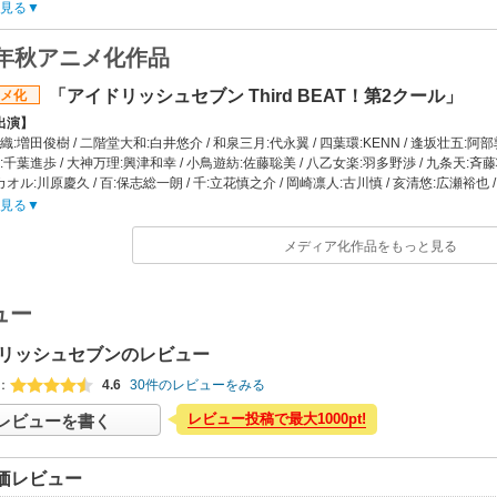
すじ】
見る
遊事務所」に集められ「IDOLiSH7」として芸能界への第一歩を踏み出した 7人
とアイドル活動をスタートした彼らだったが、それぞれの夢や目的の違いから、綻びが
2年秋アニメ化作品
ビューし、ファンに対しては常に完璧なステージを見せる「八乙女事務所」の大人気3
を降りれば事務所の方針と自分たちの信念との間で揺れ動いていた。華やかだが、
「アイドリッシュセブン Third BEAT！第2クール」
メ化
見ながら、頂点を目指す――！2015年にリリースされたアプリゲームを皮切りに
出演】
展開を経てついに 10周年を迎えた『アイドリッシュセブン』。彼らのはじまりの物
:増田俊樹 / 二階堂大和:白井悠介 / 和泉三月:代永翼 / 四葉環:KENN / 逢坂壮五:阿部敦
に登場！アイドル界を舞台にした人間讃歌、観ればきっと応援したくなる、出会い
:千葉進歩 / 大神万理:興津和幸 / 小鳥遊紡:佐藤聡美 / 八乙女楽:羽多野渉 / 九条天:斉
会社】
カオル:川原慶久 / 百:保志総一朗 / 千:立花慎之介 / 岡崎凛人:古川慎 / 亥清悠:広瀬裕也 
CA
藤隆 / 月雲了:高橋広樹
ッフ情報】
見る
すじ】
バンダイナムコエンターテインメント、都志見文太
ー1周年を迎え、記念のライブツアー開催が決まったIDOLiSH7アイドリッシュセブ
別所誠人
メディア化作品をもっと見る
ー、Re:valeリヴァーレもそれぞれに華々しい活躍で注目を集めていた。そんな3
ズ構成:関根アユミ / スーパーバイザー:あおきえい / キャラクター原案:種村有菜 /
彼らに近づく。噂、敵意、臆測、仕掛けられた駆け引き。夢や憧れだけでは生き残
監督:猪股雅美、サトウミチオ / 美術監督:高橋麻穂 / 色彩設計:篠原真理子 / 2Dデザイン
か、アイドル業界を揺るがす“新勢力”も密かに動き出していた――。
ィレクター:ヨシダ.ミキ / 3Dワークス:井口光隆 / 編集:右山章太 / 音楽:加藤達也 / 音
ュー
会社】
集編監修:別所誠人 / 劇場総集編構成:アイナナ製作委員会 / 劇場総集編オフライン編集:
CA
 配給:バンダイナムコフィルムワークス
リッシュセブンのレビュー
ッフ情報】
日】
バンダイナムコオンライン、都志見文太
：
年12月5日
4.6
30件のレビューをみる
別所誠人
リンク】
レビュー投稿で最大1000pt!
レビューを書く
ズ構成:関根アユミ / スーパーバイザー:あおきえい / キャラクター原案:種村有菜 /
サイト「アイドリッシュセブン First BEAT! 劇場総集編 後編」
督:猪股雅美 / 美術監督:葛琳 / 色彩設計:篠原真理子 / 2Dデザイン:高橋清太(FUETE
 3Dワークス:井口光隆 / 編集:右山章太 / 監督補佐:志賀翔子 / 音楽:加藤達也 / 音楽制
価レビュー
員会