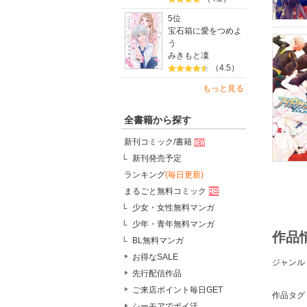
5位
宝石箱に愛をつめよ
う
みきもと凜
（4.5）
もっと見る
全書籍から探す
新刊コミック/書籍
新刊発売予定
ランキング
(毎日更新)
まるごと無料コミック
少女・女性無料マンガ
少年・青年無料マンガ
作品
BL無料マンガ
お得なSALE
ジャンル
先行配信作品
ご来店ポイント毎日GET
作品タグ
シーモアでポイ活