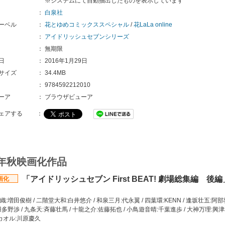
※システムにて自動抽出したものを表示しています
：
白泉社
ーベル
：
花とゆめコミックススペシャル
/
花LaLa online
：
アイドリッシュセブンシリーズ
：
無期限
日
：
2016年1月29日
サイズ
：
34.4MB
：
9784592212010
ーア
：
ブラウザビューア
ェアする
：
5年秋映画化作品
「アイドリッシュセブン First BEAT! 劇場総集編 後編
画化
】
:増田俊樹 / 二階堂大和:白井悠介 / 和泉三月:代永翼 / 四葉環:KENN / 逢坂壮五:阿部敦
羽多野渉 / 九条天:斉藤壮馬 / 十龍之介:佐藤拓也 / 小鳥遊音晴:千葉進歩 / 大神万理:興
鷺カオル:川原慶久