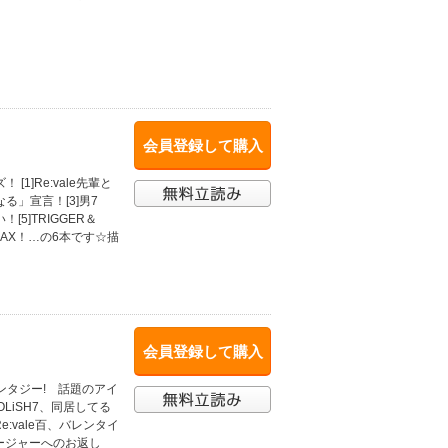
会員登録して購入
1]Re:vale先輩と
る」宣言！[3]男7
5]TRIGGER＆
MAX！…の6本です☆描
会員登録して購入
ンタジー! 話題のアイ
LiSH7、同居してる
vale百、バレンタイ
ージャーへのお返し