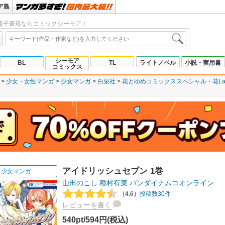
ア島
電子書籍ならコミックシーモア！
シーモア
BL
TL
ライトノベル
小説・実用書
コミックス
少女・女性マンガ
少女マンガ
白泉社
花とゆめコミックススペシャル
花La
アイドリッシュセブン 1巻
少女マンガ
山田のこし
種村有菜
バンダイナムコオンライン
（4.6）
投稿数30件
レビューを書く
540pt/594円(税込)