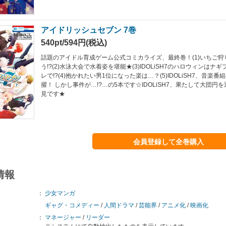
アイドリッシュセブン 7巻
540pt/594円(税込)
話題のアイドル育成ゲーム公式コミカライズ、最終巻！(1)いちご
う!?(2)水泳大会で水着姿を堪能★(3)IDOLiSH7のハロウィンは
レで!?(4)抱かれたい男1位になった楽は…？(5)IDOLiSH7、音楽
擢！ しかし事件が…!?…の5本です☆IDOLiSH7、果たして大団円
見です★
会員登録して全巻購入
情報
：
少女マンガ
ギャグ・コメディー
/
人間ドラマ
/
芸能界
/
アニメ化
/
映画化
：
マネージャー
/
リーダー