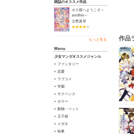
雑誌のオススメ作品
ホス探へようこそ～
another～
立野真琴
作品
もっと見る
Menu
少女マンガオススメジャンル
ファンタジー
恋愛
ラブコメ
学園
サスペンス
ホラー
動物・ペット
王子様
メガネ
執事