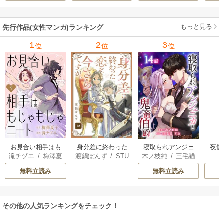
もっと見る
先行作品(女性マンガ)ランキング
1
2
3
位
位
位
お見合い相手はも
身分差に終わった
夜
寝取られアンジェ
滝チヅエ
/
梅澤夏
渡鍋ぽんず
/
STU
木ノ枝純
/
三毛猫
じゃもじゃニート
恋を、今さらです
は
ニカと鬼畜伯爵
子（エブリスタ）
DIO ZOON
寅次
が。
さ
［ばら売り］
無料立読み
無料立読み
その他の人気ランキングをチェック！