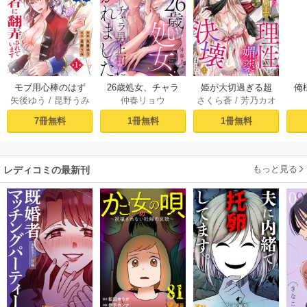
モブ用心棒のはず
26歳処女、チャラ
姫が大切過ぎる超
俺
矢後ゆう
/
昆野うみ
仲春リョウ
さくら蒼
/
芳乃カオ
ですが、年下帝国
男上司に抱かれま
堅物騎士の理性
結
ル
外交官（アイド
した【電子単行本
が、媚薬で決壊し
旦
7冊無料
1冊無料
1冊無料
ル）様の執着（溺
版おまけ付き】 1巻
ました。 1巻
す!
愛）に翻弄されて
います【単話版】 1
もっと見る
レディコミの最新刊
話