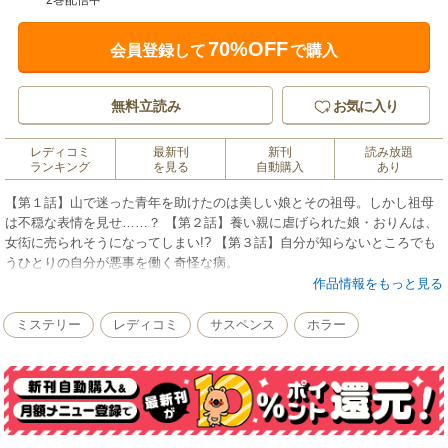
2巻配信中
70%OFF
会員登録して
で購入
無料立読み
お気に入り
レディコミ
最新刊
新刊
読み放題
ランキング
を見る
自動購入
あり
【第１話】山で迷った青年を助けたのは美しい娘とその祖母。しかし祖母
は不穏な表情を見せ……？ 【第２話】養い親に虐げられた娘・おりんは、
女衒に売られそうになってしまい!? 【第３話】自分が知らないところでも
うひとりの自分が悪事を働く奇怪な病。
作品情報をもっと見る
ミステリー
レディコミ
サスペンス
ホラー