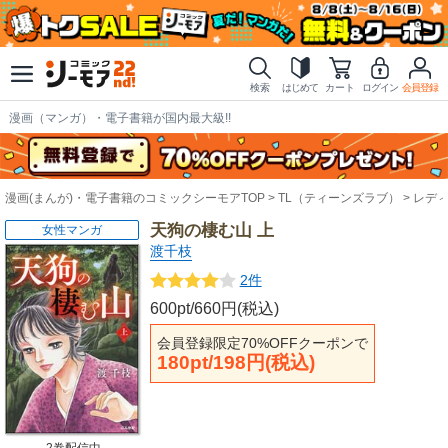
検索
はじめて
カート
ログイン
会員登録
漫画（マンガ）・電子書籍が国内最大級!!
漫画(まんが)・電子書籍のコミックシーモアTOP
TL（ティーンズラブ）
レデ
天狗の棲む山 上
女性マンガ
渡千枝
2件
600pt/660円(税込)
会員登録限定70%OFFクーポンで
180pt/198円(税込)