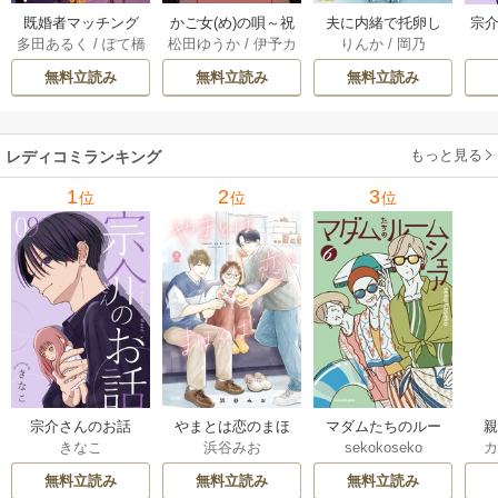
既婚者マッチング
かご女(め)の唄～祝
夫に内緒で托卵し
宗介
多田あるく
/
ぽて橋
松田ゆうか
/
伊予カ
りんか
/
岡乃
パーティー 13巻
福されない妊婦の
てます。 10巻
ンナ
哀歌～ 80-81巻
無料立読み
無料立読み
無料立読み
もっと見る
レディコミランキング
1
2
3
位
位
位
宗介さんのお話
やまとは恋のまほ
マダムたちのルー
きなこ
浜谷みお
sekokoseko
ろば
ムシェア
無料立読み
無料立読み
無料立読み