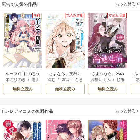
もっと見る
広告で人気の作品!
無料
立読み増量
立読み増量
ループ7回目の悪役
さよなら、英雄に
さようなら、私の
ふ
木乃ひのき
/
雨川
進む
/
遠雷
/
とき
片桐いくみ
/
頼爾
尾
令嬢は、元敵国で
なった旦那様 ～
冷遇生活 ～パーテ
は
透子
/
八美☆わん
間
自由気ままな花嫁
ただ祈るだけの役
ィーで声をかけて
雛
無料立読み
無料立読み
無料立読み
生活を満喫する
立たずな妻のはず
きたのがヤバい男
でしたが……～
だった件
もっと見る
TL･レディコミの無料作品