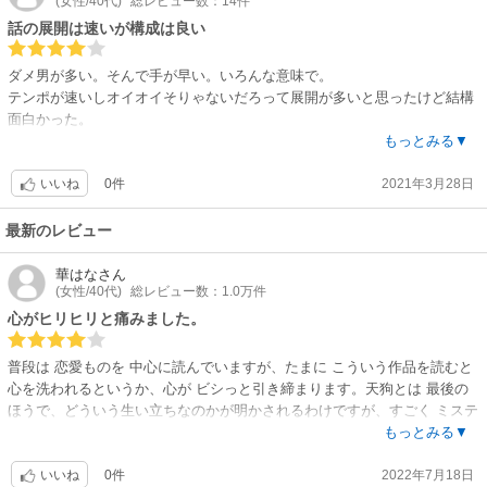
(女性/40代)
総レビュー数：14件
話の展開は速いが構成は良い
ダメ男が多い。そんで手が早い。いろんな意味で。
テンポが速いしオイオイそりゃないだろって展開が多いと思ったけど結構
面白かった。
でもヒロインはいいひとばかりなのにあんまし幸せになってない気がした
もっとみる▼
ので何だかやりきれないな。
0件
2021年3月28日
いいね
最新のレビュー
華はな
さん
(女性/40代)
総レビュー数：1.0万件
心がヒリヒリと痛みました。
普段は 恋愛ものを 中心に読んでいますが、たまに こういう作品を読むと
心を洗われるというか、心が ビシっと引き締まります。天狗とは 最後の
ほうで、どういう生い立ちなのかが明かされるわけですが、すごく ミステ
リアスに描かれてあったので、ドキドキ スリル感が味わえました。この作
もっとみる▼
品は、確かに 天狗の生い立ちは 悲しいものだったけれど、彼だけじゃな
0件
2022年7月18日
くって、憎悪や嫉妬の末に 命を奪われた者たち（この作品の中で）のレク
いいね