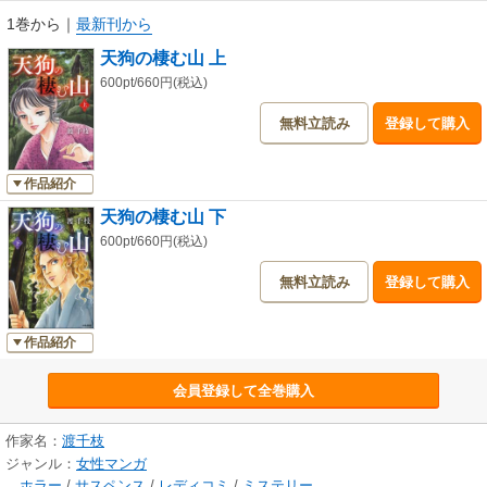
1巻から
｜
最新刊から
天狗の棲む山 上
600pt/660円(税込)
無料立読み
登録して購入
作品紹介
天狗の棲む山 下
600pt/660円(税込)
無料立読み
登録して購入
作品紹介
会員登録して全巻購入
作家名：
渡千枝
ジャンル：
女性マンガ
ホラー
/
サスペンス
/
レディコミ
/
ミステリー