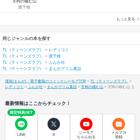
天狗の棲む山
渡千枝
もっと見る
同じジャンルの本を探す
TL（ティーンズラブ）
>
レディコミ
TL（ティーンズラブ）
>
渡千枝
TL（ティーンズラブ）
>
ぶんか社
TL（ティーンズラブ）
>
まんがグリム童話
漫画(まんが)・電子書籍のコミックシーモアTOP
TL（ティーンズラブ）
レディコミ
ぶんか社
まんがグリム童話
天狗の棲む山
天狗の棲む山 上
最新情報はここからチェック！
限定特典GET
シーモア
メルマガ
LINE
X
ちゃんねる
登録