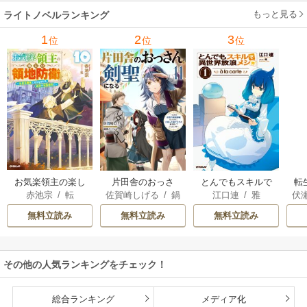
ーガン
/
星合操
/
ア
ウェイ
/
一重夕子
ーディ
/
海野みつる
ザ
ン･ウィール
/
津寺
/
サラ･ウッド
もっと見る
/
流
ライトノベルランキング
里可子
水凛子
1
2
3
位
位
位
お気楽領主の楽し
片田舎のおっさ
とんでもスキルで
転
赤池宗
/
転
佐賀崎しげる
/
鍋
江口連
/
雅
伏
い領地防衛
ん、剣聖になる
異世界放浪メシ
島テツヒロ
～ただの田舎の剣
無料立読み
無料立読み
無料立読み
術師範だったの
に、大成した弟子
たちが俺を放って
その他の人気ランキングをチェック！
くれない件～
総合ランキング
メディア化