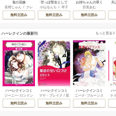
鬼の花嫁
空っぽ聖女として
お姉ちゃんの翠く
天
富樫じゅん
/
クレ
小山るんち
/
琴子
目黒あむ
捨てられたはず
ん
ハ
が、嫁ぎ先の皇帝
無料立読み
無料立読み
無料立読み
陛下に溺愛されて
います
もっと見る
ハーレクインの最新刊
ハーレクインコミ
ハーレクインコミ
ハーレクインコミ
ハ
ジーニー･ロンドン
マヤ・ブレイク
/
星
ニーナ･ブルーンス
ケ
ックス セット 202
ックス セット 202
ックス セット 202
ック
/
橘花夜
/
メアリ
野正美
/
ヘレン･ブ
/
おおつきちずる
/
/
J
6年 vol.1064 1巻
6年 vol.1002 1巻
6年 vol.1063 1巻
6年
無料立読み
無料立読み
無料立読み
ー･ライアンズ
/
花
ルックス
/
のわきね
レベッカ･ヨーク
/
ス
牟礼サキ
/
サラ･モ
い
/
マーガレット･
稜敦水
/
ケイト･ハ
ル