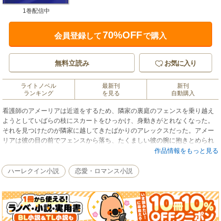
1巻配信中
70%OFF
会員登録して
で購入
無料立読み
お気に入り
ライトノベル
最新刊
新刊
ランキング
を見る
自動購入
看護師のアメーリアは近道をするため、隣家の裏庭のフェンスを乗り越え
ようとしていばらの枝にスカートをひっかけ、身動きがとれなくなった。
それを見つけたのが隣家に越してきたばかりのアレックスだった。アメー
リアは彼の目の前でフェンスから落ち、たくましい彼の腕に抱きとめられ
た。最悪の恥ずかしい対面のあと、アメーリアは彼が国王の手術のためニ
作品情報をもっと見る
ローリに招かれた心臓外科医で、アメリアの勤務する病院でも働くと知
る。男性にはかかわるまいと決めたのに、アメーリアの心は揺れた。★身
ハーレクイン小説
恋愛・ロマンス小説
分違いだけでなく、アメーリアがアレックスを愛してはいけない悲しい事
情が作品中で明らかになります。★