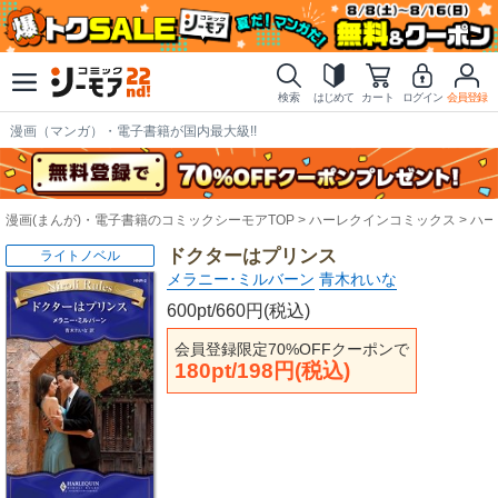
検索
はじめて
カート
ログイン
会員登録
漫画（マンガ）・電子書籍が国内最大級!!
漫画(まんが)・電子書籍のコミックシーモアTOP
ハーレクインコミックス
ハー
ドクターはプリンス
ライトノベル
メラニー･ミルバーン
青木れいな
600pt/660円(税込)
会員登録限定70%OFFクーポンで
180pt/198円(税込)