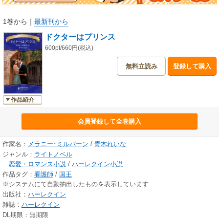
1巻から
｜
最新刊から
ドクターはプリンス
600pt/660円(税込)
無料立読み
登録して購入
作品紹介
会員登録して全巻購入
作家名：
メラニー･ミルバーン
/
青木れいな
ジャンル：
ライトノベル
恋愛・ロマンス小説
/
ハーレクイン小説
作品タグ：
看護師
/
国王
※システムにて自動抽出したものを表示しています
出版社：
ハーレクイン
雑誌：
ハーレクイン
DL期限：無期限