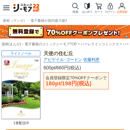
検索
はじめて
カート
ログイン
会員登録
漫画（マンガ）・電子書籍が国内最大級!!
漫画(まんが)・電子書籍のコミックシーモアTOP
ハーレクインコミックス
ハー
天使の住む丘
ライトノベル
アビゲイル･ゴードン
佐藤利恵
600pt/660円(税込)
会員登録限定70%OFFクーポンで
180pt/198円(税込)
1巻配信中