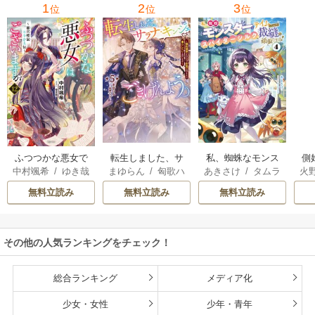
1
2
3
位
位
位
転生しました、サ
私、蜘蛛なモンス
側
ふつつかな悪女で
まゆらん
/
匈歌ハ
あきさけ
/
タムラ
火
中村颯希
/
ゆき哉
ラナ・キンジェで
ターをテイムした
はございますが
トリ
ヨウ
す。ごきげんよ
ので、スパイダー
無料立読み
無料立読み
無料立読み
う。
シルクで裁縫を頑
張ります
その他の人気ランキングをチェック！
総合ランキング
メディア化
少女・女性
少年・青年