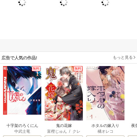
もっと見る
広告で人気の作品!
無料
無料
十字架のろくにん
鬼の花嫁
ホタルの嫁入り
夜
中武士竜
富樫じゅん
/
クレ
橘オレコ
は