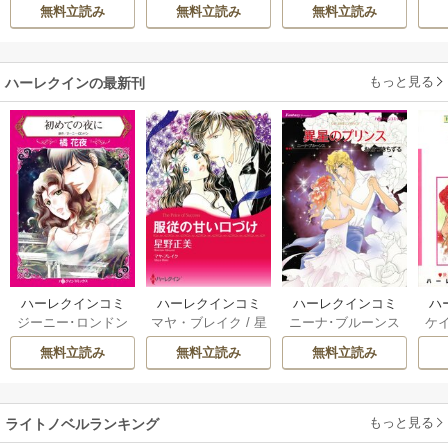
ハ
無料立読み
無料立読み
無料立読み
もっと見る
ハーレクインの最新刊
ハーレクインコミ
ハーレクインコミ
ハーレクインコミ
ハ
ジーニー･ロンドン
マヤ・ブレイク
/
星
ニーナ･ブルーンス
ケ
ックス セット 202
ックス セット 202
ックス セット 202
ック
/
橘花夜
/
メアリ
野正美
/
ヘレン･ブ
/
おおつきちずる
/
/
J
6年 vol.1064 1巻
6年 vol.1002 1巻
6年 vol.1063 1巻
6年
無料立読み
無料立読み
無料立読み
ー･ライアンズ
/
花
ルックス
/
のわきね
レベッカ･ヨーク
/
ス
牟礼サキ
/
サラ･モ
い
/
マーガレット･
稜敦水
/
ケイト･ハ
ル
ーガン
/
星合操
/
ア
ウェイ
/
一重夕子
ーディ
/
海野みつる
ザ
ン･ウィール
/
津寺
/
サラ･ウッド
もっと見る
/
流
ライトノベルランキング
里可子
水凛子