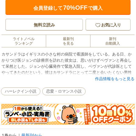
70%OFF
会員登録して
で購入
無料立読み
お気に入り
ライトノベル
最新刊
新刊
ランキング
を見る
自動購入
カサンドラはイギリスの小さな村の病院で看護師をしている。ある日、か
かりつけ医ジョンの診療所を訪れた彼女は、思いがけずベヴァンと再会し
て呆然とした。ジョンが心臓発作で緊急入院し、ベヴァンが代診医として
やってきたのだという。彼はカサンドラにとって二度と会いたくない男性
だった。かつて誤解からカサンドラに非難の言葉を投げつけたベヴァン。
作品情報をもっと見る
ところが、彼女を覚えていないのか、彼は初対面のように接している。こ
のまま彼が私を思い出さずにいてくれたら……。カサンドラにはひそかに
ハーレクイン小説
恋愛・ロマンス小説
そう願わざるをえない理由があった。
1巻から
｜
最新刊から